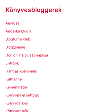
Könyvesbloggerek
Amadea
Angelika blogja
Blogturné Klub
Blogzsemle
Dóri online olvasónaplója
Entropic
Hármas könyvelés
Katherine
Keményfedél
Könyvekkel suttogó
Könyvgalaxis
Könyvkritikák