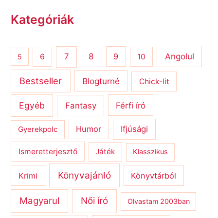
Kategóriák
8
Angolul
7
9
6
10
5
Bestseller
Blogturné
Chick-lit
Egyéb
Férfi író
Fantasy
Humor
Ifjúsági
Gyerekpolc
Ismeretterjesztő
Játék
Klasszikus
Könyvajánló
Krimi
Könyvtárból
Magyarul
Női író
Olvastam 2003ban