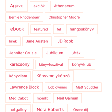
Agave
Athenaeum
akciók
Bernie Rhodenbarr
Christopher Moore
ebook
hangoskönyv
featured
fél
JD Robb
hírek
Jane Austen
Jubileum
Jennifer Crusie
játék
karácsony
könyvklub
könyvfesztivál
Könyvmolyképző
könyvlista
Lawrence Block
Loblowrimo
Matt Scudder
Meg Cabot
momlit
Neil Gaiman
netgalley
Nora Roberts
Oscar díj