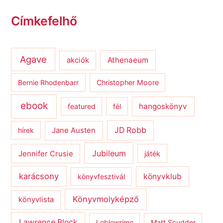
Címkefelhő
Agave
Athenaeum
akciók
Bernie Rhodenbarr
Christopher Moore
ebook
hangoskönyv
featured
fél
JD Robb
hírek
Jane Austen
Jubileum
Jennifer Crusie
játék
karácsony
könyvklub
könyvfesztivál
Könyvmolyképző
könyvlista
Lawrence Block
Loblowrimo
Matt Scudder