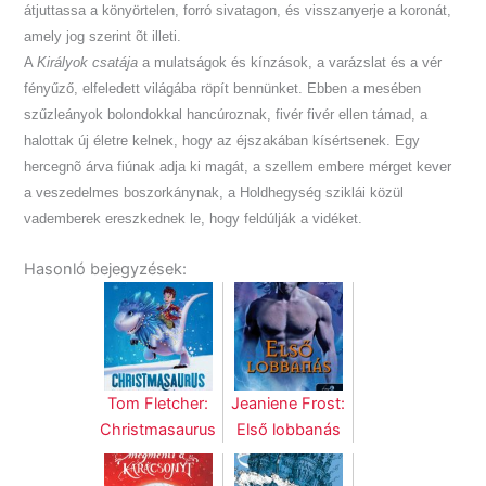
átjuttassa a könyörtelen, forró sivatagon, és visszanyerje a koronát,
amely jog szerint õt illeti.
A
Királyok csatája
a mulatságok és kínzások, a varázslat és a vér
fényűző, elfeledett világába röpít bennünket. Ebben a mesében
szűzleányok bolondokkal hancúroznak, fivér fivér ellen támad, a
halottak új életre kelnek, hogy az éjszakában kísértsenek. Egy
hercegnõ árva fiúnak adja ki magát, a szellem embere mérget kever
a veszedelmes boszorkánynak, a Holdhegység sziklái közül
vademberek ereszkednek le, hogy feldúlják a vidéket.
Hasonló bejegyzések:
Tom Fletcher:
Jeaniene Frost:
Christmasaurus
Első lobbanás