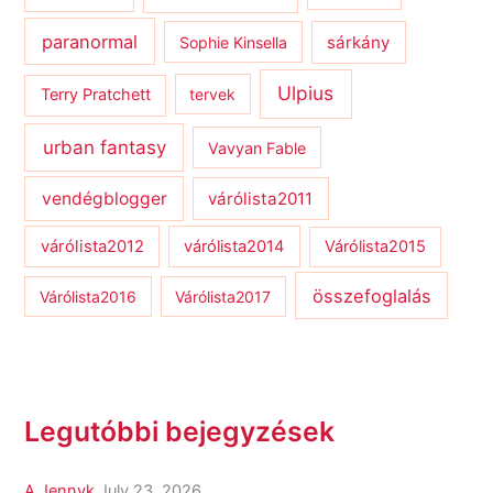
paranormal
sárkány
Sophie Kinsella
Ulpius
Terry Pratchett
tervek
urban fantasy
Vavyan Fable
vendégblogger
várólista2011
várólista2012
várólista2014
Várólista2015
összefoglalás
Várólista2016
Várólista2017
Legutóbbi bejegyzések
A Jennyk
July 23, 2026