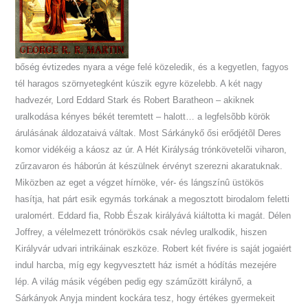
bőség évtizedes nyara a vége felé közeledik, és a kegyetlen, fagyos
tél haragos szörnyetegként kúszik egyre közelebb. A két nagy
hadvezér, Lord Eddard Stark és Robert Baratheon – akiknek
uralkodása kényes békét teremtett – halott… a legfelsõbb körök
árulásának áldozataivá váltak. Most Sárkánykő ősi erődjétõl Deres
komor vidékéig a káosz az úr. A Hét Királyság trónkövetelõi viharon,
zűrzavaron és háborún át készülnek érvényt szerezni akaratuknak.
Miközben az eget a végzet hírnöke, vér- és lángszínû üstökös
hasítja, hat párt esik egymás torkának a megosztott birodalom feletti
uralomért. Eddard fia, Robb Észak királyává kiáltotta ki magát. Délen
Joffrey, a vélelmezett trónörökös csak névleg uralkodik, hiszen
Királyvár udvari intrikáinak eszköze. Robert két fivére is saját jogaiért
indul harcba, míg egy kegyvesztett ház ismét a hódítás mezejére
lép. A világ másik végében pedig egy száműzött királynő, a
Sárkányok Anyja mindent kockára tesz, hogy értékes gyermekeit