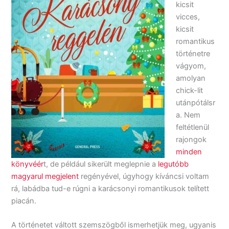
kicsit
vicces,
kicsit
romantikus
történetre
vágyom,
amolyan
chick-lit
utánpótálsr
a. Nem
feltétlenül
rajongok
minden
könyvéér
t, de például sikerült meglepnie a
legutóbb
magyarul megjelent
regényével, úgyhogy kíváncsi voltam
rá, labádba tud-e rúgni a karácsonyi romantikusok telített
piacán.
A történetet váltott szemszögből ismerhetjük meg, ugyanis