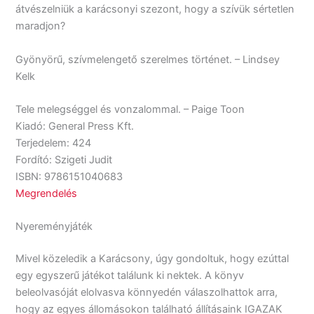
átvészelniük a karácsonyi szezont, hogy a szívük sértetlen
maradjon?
Gyönyörű, szívmelengető szerelmes történet. – Lindsey
Kelk
Tele melegséggel és vonzalommal. – Paige Toon
Kiadó: General Press Kft.
Terjedelem: 424
Fordító: Szigeti Judit
ISBN: 9786151040683
Megrendelés
Nyereményjáték
Mivel közeledik a Karácsony, úgy gondoltuk, hogy ezúttal
egy egyszerű játékot találunk ki nektek. A könyv
beleolvasóját elolvasva könnyedén válaszolhattok arra,
hogy az egyes állomásokon található állításaink IGAZAK