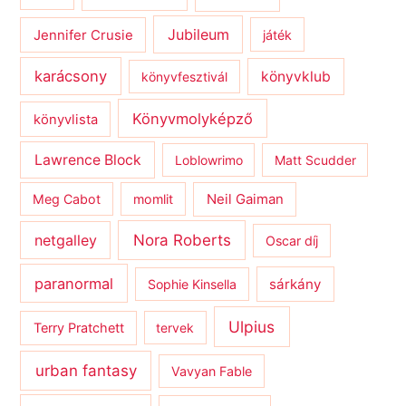
Jubileum
Jennifer Crusie
játék
karácsony
könyvklub
könyvfesztivál
Könyvmolyképző
könyvlista
Lawrence Block
Loblowrimo
Matt Scudder
Meg Cabot
momlit
Neil Gaiman
netgalley
Nora Roberts
Oscar díj
paranormal
sárkány
Sophie Kinsella
Ulpius
Terry Pratchett
tervek
urban fantasy
Vavyan Fable