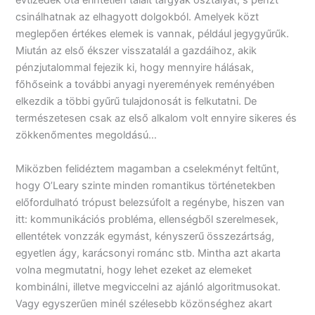
évtizedek óta érintetlen talált tárgyak osztályát, s pénzt
csinálhatnak az elhagyott dolgokból. Amelyek közt
meglepően értékes elemek is vannak, például jegygyűrűk.
Miután az első ékszer visszatalál a gazdáihoz, akik
pénzjutalommal fejezik ki, hogy mennyire hálásak,
főhőseink a további anyagi nyeremények reményében
elkezdik a többi gyűrű tulajdonosát is felkutatni. De
természetesen csak az első alkalom volt ennyire sikeres és
zökkenőmentes megoldású…
Miközben felidéztem magamban a cselekményt feltűnt,
hogy O’Leary szinte minden romantikus történetekben
előfordulható trópust belezsúfolt a regénybe, hiszen van
itt: kommunikációs probléma, ellenségből szerelmesek,
ellentétek vonzzák egymást, kényszerű összezártság,
egyetlen ágy, karácsonyi románc stb. Mintha azt akarta
volna megmutatni, hogy lehet ezeket az elemeket
kombinálni, illetve megviccelni az ajánló algoritmusokat.
Vagy egyszerűen minél szélesebb közönséghez akart