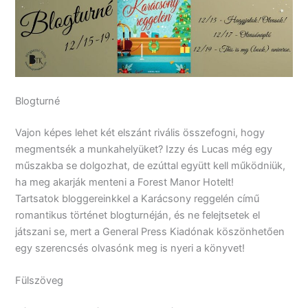
Blogturné
Vajon képes lehet két elszánt rivális összefogni, hogy
megmentsék a munkahelyüket? Izzy és Lucas még egy
műszakba se dolgozhat, de ezúttal együtt kell működniük,
ha meg akarják menteni a Forest Manor Hotelt!
Tartsatok bloggereinkkel a Karácsony reggelén című
romantikus történet blogturnéján, és ne felejtsetek el
játszani se, mert a General Press Kiadónak köszönhetően
egy szerencsés olvasónk meg is nyeri a könyvet!
Fülszöveg