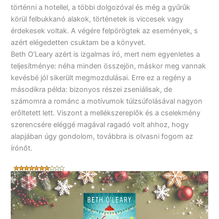
történni a hotellel, a többi dolgozóval és még a gyűrűk
körül felbukkanó alakok, történetek is viccesek vagy
érdekesek voltak. A végére felpörögtek az események, s
azért elégedetten csuktam be a könyvet.
Beth O’Leary azért is izgalmas író, mert nem egyenletes a
teljesítménye: néha minden összejön, máskor meg vannak
kevésbé jól sikerült megmozdulásai. Erre ez a regény a
másodikra példa: bizonyos részei zseniálisak, de
számomra a románc a motívumok túlzsúfolásával nagyon
erőltetett lett. Viszont a mellékszereplők és a cselekmény
szerencsére eléggé magával ragadó volt ahhoz, hogy
alapjában úgy gondolom, továbbra is olvasni fogom az
írónőt.