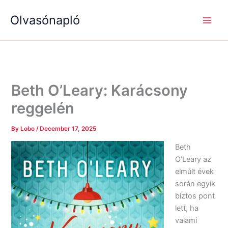
S
R
R
Skip
e
é
é
Olvasónapló
to
a
g
g
content
r
i
i
c
s
s
h
é
é
g
g
e
e
k
k
Beth O’Leary: Karácsony
reggelén
By
Lobo
/
December 17, 2025
Beth
O’Leary az
elmúlt évek
során egyik
biztos pont
lett, ha
valami