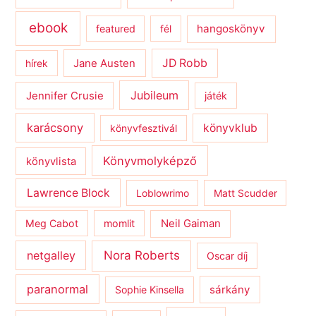
ebook
hangoskönyv
featured
fél
JD Robb
hírek
Jane Austen
Jubileum
Jennifer Crusie
játék
karácsony
könyvklub
könyvfesztivál
Könyvmolyképző
könyvlista
Lawrence Block
Loblowrimo
Matt Scudder
Meg Cabot
momlit
Neil Gaiman
netgalley
Nora Roberts
Oscar díj
paranormal
sárkány
Sophie Kinsella