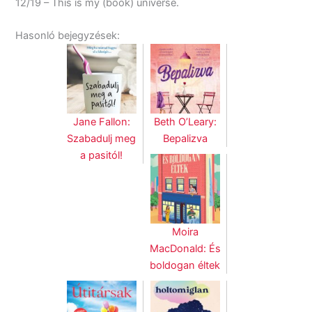
12/19 – This is my (book) universe.
Hasonló bejegyzések:
Jane Fallon:
Beth O’Leary:
Szabadulj meg
Bepalizva
a pasitól!
Moira
MacDonald: És
boldogan éltek