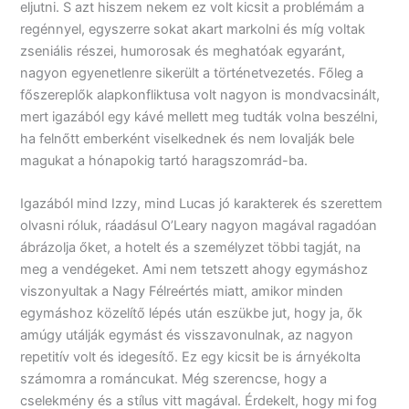
eljutni. S azt hiszem nekem ez volt kicsit a problémám a
regénnyel, egyszerre sokat akart markolni és míg voltak
zseniális részei, humorosak és meghatóak egyaránt,
nagyon egyenetlenre sikerült a történetvezetés. Főleg a
főszereplők alapkonfliktusa volt nagyon is mondvacsinált,
mert igazából egy kávé mellett meg tudták volna beszélni,
ha felnőtt emberként viselkednek és nem lovalják bele
magukat a hónapokig tartó haragszomrád-ba.
Igazából mind Izzy, mind Lucas jó karakterek és szerettem
olvasni róluk, ráadásul O’Leary nagyon magával ragadóan
ábrázolja őket, a hotelt és a személyzet többi tagját, na
meg a vendégeket. Ami nem tetszett ahogy egymáshoz
viszonyultak a Nagy Félreértés miatt, amikor minden
egymáshoz közelítő lépés után eszükbe jut, hogy ja, ők
amúgy utálják egymást és visszavonulnak, az nagyon
repetitív volt és idegesítő. Ez egy kicsit be is árnyékolta
számomra a románcukat. Még szerencse, hogy a
cselekmény és a stílus vitt magával. Érdekelt, hogy mi fog