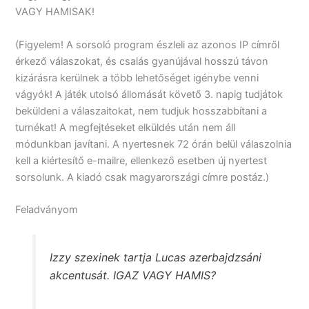
VAGY HAMISAK!
(Figyelem! A sorsoló program észleli az azonos IP címről
érkező válaszokat, és csalás gyanújával hosszú távon
kizárásra kerülnek a több lehetőséget igénybe venni
vágyók! A játék utolsó állomását követő 3. napig tudjátok
beküldeni a válaszaitokat, nem tudjuk hosszabbítani a
turnékat! A megfejtéseket elküldés után nem áll
módunkban javítani. A nyertesnek 72 órán belül válaszolnia
kell a kiértesítő e-mailre, ellenkező esetben új nyertest
sorsolunk. A kiadó csak magyarországi címre postáz.)
Feladványom
Izzy szexinek tartja Lucas azerbajdzsáni
akcentusát. IGAZ VAGY HAMIS?