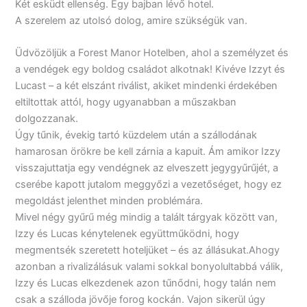
Két esküdt ellenség. Egy bajban lévő hotel.
A szerelem az utolsó dolog, amire szükségük van.
Üdvözöljük a Forest Manor Hotelben, ahol a személyzet és
a vendégek egy boldog családot alkotnak! Kivéve Izzyt és
Lucast – a két elszánt riválist, akiket mindenki érdekében
eltiltottak attól, hogy ugyanabban a műszakban
dolgozzanak.
Úgy tűnik, évekig tartó küzdelem után a szállodának
hamarosan örökre be kell zárnia a kapuit. Ám amikor Izzy
visszajuttatja egy vendégnek az elveszett jegygyűrűjét, a
cserébe kapott jutalom meggyőzi a vezetőséget, hogy ez
megoldást jelenthet minden problémára.
Mivel négy gyűrű még mindig a talált tárgyak között van,
Izzy és Lucas kénytelenek együttműködni, hogy
megmentsék szeretett hoteljüket – és az állásukat.Ahogy
azonban a rivalizálásuk valami sokkal bonyolultabbá válik,
Izzy és Lucas elkezdenek azon tűnődni, hogy talán nem
csak a szálloda jövője forog kockán. Vajon sikerül úgy