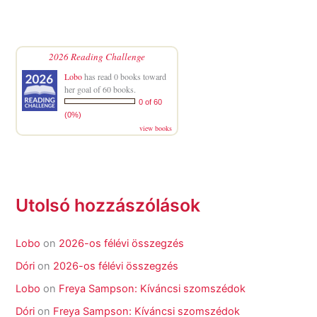
2026 Reading Challenge
Lobo
has read 0 books toward
her goal of 60 books.
0 of 60
(0%)
view books
Utolsó hozzászólások
Lobo
on
2026-os félévi összegzés
Dóri
on
2026-os félévi összegzés
Lobo
on
Freya Sampson: Kíváncsi szomszédok
Dóri
on
Freya Sampson: Kíváncsi szomszédok