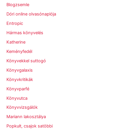
Blogzsemle
Dóri online olvasónaplója
Entropic
Hármas könyvelés
Katherine
Keményfedél
Könyvekkel suttogó
Könyvgalaxis
Könyvkritikák
Könyvparfé
Könyvutca
Könyvvizsgálók
Mariann lakosztálya
Popkult, csajok satöbbi