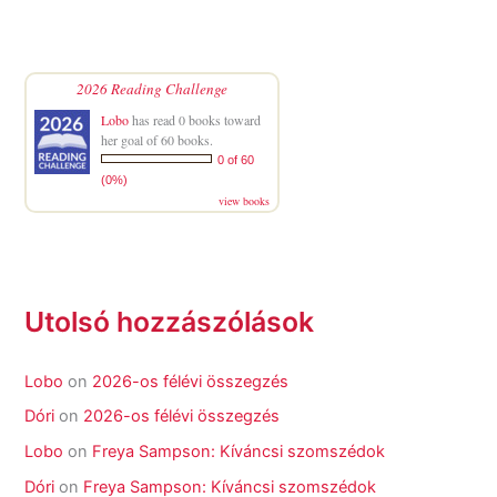
2026 Reading Challenge
Lobo
has read 0 books toward
her goal of 60 books.
0 of 60
(0%)
view books
Utolsó hozzászólások
Lobo
on
2026-os félévi összegzés
Dóri
on
2026-os félévi összegzés
Lobo
on
Freya Sampson: Kíváncsi szomszédok
Dóri
on
Freya Sampson: Kíváncsi szomszédok