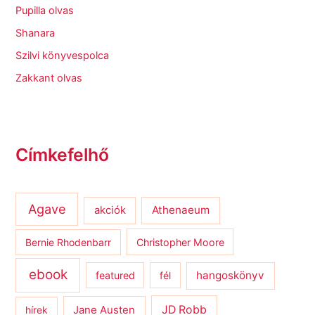
Pupilla olvas
Shanara
Szilvi könyvespolca
Zakkant olvas
Címkefelhő
Agave
Athenaeum
akciók
Bernie Rhodenbarr
Christopher Moore
ebook
hangoskönyv
featured
fél
JD Robb
hírek
Jane Austen