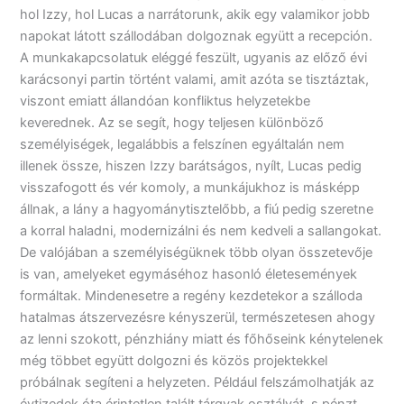
hol Izzy, hol Lucas a narrátorunk, akik egy valamikor jobb
napokat látott szállodában dolgoznak együtt a recepción.
A munkakapcsolatuk eléggé feszült, ugyanis az előző évi
karácsonyi partin történt valami, amit azóta se tisztáztak,
viszont emiatt állandóan konfliktus helyzetekbe
keverednek. Az se segít, hogy teljesen különböző
személyiségek, legalábbis a felszínen egyáltalán nem
illenek össze, hiszen Izzy barátságos, nyílt, Lucas pedig
visszafogott és vér komoly, a munkájukhoz is másképp
állnak, a lány a hagyománytisztelőbb, a fiú pedig szeretne
a korral haladni, modernizálni és nem kedveli a sallangokat.
De valójában a személyiségüknek több olyan összetevője
is van, amelyeket egymáséhoz hasonló életesemények
formáltak. Mindenesetre a regény kezdetekor a szálloda
hatalmas átszervezésre kényszerül, természetesen ahogy
az lenni szokott, pénzhiány miatt és főhőseink kénytelenek
még többet együtt dolgozni és közös projektekkel
próbálnak segíteni a helyzeten. Például felszámolhatják az