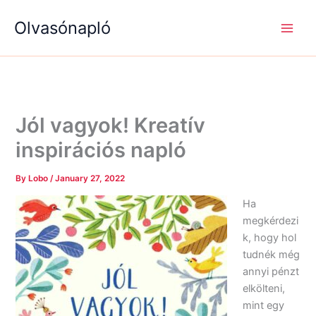
S
R
R
Skip
e
é
é
Olvasónapló
to
a
g
g
content
r
i
i
c
s
s
h
é
é
g
g
e
e
k
k
Jól ​vagyok! Kreatív
inspirációs napló
By
Lobo
/
January 27, 2022
Ha
megkérdezi
k, hogy hol
tudnék még
annyi pénzt
elkölteni,
mint egy