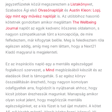
jegyzetfüzetek közül megszereztem a
Listakönyv
et,
Szabados Ági első
Olvasónaplóját
és
Austin Kleon: Lopj.
úgy mint egy művész naplójá
t is. Az utóbbihoz hasonló
kötetnek gondoltam amikor megláttam
The Wellbeing
Journal
naplót az egyik kedvenc írószeres oldalamon, s
nagyon szimpatikusnak tűnt a koncepciója, de mire
felfedeztem, már kifogytak belőle. Meg is feledkeztem róla
egészen addig, amíg meg nem láttam, hogy a Next21
Kiadó magyarul is megjelenteti.
Ez az inspirációs napló egy a mentális egészséggel
foglalkozó szervezet, a
Mind
megbízásából készült és az
eladások őket is támogatták. S az egész könyv
összeállításán érezhető, hogy nagyon komolyan
odafigyeltek arra, fogódzót is nyújtsanak ahhoz, hogy
kicsit jobban érezhessük magunkat. Manapság amikor
olyan sokat jelent, hogy megőrizzük mentális
egészségünket, ez a kis füzet is tud újat mutatni. A kötet