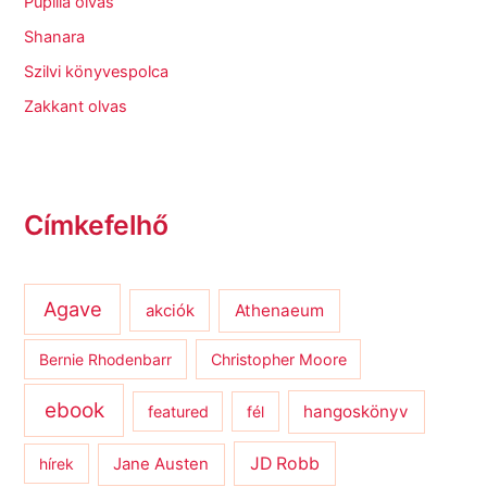
Pupilla olvas
Shanara
Szilvi könyvespolca
Zakkant olvas
Címkefelhő
Agave
Athenaeum
akciók
Bernie Rhodenbarr
Christopher Moore
ebook
hangoskönyv
featured
fél
JD Robb
hírek
Jane Austen