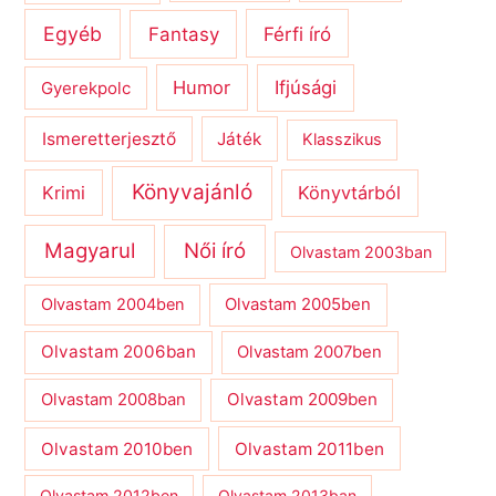
Egyéb
Férfi író
Fantasy
Humor
Ifjúsági
Gyerekpolc
Ismeretterjesztő
Játék
Klasszikus
Könyvajánló
Krimi
Könyvtárból
Magyarul
Női író
Olvastam 2003ban
Olvastam 2004ben
Olvastam 2005ben
Olvastam 2006ban
Olvastam 2007ben
Olvastam 2009ben
Olvastam 2008ban
Olvastam 2010ben
Olvastam 2011ben
Olvastam 2012ben
Olvastam 2013ban