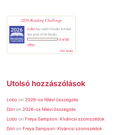
2026 Reading Challenge
Lobo
has read 0 books toward
her goal of 60 books.
0 of 60
(0%)
view books
Utolsó hozzászólások
Lobo
on
2026-os félévi összegzés
Dóri
on
2026-os félévi összegzés
Lobo
on
Freya Sampson: Kíváncsi szomszédok
Dóri
on
Freya Sampson: Kíváncsi szomszédok