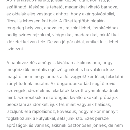
A5-nél kisebb méretű, jólesik kézbe fogni, könnyű, jól
szállítható, táskába is tehető, magunkkal vihető bárhova,
az oldalak elég vastagok ahhoz, hogy akár golyóstollal,
filccel is lehessen írni bele. A füzet legtöbb oldalán
rengeteg hely van, ahova írni, rajzolni lehet, inspirációnak
pedig színes rajzokkal, virágokkal, madarakkal, mintákkal,
idézetekkel van tele. De van jó pár oldal, amiket ki is lehet
színezni.
A naplóvezetés amúgy is kiválóan alkalmas arra, hogy
megőrizzük mentális egészésgünket, s ha valakinek ez
magától nem megy, annak a Jól vagyok! kérdései, feladatai
irányt tudnak mutatni. Az öngondoskodást segítő rövid
szövegek, idézetek és feladatok között olyanok akadnak,
mint: azonosítsuk a szorongást kiváltó okokat, próbáljuk
beosztani az időnket, írjuk fel, miért vagyunk hálásak,
lazuljunk el a rajzoláshoz, kövessük, hogy mikor mennyit
foglalkozunk a kütyükkel, sétáljunk stb. Ezek persze
apróságok és vannak, akiknek ösztönösen jönnek, de nem