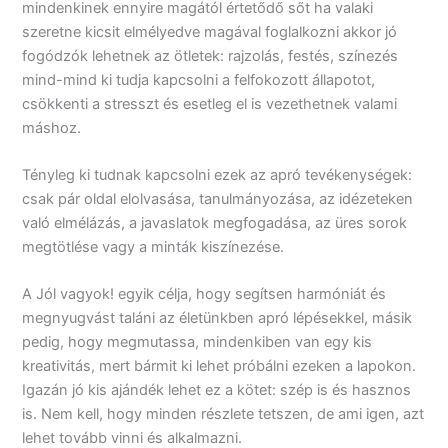
mindenkinek ennyire magától értetődő sőt ha valaki
szeretne kicsit elmélyedve magával foglalkozni akkor jó
fogódzók lehetnek az ötletek: rajzolás, festés, színezés
mind-mind ki tudja kapcsolni a felfokozott állapotot,
csökkenti a stresszt és esetleg el is vezethetnek valami
máshoz.
Tényleg ki tudnak kapcsolni ezek az apró tevékenységek:
csak pár oldal elolvasása, tanulmányozása, az idézeteken
való elmélázás, a javaslatok megfogadása, az üres sorok
megtötlése vagy a minták kiszínezése.
A Jól vagyok! egyik célja, hogy segítsen harmóniát és
megnyugvást taláni az életünkben apró lépésekkel, másik
pedig, hogy megmutassa, mindenkiben van egy kis
kreativitás, mert bármit ki lehet próbálni ezeken a lapokon.
Igazán jó kis ajándék lehet ez a kötet: szép is és hasznos
is. Nem kell, hogy minden részlete tetszen, de ami igen, azt
lehet tovább vinni és alkalmazni.