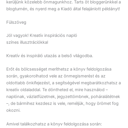
kerüljünk közelebb önmagunkhoz. Tarts öt bloggerünkkel a
blogturnén, és nyerd meg a Kiadó által felajánlott példányt!
Fülszöveg
Jól vagyok! Kreatív inspirációs napló
színes illusztrációkkal
Kreatív és inspiráló utazás a belső világodba.
Erőt és bölcsességet meríthetsz a könyv feldolgozása
során, gyakorolhatod vele az önmegismerést és az
oldottabb önkifejezést, a segítségével megbarátkozhatsz a
kreatív oldaladdal. Te döntheted el, mire használod –
naplónak, vázlatfüzetnek, jegyzettömbnek, poháralátétnek
–, de bármihez kezdesz is vele, reméljük, hogy örömet fog
okozni.
Amivel találkozhatsz a könyv feldolgozása során: