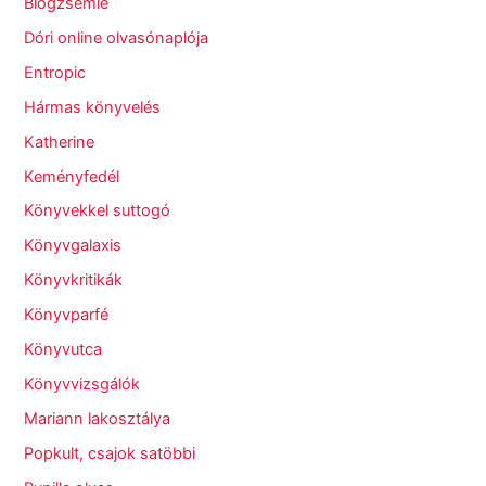
Blogzsemle
Dóri online olvasónaplója
Entropic
Hármas könyvelés
Katherine
Keményfedél
Könyvekkel suttogó
Könyvgalaxis
Könyvkritikák
Könyvparfé
Könyvutca
Könyvvizsgálók
Mariann lakosztálya
Popkult, csajok satöbbi