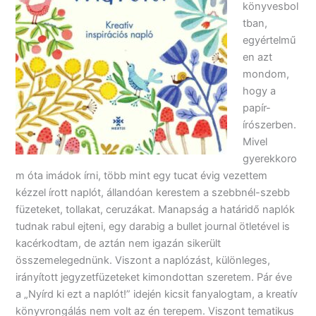
könyvesbol
tban,
egyértelmű
en azt
mondom,
hogy a
papír-
írószerben.
Mivel
gyerekkoro
m óta imádok írni, több mint egy tucat évig vezettem
kézzel írott naplót, állandóan kerestem a szebbnél-szebb
füzeteket, tollakat, ceruzákat. Manapság a határidő naplók
tudnak rabul ejteni, egy darabig a bullet journal ötletével is
kacérkodtam, de aztán nem igazán sikerült
összemelegednünk. Viszont a naplózást, különleges,
irányított jegyzetfüzeteket kimondottan szeretem. Pár éve
a „Nyírd ki ezt a naplót!” idején kicsit fanyalogtam, a kreatív
könyvrongálás nem volt az én terepem. Viszont tematikus