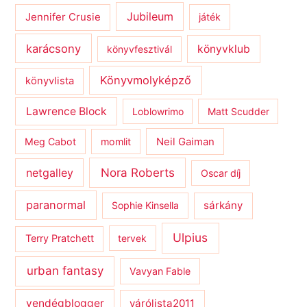
Jubileum
Jennifer Crusie
játék
karácsony
könyvklub
könyvfesztivál
Könyvmolyképző
könyvlista
Lawrence Block
Loblowrimo
Matt Scudder
Meg Cabot
momlit
Neil Gaiman
netgalley
Nora Roberts
Oscar díj
paranormal
sárkány
Sophie Kinsella
Ulpius
Terry Pratchett
tervek
urban fantasy
Vavyan Fable
vendégblogger
várólista2011