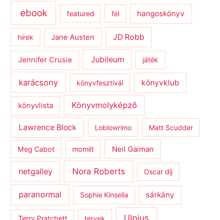
ebook
hangoskönyv
featured
fél
JD Robb
hírek
Jane Austen
Jubileum
Jennifer Crusie
játék
karácsony
könyvklub
könyvfesztivál
Könyvmolyképző
könyvlista
Lawrence Block
Loblowrimo
Matt Scudder
Meg Cabot
momlit
Neil Gaiman
netgalley
Nora Roberts
Oscar díj
paranormal
sárkány
Sophie Kinsella
Ulpius
Terry Pratchett
tervek