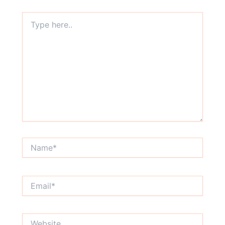
Type
here..
Name*
Email*
Website