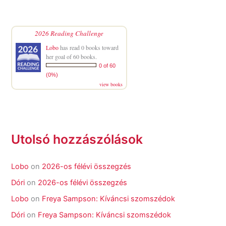
2026 Reading Challenge
Lobo
has read 0 books toward
her goal of 60 books.
0 of 60
(0%)
view books
Utolsó hozzászólások
Lobo
on
2026-os félévi összegzés
Dóri
on
2026-os félévi összegzés
Lobo
on
Freya Sampson: Kíváncsi szomszédok
Dóri
on
Freya Sampson: Kíváncsi szomszédok