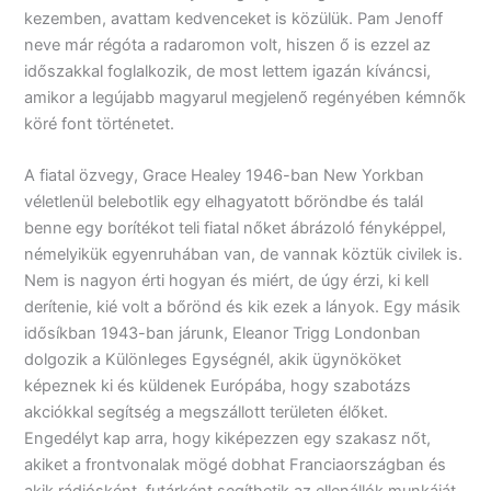
kezemben, avattam kedvenceket is közülük. Pam Jenoff
neve már régóta a radaromon volt, hiszen ő is ezzel az
időszakkal foglalkozik, de most lettem igazán kíváncsi,
amikor a legújabb magyarul megjelenő regényében kémnők
köré font történetet.
A fiatal özvegy, Grace Healey 1946-ban New Yorkban
véletlenül belebotlik egy elhagyatott bőröndbe és talál
benne egy borítékot teli fiatal nőket ábrázoló fényképpel,
némelyikük egyenruhában van, de vannak köztük civilek is.
Nem is nagyon érti hogyan és miért, de úgy érzi, ki kell
derítenie, kié volt a bőrönd és kik ezek a lányok. Egy másik
idősíkban 1943-ban járunk, Eleanor Trigg Londonban
dolgozik a Különleges Egységnél, akik ügynököket
képeznek ki és küldenek Európába, hogy szabotázs
akciókkal segítség a megszállott területen élőket.
Engedélyt kap arra, hogy kiképezzen egy szakasz nőt,
akiket a frontvonalak mögé dobhat Franciaországban és