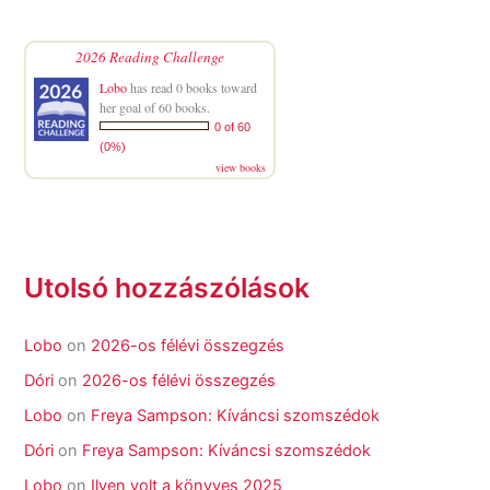
2026 Reading Challenge
Lobo
has read 0 books toward
her goal of 60 books.
0 of 60
(0%)
view books
Utolsó hozzászólások
Lobo
on
2026-os félévi összegzés
Dóri
on
2026-os félévi összegzés
Lobo
on
Freya Sampson: Kíváncsi szomszédok
Dóri
on
Freya Sampson: Kíváncsi szomszédok
Lobo
on
Ilyen volt a könyves 2025