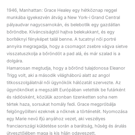
1946, ​Manhattan: Grace Healey egy hétköznap reggel
munkába igyekezvén átvág a New York-i Grand Central
pályaudvar nagycsarnokán, és belebotlik egy gazdátlan
bőröndbe. Kíváncsiságtól hajtva belekukkant, és egy
borítéknyi fényképet talál benne. A tucatnyi női portré
annyira megragadja, hogy a csomagot zsebre vágva sietve
visszatuszkolja a bőröndöt a pad alá, és már szalad is a
dolgára.
Hamarosan megtudja, hogy a bőrönd tulajdonosa Eleanor
Trigg volt, aki a második világháború alatt az angol
titkosszolgálatnál női ügynökök hálózatát szervezte. Az
ügynöknőket a megszállt Európában vetették be futárként
és rádiósként, közülük azonban tizenketten soha nem
tértek haza, sorsukat homály fedi. Grace megpróbálja
felgöngyölíteni ezeknek a nőknek a történetét. Nyomozása
egy Marie nevű ifjú anyához vezet, aki veszélyes
franciaországi küldetése során a barátság, hűség és árulás
útvesztőjében maga is kis híján odaveszett.