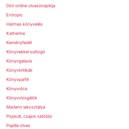
Dóri online olvasónaplója
Entropic
Hármas könyvelés
Katherine
Keményfedél
Könyvekkel suttogó
Könyvgalaxis
Könyvkritikák
Könyvparfé
Könyvutca
Könyvvizsgálók
Mariann lakosztálya
Popkult, csajok satöbbi
Pupilla olvas