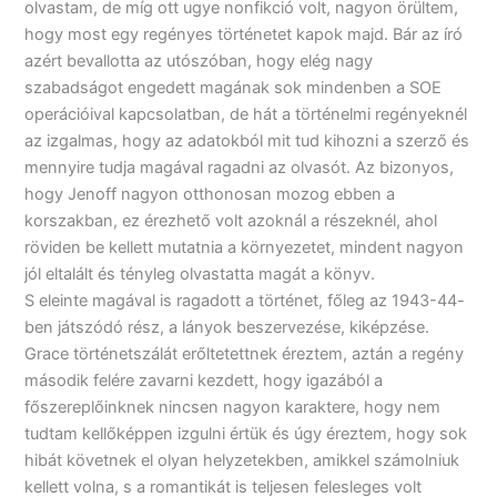
olvastam, de míg ott ugye nonfikció volt, nagyon örültem,
hogy most egy regényes történetet kapok majd. Bár az író
azért bevallotta az utószóban, hogy elég nagy
szabadságot engedett magának sok mindenben a SOE
operációival kapcsolatban, de hát a történelmi regényeknél
az izgalmas, hogy az adatokból mit tud kihozni a szerző és
mennyire tudja magával ragadni az olvasót. Az bizonyos,
hogy Jenoff nagyon otthonosan mozog ebben a
korszakban, ez érezhető volt azoknál a részeknél, ahol
röviden be kellett mutatnia a környezetet, mindent nagyon
jól eltalált és tényleg olvastatta magát a könyv.
S eleinte magával is ragadott a történet, főleg az 1943-44-
ben játszódó rész, a lányok beszervezése, kiképzése.
Grace történetszálát erőltetettnek éreztem, aztán a regény
második felére zavarni kezdett, hogy igazából a
főszereplőinknek nincsen nagyon karaktere, hogy nem
tudtam kellőképpen izgulni értük és úgy éreztem, hogy sok
hibát követnek el olyan helyzetekben, amikkel számolniuk
kellett volna, s a romantikát is teljesen felesleges volt