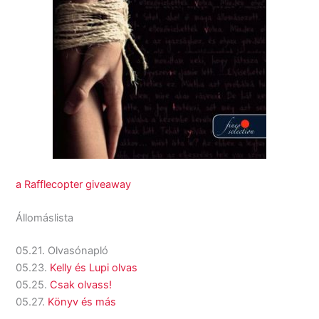
a Rafflecopter giveaway
Állomáslista
05.21. Olvasónapló
05.23.
Kelly és Lupi olvas
05.25.
Csak olvass!
05.27.
Könyv és más