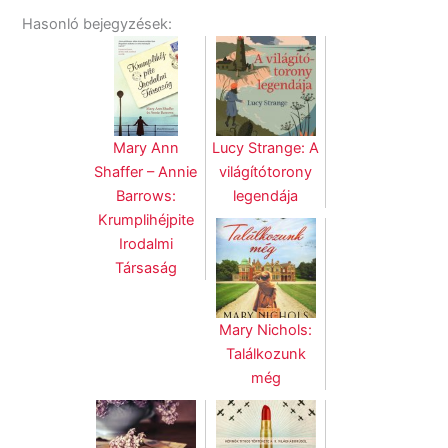
Hasonló bejegyzések:
Mary Ann
Lucy Strange: A
Shaffer – Annie
világítótorony
Barrows:
legendája
Krumplihéjpite
Irodalmi
Társaság
Mary Nichols:
Találkozunk
még