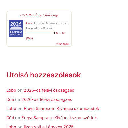
2026 Reading Challenge
Lobo
has read 0 books toward
her goal of 60 books.
0 of 60
(0%)
view books
Utolsó hozzászólások
Lobo
on
2026-os félévi összegzés
Dóri
on
2026-os félévi összegzés
Lobo
on
Freya Sampson: Kíváncsi szomszédok
Dóri
on
Freya Sampson: Kíváncsi szomszédok
Lobo
on
Ilyen volt a könyves 2025