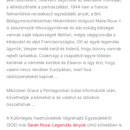
akik rádiósként, futárként segíthetik az ellenállók munkáját,
s előkészíthetik a partraszállást. 1944-ben a francia
felmenőkkel rendelkező egyedülálló anyát, a Brit
Belügyminisztériumban titkárnőként dolgozó Marie Roux-t
is beszervezik titkosügynöknek és bár sokáig kétségei
vannak saját képességeit illetően, mégis végigcsinálja a
kiképzést és eljut Franciaországba. Ott az egyik legendás
ügynök, Vesper mellé kerül és kiderül, hogy bizony vannak
rejtett tartalékai. Csakhogy a csapatból egyre többen
kerülnek a németek kezébe és Eleanor is úgy érzi, hogy
valami nincs rendben Európában, mert fura
rádióüzeneteket kapnak …
Miközben Grace a Pentagonban kutat információk után,
követhetjük a kémeket is és valahol az idősíkok
összefutnak …
A Különleges Hadműveletek Végrehajtó Egyesületéről
(SOE) már
Sarah Rose: Legendás lányok
című kötetében is