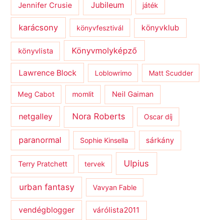
Jubileum
Jennifer Crusie
játék
karácsony
könyvklub
könyvfesztivál
Könyvmolyképző
könyvlista
Lawrence Block
Loblowrimo
Matt Scudder
Meg Cabot
momlit
Neil Gaiman
netgalley
Nora Roberts
Oscar díj
paranormal
sárkány
Sophie Kinsella
Ulpius
Terry Pratchett
tervek
urban fantasy
Vavyan Fable
vendégblogger
várólista2011