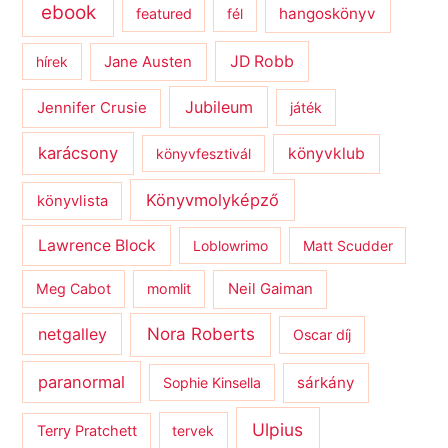
ebook
hangoskönyv
featured
fél
JD Robb
hírek
Jane Austen
Jubileum
Jennifer Crusie
játék
karácsony
könyvklub
könyvfesztivál
Könyvmolyképző
könyvlista
Lawrence Block
Loblowrimo
Matt Scudder
Meg Cabot
momlit
Neil Gaiman
netgalley
Nora Roberts
Oscar díj
paranormal
sárkány
Sophie Kinsella
Ulpius
Terry Pratchett
tervek