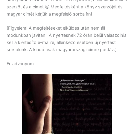
szerzőt és a címet 🙂 Megfejtésként a könyv szerzőjét és
magyar címét kérjük a megfelelő sorba írni
(Figyelem! A megfejtéseket elküldés után nem áll
módunkban javítani. A nyertesnek 72 órán belül válaszolnia
kell a kiértesítő e-mailre, ellenkező esetben új nyertest
sorsolunk. A kiadó csak magyarországi címre postáz.)
Feladványom