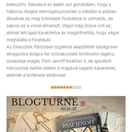
beleszőni. Ráadásul az elején azt gondoltam, hogy a
háborús dolgok kémregényszerűen a békébe is jobban
átívelnek és még krimisebb fordulatok is várhatók, de
sajnos ez a vonal elmaradt. Végül még Grace volt az,
akinek lett igazi karakteríve és megérthettük, hogy végre
megtalálta a hivatását.
Az
Elvesztek Párizsban
izgalmas alapötletet túlságosan
elnagyolva dolgoz fel: szórakoztató történelmi regény,
olvastatja magát, Pam Jenoff kiválóan ír, de igazából
hiányoztak belőle nekem a magával ragadó karakterek,
akiknek a története lebilincsel.