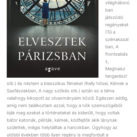
világháború
ban
játszódó
regényeket
(Tű a
szénakazal
ban, A
frontsebés
z,
Meghalsz
tengerész!
stb.) és néztem a klasszikus filmeket (Kelly hősei, Kémek a
Sasfészekben, A nagy szökés stb.) aztán ez a téma
valahogy kikopott az olvasmányaim közül. Egészen addig,
amíg nem találkoztam azzal, hogy a nők szemszögéből
írják meg ezeket a történeteket és kiderült, hogy voltak
bátor katonák, pilóták, kémek, kódfejtők akik lánynak
születtek, mégis helytálltak a harcokban. Úgyhogy az
utóbbi években több ilyen regény is megfordult a