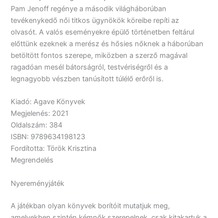
Pam Jenoff regénye a második világháborúban
tevékenykedő női titkos ügynökök köreibe repíti az
olvasót. A valós eseményekre épülő történetben feltárul
előttünk ezeknek a merész és hősies nőknek a háborúban
betöltött fontos szerepe, miközben a szerző magával
ragadóan mesél bátorságról, testvériségről és a
legnagyobb vészben tanúsított túlélő erőről is.
Kiadó: Agave Könyvek
Megjelenés: 2021
Oldalszám: 384
ISBN: 9789634198123
Fordította: Török Krisztina
Megrendelés
Nyereményjáték
A játékban olyan könyvek borítóit mutatjuk meg,
amelyekben szintén kémnők szerepelnek, csak kitakartuk a