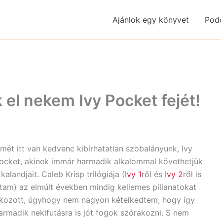
Ajánlok egy könyvet
Pod
 el nekem Ivy Pocket fejét!
smét itt van kedvenc kibírhatatlan szobalányunk, Ivy
ocket, akinek immár harmadik alkalommal követhetjük
 kalandjait. Caleb Krisp trilógiája (
Ivy 1
ről és
Ivy 2
ről is
rtam) az elmúlt években mindig kellemes pillanatokat
kozott, úgyhogy nem nagyon kételkedtem, hogy így
armadik nekifutásra is jót fogok szórakozni. S nem