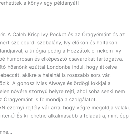
yerhetitek a könyv egy példányát!
r. A Caleb Krisp Ivy Pocket és az Óragyémánt és az
ert szeleburdi szobalány, Ivy élőkön és holtakon
andjaival, a trilógia pedig a Hozzátok el nekem Ivy
ésbé humorosan és elképesztő csavarokat tartogatva.
ó hősnőnk ezúttal Londonba indul, hogy átkelve
beccát, akikre a halálnál is rosszabb sors vár.
zik. A gonosz Miss Always és ördögi lokkjai a
len nővére szörnyű helyre rejti, ahol soha senki nem
z Óragyémánt is felmondja a szolgálatot.
 ezernyi rejtély vár arra, hogy végre megoldja valaki.
teni.) És ki lehetne alkalmasabb a feladatra, mint épp
enne…