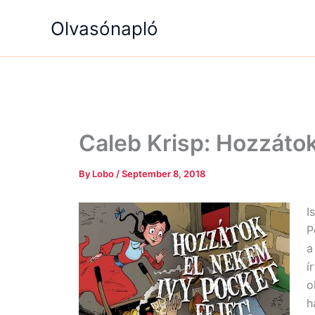
Skip
Olvasónapló
to
content
Caleb Krisp: Hozzátok
By
Lobo
/
September 8, 2018
I
P
a
í
o
h