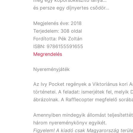
meg egy koporsókészítő lánya…
és persze egy díjnyertes csődör…
Megjelenés éve: 2018
Terjedelem: 308 oldal
Fordította: Pék Zoltán
ISBN: 9786155591655
Megrendelés
Nyereményjáték
Az Ivy Pocket regények a Viktoriánus kori 
történetei. A feladat: ismerjétek fel, melyik
ábrázolnak. A Rafflecopter megfelelő sorába
Amennyiben mindegyik állomást teljesítettéte
három nyereménykönyv egyikét.
Figyelem! A kiadó csak Magyarország terület