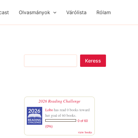
S
R
R
e
é
é
cast
Olvasmányok
Várólista
Rólam
a
g
g
r
i
i
c
s
s
h
é
é
g
g
e
e
k
k
Keress
2026 Reading Challenge
Lobo
has read 0 books toward
her goal of 60 books.
0 of 60
(0%)
view books