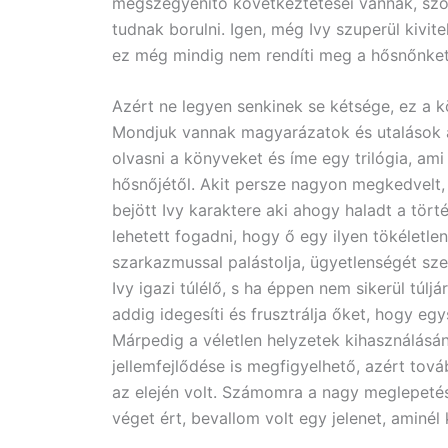
megszégyenítő következtetései vannak, szóv
tudnak borulni. Igen, még Ivy szuperül kivi
ez még mindig nem rendíti meg a hősnőnke
Azért ne legyen senkinek se kétsége, ez a 
Mondjuk vannak magyarázatok és utalások 
olvasni a könyveket és íme egy trilógia, am
hősnőjétől. Akit persze nagyon megkedvelt,
bejött Ivy karaktere aki ahogy haladt a tört
lehetett fogadni, hogy ő egy ilyen tökéletle
szarkazmussal palástolja, ügyetlenségét sz
Ivy igazi túlélő, s ha éppen nem sikerül túlj
addig idegesíti és frusztrálja őket, hogy eg
Márpedig a véletlen helyzetek kihasználásán
jellemfejlődése is megfigyelhető, azért tov
az elején volt. Számomra a nagy meglepetés
véget ért, bevallom volt egy jelenet, aminél 