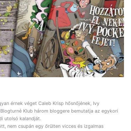
gyan érnek véget Caleb Krisp hősnőjének, Ivy
 Blogturné Klub három bloggere bemutatja az egykori
i utolsó kalandját.
tt, nem csupán egy őrülten vicces és izgalmas