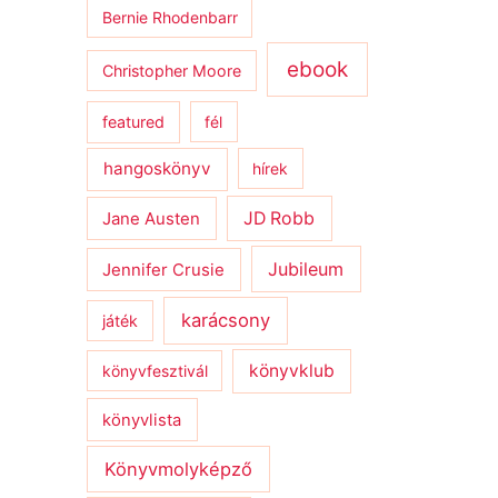
Bernie Rhodenbarr
ebook
Christopher Moore
featured
fél
hangoskönyv
hírek
JD Robb
Jane Austen
Jubileum
Jennifer Crusie
karácsony
játék
könyvklub
könyvfesztivál
könyvlista
Könyvmolyképző