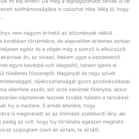
al mi baj érheti? De még a legnagszerűbb tervek is fel
telezett szélhámosságába is csúszhat hiba. Még jó, hogy
t…
könyv nem nagyon érthető az előzmények nélkül.
a korábban történtekre, de alapvetően érdemes sorban
i teljesen egész és a végén még a szerző is elbúcsúzik
 akárcsak én, az olvasó. Nekem ugye a kezdetektől
énet egyre kevésbé volt idegesítő, hanem igenis el
nül tökéletes főszereplő. Magányát és nagy szívét
emtelenséggel, tájékozatlanságát gyors gondolkodással.
árnia ellenfelei eszén, sőt azok kerülnek fölénybe, akkor
yszerűen képtelenek lesznek tovább haladni a tervükkel.
ak Ivy a mestere. S annak ellenére, hogy
ábbra is megmaradt az az önimádó szeleburdi lány, aki
 pedig az volt, hogy Ivy története egészen megható
kicsit szipogtam (nem én sírtam, te sírtál!).