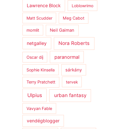
Lawrence Block
Loblowrimo
Matt Scudder
Meg Cabot
momlit
Neil Gaiman
netgalley
Nora Roberts
paranormal
Oscar díj
sárkány
Sophie Kinsella
Terry Pratchett
tervek
Ulpius
urban fantasy
Vavyan Fable
vendégblogger