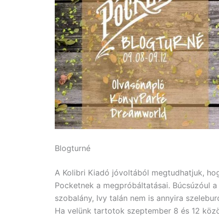
Blogturné
A Kolibri Kiadó jóvoltából megtudhatjuk, ho
Pocketnek a megpróbáltatásai. Búcsúzóul a
szobalány, Ivy talán nem is annyira szeleburd
Ha velünk tartotok szeptember 8 és 12 közö