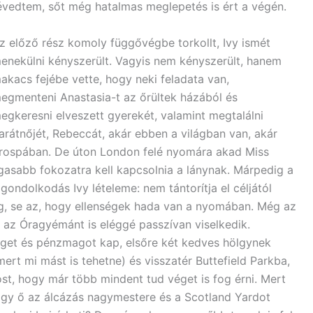
évedtem, sőt még hatalmas meglepetés is ért a végén.
z előző rész komoly függővégbe torkollt, Ivy ismét
enekülni kényszerült. Vagyis nem kényszerült, hanem
akacs fejébe vette, hogy neki feladata van,
egmenteni Anastasia-t az őrültek házából és
egkeresni elveszett gyerekét, valamint megtalálni
arátnőjét, Rebeccát, akár ebben a világban van, akár
rospában. De úton London felé nyomára akad Miss
gasabb fokozatra kell kapcsolnia a lánynak. Márpedig a
ndolkodás Ivy lételeme: nem tántorítja el céljától
ég, se az, hogy ellenségek hada van a nyomában. Még az
s az Óragyémánt is eléggé passzívan viselkedik.
éget és pénzmagot kap, elsőre két kedves hölgynek
mert mi mást is tehetne) és visszatér Buttefield Parkba,
st, hogy már több mindent tud véget is fog érni. Mert
hogy ő az álcázás nagymestere és a Scotland Yardot