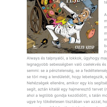
t
A
m
m
m
m
b
P
Always és talpnyalói, a lokkok, úgyhogy ma
legnagyobb sebességben való cselekvés és go
semmi: se a pénztelenség, se a fedéltelens
se töri meg a lendületét, hogy lebetegszik, 
Nehézségek ellenére, amikor egy kis segíts
segít, aztán kitalál egy hajmeresztő tervet (
ahol a legtöbb gondja kezdődött, s talán mo
ugye Ivy tökéletesen tisztában van azzal, 