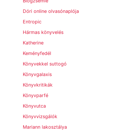
Blogzsemle
Dóri online olvasónaplója
Entropic
Hármas könyvelés
Katherine
Keményfedél
Könyvekkel suttogó
Könyvgalaxis
Könyvkritikák
Könyvparfé
Könyvutca
Könyvvizsgálók
Mariann lakosztálya