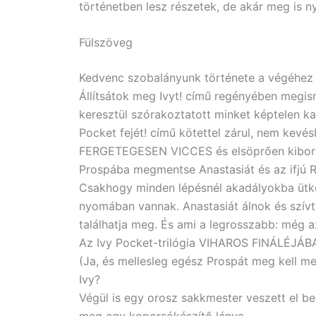
történetben lesz részetek, de akár meg is n
Fülszöveg
Kedvenc szobalányunk története a végéhez é
Állítsátok meg Ivyt! című regényében megism
keresztül szórakoztatott minket képtelen kal
Pocket fejét! című kötettel zárul, nem kev
FERGETEGESEN VICCES és elsöprően kiborít
Prospába megmentse Anastasiát és az ifjú Re
Csakhogy minden lépésnél akadályokba ütkö
nyomában vannak. Anastasiát álnok és szívte
találhatja meg. És ami a legrosszabb: még a
Az Ivy Pocket-trilógia VIHAROS FINÁLÉJÁBAN
(Ja, és mellesleg egész Prospát meg kell men
Ivy?
Végül is egy orosz sakkmester veszett el b