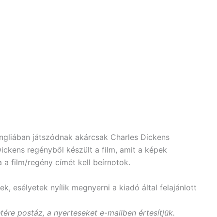
Angliában játszódnak akárcsak Charles Dickens
 Dickens regényből készült a film, amit a képek
 a film/regény címét kell beírnotok.
k, esélyetek nyílik megnyerni a kiadó által felajánlott
ére postáz, a nyerteseket e-mailben értesítjük.