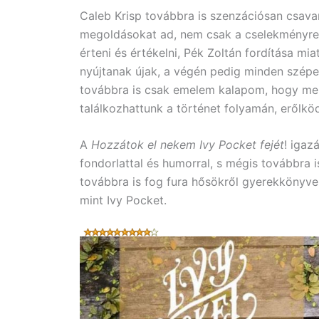
Caleb Krisp továbbra is szenzációsan csava
megoldásokat ad, nem csak a cselekményre, 
érteni és értékelni, Pék Zoltán fordítása mi
nyújtanak újak, a végén pedig minden szépe
továbbra is csak emelem kalapom, hogy men
találkozhattunk a történet folyamán, erőlköd
A
Hozzátok el nekem Ivy Pocket fejét
! igaz
fondorlattal és humorral, s mégis továbbra 
továbbra is fog fura hősökről gyerekkönyvek
mint Ivy Pocket.