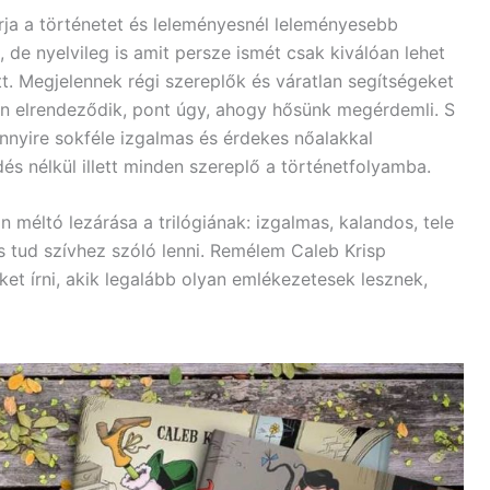
rja a történetet és leleményesnél leleményesebb
de nyelvileg is amit persze ismét csak kiválóan lehet
att. Megjelennek régi szereplők és váratlan segítségeket
n elrendeződik, pont úgy, ahogy hősünk megérdemli. S
nyire sokféle izgalmas és érdekes nőalakkal
és nélkül illett minden szereplő a történetfolyamba.
án méltó lezárása a trilógiának: izgalmas, kalandos, tele
is tud szívhez szóló lenni. Remélem Caleb Krisp
et írni, akik legalább olyan emlékezetesek lesznek,