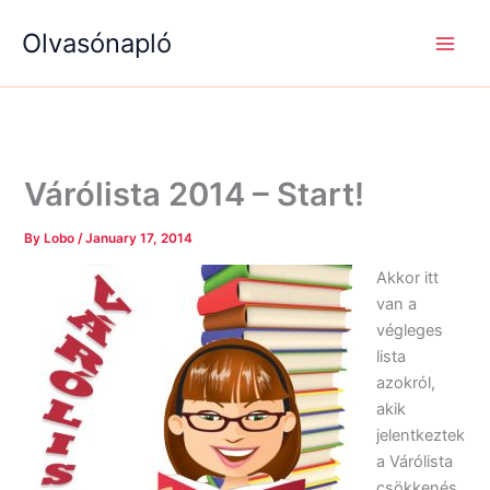
S
R
R
Skip
e
é
é
Olvasónapló
to
a
g
g
content
r
i
i
c
s
s
h
é
é
g
g
e
e
k
k
Várólista 2014 – Start!
By
Lobo
/
January 17, 2014
Akkor itt
van a
végleges
lista
azokról,
akik
jelentkeztek
a Várólista
csökkenés