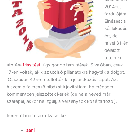
2014-es
fordulójára.
Elnézést a
késlekedés
ért, de
mivel 31-én
délelőtt
tetem ki
utoljára
frissítést
, úgy gondoltam ráérek. S valóban, csak
17-en voltak, akik az utolsó pillanatokra hagyták a dolgot.
Összesen 425-en töltötték ki a jelentkezési lapot. Azt
hiszem a felmerülő hibákat kijavítottam, ha mégsem,
kommentben jelezzétek kérlek (de ha a neved már
szerepel, akkor ne izgulj, a versenyzők közé tartozol).
Innentől már csak olvasni kell!
aani