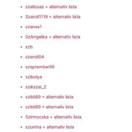
szallosas
+ alternatív lista
Szandi1119
+ alternatív lista
szanes1
SzAngelika
+ alternatív lista
szb
szendi04
szeptember99
szibolya
szikszai_2
szildi89
+ alternatív lista
szildi89
+ alternatív lista
Szirmocska
+ alternatív lista
szumha
+ alternatív lista