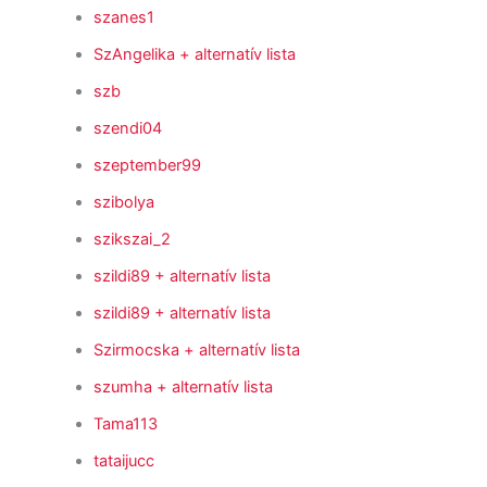
szanes1
SzAngelika
+ alternatív lista
szb
szendi04
szeptember99
szibolya
szikszai_2
szildi89
+ alternatív lista
szildi89
+ alternatív lista
Szirmocska
+ alternatív lista
szumha
+ alternatív lista
Tama113
tataijucc