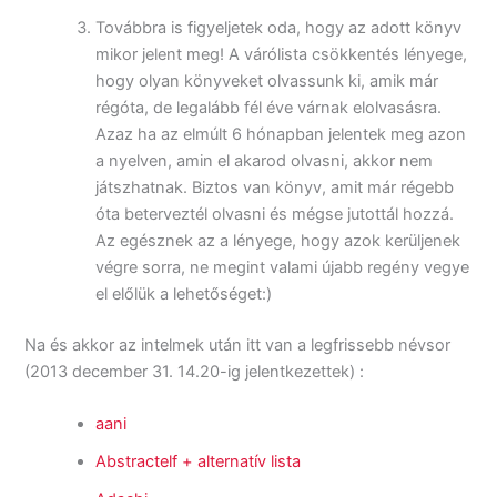
Továbbra is figyeljetek oda, hogy az adott könyv
mikor jelent meg! A várólista csökkentés lényege,
hogy olyan könyveket olvassunk ki, amik már
régóta, de legalább fél éve várnak elolvasásra.
Azaz ha az elmúlt 6 hónapban jelentek meg azon
a nyelven, amin el akarod olvasni, akkor nem
játszhatnak. Biztos van könyv, amit már régebb
óta beterveztél olvasni és mégse jutottál hozzá.
Az egésznek az a lényege, hogy azok kerüljenek
végre sorra, ne megint valami újabb regény vegye
el előlük a lehetőséget:)
Na és akkor az intelmek után itt van a legfrissebb névsor
(2013 december 31. 14.20-ig jelentkezettek) :
aani
Abstractelf
+ alternatív lista