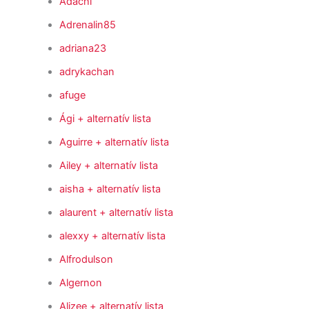
Adachi
Adrenalin85
adriana23
adrykachan
afuge
Ági
+ alternatív lista
Aguirre
+ alternatív lista
Ailey
+ alternatív lista
aisha
+ alternatív lista
alaurent
+ alternatív lista
alexxy
+ alternatív lista
Alfrodulson
Algernon
Alizee
+ alternatív lista