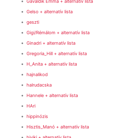
Gavaldik Emma
+ alternatív lista
Gelso
+ alternatív lista
geszti
Gigi/Rémálom
+ alternatív lista
Ginadri
+ alternatív lista
Gregoria_Hill
+ alternatív lista
H_Anita
+ alternatív lista
hajnalikod
halrudacska
Hannele
+ alternatív lista
HAri
hippinózis
Hisztis_Manó
+ alternatív lista
hiviki
+ alternatív lista