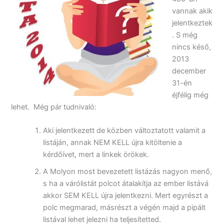
vannak akik
jelentkeztek
. S még
nincs késő,
2013
december
31-én
éjfélig még
lehet. Még pár tudnivaló:
Aki jelentkezett de közben változtatott valamit a
listáján, annak NEM KELL újra kitöltenie a
kérdőívet, mert a linkek örökek.
A Molyon most bevezetett listázás nagyon menő,
s ha a várólistát polcot átalakítja az ember listává
akkor SEM KELL újra jelentkezni. Mert egyrészt a
polc megmarad, másrészt a végén majd a pipált
listával lehet jelezni ha teljesítetted.