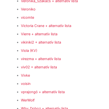
Veronika_Szakács
+ alternatív lista
Veroniko
vicomte
Victoria Crane
+ alternatív lista
Vierre
+ alternatív lista
vikiniki2
+ alternatív lista
Viola (KV)
virezma
+ alternatív lista
viv02
+ alternatív lista
Vivke
voisin
vprajongó
+ alternatív lista
WerWolf
Why_Doboz
+ alternatív lista