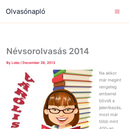
S
R
R
Skip
e
é
é
Olvasónapló
to
a
g
g
content
r
i
i
c
s
s
h
é
é
g
g
e
e
k
k
Névsorolvasás 2014
By
Lobo
/
December 28, 2013
Na akkor
már megint
rengeteg
emberrel
bővült a
jelentkezés,
most már
több mint
400-an