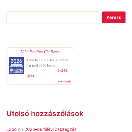
Keress
2026 Reading Challenge
Lobo
has read 0 books toward
her goal of 60 books.
0 of 60
(0%)
view books
Utolsó hozzászólások
Lobo
on
2026-os félévi összegzés