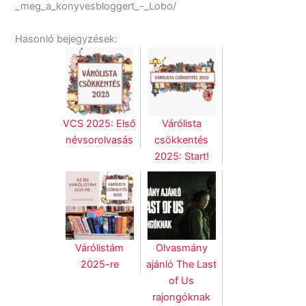
_meg_a_konyvesbloggert_-_Lobo/
Hasonló bejegyzések:
VCS 2025: Első
Várólista
névsorolvasás
csökkentés
2025: Start!
Várólistám
Olvasmány
2025-re
ajánló The Last
of Us
rajongóknak