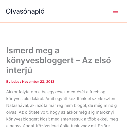
S
R
R
Skip
e
é
é
Olvasónapló
to
a
g
g
content
r
i
i
c
s
s
h
é
é
g
g
e
e
k
k
Ismerd meg a
könyvesbloggert – Az első
interjú
By
Lobo
/
November 23, 2013
Akkor folytatom a bejegyzések mentését a freeblog
könyves aloldaláról. Amit együtt kezdtünk el szerkeszteni
Natashával, aki azóta már rég nem blogol, de még mindig
olvas. Az ő ötlete volt, hogy az akkor még alig maroknyi
könyvesbloggert kicsit megismertessük a többiekkel, meg
a nagyvilággal. Közösséget építettünk vagy mi. Elsőre