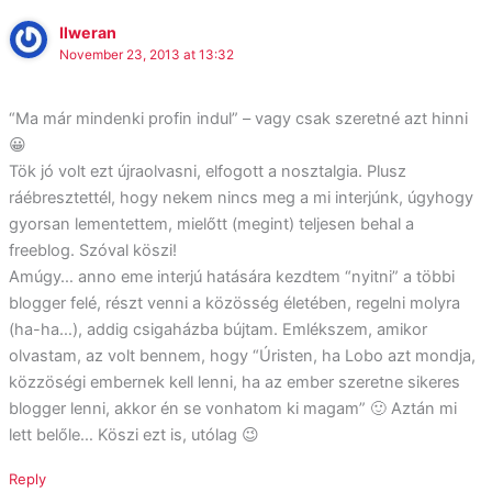
Ilweran
November 23, 2013 at 13:32
“Ma már mindenki profin indul” – vagy csak szeretné azt hinni
😀
Tök jó volt ezt újraolvasni, elfogott a nosztalgia. Plusz
ráébresztettél, hogy nekem nincs meg a mi interjúnk, úgyhogy
gyorsan lementettem, mielőtt (megint) teljesen behal a
freeblog. Szóval köszi!
Amúgy… anno eme interjú hatására kezdtem “nyitni” a többi
blogger felé, részt venni a közösség életében, regelni molyra
(ha-ha…), addig csigaházba bújtam. Emlékszem, amikor
olvastam, az volt bennem, hogy “Úristen, ha Lobo azt mondja,
közzöségi embernek kell lenni, ha az ember szeretne sikeres
blogger lenni, akkor én se vonhatom ki magam” 🙂 Aztán mi
lett belőle… Köszi ezt is, utólag 😉
Reply