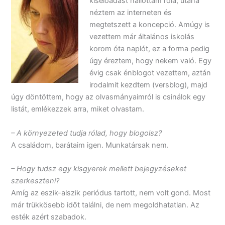
kiselőadást hallottam róla, utána
néztem az interneten és
megtetszett a koncepció. Amúgy is
vezettem már általános iskolás
korom óta naplót, ez a forma pedig
úgy éreztem, hogy nekem való. Egy
évig csak énblogot vezettem, aztán
irodalmit kezdtem (versblog), majd
úgy döntöttem, hogy az olvasmányaimról is csinálok egy
listát, emlékezzek arra, miket olvastam.
– A környezeted tudja rólad, hogy blogolsz?
A családom, barátaim igen. Munkatársak nem.
– Hogy tudsz egy kisgyerek mellett bejegyzéseket
szerkeszteni?
Amíg az eszik-alszik periódus tartott, nem volt gond. Most
már trükkösebb időt találni, de nem megoldhatatlan. Az
esték azért szabadok.