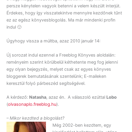
persze kénytelen vagyok betenni a velem készült interjút.
Érdekes, hogy így visszatekintve mennyire kezdőnek tűnt
ez az egész könyvesblogolás. Ma már mindenki profin
indul 🙂
Úgyhogy vissza a múltba, azaz 2010 január 14:
Új sorozat indul ezennel a Freeblog Könyves aloldalán:
reményeim szerint körülbelül kéthetente meg fog jelenni
egy olyan bejegyzés, melyet csak az egyes könyves
bloggerek bemutatásának szentelünk; E-maileken
keresztül folyó párbeszéd segítségével.
A kérdező:
Natasha
, azaz én. A válaszoló ezúttal
Lobo
(
olvasonaplo.freeblog.hu
).
– Mikor kezdted a blogolást?
Még 2002-ben kezdtem, egy