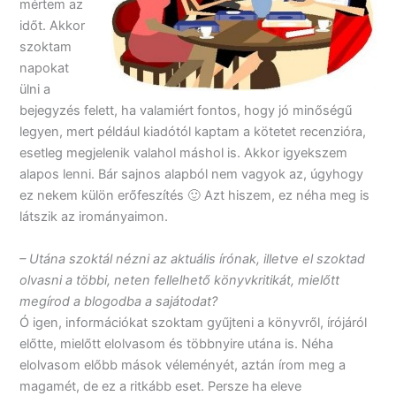
mértem az
időt. Akkor
szoktam
napokat
ülni a
bejegyzés felett, ha valamiért fontos, hogy jó minőségű
legyen, mert például kiadótól kaptam a kötetet recenzióra,
esetleg megjelenik valahol máshol is. Akkor igyekszem
alapos lenni. Bár sajnos alapból nem vagyok az, úgyhogy
ez nekem külön erőfeszítés 🙂 Azt hiszem, ez néha meg is
látszik az irományaimon.
– Utána szoktál nézni az aktuális írónak, illetve el szoktad
olvasni a többi, neten fellelhető könyvkritikát, mielőtt
megírod a blogodba a sajátodat?
Ó igen, információkat szoktam gyűjteni a könyvről, írójáról
előtte, mielőtt elolvasom és többnyire utána is. Néha
elolvasom előbb mások véleményét, aztán írom meg a
magamét, de ez a ritkább eset. Persze ha eleve