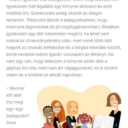
Igyekszem heti legalább egy könyvet elolvasni és erről
mielőbb írni. Szerencsére eddig sikerült az átlagot
tartanom. Többnyire látszik a bejegyzéseimen, hogy
mennyire átgondoltak és jól megfogalmazottak:) Általában
igyekszem egy ültő helyemben megírni, ha lehet nem
sokkal az olvasmányélmény után, mert minél több időt
hagyok az olvasás befejezése és a blogba kikerülés között,
annál kevésbé tudom igazán visszaadni az élményt. De
nem úgy van, hogy leteszem a könyvet aztán ülök a
géphez írni róla, mert nem árt végiggondolni, mi is történt
velem és a kötettel az elmúlt napokban.
– Mennyi
idő alatt
írsz meg
egy-egy
bejegyzés?
Sose