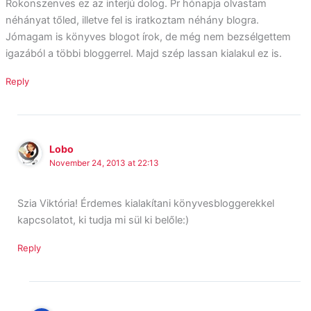
Rokonszenves ez az interjú dolog. Pr hónapja olvastam
néhányat tőled, illetve fel is iratkoztam néhány blogra.
Jómagam is könyves blogot írok, de még nem bezsélgettem
igazából a többi bloggerrel. Majd szép lassan kialakul ez is.
Reply
Lobo
November 24, 2013 at 22:13
Szia Viktória! Érdemes kialakítani könyvesbloggerekkel
kapcsolatot, ki tudja mi sül ki belőle:)
Reply