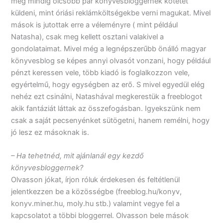
még mindig olcsóbb pár könyvesbloggernek kötetet
küldeni, mint óriási reklámköltségekbe verni magukat. Mivel
mások is jutottak erre a véleményre ( mint például
Natasha), csak meg kellett osztani valakivel a
gondolataimat. Mivel még a legnépszerűbb önálló magyar
könyvesblog se képes annyi olvasót vonzani, hogy például
pénzt keressen vele, több kiadó is foglalkozzon vele,
egyértelmű, hogy egységben az erő. S mivel egyedül elég
nehéz ezt csinálni, Natashával megkerestük a freeblogot
akik fantáziát láttak az összefogásban. Igyekszünk nem
csak a saját pecsenyénket sütögetni, hanem remélni, hogy
jó lesz ez másoknak is.
– Ha tehetnéd, mit ajánlanál egy kezdő
könyvesbloggernek?
Olvasson jókat, írjon róluk érdekesen és feltétlenül
jelentkezzen be a közösségbe (freeblog.hu/konyv,
konyv.miner.hu, moly.hu stb.) valamint vegye fel a
kapcsolatot a többi bloggerrel. Olvasson bele mások