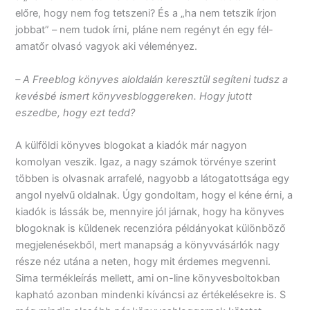
előre, hogy nem fog tetszeni? És a „ha nem tetszik írjon
jobbat” – nem tudok írni, pláne nem regényt én egy fél-
amatőr olvasó vagyok aki véleményez.
– A Freeblog könyves aloldalán keresztül segíteni tudsz a
kevésbé ismert könyvesbloggereken. Hogy jutott
eszedbe, hogy ezt tedd?
A külföldi könyves blogokat a kiadók már nagyon
komolyan veszik. Igaz, a nagy számok törvénye szerint
többen is olvasnak arrafelé, nagyobb a látogatottsága egy
angol nyelvű oldalnak. Úgy gondoltam, hogy el kéne érni, a
kiadók is lássák be, mennyire jól járnak, hogy ha könyves
blogoknak is küldenek recenzióra példányokat különböző
megjelenésekből, mert manapság a könyvvásárlók nagy
része néz utána a neten, hogy mit érdemes megvenni.
Sima termékleírás mellett, ami on-line könyvesboltokban
kapható azonban mindenki kíváncsi az értékelésekre is. S