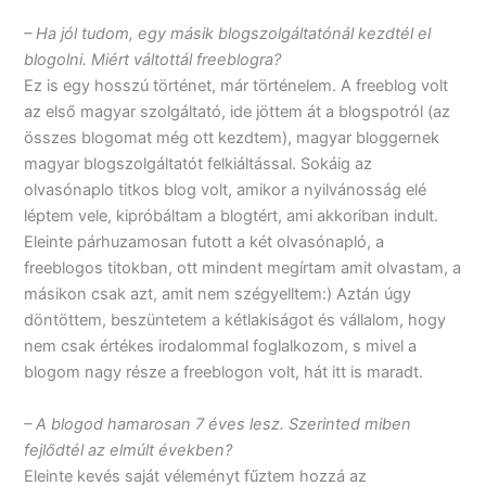
– Ha jól tudom, egy másik blogszolgáltatónál kezdtél el
blogolni. Miért váltottál freeblogra?
Ez is egy hosszú történet, már történelem. A freeblog volt
az első magyar szolgáltató, ide jöttem át a blogspotról (az
összes blogomat még ott kezdtem), magyar bloggernek
magyar blogszolgáltatót felkiáltással. Sokáig az
olvasónaplo titkos blog volt, amikor a nyilvánosság elé
léptem vele, kipróbáltam a blogtért, ami akkoriban indult.
Eleinte párhuzamosan futott a két olvasónapló, a
freeblogos titokban, ott mindent megírtam amit olvastam, a
másikon csak azt, amit nem szégyelltem:) Aztán úgy
döntöttem, beszüntetem a kétlakiságot és vállalom, hogy
nem csak értékes irodalommal foglalkozom, s mivel a
blogom nagy része a freeblogon volt, hát itt is maradt.
– A blogod hamarosan 7 éves lesz. Szerinted miben
fejlődtél az elmúlt években?
Eleinte kevés saját véleményt fűztem hozzá az