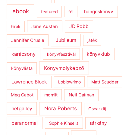
ebook
hangoskönyv
featured
fél
JD Robb
hírek
Jane Austen
Jubileum
Jennifer Crusie
játék
karácsony
könyvklub
könyvfesztivál
Könyvmolyképző
könyvlista
Lawrence Block
Loblowrimo
Matt Scudder
Meg Cabot
momlit
Neil Gaiman
netgalley
Nora Roberts
Oscar díj
paranormal
sárkány
Sophie Kinsella