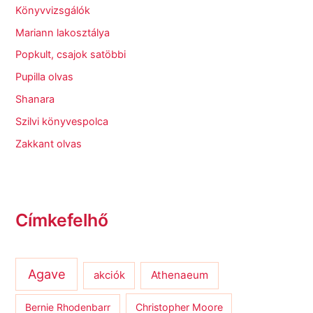
Könyvvizsgálók
Mariann lakosztálya
Popkult, csajok satöbbi
Pupilla olvas
Shanara
Szilvi könyvespolca
Zakkant olvas
Címkefelhő
Agave
Athenaeum
akciók
Bernie Rhodenbarr
Christopher Moore