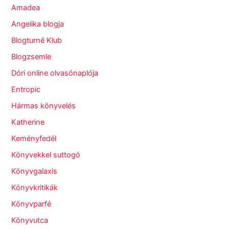
Amadea
Angelika blogja
Blogturné Klub
Blogzsemle
Dóri online olvasónaplója
Entropic
Hármas könyvelés
Katherine
Keményfedél
Könyvekkel suttogó
Könyvgalaxis
Könyvkritikák
Könyvparfé
Könyvutca