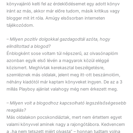
könyvajánló kelti fel az érdeklődésemet egy adott könyv
iránt az más, akkor már előre tudom, másik kritikus vagy
blogger mit írt róla. Amúgy elsősorban interneten
tájékozódom.
– Milyen pozitív dolgokkal gazdagodtál azóta, hogy
elindítottad a blogod?
Énblogként sose voltam túl népszerű, az olvasónaplóm
azonban egyik első lévén a magyarok közül eléggé
közismert. Meghívtak kerekasztal beszélgetésre,
szemléznek más oldalak, jelent meg itt-ott beszámolóm,
néhány kiadótól már kaptam könyveket ingyen. De az a 3
millás Playboy ajánlat valahogy még nem érkezett meg.
– Milyen volt a blogodhoz kapcsolható legszélsőségesebb
reagálás?
Más oldalakon pocskondiáztak, mert nem értettem egyet
valami könyvvel aminek nagy a rajongótábora. Kedvencem
a „ha nem tetszett miért olvasta” – honnan tudtam volna