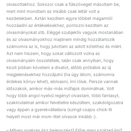
olvasottakhoz. Sokszor csak a fülszöveget másoltam be,
mert mint mondtam ez inkább csak leltár volt a
kezdetekben. Aztán kezdtem egyre többet magamtól
hozzáadni az értékelésekhez, pontozni kezdtem az
olvasmányokat stb. Eléggé szubjektív vagyok mostanában
és az olvasmányokhoz majdnem mindig hozzátartozik
számomra az is, hogy jutottam az adott kötethez és miért.
Azt nem hiszem, hogy sokat változott volna az
olvasmányaim összetétele, talán csak annyiban, hogy
kicsit jobban követem a divatot, előbb próbálok az új
megjelenésekhez hozzájutni (ha úgy látom, számomra
érdekes könyv lehet), elolvasni, írni róluk. Persze vannak
időszakok, amikor más-más műfajok dominálnak. Volt
hogy több angol nyelvű regényt olvastam, több fantasyt,
szakirodalmat amikor felvételire készültem, szakdolgozatra
vagy éppen a gyerekvállalásra (szingli csajos chick-lit
helyett most már mom-litet olvasok inkább :).
– Milyen gyakran írsz bejegyzést? Előre meg szoktad írni?