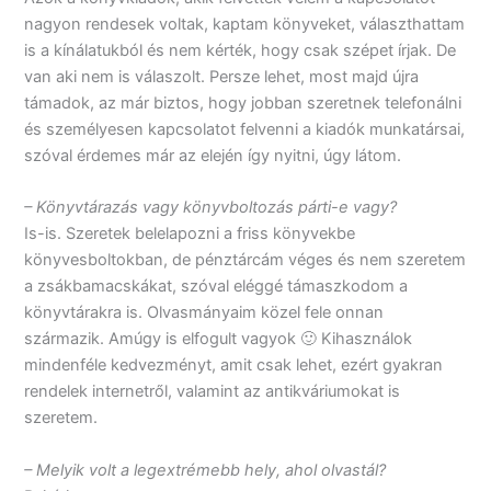
nagyon rendesek voltak, kaptam könyveket, választhattam
is a kínálatukból és nem kérték, hogy csak szépet írjak. De
van aki nem is válaszolt. Persze lehet, most majd újra
támadok, az már biztos, hogy jobban szeretnek telefonálni
és személyesen kapcsolatot felvenni a kiadók munkatársai,
szóval érdemes már az elején így nyitni, úgy látom.
– Könyvtárazás vagy könyvboltozás párti-e vagy?
Is-is. Szeretek belelapozni a friss könyvekbe
könyvesboltokban, de pénztárcám véges és nem szeretem
a zsákbamacskákat, szóval eléggé támaszkodom a
könyvtárakra is. Olvasmányaim közel fele onnan
származik. Amúgy is elfogult vagyok 🙂 Kihasználok
mindenféle kedvezményt, amit csak lehet, ezért gyakran
rendelek internetről, valamint az antikváriumokat is
szeretem.
– Melyik volt a legextrémebb hely, ahol olvastál?