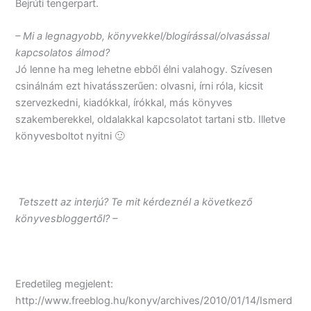
Bejrúti tengerpart.
– Mi a legnagyobb, könyvekkel/blogírással/olvasással
kapcsolatos álmod?
Jó lenne ha meg lehetne ebből élni valahogy. Szívesen
csinálnám ezt hivatásszerűen: olvasni, írni róla, kicsit
szervezkedni, kiadókkal, írókkal, más könyves
szakemberekkel, oldalakkal kapcsolatot tartani stb. Illetve
könyvesboltot nyitni 🙂
Tetszett az interjú? Te mit kérdeznél a következő
könyvesbloggertől? –
Eredetileg megjelent:
http://www.freeblog.hu/konyv/archives/2010/01/14/Ismerd