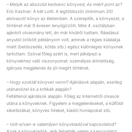
– Melyik az abszolút kedvenc könyved, és miért pont az?
Eric Kastner: A két Lotti. A legtöbbször (minimum 20)
elolvasott könyv az életemben. A szereplők, a környezet, a
történet már 9 évesen lenyűgözött. Mire 4. osztályban
ajánlott olvasmány lett, én már kívülről tudtam. Ráadásul
anyutól örökölt példányom volt, aminek a régies külalakja
miatt (betűszedés, kötés stb.) egész különleges könyvnek
tartottam. Szóval főleg azért is, mert jelképezi a
könyvekhez való viszonyomat: személyes érintettség,
igényes megjelenés és jól megírt történet.
– Hogy szoktál könyvet venni? Ajánlások alapján, esetleg
utánanézel és a kritikák alapján?
Feltétlenül ajánlások alapján. Főleg az internetről olvasok
utána a könyveknek. Figyelem a megjelenéseket, a külföldi
sikerlistákat, könyves híreket, kiadói honlapokat stb.
– Volt-e/van-e valamilyen könyvkiadóval kapcsolatod?
Azok a könyvkiadók, akik felvették velem a kapcsolatot