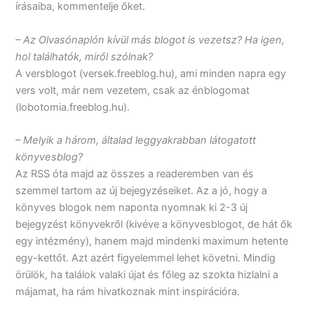
írásaiba, kommentelje őket.
– Az Olvasónaplón kívül más blogot is vezetsz? Ha igen,
hol találhatók, miről szólnak?
A versblogot (versek.freeblog.hu), ami minden napra egy
vers volt, már nem vezetem, csak az énblogomat
(lobotomia.freeblog.hu).
– Melyik a három, általad leggyakrabban látogatott
könyvesblog?
Az RSS óta majd az összes a readeremben van és
szemmel tartom az új bejegyzéseiket. Az a jó, hogy a
könyves blogok nem naponta nyomnak ki 2-3 új
bejegyzést könyvekről (kivéve a könyvesblogot, de hát ők
egy intézmény), hanem majd mindenki maximum hetente
egy-kettőt. Azt azért figyelemmel lehet követni. Mindig
örülök, ha találok valaki újat és főleg az szokta hizlalni a
májamat, ha rám hivatkoznak mint inspirációra.