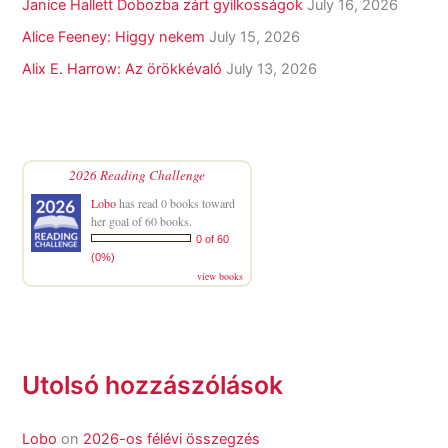
Janice Hallett Dobozba zárt gyilkosságok
July 16, 2026
Alice Feeney: Higgy nekem
July 15, 2026
Alix E. Harrow: Az örökkévaló
July 13, 2026
2026 Reading Challenge
Lobo
has read 0 books toward
her goal of 60 books.
0 of 60
(0%)
view books
Utolsó hozzászólások
Lobo
on
2026-os félévi összegzés