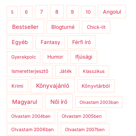
8
Angolul
7
9
6
10
5
Bestseller
Blogturné
Chick-lit
Egyéb
Férfi író
Fantasy
Humor
Ifjúsági
Gyerekpolc
Ismeretterjesztő
Játék
Klasszikus
Könyvajánló
Krimi
Könyvtárból
Magyarul
Női író
Olvastam 2003ban
Olvastam 2004ben
Olvastam 2005ben
Olvastam 2006ban
Olvastam 2007ben