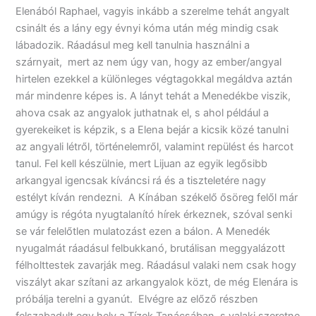
Elenából Raphael, vagyis inkább a szerelme tehát angyalt
csinált és a lány egy évnyi kóma után még mindig csak
lábadozik. Ráadásul meg kell tanulnia használni a
szárnyait, mert az nem úgy van, hogy az ember/angyal
hirtelen ezekkel a különleges végtagokkal megáldva aztán
már mindenre képes is. A lányt tehát a Menedékbe viszik,
ahova csak az angyalok juthatnak el, s ahol például a
gyerekeiket is képzik, s a Elena bejár a kicsik közé tanulni
az angyali létről, történelemről, valamint repülést és harcot
tanul. Fel kell készülnie, mert Lijuan az egyik legősibb
arkangyal igencsak kíváncsi rá és a tiszteletére nagy
estélyt kíván rendezni. A Kínában székelő ősöreg felől már
amúgy is régóta nyugtalanító hírek érkeznek, szóval senki
se vár felelőtlen mulatozást ezen a bálon. A Menedék
nyugalmát ráadásul felbukkanó, brutálisan meggyalázott
félholttestek zavarják meg. Ráadásul valaki nem csak hogy
viszályt akar szítani az arkangyalok közt, de még Elenára is
próbálja terelni a gyanút. Elvégre az előző részben