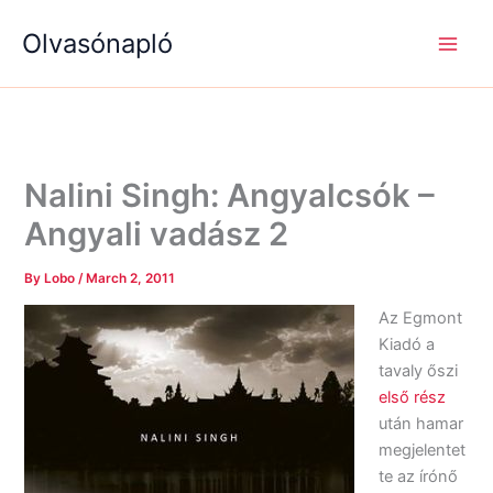
S
R
R
Skip
e
é
é
Olvasónapló
to
a
g
g
content
r
i
i
c
s
s
h
é
é
g
g
e
e
k
k
Nalini Singh: Angyalcsók –
Angyali vadász 2
By
Lobo
/
March 2, 2011
Az Egmont
Kiadó a
tavaly őszi
első rész
után hamar
megjelentet
te az írónő