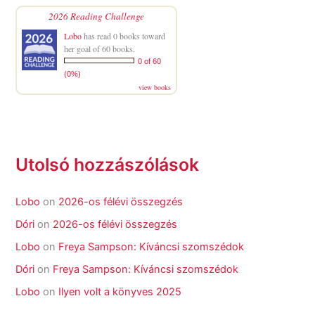
2026 Reading Challenge
Lobo
has read 0 books toward
her goal of 60 books.
0 of 60
(0%)
view books
Utolsó hozzászólások
Lobo
on
2026-os félévi összegzés
Dóri
on
2026-os félévi összegzés
Lobo
on
Freya Sampson: Kíváncsi szomszédok
Dóri
on
Freya Sampson: Kíváncsi szomszédok
Lobo
on
Ilyen volt a könyves 2025