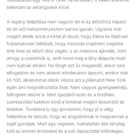
felszabadult egy hely a Tízek Tanácsában, s valaki szeretne
bekerülni az arkangyalok közé.
A regény felépítése nem nagyon tér el az előzőhöz képest
és én ezt nehezményeztem benne igazán. Ugyanis már
megint eltelik azzal a kötet jó része, hogy Elena és Raphael
folyamatosan felidézik, hogy micsoda majdnem tragédia
érte őket az előző rész végén, s ez mekkora ajándék, mint
ahogy a szerelmük is, amit most meg a lány állapota miatt
nem tudnak elhálni. Ha Singh ezt 2x megemlíti, akkor oké,
elfogadom és nem akarok mindenáron lapozni, amikor már
kb 100. alkalommal idézik vissza azt a pillanatot New York
egén ami megváltoztatta őket. Nem vagyok gyengeelméjű,
felfogtam elsőre is. Mert igazából ezen és a fordítási,
szerkesztési bakikon kívül a történet megint élvezhető és
érdekes. Továbbra is úgy gondolom, hogy jó a világ
felépítése és tetszik, hogy az angyaloknak is megvannak a
saját gondjaik. Mert egy végtelen, halhatatlan élet tényleg
kiöli az emberi érzéseket és a sok tapasztalat különleges,