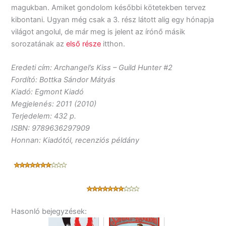
magukban. Amiket gondolom későbbi kötetekben tervez
kibontani. Ugyan még csak a 3. rész látott alig egy hónapja
világot angolul, de már meg is jelent az írónő másik
sorozatának az
első része
itthon.
Eredeti cím: Archangel’s Kiss – Guild Hunter #2
Fordító: Bottka Sándor Mátyás
Kiadó: Egmont Kiadó
Megjelenés: 2011 (2010)
Terjedelem: 432 p.
ISBN: 9789636297909
Honnan: Kiadótól, recenziós példány
Hasonló bejegyzések: