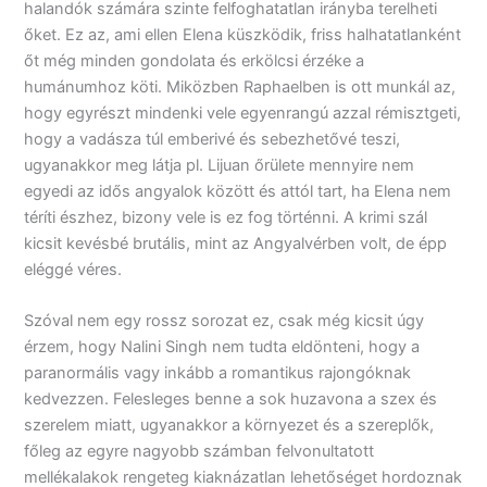
halandók számára szinte felfoghatatlan irányba terelheti
őket. Ez az, ami ellen Elena küszködik, friss halhatatlanként
őt még minden gondolata és erkölcsi érzéke a
humánumhoz köti. Miközben Raphaelben is ott munkál az,
hogy egyrészt mindenki vele egyenrangú azzal rémisztgeti,
hogy a vadásza túl emberivé és sebezhetővé teszi,
ugyanakkor meg látja pl. Lijuan őrülete mennyire nem
egyedi az idős angyalok között és attól tart, ha Elena nem
téríti észhez, bizony vele is ez fog történni. A krimi szál
kicsit kevésbé brutális, mint az Angyalvérben volt, de épp
eléggé véres.
Szóval nem egy rossz sorozat ez, csak még kicsit úgy
érzem, hogy Nalini Singh nem tudta eldönteni, hogy a
paranormális vagy inkább a romantikus rajongóknak
kedvezzen. Felesleges benne a sok huzavona a szex és
szerelem miatt, ugyanakkor a környezet és a szereplők,
főleg az egyre nagyobb számban felvonultatott
mellékalakok rengeteg kiaknázatlan lehetőséget hordoznak