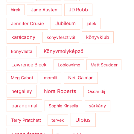
JD Robb
hírek
Jane Austen
Jubileum
Jennifer Crusie
játék
karácsony
könyvklub
könyvfesztivál
Könyvmolyképző
könyvlista
Lawrence Block
Loblowrimo
Matt Scudder
Meg Cabot
momlit
Neil Gaiman
netgalley
Nora Roberts
Oscar díj
paranormal
sárkány
Sophie Kinsella
Ulpius
Terry Pratchett
tervek