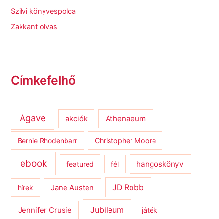
Szilvi könyvespolca
Zakkant olvas
Címkefelhő
Agave
Athenaeum
akciók
Bernie Rhodenbarr
Christopher Moore
ebook
hangoskönyv
featured
fél
JD Robb
hírek
Jane Austen
Jubileum
Jennifer Crusie
játék