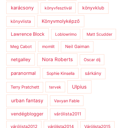
karácsony
könyvklub
könyvfesztivál
Könyvmolyképző
könyvlista
Lawrence Block
Loblowrimo
Matt Scudder
Meg Cabot
momlit
Neil Gaiman
netgalley
Nora Roberts
Oscar díj
paranormal
sárkány
Sophie Kinsella
Ulpius
Terry Pratchett
tervek
urban fantasy
Vavyan Fable
vendégblogger
várólista2011
várólista2012
várólista2014
Várólista2015