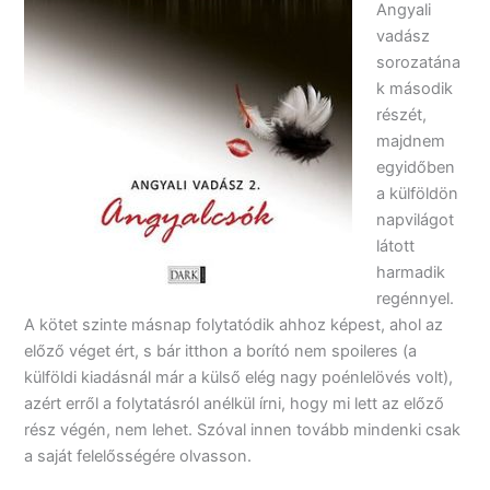
Angyali
vadász
sorozatána
k második
részét,
majdnem
egyidőben
a külföldön
napvilágot
látott
harmadik
regénnyel.
A kötet szinte másnap folytatódik ahhoz képest, ahol az
előző véget ért, s bár itthon a borító nem spoileres (a
külföldi kiadásnál már a külső elég nagy poénlelövés volt),
azért erről a folytatásról anélkül írni, hogy mi lett az előző
rész végén, nem lehet. Szóval innen tovább mindenki csak
a saját felelősségére olvasson.