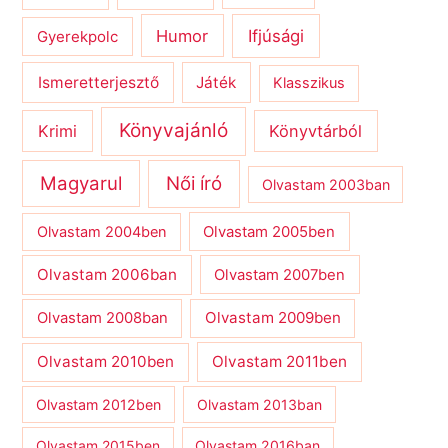
Humor
Ifjúsági
Gyerekpolc
Ismeretterjesztő
Játék
Klasszikus
Könyvajánló
Krimi
Könyvtárból
Magyarul
Női író
Olvastam 2003ban
Olvastam 2004ben
Olvastam 2005ben
Olvastam 2006ban
Olvastam 2007ben
Olvastam 2009ben
Olvastam 2008ban
Olvastam 2010ben
Olvastam 2011ben
Olvastam 2012ben
Olvastam 2013ban
Olvastam 2015ben
Olvastam 2016ban