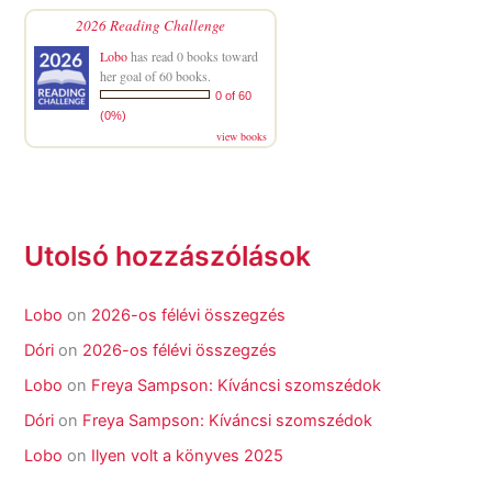
2026 Reading Challenge
Lobo
has read 0 books toward
her goal of 60 books.
0 of 60
(0%)
view books
Utolsó hozzászólások
Lobo
on
2026-os félévi összegzés
Dóri
on
2026-os félévi összegzés
Lobo
on
Freya Sampson: Kíváncsi szomszédok
Dóri
on
Freya Sampson: Kíváncsi szomszédok
Lobo
on
Ilyen volt a könyves 2025