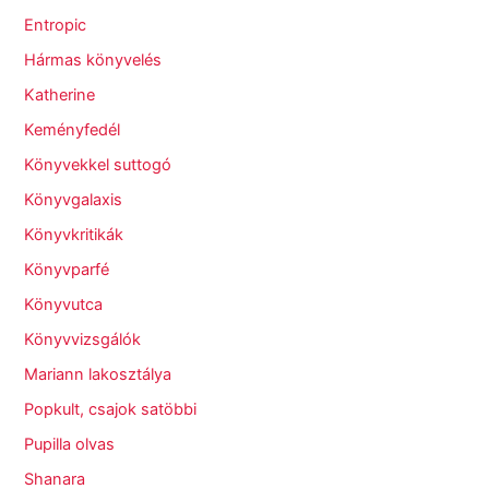
Entropic
Hármas könyvelés
Katherine
Keményfedél
Könyvekkel suttogó
Könyvgalaxis
Könyvkritikák
Könyvparfé
Könyvutca
Könyvvizsgálók
Mariann lakosztálya
Popkult, csajok satöbbi
Pupilla olvas
Shanara