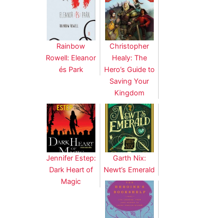
Rainbow
Christopher
Rowell: Eleanor
Healy: The
és Park
Hero’s Guide to
Saving Your
Kingdom
Jennifer Estep:
Garth Nix:
Dark Heart of
Newt’s Emerald
Magic