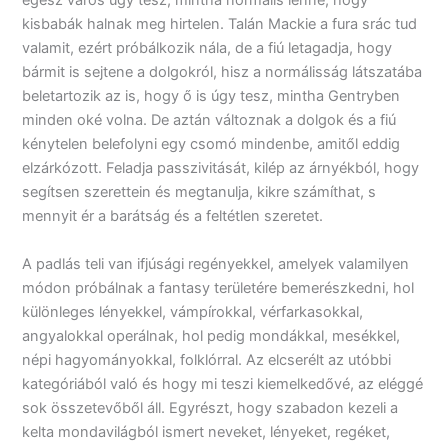
egész város úgy tesz, mintha normális lenne, hogy
kisbabák halnak meg hirtelen. Talán Mackie a fura srác tud
valamit, ezért próbálkozik nála, de a fiú letagadja, hogy
bármit is sejtene a dolgokról, hisz a normálisság látszatába
beletartozik az is, hogy ő is úgy tesz, mintha Gentryben
minden oké volna. De aztán változnak a dolgok és a fiú
kénytelen belefolyni egy csomó mindenbe, amitől eddig
elzárkózott. Feladja passzivitását, kilép az árnyékból, hogy
segítsen szerettein és megtanulja, kikre számíthat, s
mennyit ér a barátság és a feltétlen szeretet.
A padlás teli van ifjúsági regényekkel, amelyek valamilyen
módon próbálnak a fantasy területére bemerészkedni, hol
különleges lényekkel, vámpírokkal, vérfarkasokkal,
angyalokkal operálnak, hol pedig mondákkal, mesékkel,
népi hagyományokkal, folklórral. Az elcserélt az utóbbi
kategóriából való és hogy mi teszi kiemelkedővé, az eléggé
sok összetevőből áll. Egyrészt, hogy szabadon kezeli a
kelta mondavilágból ismert neveket, lényeket, regéket,