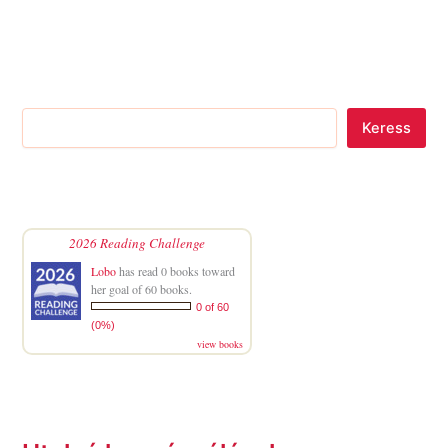
Keress
2026 Reading Challenge
Lobo
has read 0 books toward
her goal of 60 books.
0 of 60
(0%)
view books