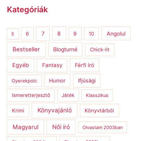
Kategóriák
8
Angolul
7
9
6
10
5
Bestseller
Blogturné
Chick-lit
Egyéb
Férfi író
Fantasy
Humor
Ifjúsági
Gyerekpolc
Ismeretterjesztő
Játék
Klasszikus
Könyvajánló
Krimi
Könyvtárból
Magyarul
Női író
Olvastam 2003ban