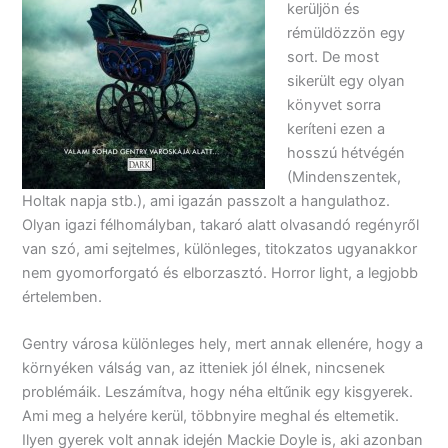
kerüljön és
rémüldözzön egy
sort. De most
sikerült egy olyan
könyvet sorra
keríteni ezen a
hosszú hétvégén
(Mindenszentek,
Holtak napja stb.), ami igazán passzolt a hangulathoz.
Olyan igazi félhomályban, takaró alatt olvasandó regényről
van szó, ami sejtelmes, különleges, titokzatos ugyanakkor
nem gyomorforgató és elborzasztó. Horror light, a legjobb
értelemben.
Gentry városa különleges hely, mert annak ellenére, hogy a
környéken válság van, az itteniek jól élnek, nincsenek
problémáik. Leszámítva, hogy néha eltűnik egy kisgyerek.
Ami meg a helyére kerül, többnyire meghal és eltemetik.
Ilyen gyerek volt annak idején Mackie Doyle is, aki azonban