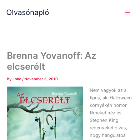
S
R
R
Skip
e
é
é
Olvasónapló
to
a
g
g
content
r
i
i
c
s
s
h
é
é
g
g
e
e
k
k
Brenna Yovanoff: Az
elcserélt
By
Lobo
/
November 3, 2010
Nem vagyok az a
típus, aki Halloween
környékén horror
filmeket néz és
Stephen King
regényeket olvas,
hogy hangulatba