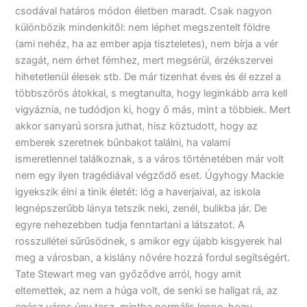
csodával határos módon életben maradt. Csak nagyon
különbözik mindenkitől: nem léphet megszentelt földre
(ami nehéz, ha az ember apja tiszteletes), nem bírja a vér
szagát, nem érhet fémhez, mert megsérül, érzékszervei
hihetetlenül élesek stb. De már tizenhat éves és él ezzel a
többszörös átokkal, s megtanulta, hogy leginkább arra kell
vigyáznia, ne tudódjon ki, hogy ő más, mint a többiek. Mert
akkor sanyarú sorsra juthat, hisz köztudott, hogy az
emberek szeretnek bűnbakot találni, ha valami
ismeretlennel találkoznak, s a város történetében már volt
nem egy ilyen tragédiával végződő eset. Úgyhogy Mackie
igyekszik élni a tinik életét: lóg a haverjaival, az iskola
legnépszerűbb lánya tetszik neki, zenél, bulikba jár. De
egyre nehezebben tudja fenntartani a látszatot. A
rosszullétei sűrűsödnek, s amikor egy újabb kisgyerek hal
meg a városban, a kislány nővére hozzá fordul segítségért.
Tate Stewart meg van győződve arról, hogy amit
eltemettek, az nem a húga volt, de senki se hallgat rá, az