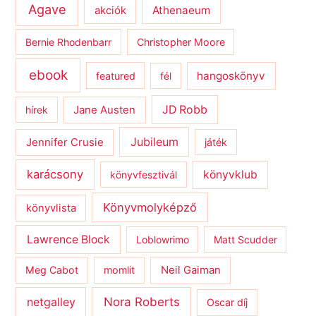
Agave
Athenaeum
akciók
Bernie Rhodenbarr
Christopher Moore
ebook
hangoskönyv
featured
fél
JD Robb
hírek
Jane Austen
Jubileum
Jennifer Crusie
játék
karácsony
könyvklub
könyvfesztivál
Könyvmolyképző
könyvlista
Lawrence Block
Loblowrimo
Matt Scudder
Meg Cabot
momlit
Neil Gaiman
netgalley
Nora Roberts
Oscar díj