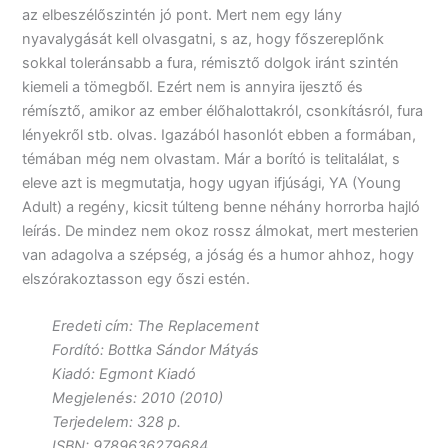
az elbeszélőszintén jó pont. Mert nem egy lány
nyavalygását kell olvasgatni, s az, hogy főszereplőnk
sokkal toleránsabb a fura, rémisztő dolgok iránt szintén
kiemeli a tömegből. Ezért nem is annyira ijesztő és
rémísztő, amikor az ember élőhalottakról, csonkításról, fura
lényekről stb. olvas. Igazából hasonlót ebben a formában,
témában még nem olvastam. Már a borító is telitalálat, s
eleve azt is megmutatja, hogy ugyan ifjúsági, YA (Young
Adult) a regény, kicsit túlteng benne néhány horrorba hajló
leírás. De mindez nem okoz rossz álmokat, mert mesterien
van adagolva a szépség, a jóság és a humor ahhoz, hogy
elszórakoztasson egy őszi estén.
Eredeti cím: The Replacement
Fordító: Bottka Sándor Mátyás
Kiadó: Egmont Kiadó
Megjelenés: 2010 (2010)
Terjedelem: 328 p.
ISBN: 9789636279684