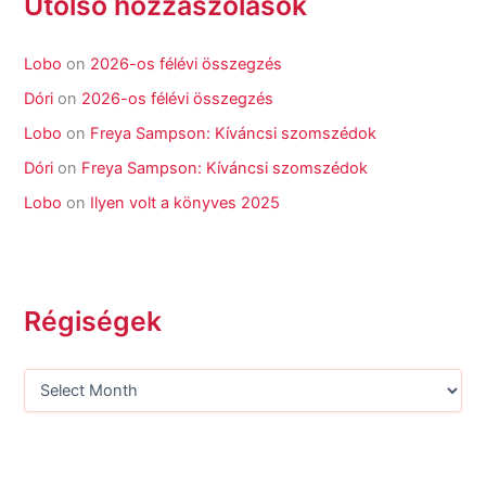
Utolsó hozzászólások
Lobo
on
2026-os félévi összegzés
Dóri
on
2026-os félévi összegzés
Lobo
on
Freya Sampson: Kíváncsi szomszédok
Dóri
on
Freya Sampson: Kíváncsi szomszédok
Lobo
on
Ilyen volt a könyves 2025
Régiségek