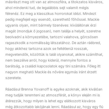
másrészt meg ott van az atmoszféra, a titokzatos kisváros,
ahol mindenki tud, de legalábbis sejt valamit mégis
félrenéz. Ez meg a klasszikus horrorokat idézi. Mindezt
pedig megfejeli egy esendő, szerethető főhőssel. Mackie
ugyanis olyan, mint bármely tizenéves: kívülállónak érzi
magát (mondjuk ő jogosan), nem találja a helyét, szeretne
beolvadni a környezetébe, tartozni valahova, görcsösen
ragaszkodik a normálisság látszatához. De aztán ráébred,
hogy akikhez tartozna azok se feltétlenül rosszak,
megvetendők, közöttük is talál olyanokat, akikre számíthat,
nem beszélve arról, hogy kiderül, mennyire fontos a
barátság, a családi kapcsolatok egy tini számára. Főleg itt
nagyon megható Mackie és nővére egymás iránt érzett
szeretete.
Ráadásul Brenna Yovanoff is egyike azoknak, akik kiválóan
meg tudják teremteni az atmoszférát, a könyv elején mi is
átérezzük, hogy milyen is lehet egy elátkozott kisváros
még átkozottabb lakójának lenni. Ráadásul az, hogy egy fiú