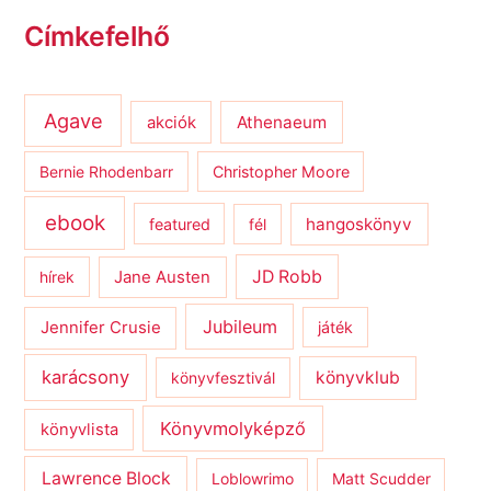
Címkefelhő
Agave
Athenaeum
akciók
Bernie Rhodenbarr
Christopher Moore
ebook
hangoskönyv
featured
fél
JD Robb
hírek
Jane Austen
Jubileum
Jennifer Crusie
játék
karácsony
könyvklub
könyvfesztivál
Könyvmolyképző
könyvlista
Lawrence Block
Loblowrimo
Matt Scudder