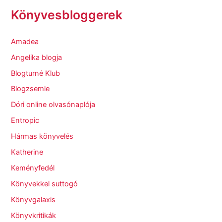
Könyvesbloggerek
Amadea
Angelika blogja
Blogturné Klub
Blogzsemle
Dóri online olvasónaplója
Entropic
Hármas könyvelés
Katherine
Keményfedél
Könyvekkel suttogó
Könyvgalaxis
Könyvkritikák