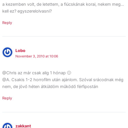
a kezemben volt, de letettem, a fiúcskának korai, nekem meg…
kell ez? egyszerelolvasni?
Reply
Lobo
November 3, 2010 at 10:06
@Chris az már csak alig 1 hónap 🙂
@A. Csakis 1-2 horrofilm után ajánlom. Szóval srácodnak még
nem, de jövő héten átküldöm működő férfipostán
Reply
zakkant