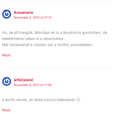
Annamarie
November 4, 2010 at 07:15
Hú, de jól hangzik. Mondjuk én is a lánykámra gondoltam, de
beleférhetne nálam is a repertoárba..
Már Amadeánál is néztem ezt a borítót, eszméletlen!
Reply
árfül/pável
November 8, 2010 at 11:36
a borító remek, én ebbe bizony belenézek! 🙂
Reply