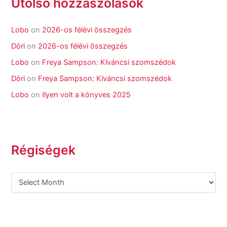
Utolsó hozzászólások
Lobo
on
2026-os félévi összegzés
Dóri
on
2026-os félévi összegzés
Lobo
on
Freya Sampson: Kíváncsi szomszédok
Dóri
on
Freya Sampson: Kíváncsi szomszédok
Lobo
on
Ilyen volt a könyves 2025
Régiségek