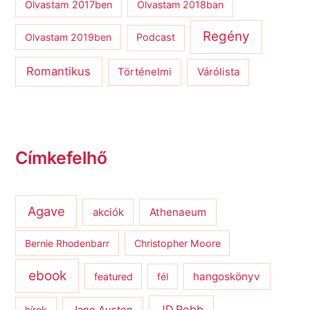
Olvastam 2017ben
Olvastam 2018ban
Regény
Olvastam 2019ben
Podcast
Romantikus
Várólista
Történelmi
Címkefelhő
Agave
Athenaeum
akciók
Bernie Rhodenbarr
Christopher Moore
ebook
hangoskönyv
featured
fél
JD Robb
hírek