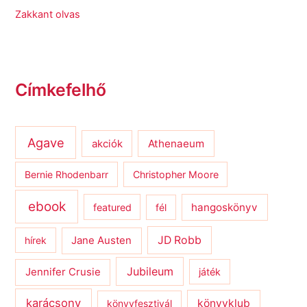
Zakkant olvas
Címkefelhő
Agave
Athenaeum
akciók
Bernie Rhodenbarr
Christopher Moore
ebook
hangoskönyv
featured
fél
JD Robb
hírek
Jane Austen
Jubileum
Jennifer Crusie
játék
karácsony
könyvklub
könyvfesztivál