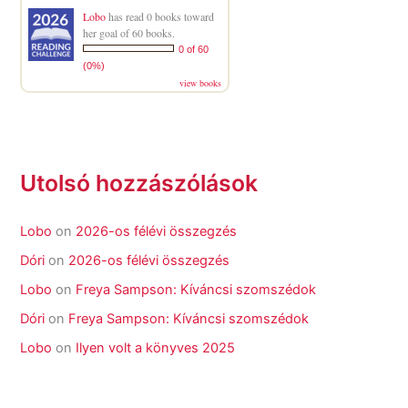
Lobo
has read 0 books toward
her goal of 60 books.
0 of 60
(0%)
view books
Utolsó hozzászólások
Lobo
on
2026-os félévi összegzés
Dóri
on
2026-os félévi összegzés
Lobo
on
Freya Sampson: Kíváncsi szomszédok
Dóri
on
Freya Sampson: Kíváncsi szomszédok
Lobo
on
Ilyen volt a könyves 2025