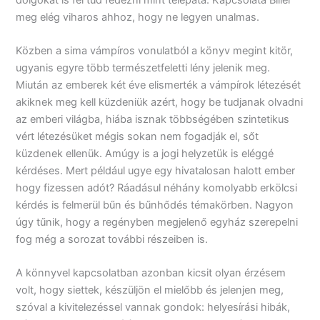
meg elég viharos ahhoz, hogy ne legyen unalmas.
Közben a sima vámpíros vonulatból a könyv megint kitör,
ugyanis egyre több természetfeletti lény jelenik meg.
Miután az emberek két éve elismerték a vámpírok létezését
akiknek meg kell küzdeniük azért, hogy be tudjanak olvadni
az emberi világba, hiába isznak többségében szintetikus
vért létezésüket mégis sokan nem fogadják el, sőt
küzdenek ellenük. Amúgy is a jogi helyzetük is eléggé
kérdéses. Mert például ugye egy hivatalosan halott ember
hogy fizessen adót? Ráadásul néhány komolyabb erkölcsi
kérdés is felmerül bűn és bűnhődés témakörben. Nagyon
úgy tűnik, hogy a regényben megjelenő egyház szerepelni
fog még a sorozat további részeiben is.
A könnyvel kapcsolatban azonban kicsit olyan érzésem
volt, hogy siettek, készüljön el mielőbb és jelenjen meg,
szóval a kivitelezéssel vannak gondok: helyesírási hibák,