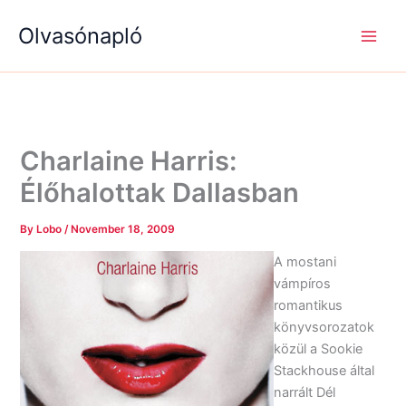
S
R
R
Skip
e
é
é
Olvasónapló
to
a
g
g
content
r
i
i
c
s
s
h
é
é
g
g
e
e
k
k
Charlaine Harris:
Élőhalottak Dallasban
By
Lobo
/
November 18, 2009
A mostani
vámpíros
romantikus
könyvsorozatok
közül a Sookie
Stackhouse által
narrált Dél