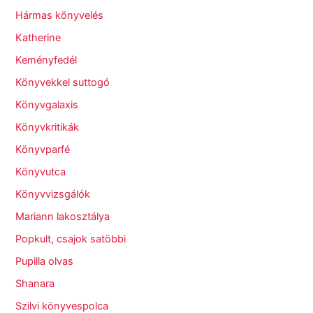
Hármas könyvelés
Katherine
Keményfedél
Könyvekkel suttogó
Könyvgalaxis
Könyvkritikák
Könyvparfé
Könyvutca
Könyvvizsgálók
Mariann lakosztálya
Popkult, csajok satöbbi
Pupilla olvas
Shanara
Szilvi könyvespolca