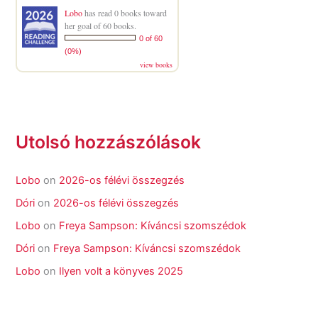
Lobo
has read 0 books toward
her goal of 60 books.
0 of 60
(0%)
view books
Utolsó hozzászólások
Lobo
on
2026-os félévi összegzés
Dóri
on
2026-os félévi összegzés
Lobo
on
Freya Sampson: Kíváncsi szomszédok
Dóri
on
Freya Sampson: Kíváncsi szomszédok
Lobo
on
Ilyen volt a könyves 2025