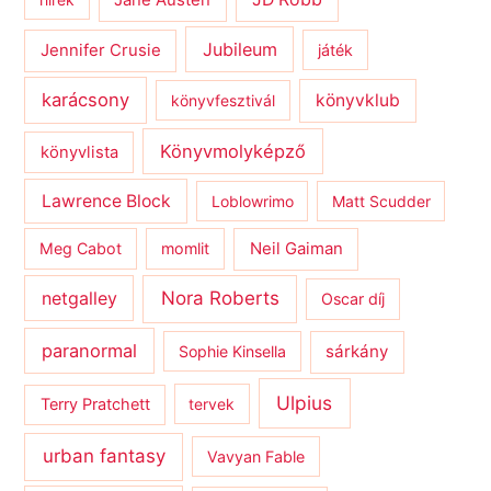
Jane Austen
Jubileum
Jennifer Crusie
játék
karácsony
könyvklub
könyvfesztivál
Könyvmolyképző
könyvlista
Lawrence Block
Loblowrimo
Matt Scudder
Meg Cabot
momlit
Neil Gaiman
netgalley
Nora Roberts
Oscar díj
paranormal
sárkány
Sophie Kinsella
Ulpius
Terry Pratchett
tervek
urban fantasy
Vavyan Fable