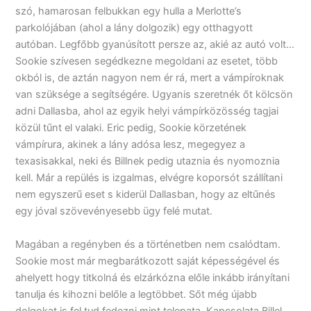
szó, hamarosan felbukkan egy hulla a Merlotte’s
parkolójában (ahol a lány dolgozik) egy otthagyott
autóban. Legfőbb gyanúsított persze az, akié az autó volt…
Sookie szívesen segédkezne megoldani az esetet, több
okból is, de aztán nagyon nem ér rá, mert a vámpíroknak
van szüksége a segítségére. Ugyanis szeretnék őt kölcsön
adni Dallasba, ahol az egyik helyi vámpírközösség tagjai
közül tűnt el valaki. Eric pedig, Sookie körzetének
vámpírura, akinek a lány adósa lesz, megegyez a
texasisakkal, neki és Billnek pedig utaznia és nyomoznia
kell. Már a repülés is izgalmas, elvégre koporsót szállítani
nem egyszerű eset s kiderül Dallasban, hogy az eltűnés
egy jóval szövevényesebb ügy felé mutat.
Magában a regényben és a történetben nem csalódtam.
Sookie most már megbarátkozott saját képességével és
ahelyett hogy titkolná és elzárkózna előle inkább irányítani
tanulja és kihozni belőle a legtöbbet. Sőt még újabb
dolgokat is fel tud fedezni mint telepata. Kapcsolata Billel