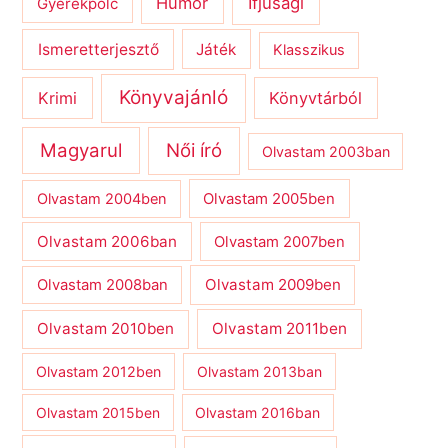
Humor
Ifjúsági
Gyerekpolc
Ismeretterjesztő
Játék
Klasszikus
Könyvajánló
Krimi
Könyvtárból
Magyarul
Női író
Olvastam 2003ban
Olvastam 2004ben
Olvastam 2005ben
Olvastam 2006ban
Olvastam 2007ben
Olvastam 2009ben
Olvastam 2008ban
Olvastam 2010ben
Olvastam 2011ben
Olvastam 2012ben
Olvastam 2013ban
Olvastam 2015ben
Olvastam 2016ban