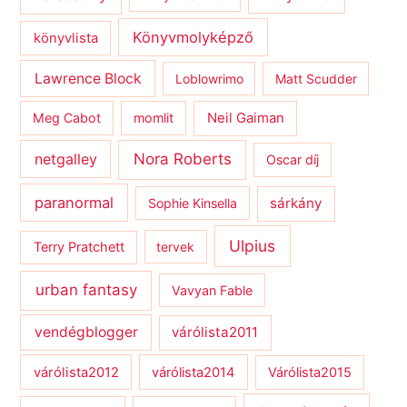
Könyvmolyképző
könyvlista
Lawrence Block
Loblowrimo
Matt Scudder
Meg Cabot
momlit
Neil Gaiman
netgalley
Nora Roberts
Oscar díj
paranormal
sárkány
Sophie Kinsella
Ulpius
Terry Pratchett
tervek
urban fantasy
Vavyan Fable
vendégblogger
várólista2011
várólista2012
várólista2014
Várólista2015