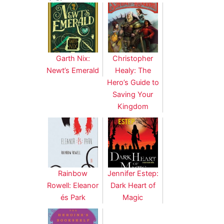
Garth Nix:
Christopher
Newt’s Emerald
Healy: The
Hero’s Guide to
Saving Your
Kingdom
Rainbow
Jennifer Estep:
Rowell: Eleanor
Dark Heart of
és Park
Magic