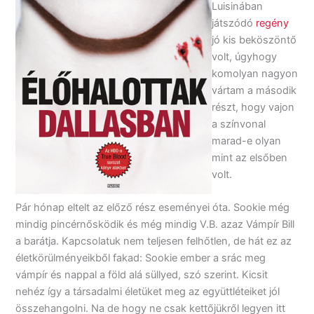
Luisinában
játszódó
regény
jó kis beköszöntő
volt, úgyhogy
komolyan nagyon
vártam a második
részt, hogy vajon
a színvonal
marad-e olyan
mint az elsőben
volt.
Pár hónap eltelt az előző rész eseményei óta. Sookie még
mindig pincérnősködik és még mindig V.B. azaz Vámpír Bill
a barátja. Kapcsolatuk nem teljesen felhőtlen, de hát ez az
életkörülményeikből fakad: Sookie ember a srác meg
vámpír és nappal a föld alá süllyed, szó szerint. Kicsit
nehéz így a társadalmi életüket meg az együttléteiket jól
összehangolni. Na de hogy ne csak kettőjükről legyen itt