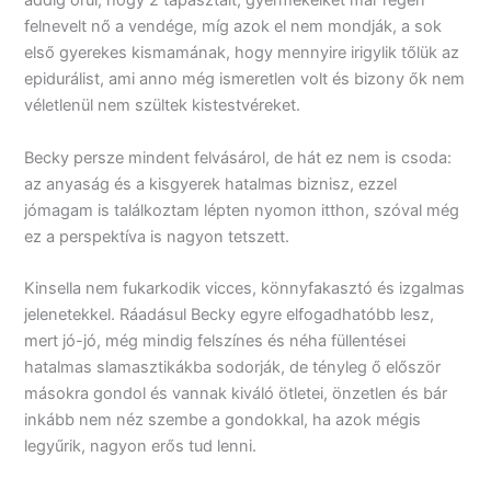
addig örül, hogy 2 tapasztalt, gyermekeiket már régen
felnevelt nő a vendége, míg azok el nem mondják, a sok
első gyerekes kismamának, hogy mennyire irigylik tőlük az
epidurálist, ami anno még ismeretlen volt és bizony ők nem
véletlenül nem szültek kistestvéreket.
Becky persze mindent felvásárol, de hát ez nem is csoda:
az anyaság és a kisgyerek hatalmas biznisz, ezzel
jómagam is találkoztam lépten nyomon itthon, szóval még
ez a perspektíva is nagyon tetszett.
Kinsella nem fukarkodik vicces, könnyfakasztó és izgalmas
jelenetekkel. Ráadásul Becky egyre elfogadhatóbb lesz,
mert jó-jó, még mindig felszínes és néha füllentései
hatalmas slamasztikákba sodorják, de tényleg ő először
másokra gondol és vannak kiváló ötletei, önzetlen és bár
inkább nem néz szembe a gondokkal, ha azok mégis
legyűrik, nagyon erős tud lenni.