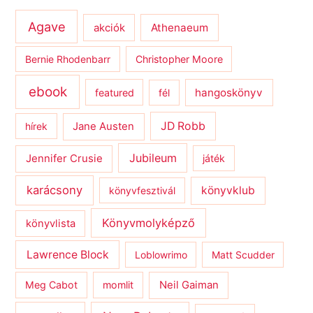
Agave
Athenaeum
akciók
Bernie Rhodenbarr
Christopher Moore
ebook
hangoskönyv
featured
fél
JD Robb
hírek
Jane Austen
Jubileum
Jennifer Crusie
játék
karácsony
könyvklub
könyvfesztivál
Könyvmolyképző
könyvlista
Lawrence Block
Loblowrimo
Matt Scudder
Meg Cabot
momlit
Neil Gaiman