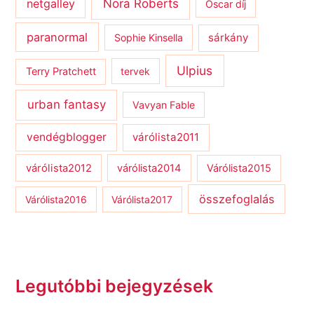
netgalley
Nora Roberts
Oscar díj
paranormal
sárkány
Sophie Kinsella
Ulpius
Terry Pratchett
tervek
urban fantasy
Vavyan Fable
vendégblogger
várólista2011
várólista2012
várólista2014
Várólista2015
összefoglalás
Várólista2016
Várólista2017
Legutóbbi bejegyzések