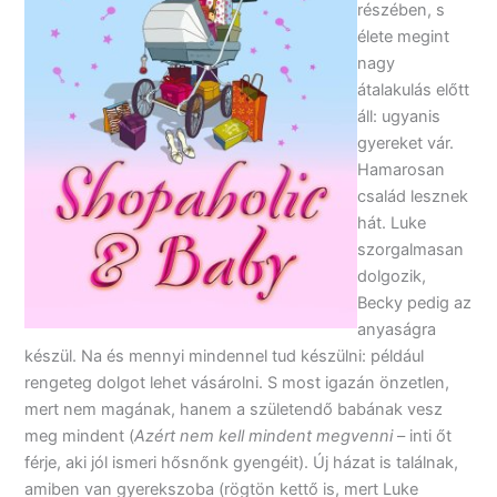
részében, s
élete megint
nagy
átalakulás előtt
áll: ugyanis
gyereket vár.
Hamarosan
család lesznek
hát. Luke
szorgalmasan
dolgozik,
Becky pedig az
anyaságra
készül. Na és mennyi mindennel tud készülni: például
rengeteg dolgot lehet vásárolni. S most igazán önzetlen,
mert nem magának, hanem a születendő babának vesz
meg mindent (
Azért nem kell mindent megvenni
– inti őt
férje, aki jól ismeri hősnőnk gyengéit). Új házat is találnak,
amiben van gyerekszoba (rögtön kettő is, mert Luke