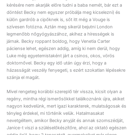
kérésére nem akarják előre tudni a baba nemét, bár ezt a
döntést Becky nem egyszer próbálja meg kicselezni) és
külön gardrób a cipőknek is, sőt itt még a Vouge is
szívesen fotózna. Aztán meg sikerül bejutni London
legmenőbb nőgyógyászához, akihez a hírességek is
járnak. Becky roppant boldog, hogy Venetia Carter
páciense lehet, egészen addig, amíg ki nem derül, hogy
Luke még egyetemistaként járt a csinos, okos, vörös
doktornővel. Becky egy idő után úgy érzi, hogy a
házasságát veszély fenyegeti, s ezért szokatlan lépésekre
szánja el magát.
Mivel rengeteg korábbi szereplő tér vissza, kicsit olyan a
regény, mintha régi ismerősökkel találkoznánk újra, akiket
nagyon kedvelünk, mert igazi karakterek, mulatságosak és
tényleg érdekel, mi történik velük. Hatalmasakat
nevetgéltem, amikor Becky anyját és annak szomszédját,
Janice-t viszi a szüléselőkészítőre, ahol az oktató egészen