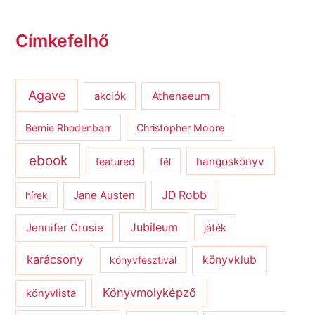
Címkefelhő
Agave
Athenaeum
akciók
Bernie Rhodenbarr
Christopher Moore
ebook
hangoskönyv
featured
fél
JD Robb
hírek
Jane Austen
Jubileum
Jennifer Crusie
játék
karácsony
könyvklub
könyvfesztivál
Könyvmolyképző
könyvlista