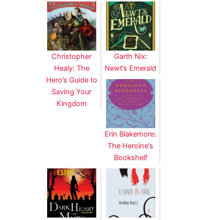
Christopher
Garth Nix:
Healy: The
Newt’s Emerald
Hero’s Guide to
Saving Your
Kingdom
Erin Blakemore:
The Heroine’s
Bookshelf