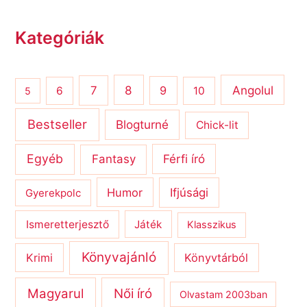
Kategóriák
8
Angolul
7
9
6
10
5
Bestseller
Blogturné
Chick-lit
Egyéb
Férfi író
Fantasy
Humor
Ifjúsági
Gyerekpolc
Ismeretterjesztő
Játék
Klasszikus
Könyvajánló
Krimi
Könyvtárból
Magyarul
Női író
Olvastam 2003ban