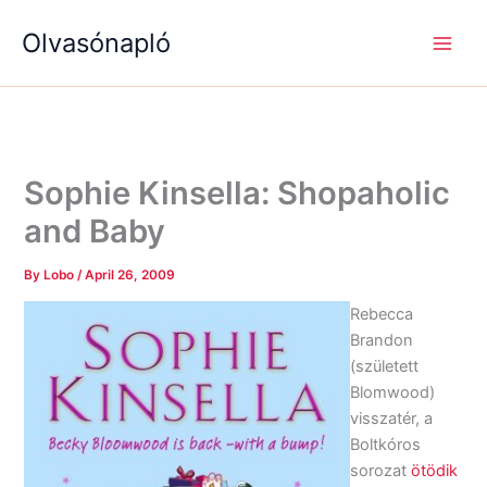
S
R
R
Skip
e
é
é
Olvasónapló
to
a
g
g
content
r
i
i
c
s
s
h
é
é
g
g
e
e
k
k
Sophie Kinsella: Shopaholic
and Baby
By
Lobo
/
April 26, 2009
Rebecca
Brandon
(született
Blomwood)
visszatér, a
Boltkóros
sorozat
ötödik