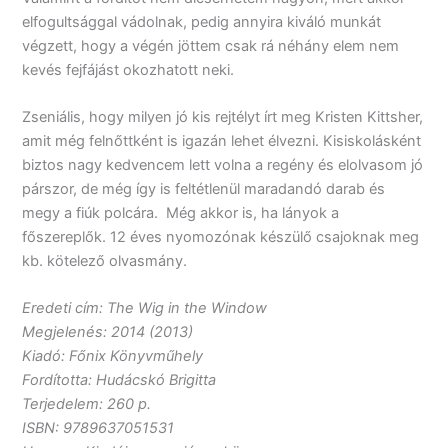
elfogultsággal vádolnak, pedig annyira kiváló munkát
végzett, hogy a végén jöttem csak rá néhány elem nem
kevés fejfájást okozhatott neki.
Zseniális, hogy milyen jó kis rejtélyt írt meg Kristen Kittsher,
amit még felnőttként is igazán lehet élvezni. Kisiskolásként
biztos nagy kedvencem lett volna a regény és elolvasom jó
párszor, de még így is feltétlenül maradandó darab és
megy a fiúk polcára. Még akkor is, ha lányok a
főszereplők. 12 éves nyomozónak készülő csajoknak meg
kb. kötelező olvasmány.
Eredeti cím: The Wig in the Window
Megjelenés: 2014 (2013)
Kiadó: Főnix Könyvműhely
Fordította: Hudácskó Brigitta
Terjedelem: 260 p.
ISBN: 9789637051531