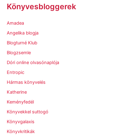
Könyvesbloggerek
Amadea
Angelika blogja
Blogturné Klub
Blogzsemle
Dóri online olvasónaplója
Entropic
Hármas könyvelés
Katherine
Keményfedél
Könyvekkel suttogó
Könyvgalaxis
Könyvkritikák