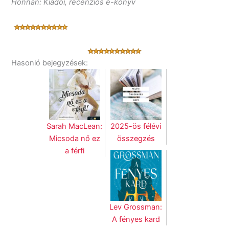
Honnan: Kiadói, recenziós e-könyv
Hasonló bejegyzések:
Sarah MacLean:
2025-ös félévi
Micsoda nő ez
összegzés
a férfi
Lev Grossman:
A fényes kard