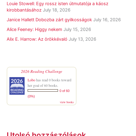
Louie Stowell: Egy ​rossz isten útmutatója a káosz
kirobbantásához
July 18, 2026
Janice Hallett Dobozba zárt gyilkosságok
July 16, 2026
Alice Feeney: Higgy nekem
July 15, 2026
Alix E. Harrow: Az örökkévaló
July 13, 2026
2026 Reading Challenge
Lobo
has read 0 books toward
her goal of 60 books.
0 of 60
(0%)
view books
Utolsó hozzászólások