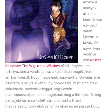
azokra is,
amelyek
újak, de
bennük van
egy örök
darab
ígérete. A
tavalyi év
egyik ilyen
regénye
volt
Kristen
Kittscher: The Wig in the Window
című könyve, amit
felhelyeztem a várólistámra, s különösen megörültem,
amikor kiderült, hogy megjelenik magyarul is. Ugyanis erre
a kötetre is egyre inkább úgy gondoltam, mint amit majd
előolvasok, meózás jelleggel, hogy aztán
továbbpasszoljam unokahúgoknak meg a fiaimnak. S még
a megjelenésre se kellett várnom, mert a Kiadó
megkeresett, hogy elolvasnám-e előre és én persze hogy