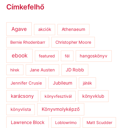
Címkefelhő
Agave
Athenaeum
akciók
Bernie Rhodenbarr
Christopher Moore
ebook
hangoskönyv
featured
fél
JD Robb
hírek
Jane Austen
Jubileum
Jennifer Crusie
játék
karácsony
könyvklub
könyvfesztivál
Könyvmolyképző
könyvlista
Lawrence Block
Loblowrimo
Matt Scudder