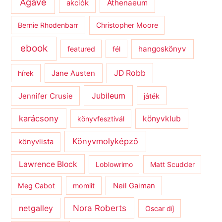
Agave
Athenaeum
akciók
Bernie Rhodenbarr
Christopher Moore
ebook
hangoskönyv
featured
fél
JD Robb
hírek
Jane Austen
Jubileum
Jennifer Crusie
játék
karácsony
könyvklub
könyvfesztivál
Könyvmolyképző
könyvlista
Lawrence Block
Loblowrimo
Matt Scudder
Meg Cabot
momlit
Neil Gaiman
netgalley
Nora Roberts
Oscar díj