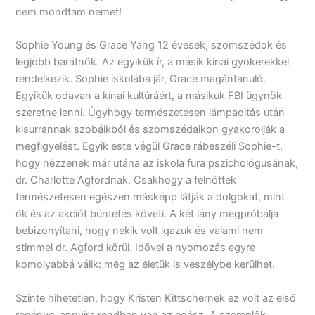
nem mondtam nemet!
Sophie Young és Grace Yang 12 évesek, szomszédok és
legjobb barátnők. Az egyikük ír, a másik kínai gyökerekkel
rendelkezik. Sophie iskolába jár, Grace magántanuló.
Egyikük odavan a kínai kultúráért, a másikuk FBI ügynök
szeretne lenni. Úgyhogy természetesen lámpaoltás után
kisurrannak szobáikból és szomszédaikon gyakorolják a
megfigyelést. Egyik este végül Grace rábeszéli Sophie-t,
hogy nézzenek már utána az iskola fura pszichológusának,
dr. Charlotte Agfordnak. Csakhogy a felnőttek
természetesen egészen másképp látják a dolgokat, mint
ők és az akciót büntetés követi. A két lány megpróbálja
bebizonyítani, hogy nekik volt igazuk és valami nem
stimmel dr. Agford körül. Idővel a nyomozás egyre
komolyabbá válik: még az életük is veszélybe kerülhet.
Szinte hihetetlen, hogy Kristen Kittschernek ez volt az első
regénye, annyira rendben van az egész. A szereplők