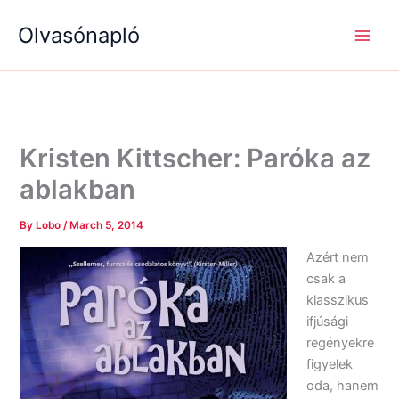
S
R
R
Skip
e
é
é
Olvasónapló
to
a
g
g
content
r
i
i
c
s
s
h
é
é
g
g
e
e
k
k
Kristen Kittscher: Paróka az
ablakban
By
Lobo
/
March 5, 2014
Azért nem
csak a
klasszikus
ifjúsági
regényekre
figyelek
oda, hanem