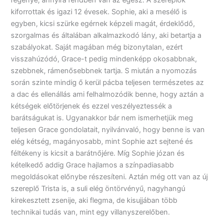
kiforrottak és igazi 12 évesek. Sophie, aki a mesélő is
egyben, kicsi szürke egérnek képzeli magát, érdeklődő,
szorgalmas és általában alkalmazkodó lány, aki betartja a
szabályokat. Saját magában még bizonytalan, ezért
visszahúzódó, Grace-t pedig mindenképp okosabbnak,
szebbnek, rámenősebbnek tartja. S miután a nyomozás
során szinte mindig ő kerül pácba teljesen természetes az
a dac és ellenállás ami felhalmozódik benne, hogy aztán a
kétségek előtörjenek és ezzel veszélyeztessék a
barátságukat is. Ugyanakkor bár nem ismerhetjük meg
teljesen Grace gondolatait, nyilvánvaló, hogy benne is van
elég kétség, magányosabb, mint Sophie azt sejtené és
féltékeny is kicsit a barátnőjére. Míg Sophie józan és
kételkedő addig Grace hajlamos a színpadiasabb
megoldásokat előnybe részesíteni. Aztán még ott van az új
szereplő Trista is, a suli elég öntörvényű, nagyhangú
kirekesztett zsenije, aki flegma, de kisujjában több
technikai tudás van, mint egy villanyszerelőben.