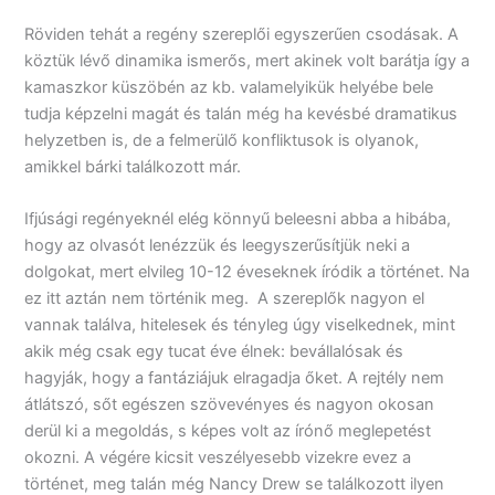
Röviden tehát a regény szereplői egyszerűen csodásak. A
köztük lévő dinamika ismerős, mert akinek volt barátja így a
kamaszkor küszöbén az kb. valamelyikük helyébe bele
tudja képzelni magát és talán még ha kevésbé dramatikus
helyzetben is, de a felmerülő konfliktusok is olyanok,
amikkel bárki találkozott már.
Ifjúsági regényeknél elég könnyű beleesni abba a hibába,
hogy az olvasót lenézzük és leegyszerűsítjük neki a
dolgokat, mert elvileg 10-12 éveseknek íródik a történet. Na
ez itt aztán nem történik meg. A szereplők nagyon el
vannak találva, hitelesek és tényleg úgy viselkednek, mint
akik még csak egy tucat éve élnek: bevállalósak és
hagyják, hogy a fantáziájuk elragadja őket. A rejtély nem
átlátszó, sőt egészen szövevényes és nagyon okosan
derül ki a megoldás, s képes volt az írónő meglepetést
okozni. A végére kicsit veszélyesebb vizekre evez a
történet, meg talán még Nancy Drew se találkozott ilyen