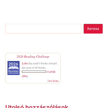
Keress
2026 Reading Challenge
Lobo
has read 0 books toward
her goal of 60 books.
0 of 60
(0%)
view books
Utolsó hozzászólások