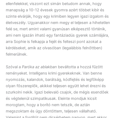
ellenfelekkel, viszont ezt simán betudom annak, hogy
manapság a 10-12 évesek gyomra azért többet kibír és
szinte elvárják, hogy egy krimiben legyen igazi izgalom és
életveszély. Ugyanakkor nem megy el teljesen a hihetetlen
felé se, mert amint valami gyanúsan elképesztő történik,
ami nem igazán írható egy fantáziadús gyerek számlájára,
arra Sophie is felkapja a fejét és felteszi pont azokat a
kérdéseket, amik az olvasóban (legalábbis felnőttben)
felmerülnek.
Szóval a
Paróka az ablakban
beváltotta a hozzá fűzött
reményeket. Intelligens krimi gyerekeknek. Van benne
nyomozás, kalandok, barátság, kódfejtés és legfőképp
olyan főszereplők, akikkel teljesen együtt lehet érezni és
szurkolni nekik. Igazi belevaló csajok, de mégis esendőek
és végtelenül szimpatikusak. Eleinte mondjuk kicsit
morogtam, hogy a borító nem tetszik, de aztán
megszoktam és úgy döntöttem, teljesen vállalható.
Valamint a fordítót nem dicsérhetem nagyon, mert akkor