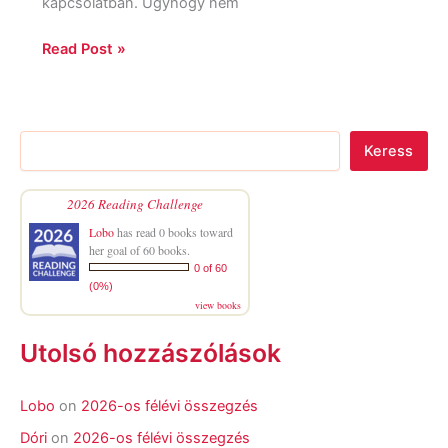
kapcsolatban. Úgyhogy nem
Read Post »
Keress
2026 Reading Challenge
Lobo
has read 0 books toward
her goal of 60 books.
0 of 60
(0%)
view books
Utolsó hozzászólások
Lobo
on
2026-os félévi összegzés
Dóri
on
2026-os félévi összegzés