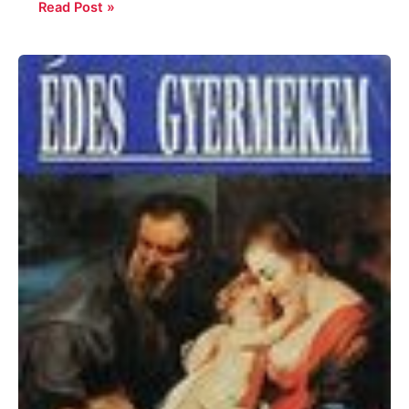
Read Post »
Carrie
Fisher:
Édes
gyermekem