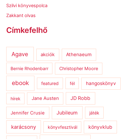
Szilvi könyvespolca
Zakkant olvas
Címkefelhő
Agave
Athenaeum
akciók
Bernie Rhodenbarr
Christopher Moore
ebook
hangoskönyv
featured
fél
JD Robb
hírek
Jane Austen
Jubileum
Jennifer Crusie
játék
karácsony
könyvklub
könyvfesztivál