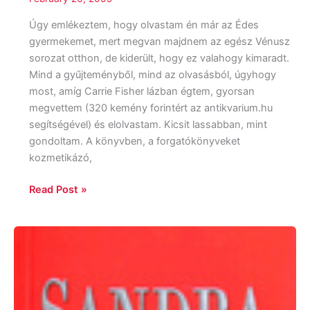
Úgy emlékeztem, hogy olvastam én már az Édes
gyermekemet, mert megvan majdnem az egész Vénusz
sorozat otthon, de kiderült, hogy ez valahogy kimaradt.
Mind a gyűjteményből, mind az olvasásból, úgyhogy
most, amíg Carrie Fisher lázban égtem, gyorsan
megvettem (320 kemény forintért az antikvarium.hu
segítségével) és elolvastam. Kicsit lassabban, mint
gondoltam. A könyvben, a forgatókönyveket
kozmetikázó,
Read Post »
Sandra
Brown:
Üdvözlégy
Sötétség!