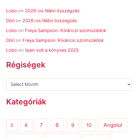
Lobo
on
2026-os félévi összegzés
Dóri
on
2026-os félévi összegzés
Lobo
on
Freya Sampson: Kíváncsi szomszédok
Dóri
on
Freya Sampson: Kíváncsi szomszédok
Lobo
on
Ilyen volt a könyves 2025
Régiségek
Kategóriák
8
Angolul
7
9
6
10
5