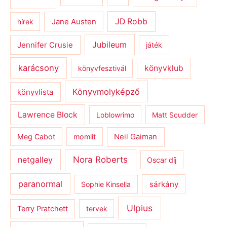
JD Robb
hírek
Jane Austen
Jubileum
Jennifer Crusie
játék
karácsony
könyvklub
könyvfesztivál
Könyvmolyképző
könyvlista
Lawrence Block
Loblowrimo
Matt Scudder
Meg Cabot
momlit
Neil Gaiman
netgalley
Nora Roberts
Oscar díj
paranormal
sárkány
Sophie Kinsella
Ulpius
Terry Pratchett
tervek