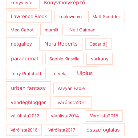
Könyvmolyképző
könyvlista
Lawrence Block
Loblowrimo
Matt Scudder
Meg Cabot
momlit
Neil Gaiman
netgalley
Nora Roberts
Oscar díj
paranormal
sárkány
Sophie Kinsella
Ulpius
Terry Pratchett
tervek
urban fantasy
Vavyan Fable
vendégblogger
várólista2011
várólista2012
várólista2014
Várólista2015
összefoglalás
Várólista2016
Várólista2017