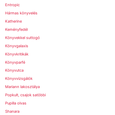
Entropic
Hármas könyvelés
Katherine
Keményfedél
Könyvekkel suttogó
Könyvgalaxis
Könyvkritikák
Könyvparfé
Könyvutca
Könyvvizsgálók
Mariann lakosztálya
Popkult, csajok satöbbi
Pupilla olvas
Shanara