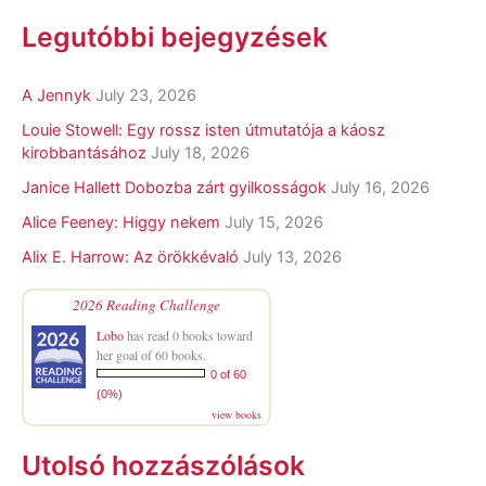
Legutóbbi bejegyzések
A Jennyk
July 23, 2026
Louie Stowell: Egy ​rossz isten útmutatója a káosz
kirobbantásához
July 18, 2026
Janice Hallett Dobozba zárt gyilkosságok
July 16, 2026
Alice Feeney: Higgy nekem
July 15, 2026
Alix E. Harrow: Az örökkévaló
July 13, 2026
2026 Reading Challenge
Lobo
has read 0 books toward
her goal of 60 books.
0 of 60
(0%)
view books
Utolsó hozzászólások