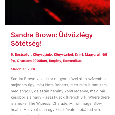
Sandra Brown: Üdvözlégy
Sötétség!
,
,
,
,
,
,
6
Bestseller
Könyvajánló
Könyvtárból
Krimi
Magyarul
Női
,
,
,
író
Olvastam 2008ban
Regény
Romantikus
March 17, 2008
Sandra Brown valamikor nagyon közel állt a szívemhez,
majdnem úgy, mint Nora Roberts, mert rajta is tanultam
meg angolul, de aztán néhány korai regénye, majd pár
későbbi is a nagy klasszikusok (French Silk, Where there
is smoke, The Witness, Charade, Mirror Image, Slow
heat in Heaven) után egy kicsit óvatosabbá tett vele