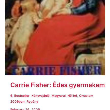
Carrie Fisher: Édes gyermekem
,
,
,
,
,
6
Bestseller
Könyvajánló
Magyarul
Női író
Olvastam
,
2009ben
Regény
February 26, 2009