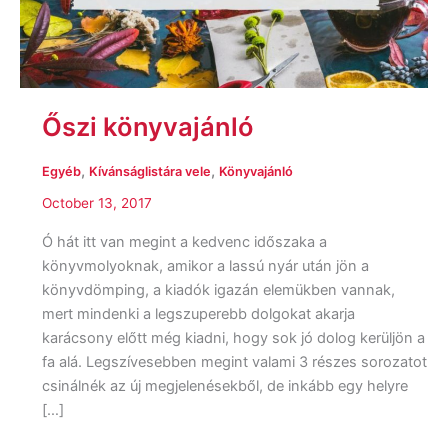
Őszi könyvajánló
,
,
Egyéb
Kívánságlistára vele
Könyvajánló
October 13, 2017
Ó hát itt van megint a kedvenc időszaka a
könyvmolyoknak, amikor a lassú nyár után jön a
könyvdömping, a kiadók igazán elemükben vannak,
mert mindenki a legszuperebb dolgokat akarja
karácsony előtt még kiadni, hogy sok jó dolog kerüljön a
fa alá. Legszívesebben megint valami 3 részes sorozatot
csinálnék az új megjelenésekből, de inkább egy helyre
[…]