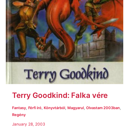
Terry Goodkind: Falka vére
,
,
,
,
,
Fantasy
Férfi író
Könyvtárból
Magyarul
Olvastam 2003ban
Regény
January 28, 2003