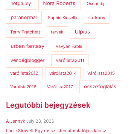
netgalley
Nora Roberts
Oscar díj
paranormal
sárkány
Sophie Kinsella
Ulpius
Terry Pratchett
tervek
urban fantasy
Vavyan Fable
vendégblogger
várólista2011
várólista2012
várólista2014
Várólista2015
összefoglalás
Várólista2016
Várólista2017
Legutóbbi bejegyzések
A Jennyk
July 23, 2026
Louie Stowell: Egy ​rossz isten útmutatója a káosz