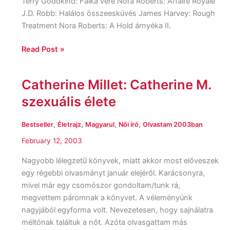
Terry Goddkind: Falka vére Nora Roberts: Affaire Royale
J.D. Robb: Halálos összeesküvés James Harvey: Rough
Treatment Nora Roberts: A Hold árnyéka II.
Read Post »
Catherine Millet: Catherine M.
Catherine
Millet:
szexuális élete
Catherine
M.
,
,
,
,
Bestseller
Életrajz
Magyarul
Női író
Olvastam 2003ban
szexuális
February 12, 2003
élete
Nagyobb lélegzetű könyvek, miatt akkor most előveszek
egy régebbi olvasmányt január elejéről. Karácsonyra,
mivel már egy csomószor gondoltam/tunk rá,
megvettem páromnak a könyvet. A véleményünk
nagyjából egyforma volt. Nevezetesen, hogy sajnálatra
méltónak találtuk a nőt. Azóta olvasgattam más