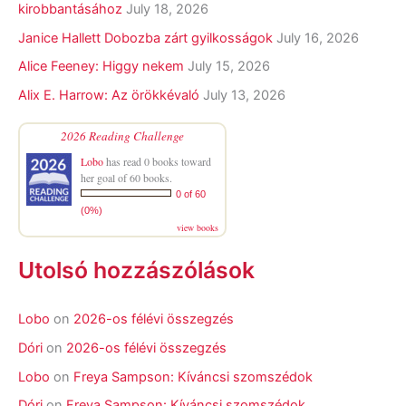
kirobbantásához
July 18, 2026
Janice Hallett Dobozba zárt gyilkosságok
July 16, 2026
Alice Feeney: Higgy nekem
July 15, 2026
Alix E. Harrow: Az örökkévaló
July 13, 2026
2026 Reading Challenge
Lobo
has read 0 books toward
her goal of 60 books.
0 of 60
(0%)
view books
Utolsó hozzászólások
Lobo
on
2026-os félévi összegzés
Dóri
on
2026-os félévi összegzés
Lobo
on
Freya Sampson: Kíváncsi szomszédok
Dóri
on
Freya Sampson: Kíváncsi szomszédok