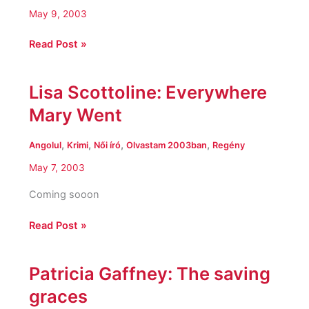
Hűség
May 9, 2003
Read Post »
Lisa Scottoline: Everywhere
Lisa
Scottoline:
Mary Went
Everywhere
Mary
,
,
,
,
Angolul
Krimi
Női író
Olvastam 2003ban
Regény
Went
May 7, 2003
Coming sooon
Read Post »
Patricia Gaffney: The saving
Patricia
Gaffney:
graces
The