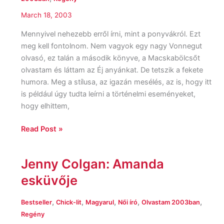
March 18, 2003
Mennyivel nehezebb erről írni, mint a ponyvákról. Ezt
meg kell fontolnom. Nem vagyok egy nagy Vonnegut
olvasó, ez talán a második könyve, a Macskabölcsőt
olvastam és láttam az Éj anyánkat. De tetszik a fekete
humora. Meg a stílusa, az igazán mesélés, az is, hogy itt
is például úgy tudta leírni a történelmi eseményeket,
hogy elhittem,
Read Post »
Jenny Colgan: Amanda
Jenny
Colgan:
esküvője
Amanda
esküvője
,
,
,
,
,
Bestseller
Chick-lit
Magyarul
Női író
Olvastam 2003ban
Regény