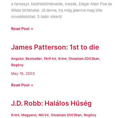
a fantasyt. kísértettörténetek, mesék, Edgar Allan Poe és
Wilde történetei. Jó lenne, ha még jelenne meg tőle
novelláskötet. S talán sikerül
Read Post »
James Patterson: 1st to die
James
Patterson:
1st
,
,
,
,
,
Angolul
Bestseller
Férfi író
Krimi
Olvastam 2003ban
to
Regény
die
May 19, 2003
Read Post »
J.D. Robb: Halálos Hűség
J.D.
Robb:
Halálos
,
,
,
,
Krimi
Magyarul
Női író
Olvastam 2003ban
Regény