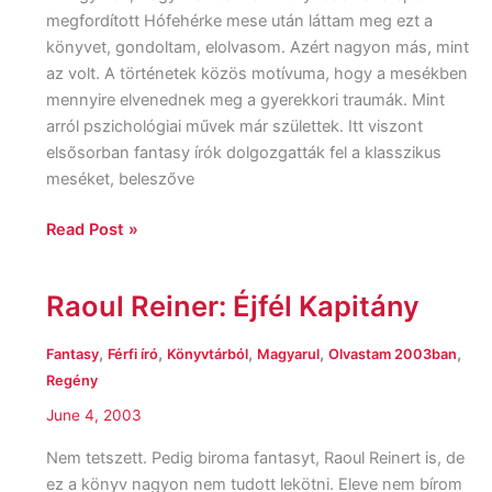
for
megfordított Hófehérke mese után láttam meg ezt a
Childhood’s
könyvet, gondoltam, elolvasom. Azért nagyon más, mint
Survivors
az volt. A történetek közös motívuma, hogy a mesékben
mennyire elvenednek meg a gyerekkori traumák. Mint
arról pszichológiai művek már születtek. Itt viszont
elsősorban fantasy írók dolgozgatták fel a klasszikus
meséket, beleszőve
Read Post »
Raoul Reiner: Éjfél Kapitány
Raoul
Reiner:
Éjfél
,
,
,
,
,
Fantasy
Férfi író
Könyvtárból
Magyarul
Olvastam 2003ban
Kapitány
Regény
June 4, 2003
Nem tetszett. Pedig biroma fantasyt, Raoul Reinert is, de
ez a könyv nagyon nem tudott lekötni. Eleve nem bírom