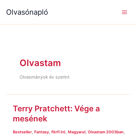
S
R
R
Skip
e
é
é
Olvasónapló
to
a
g
g
content
r
i
i
c
s
s
h
é
é
g
g
e
e
k
k
Olvastam
Olvasmányok év szerint
Terry Pratchett: Vége a
Terry
Pratchett:
mesének
Vége
a
,
,
,
,
,
Bestseller
Fantasy
Férfi író
Magyarul
Olvastam 2003ban
mesének