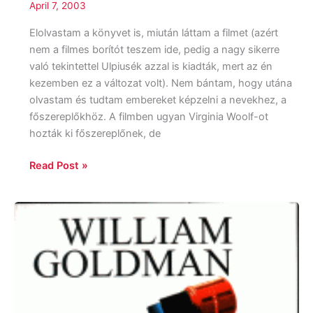
April 7, 2003
Elolvastam a könyvet is, miután láttam a filmet (azért
nem a filmes borítót teszem ide, pedig a nagy sikerre
való tekintettel Ulpiusék azzal is kiadták, mert az én
kezemben ez a változat volt). Nem bántam, hogy utána
olvastam és tudtam embereket képzelni a nevekhez, a
főszereplőkhöz. A filmben ugyan Virginia Woolf-ot
hozták ki főszereplőnek, de
Read Post »
William
Goldman:
Mit
is
hazudtam?