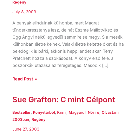
Regény
July 8, 2003
A banyák elindulnak külhonba, mert Magrat
tündérkeresztanya lesz, de hát Eszme Mállotviksz és
Ogg Ángyi nélkül egyedül semmire se megy. S a mesék
külhonban életre kelnek. Valaki életre keltette őket és ha
beledöglik is bárki, akkor is heppi endet akar. Terry
Pratchett hozza a szokásosat. A könyv első fele, a
boszorkák utazása az feregeteges. Második […]
Read Post »
Sue Grafton: C mint Célpont
Sue
Grafton:
C
,
,
,
,
,
Bestseller
Könyvtárból
Krimi
Magyarul
Női író
Olvastam
mint
,
2003ban
Regény
Célpont
June 27, 2003