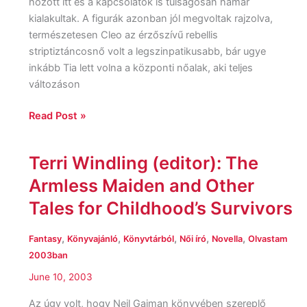
hozott itt és a kapcsolatok is túlságosan hamar
kialakultak. A figurák azonban jól megvoltak rajzolva,
természetesen Cleo az érzőszívű rebellis
striptiztáncosnő volt a legszinpatikusabb, bár ugye
inkább Tia lett volna a központi nőalak, aki teljes
változáson
Read Post »
Terri Windling (editor): The
Terri
Windling
Armless Maiden and Other
(editor):
Tales for Childhood’s Survivors
The
Armless
,
,
,
,
,
Fantasy
Könyvajánló
Könyvtárból
Női író
Novella
Olvastam
Maiden
2003ban
and
Other
June 10, 2003
Tales
Az úgy volt, hogy Neil Gaiman könyvében szereplő