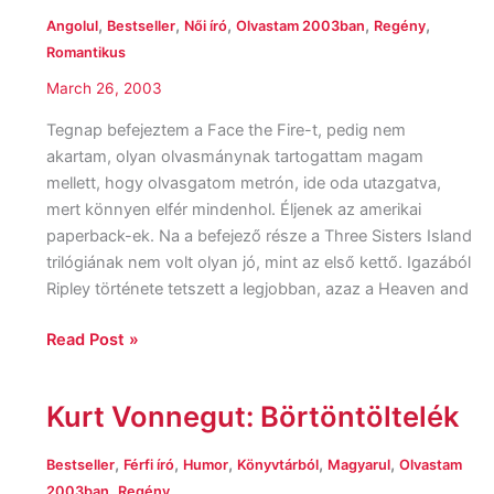
Face
,
,
,
,
,
Angolul
Bestseller
Női író
Olvastam 2003ban
Regény
the
Romantikus
Fire
March 26, 2003
Tegnap befejeztem a Face the Fire-t, pedig nem
akartam, olyan olvasmánynak tartogattam magam
mellett, hogy olvasgatom metrón, ide oda utazgatva,
mert könnyen elfér mindenhol. Éljenek az amerikai
paperback-ek. Na a befejező része a Three Sisters Island
trilógiának nem volt olyan jó, mint az első kettő. Igazából
Ripley története tetszett a legjobban, azaz a Heaven and
Read Post »
Kurt Vonnegut: Börtöntöltelék
Kurt
Vonnegut:
Börtöntöltelék
,
,
,
,
,
Bestseller
Férfi író
Humor
Könyvtárból
Magyarul
Olvastam
,
2003ban
Regény