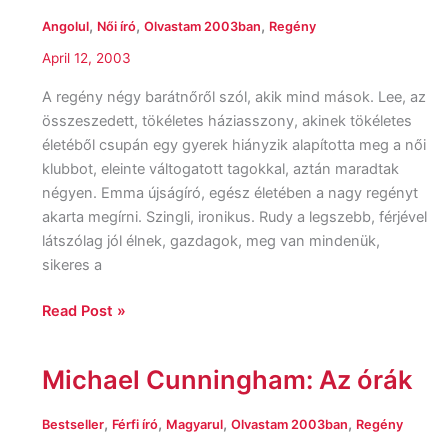
saving
,
,
,
Angolul
Női író
Olvastam 2003ban
Regény
graces
April 12, 2003
A regény négy barátnőről szól, akik mind mások. Lee, az
összeszedett, tökéletes háziasszony, akinek tökéletes
életéből csupán egy gyerek hiányzik alapította meg a női
klubbot, eleinte váltogatott tagokkal, aztán maradtak
négyen. Emma újságíró, egész életében a nagy regényt
akarta megírni. Szingli, ironikus. Rudy a legszebb, férjével
látszólag jól élnek, gazdagok, meg van mindenük,
sikeres a
Read Post »
Michael Cunningham: Az órák
Michael
Cunningham:
Az
,
,
,
,
Bestseller
Férfi író
Magyarul
Olvastam 2003ban
Regény
órák