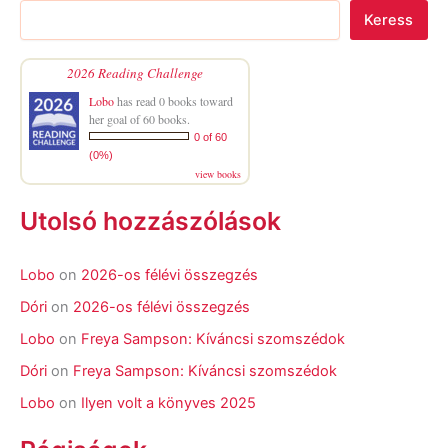
Keress
2026 Reading Challenge
Lobo
has read 0 books toward
her goal of 60 books.
0 of 60
(0%)
view books
Utolsó hozzászólások
Lobo
on
2026-os félévi összegzés
Dóri
on
2026-os félévi összegzés
Lobo
on
Freya Sampson: Kíváncsi szomszédok
Dóri
on
Freya Sampson: Kíváncsi szomszédok
Lobo
on
Ilyen volt a könyves 2025