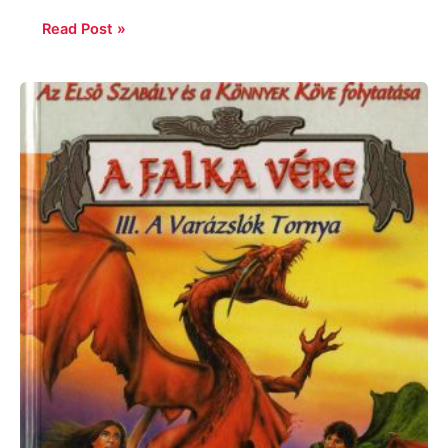
Read Post »
Terry
Goodkind:
Falka
vére