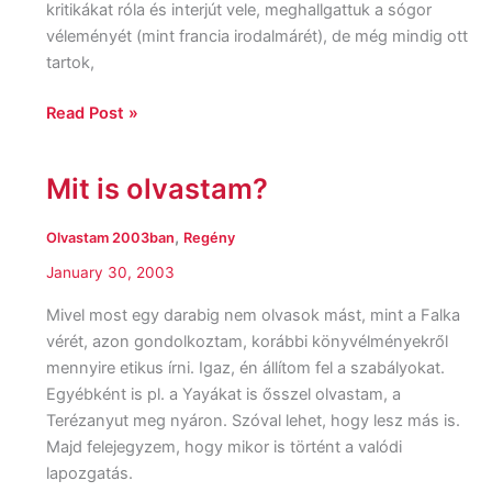
kritikákat róla és interjút vele, meghallgattuk a sógor
véleményét (mint francia irodalmárét), de még mindig ott
tartok,
Read Post »
Mit is olvastam?
Mit
is
olvastam?
,
Olvastam 2003ban
Regény
January 30, 2003
Mivel most egy darabig nem olvasok mást, mint a Falka
vérét, azon gondolkoztam, korábbi könyvélményekről
mennyire etikus írni. Igaz, én állítom fel a szabályokat.
Egyébként is pl. a Yayákat is ősszel olvastam, a
Terézanyut meg nyáron. Szóval lehet, hogy lesz más is.
Majd felejegyzem, hogy mikor is történt a valódi
lapozgatás.