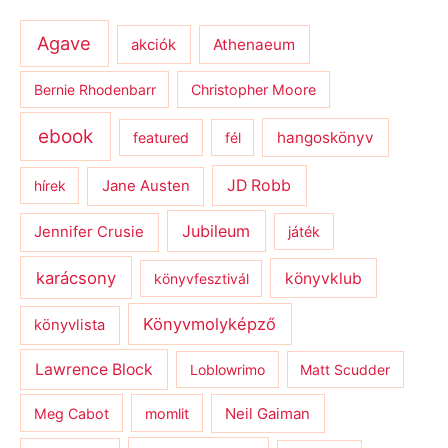
Agave
Athenaeum
akciók
Bernie Rhodenbarr
Christopher Moore
ebook
hangoskönyv
featured
fél
JD Robb
hírek
Jane Austen
Jubileum
Jennifer Crusie
játék
karácsony
könyvklub
könyvfesztivál
Könyvmolyképző
könyvlista
Lawrence Block
Loblowrimo
Matt Scudder
Meg Cabot
momlit
Neil Gaiman