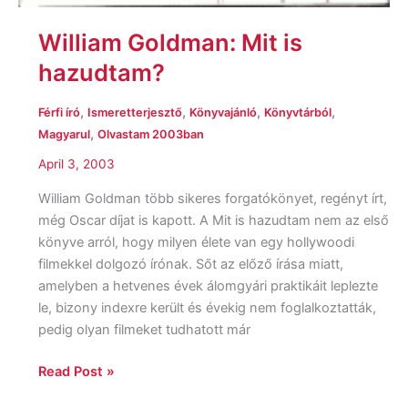
William Goldman: Mit is
hazudtam?
,
,
,
,
Férfi író
Ismeretterjesztő
Könyvajánló
Könyvtárból
,
Magyarul
Olvastam 2003ban
April 3, 2003
William Goldman több sikeres forgatókönyet, regényt írt,
még Oscar díjat is kapott. A Mit is hazudtam nem az első
könyve arról, hogy milyen élete van egy hollywoodi
filmekkel dolgozó írónak. Sőt az előző írása miatt,
amelyben a hetvenes évek álomgyári praktikáit leplezte
le, bizony indexre került és évekig nem foglalkoztatták,
pedig olyan filmeket tudhatott már
Read Post »