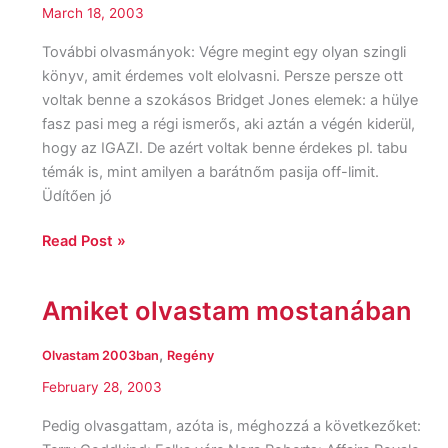
March 18, 2003
További olvasmányok: Végre megint egy olyan szingli
könyv, amit érdemes volt elolvasni. Persze persze ott
voltak benne a szokásos Bridget Jones elemek: a hülye
fasz pasi meg a régi ismerős, aki aztán a végén kiderül,
hogy az IGAZI. De azért voltak benne érdekes pl. tabu
témák is, mint amilyen a barátnőm pasija off-limit.
Üdítően jó
Read Post »
Amiket olvastam mostanában
Amiket
olvastam
mostanában
,
Olvastam 2003ban
Regény
February 28, 2003
Pedig olvasgattam, azóta is, méghozzá a következőket: