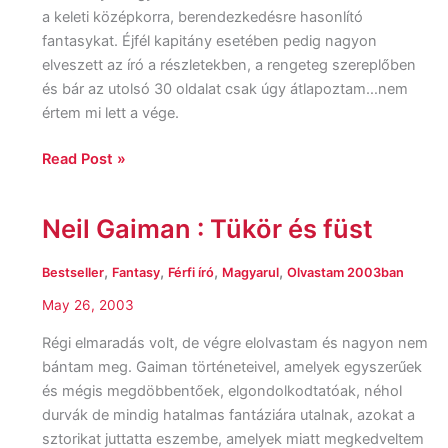
a keleti középkorra, berendezkedésre hasonlító
fantasykat. Éjfél kapitány esetében pedig nagyon
elveszett az író a részletekben, a rengeteg szereplőben
és bár az utolsó 30 oldalat csak úgy átlapoztam…nem
értem mi lett a vége.
Read Post »
Neil Gaiman : Tükör és füst
Neil
Gaiman
:
,
,
,
,
Bestseller
Fantasy
Férfi író
Magyarul
Olvastam 2003ban
Tükör
May 26, 2003
és
füst
Régi elmaradás volt, de végre elolvastam és nagyon nem
bántam meg. Gaiman történeteivel, amelyek egyszerűek
és mégis megdöbbentőek, elgondolkodtatóak, néhol
durvák de mindig hatalmas fantáziára utalnak, azokat a
sztorikat juttatta eszembe, amelyek miatt megkedveltem