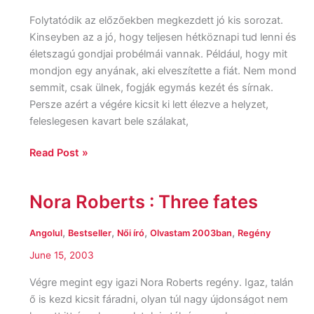
Folytatódik az előzőekben megkezdett jó kis sorozat.
Kinseyben az a jó, hogy teljesen hétköznapi tud lenni és
életszagú gondjai probélmái vannak. Például, hogy mit
mondjon egy anyának, aki elveszítette a fiát. Nem mond
semmit, csak ülnek, fogják egymás kezét és sírnak.
Persze azért a végére kicsit ki lett élezve a helyzet,
feleslegesen kavart bele szálakat,
Read Post »
Nora Roberts : Three fates
Nora
Roberts
:
,
,
,
,
Angolul
Bestseller
Női író
Olvastam 2003ban
Regény
Three
June 15, 2003
fates
Végre megint egy igazi Nora Roberts regény. Igaz, talán
ő is kezd kicsit fáradni, olyan túl nagy újdonságot nem