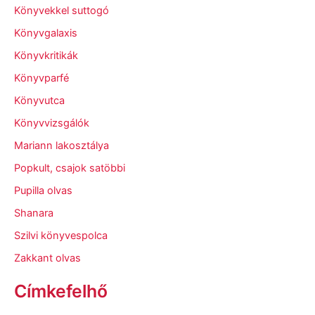
Könyvekkel suttogó
Könyvgalaxis
Könyvkritikák
Könyvparfé
Könyvutca
Könyvvizsgálók
Mariann lakosztálya
Popkult, csajok satöbbi
Pupilla olvas
Shanara
Szilvi könyvespolca
Zakkant olvas
Címkefelhő