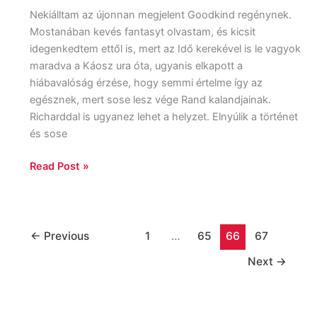
Nekiálltam az újonnan megjelent Goodkind regénynek.
Mostanában kevés fantasyt olvastam, és kicsit
idegenkedtem ettől is, mert az Idő kerekével is le vagyok
maradva a Káosz ura óta, ugyanis elkapott a
hiábavalóság érzése, hogy semmi értelme így az
egésznek, mert sose lesz vége Rand kalandjainak.
Richarddal is ugyanez lehet a helyzet. Elnyúlik a történet
és sose
Read Post »
←
Previous
1
…
65
66
67
Next
→