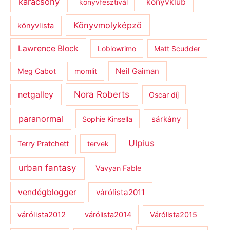
karácsony
könyvklub
könyvfesztivál
Könyvmolyképző
könyvlista
Lawrence Block
Loblowrimo
Matt Scudder
Meg Cabot
momlit
Neil Gaiman
netgalley
Nora Roberts
Oscar díj
paranormal
sárkány
Sophie Kinsella
Ulpius
Terry Pratchett
tervek
urban fantasy
Vavyan Fable
vendégblogger
várólista2011
várólista2012
várólista2014
Várólista2015