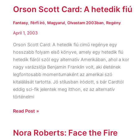
Orson Scott Card: A hetedik fiú
Orson
Scott
Card:
,
,
,
,
Fantasy
Férfi író
Magyarul
Olvastam 2003ban
Regény
A
April 1, 2003
hetedik
fiú
Orson Scott Card: A hetedik fiú cimű regénye egy
hosszabb folyam első könyve, amely egy hetedik fiú
hetedik fiáról szól egy alternatív Amerikában, ahol a kor
nagy varázslója Benjamin Franklin volt, aki életének
legfontosabb momentumaként az amerikai szó
kitalálását tartotta. Jó stílusban íródott, s bár Cardtól
eddig sci-fik jelentek meg itthon, ez az alternatív
történelmi
Read Post »
Nora Roberts: Face the Fire
Nora
Roberts: