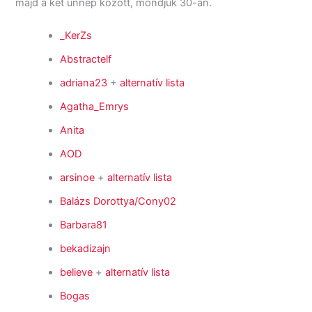
majd a két ünnep között, mondjuk 30-án.
_KerZs
Abstractelf
adriana23
+
alternatív lista
Agatha_Emrys
Anita
AOD
arsinoe
+
alternatív lista
Balázs Dorottya/Cony02
Barbara81
bekadizajn
believe
+
alternatív lista
Bogas