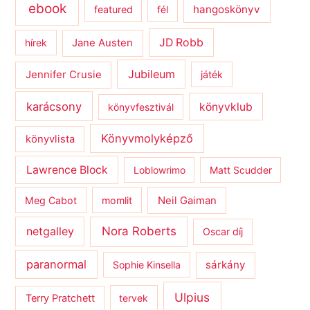
ebook
hangoskönyv
featured
fél
JD Robb
hírek
Jane Austen
Jubileum
Jennifer Crusie
játék
karácsony
könyvklub
könyvfesztivál
Könyvmolyképző
könyvlista
Lawrence Block
Loblowrimo
Matt Scudder
Meg Cabot
momlit
Neil Gaiman
netgalley
Nora Roberts
Oscar díj
paranormal
sárkány
Sophie Kinsella
Ulpius
Terry Pratchett
tervek