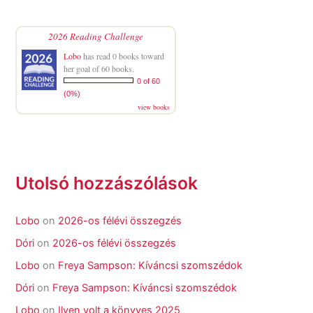
2026 Reading Challenge
Lobo
has read 0 books toward
her goal of 60 books.
0 of 60
(0%)
view books
Utolsó hozzászólások
Lobo
on
2026-os félévi összegzés
Dóri
on
2026-os félévi összegzés
Lobo
on
Freya Sampson: Kíváncsi szomszédok
Dóri
on
Freya Sampson: Kíváncsi szomszédok
Lobo
on
Ilyen volt a könyves 2025