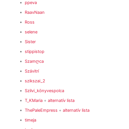
ppeva
RaavNaan
Ross
selene
Sister
stippistop
Szamღca
Szávitrí
szikszai_2
Szilvi_könyvespolca
T_KMaria
+
alternatív lista
ThePaleEmpress
+
alternatív lista
timeja