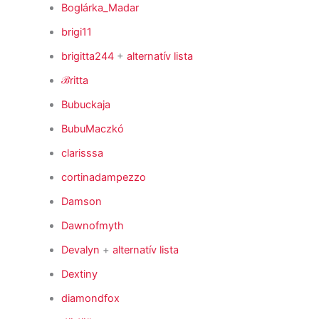
Boglárka_Madar
brigi11
brigitta244
+
alternatív lista
ℬritta
Bubuckaja
BubuMaczkó
clarisssa
cortinadampezzo
Damson
Dawnofmyth
Devalyn
+
alternatív lista
Dextiny
diamondfox