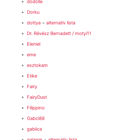
dödölle
Dorku
dottya
+
alternatív lista
Dr. Révész Bernadett / motyi11
Eleniel
eme
esztokam
Etike
Fairy
FairyDust
Filippino
Gabci88
gabiica
galanm
+
alternatív lista