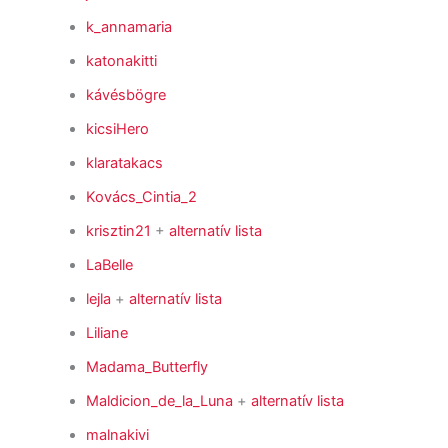
k_annamaria
katonakitti
kávésbögre
kicsiHero
klaratakacs
Kovács_Cintia_2
krisztin21
+
alternatív lista
LaBelle
lejla
+
alternatív lista
Liliane
Madama_Butterfly
Maldicion_de_la_Luna
+
alternatív lista
malnakivi