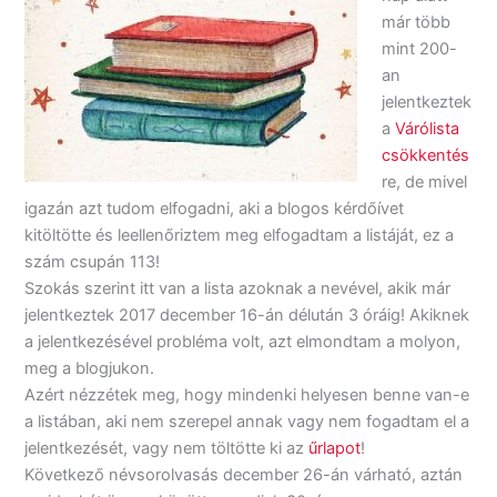
már több
mint 200-
an
jelentkeztek
a
Várólista
csökkentés
re, de mivel
igazán azt tudom elfogadni, aki a blogos kérdőívet
kitöltötte és leellenőriztem meg elfogadtam a listáját, ez a
szám csupán 113!
Szokás szerint itt van a lista azoknak a nevével, akik már
jelentkeztek 2017 december 16-án délután 3 óráig! Akiknek
a jelentkezésével probléma volt, azt elmondtam a molyon,
meg a blogjukon.
Azért nézzétek meg, hogy mindenki helyesen benne van-e
a listában, aki nem szerepel annak vagy nem fogadtam el a
jelentkezését, vagy nem töltötte ki az
űrlapot
!
Következő névsorolvasás december 26-án várható, aztán