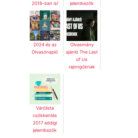
2018-ban is!
jelentkezők
2024 és az
Olvasmány
Olvasónapló
ajánló The Last
of Us
rajongóknak
Várólista
csökkentés
2017 eddigi
jelentkezők