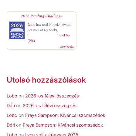
2026 Reading Challenge
Lobo
has read 0 books toward
her goal of 60 books.
0 of 60
(0%)
view books
Utolsó hozzászólások
Lobo
on
2026-os félévi összegzés
Dóri
on
2026-os félévi összegzés
Lobo
on
Freya Sampson: Kíváncsi szomszédok
Dóri
on
Freya Sampson: Kíváncsi szomszédok
Lobo
on
Ilyen volt a könyves 2025