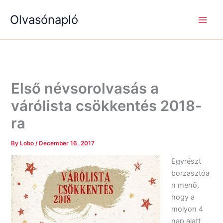
S
R
R
Skip
e
é
é
Olvasónapló
to
a
g
g
content
r
i
i
c
s
s
h
é
é
g
g
e
e
k
k
Első névsorolvasás a
várólista csökkentés 2018-
ra
By
Lobo
/
December 16, 2017
Egyrészt
borzasztóa
n menő,
hogy a
molyon 4
nap alatt