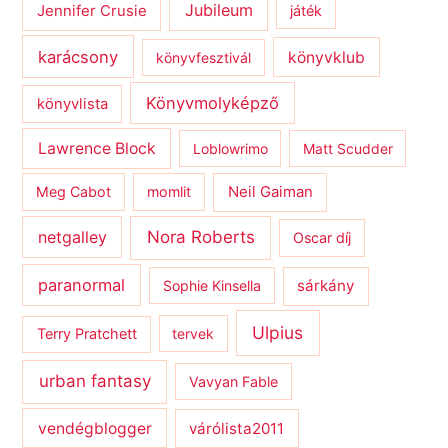
Jubileum
Jennifer Crusie
játék
karácsony
könyvklub
könyvfesztivál
Könyvmolyképző
könyvlista
Lawrence Block
Loblowrimo
Matt Scudder
Meg Cabot
momlit
Neil Gaiman
netgalley
Nora Roberts
Oscar díj
paranormal
sárkány
Sophie Kinsella
Ulpius
Terry Pratchett
tervek
urban fantasy
Vavyan Fable
vendégblogger
várólista2011