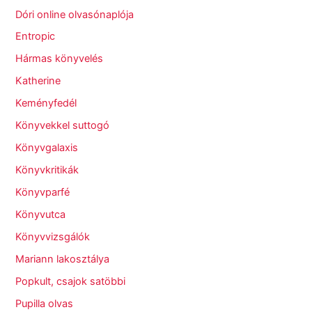
Dóri online olvasónaplója
Entropic
Hármas könyvelés
Katherine
Keményfedél
Könyvekkel suttogó
Könyvgalaxis
Könyvkritikák
Könyvparfé
Könyvutca
Könyvvizsgálók
Mariann lakosztálya
Popkult, csajok satöbbi
Pupilla olvas