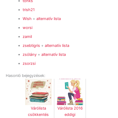
tonks
trish21
Wish
+
alternatív lista
worsi
zamil
zsebtigris
+
alternatív lista
zsólány
+
alternatív lista
zsorzsi
Hasonló bejegyzések:
Várólista
Várólista 2016
csökkentés
eddigi