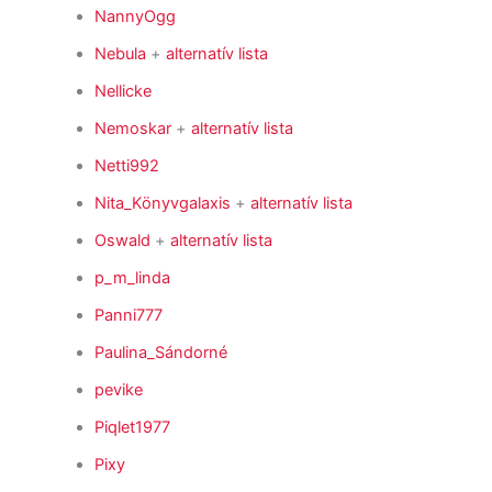
NannyOgg
Nebula
+
alternatív lista
Nellicke
Nemoskar
+
alternatív lista
Netti992
Nita_Könyvgalaxis
+
alternatív lista
Oswald
+
alternatív lista
p_m_linda
Panni777
Paulina_Sándorné
pevike
Piqlet1977
Pixy