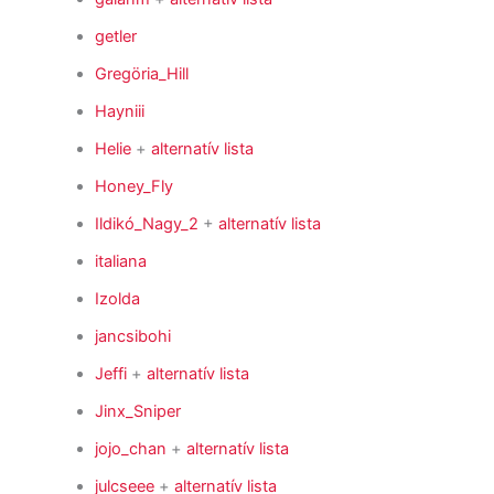
getler
Gregöria_Hill
Hayniii
Helie
+
alternatív lista
Honey_Fly
Ildikó_Nagy_2
+
alternatív lista
italiana
Izolda
jancsibohi
Jeffi
+
alternatív lista
Jinx_Sniper
jojo_chan
+
alternatív lista
julcseee
+
alternatív lista