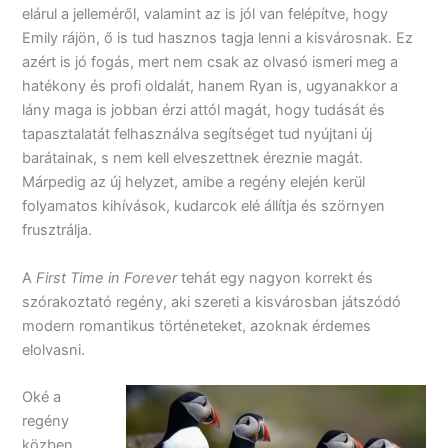
elárul a jelleméről, valamint az is jól van felépítve, hogy
Emily rájön, ő is tud hasznos tagja lenni a kisvárosnak. Ez
azért is jó fogás, mert nem csak az olvasó ismeri meg a
hatékony és profi oldalát, hanem Ryan is, ugyanakkor a
lány maga is jobban érzi attól magát, hogy tudását és
tapasztalatát felhasználva segítséget tud nyújtani új
barátainak, s nem kell elveszettnek éreznie magát.
Márpedig az új helyzet, amibe a regény elején kerül
folyamatos kihívások, kudarcok elé állítja és szörnyen
frusztrálja.
A
First Time in Forever
tehát egy nagyon korrekt és
szórakoztató regény, aki szereti a kisvárosban játszódó
modern romantikus történeteket, azoknak érdemes
elolvasni.
Oké a
regény
közben