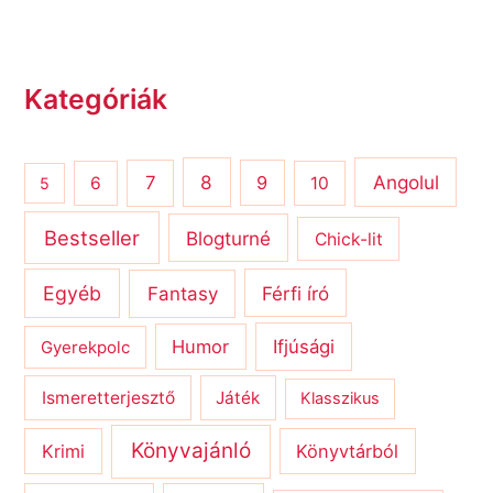
Kategóriák
8
Angolul
7
9
6
10
5
Bestseller
Blogturné
Chick-lit
Egyéb
Férfi író
Fantasy
Humor
Ifjúsági
Gyerekpolc
Ismeretterjesztő
Játék
Klasszikus
Könyvajánló
Krimi
Könyvtárból