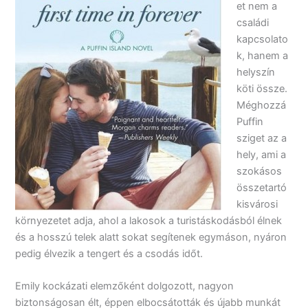
et nem a
családi
kapcsolato
k, hanem a
helyszín
köti össze.
Méghozzá
Puffin
sziget az a
hely, ami a
szokásos
összetartó
kisvárosi
környezetet adja, ahol a lakosok a turistáskodásból élnek
és a hosszú telek alatt sokat segítenek egymáson, nyáron
pedig élvezik a tengert és a csodás időt.
Emily kockázati elemzőként dolgozott, nagyon
biztonságosan élt, éppen elbocsátották és újabb munkát