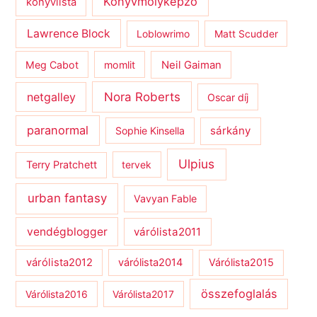
Könyvmolyképző
könyvlista
Lawrence Block
Loblowrimo
Matt Scudder
Meg Cabot
momlit
Neil Gaiman
netgalley
Nora Roberts
Oscar díj
paranormal
sárkány
Sophie Kinsella
Ulpius
Terry Pratchett
tervek
urban fantasy
Vavyan Fable
vendégblogger
várólista2011
várólista2012
várólista2014
Várólista2015
összefoglalás
Várólista2016
Várólista2017