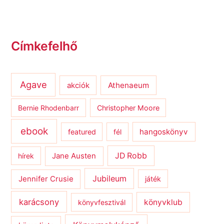
Címkefelhő
Agave
Athenaeum
akciók
Bernie Rhodenbarr
Christopher Moore
ebook
hangoskönyv
featured
fél
JD Robb
hírek
Jane Austen
Jubileum
Jennifer Crusie
játék
karácsony
könyvklub
könyvfesztivál