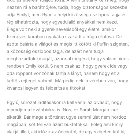
nézzen rá a barátnőjére, tudja, hogy biztonságos kezekbe
adja Emilyt, mert Ryan a helyi közösség oszlopos tagja és
rég elhatározta, hogy egyedülálló anyákkal nem kezd.
Elege volt neki a gyereknevelésből egy életre, amikor
tizenéves korában nyakába szakadt a húga ellátása. De
azóta bejárta a világot és mégis itt kötött ki Puffin szigeten,
a közösség oszlopos tagja, de azért nem tudja
meghazudtolni magát, azonnal megérzi, hogy valami nincs
rendben Emily körül. S nem csak az, hogy gyerek ide vagy
oda roppant vonzónak tartja a lányt, hanem hogy ez a
kettős rejteget valamit. Márpedig neki a vérében van, hogy
kíváncsi legyen és felderítse a titkokat.
Egy új sorozat indításakor rá kell venni az olvasót, hogy
maradjon a továbbiakra is. Nos, ez Sarah Morgan-nek
sikerült. Bár maga a történet ugye semmi újat nem hordoz
magában, sőt teli van azért buktatókkal. Főleg ami Emily
alakját illeti, aki irtózik az óceántól, de egy szigeten köt ki,