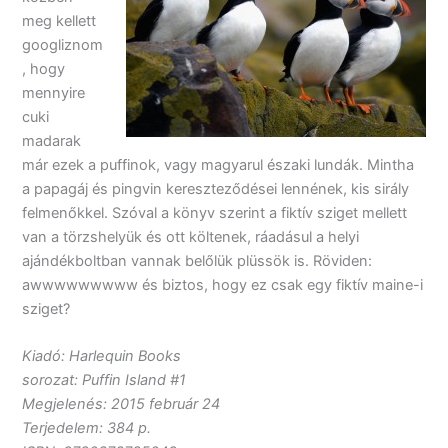
meg kellett
googliznom
, hogy
mennyire
cuki
madarak
már ezek a puffinok, vagy magyarul északi lundák. Mintha
a papagáj és pingvin kereszteződései lennének, kis sirály
felmenőkkel. Szóval a könyv szerint a fiktív sziget mellett
van a törzshelyük és ott költenek, ráadásul a helyi
ajándékboltban vannak belőlük plüssök is. Röviden:
awwwwwwwww és biztos, hogy ez csak egy fiktív maine-i
sziget?
Kiadó: Harlequin Books
sorozat: Puffin Island #1
Megjelenés: 2015 február 24
Terjedelem: 384 p.