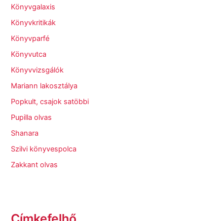
Könyvgalaxis
Könyvkritikák
Könyvparfé
Könyvutca
Könyvvizsgálók
Mariann lakosztálya
Popkult, csajok satöbbi
Pupilla olvas
Shanara
Szilvi könyvespolca
Zakkant olvas
Címkefelhő