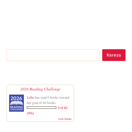
Keress
2026 Reading Challenge
Lobo
has read 0 books toward
her goal of 60 books.
0 of 60
(0%)
view books