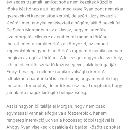
évtizedes traumáit, amiket soha nem kezeltek küzdi le
röpke két hónap alatt, aztán meg ugye Ryan pont nem akar
gyerekekkel kapcsolatba kerülni, de azért Lizzy leveszi a
lábáról, mert annyira emlékezteti a húgára, akit ő nevelt fel.
De Sarah Morganban az a klassz, hogy mindenféle
szemforgatás ellenére az ember ott ragad a történet
mellett, mert a karakterek és a környezet, az emberi
kapcsolatok nagyon hihetőek és roppant dinamikusan van
megírva az egész történet. A kis sziget nagyon klassz hely,
a hihetetlenül összetartó közösségével, akik befogadják
Emily-t és segítenek neki amikor válságba kerül. A
felbukkanó barátnőkről is lehet tudni, hogy merrefelé fog
mutatni a történetük, de érdekes lesz majd megtudni, hogy
jutnak el a maguk kielégítő befejezésééig.
Azt is nagyon jól találja el Morgan, hogy nem csak
egymással vannak elfoglalva a főszereplők, hanem
rengeteg interakciójuk van a közösség többi tagjával is.
Ahogy Ryan viselkedik családja és barátai között az sokat