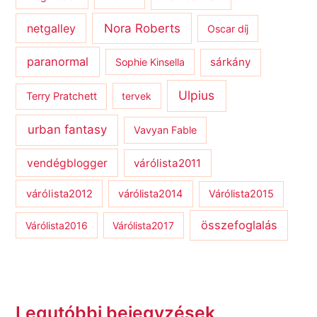
netgalley
Nora Roberts
Oscar díj
paranormal
sárkány
Sophie Kinsella
Ulpius
Terry Pratchett
tervek
urban fantasy
Vavyan Fable
vendégblogger
várólista2011
várólista2012
várólista2014
Várólista2015
összefoglalás
Várólista2016
Várólista2017
Legutóbbi bejegyzések