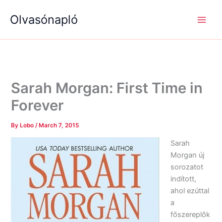
S
R
R
Skip
e
é
é
Olvasónapló
to
a
g
g
content
r
i
i
c
s
s
h
é
é
g
g
e
e
k
k
Sarah Morgan: First Time in
Forever
By
Lobo
/
March 7, 2015
Sarah
Morgan új
sorozatot
indított,
ahol ezúttal
a
főszereplők