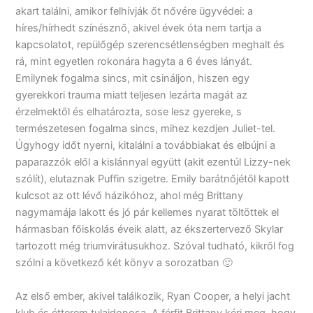
akart találni, amikor felhívják őt nővére ügyvédei: a
híres/hírhedt színésznő, akivel évek óta nem tartja a
kapcsolatot, repülőgép szerencsétlenségben meghalt és
rá, mint egyetlen rokonára hagyta a 6 éves lányát.
Emilynek fogalma sincs, mit csináljon, hiszen egy
gyerekkori trauma miatt teljesen lezárta magát az
érzelmektől és elhatározta, sose lesz gyereke, s
természetesen fogalma sincs, mihez kezdjen Juliet-tel.
Úgyhogy időt nyerni, kitalálni a továbbiakat és elbújni a
paparazzók elől a kislánnyal együtt (akit ezentúl Lizzy-nek
szólít), elutaznak Puffin szigetre. Emily barátnőjétől kapott
kulcsot az ott lévő házikóhoz, ahol még Brittany
nagymamája lakott és jó pár kellemes nyarat töltöttek el
hármasban főiskolás éveik alatt, az ékszertervező Skylar
tartozott még triumvirátusukhoz. Szóval tudható, kikről fog
szólni a következő két könyv a sorozatban 🙂
Az első ember, akivel találkozik, Ryan Cooper, a helyi jacht
klub és étterem tulajdonosa. A férfit Brittany kéri meg, hogy