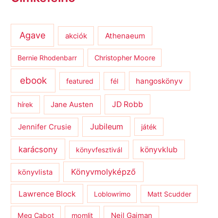
Agave
Athenaeum
akciók
Bernie Rhodenbarr
Christopher Moore
ebook
hangoskönyv
featured
fél
JD Robb
hírek
Jane Austen
Jubileum
Jennifer Crusie
játék
karácsony
könyvklub
könyvfesztivál
Könyvmolyképző
könyvlista
Lawrence Block
Loblowrimo
Matt Scudder
Meg Cabot
momlit
Neil Gaiman