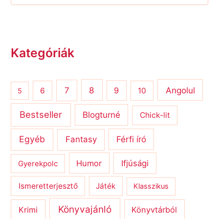
Kategóriák
8
Angolul
7
9
6
10
5
Bestseller
Blogturné
Chick-lit
Egyéb
Férfi író
Fantasy
Humor
Ifjúsági
Gyerekpolc
Ismeretterjesztő
Játék
Klasszikus
Könyvajánló
Krimi
Könyvtárból