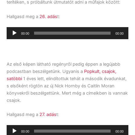
terítéken, s próbáltunk útmutatót adni a műfajok között:
Hallgasd meg a
26. adás
t:
Audio
00:00
00:00
Player
Az első képen látható regényről pedig éppen a legújabb
podcastban beszélgetünk. Ugyanis a
Popkult, csajok,
satöbbi
1 éves lett, elindítottuk tehát a második évadunkat,
s elsőként rögtön az új Nick Hornby és Caitlin Moran
könyvekről beszélgettünk. Mert még a címeikben is vannak
csajok.
Hallgasd meg a
27. adás
t:
Audio
00:00
00:00