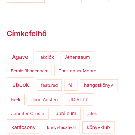
Címkefelhő
Agave
Athenaeum
akciók
Bernie Rhodenbarr
Christopher Moore
ebook
hangoskönyv
featured
fél
JD Robb
hírek
Jane Austen
Jubileum
Jennifer Crusie
játék
karácsony
könyvklub
könyvfesztivál