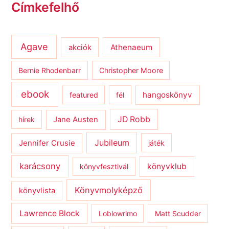
Címkefelhő
Agave
Athenaeum
akciók
Bernie Rhodenbarr
Christopher Moore
ebook
hangoskönyv
featured
fél
JD Robb
hírek
Jane Austen
Jubileum
Jennifer Crusie
játék
karácsony
könyvklub
könyvfesztivál
Könyvmolyképző
könyvlista
Lawrence Block
Loblowrimo
Matt Scudder