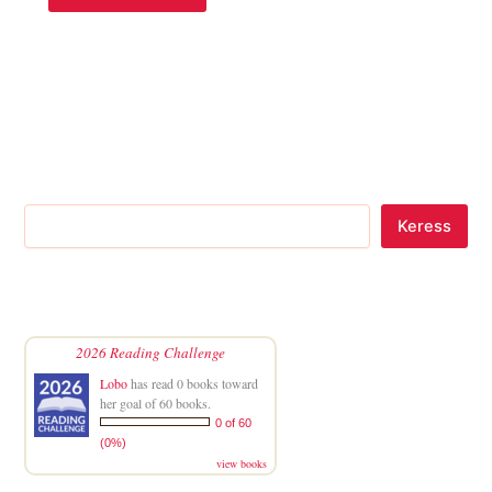
Keress
2026 Reading Challenge
Lobo
has read 0 books toward
her goal of 60 books.
0 of 60
(0%)
view books