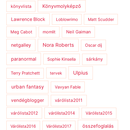
Könyvmolyképző
könyvlista
Lawrence Block
Loblowrimo
Matt Scudder
Meg Cabot
momlit
Neil Gaiman
netgalley
Nora Roberts
Oscar díj
paranormal
sárkány
Sophie Kinsella
Ulpius
Terry Pratchett
tervek
urban fantasy
Vavyan Fable
vendégblogger
várólista2011
várólista2012
várólista2014
Várólista2015
összefoglalás
Várólista2016
Várólista2017