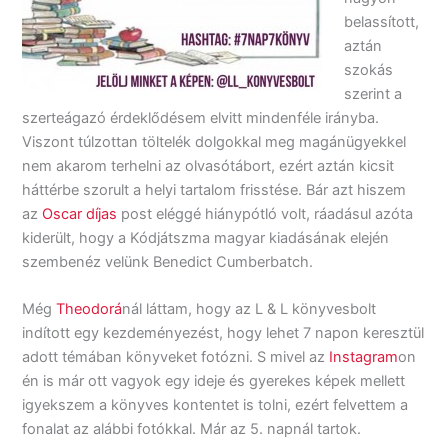
belassított,
aztán
szokás
szerint a
szerteágazó érdeklődésem elvitt mindenféle irányba.
Viszont túlzottan töltelék dolgokkal meg magánügyekkel
nem akarom terhelni az olvasótábort, ezért aztán kicsit
háttérbe szorult a helyi tartalom frisstése. Bár azt hiszem
az
Oscar díjas
post eléggé hiánypótló volt, ráadásul azóta
kiderült, hogy a Kódjátszma magyar kiadásának elején
szembenéz velünk Benedict Cumberbatch.
Még
Theodorá
nál láttam, hogy az L & L könyvesbolt
indított egy kezdeményezést, hogy lehet 7 napon keresztül
adott témában könyveket fotózni. S mivel az
Instagram
on
én is már ott vagyok egy ideje és gyerekes képek mellett
igyekszem a könyves kontentet is tolni, ezért felvettem a
fonalat az alábbi fotókkal. Már az 5. napnál tartok.