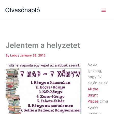
S
R
R
Skip
e
é
é
Olvasónapló
to
a
g
g
content
r
i
i
c
s
s
h
é
é
g
g
e
e
k
k
Jelentem a helyzetet
By
Lobo
/
January 29, 2015
Az az
igazság,
hogy év
elején ez az
All the
Bright
Places
című
könyv
nagyon