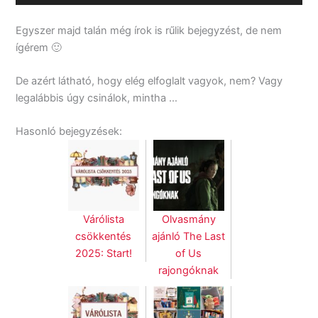
Player
Egyszer majd talán még írok is rűlik bejegyzést, de nem
ígérem 🙂
De azért látható, hogy elég elfoglalt vagyok, nem? Vagy
legalábbis úgy csinálok, mintha …
Hasonló bejegyzések:
Várólista
Olvasmány
csökkentés
ajánló The Last
2025: Start!
of Us
rajongóknak