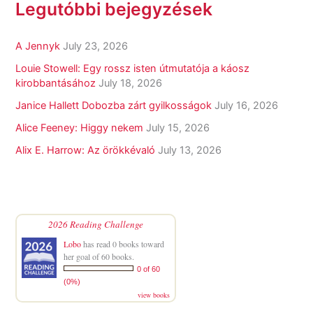
Legutóbbi bejegyzések
A Jennyk
July 23, 2026
Louie Stowell: Egy ​rossz isten útmutatója a káosz
kirobbantásához
July 18, 2026
Janice Hallett Dobozba zárt gyilkosságok
July 16, 2026
Alice Feeney: Higgy nekem
July 15, 2026
Alix E. Harrow: Az örökkévaló
July 13, 2026
2026 Reading Challenge
Lobo
has read 0 books toward
her goal of 60 books.
0 of 60
(0%)
view books