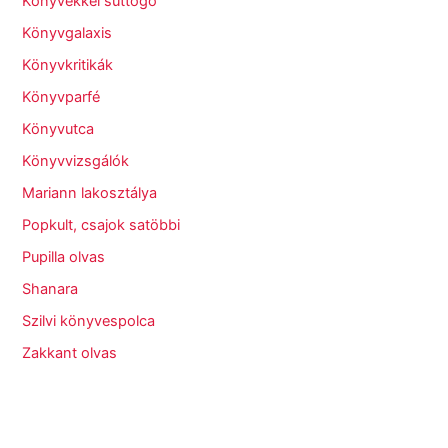
Könyvekkel suttogó
Könyvgalaxis
Könyvkritikák
Könyvparfé
Könyvutca
Könyvvizsgálók
Mariann lakosztálya
Popkult, csajok satöbbi
Pupilla olvas
Shanara
Szilvi könyvespolca
Zakkant olvas