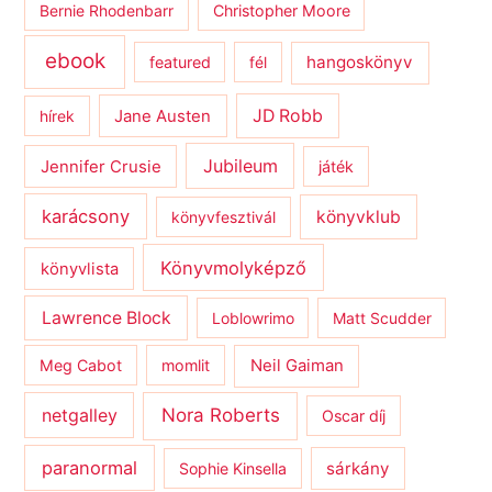
Bernie Rhodenbarr
Christopher Moore
ebook
hangoskönyv
featured
fél
JD Robb
hírek
Jane Austen
Jubileum
Jennifer Crusie
játék
karácsony
könyvklub
könyvfesztivál
Könyvmolyképző
könyvlista
Lawrence Block
Loblowrimo
Matt Scudder
Meg Cabot
momlit
Neil Gaiman
netgalley
Nora Roberts
Oscar díj
paranormal
sárkány
Sophie Kinsella