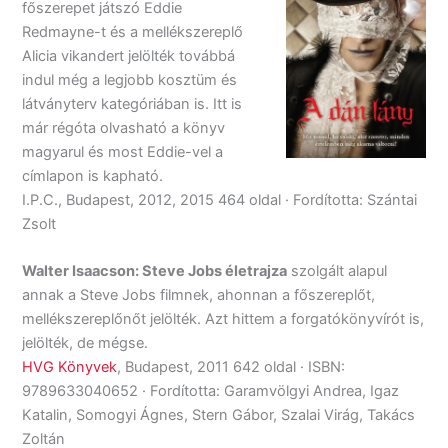
főszerepet játszó Eddie
Redmayne-t és a mellékszereplő
Alicia vikandert jelölték továbbá
indul még a legjobb kosztüm és
látványterv kategóriában is. Itt is
már régóta olvasható a könyv
magyarul és most Eddie-vel a
címlapon is kapható.
I.P.C., Budapest, 2012, 2015 464 oldal · Fordította: Szántai
Zsolt
Walter Isaacson: Steve Jobs életrajza
szolgált alapul
annak a Steve Jobs filmnek, ahonnan a főszereplőt,
mellékszereplőnőt jelölték. Azt hittem a forgatókönyvírót is,
jelölték, de mégse.
HVG Könyvek
, Budapest, 2011 642 oldal · ISBN:
9789633040652 · Fordította: Garamvölgyi Andrea, Igaz
Katalin, Somogyi Ágnes, Stern Gábor, Szalai Virág, Takács
Zoltán