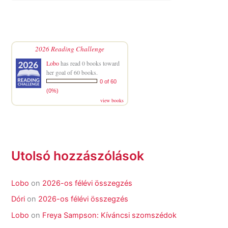
2026 Reading Challenge
Lobo
has read 0 books toward
her goal of 60 books.
0 of 60
(0%)
view books
Utolsó hozzászólások
Lobo
on
2026-os félévi összegzés
Dóri
on
2026-os félévi összegzés
Lobo
on
Freya Sampson: Kíváncsi szomszédok