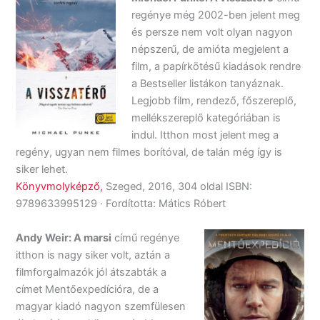
regénye még 2002-ben jelent meg
és persze nem volt olyan nagyon
népszerű, de amióta megjelent a
film, a papírkötésű kiadások rendre
a Bestseller listákon tanyáznak.
Legjobb film, rendező, főszereplő,
mellékszereplő kategóriában is
indul. Itthon most jelent meg a
regény, ugyan nem filmes borítóval, de talán még így is
siker lehet.
Könyvmolyképző,
Szeged, 2016, 304 oldal ISBN:
9789633995129 · Fordította: Mátics Róbert
Andy Weir: A marsi
című regénye
itthon is nagy siker volt, aztán a
filmforgalmazók jól átszabták a
címet Mentőexpedícióra, de a
magyar kiadó nagyon szemfülesen