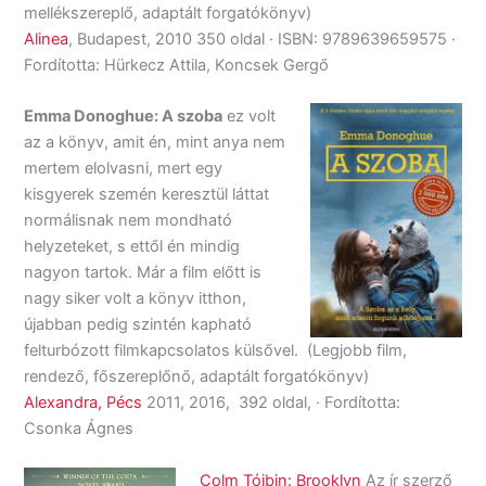
mellékszereplő, adaptált forgatókönyv)
Alinea
, Budapest, 2010 350 oldal · ISBN: 9789639659575 ·
Fordította: Hürkecz Attila, Koncsek Gergő
Emma Donoghue: A szoba
ez volt
az a könyv, amit én, mint anya nem
mertem elolvasni, mert egy
kisgyerek szemén keresztül láttat
normálisnak nem mondható
helyzeteket, s ettől én mindig
nagyon tartok. Már a film előtt is
nagy siker volt a könyv itthon,
újabban pedig szintén kapható
felturbózott filmkapcsolatos külsővel. (Legjobb film,
rendező, főszereplőnő, adaptált forgatókönyv)
Alexandra, Pécs
2011, 2016, 392 oldal, · Fordította:
Csonka Ágnes
Colm Tóibin: Brooklyn
Az ír szerző