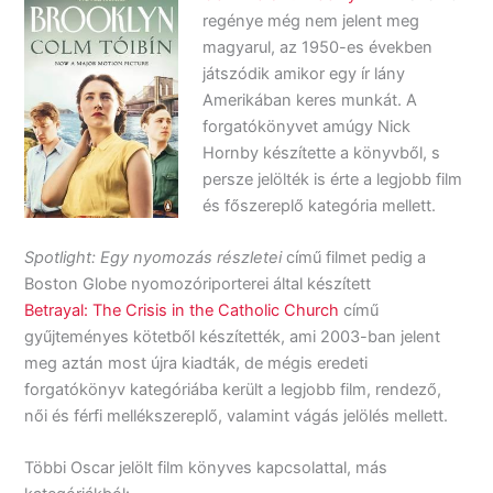
regénye még nem jelent meg
magyarul, az 1950-es években
játszódik amikor egy ír lány
Amerikában keres munkát. A
forgatókönyvet amúgy Nick
Hornby készítette a könyvből, s
persze jelölték is érte a legjobb film
és főszereplő kategória mellett.
Spotlight: Egy nyomozás részletei
című filmet pedig a
Boston Globe nyomozóriporterei által készített
Betrayal: The Crisis in the Catholic Church
című
gyűjteményes kötetből készítették, ami 2003-ban jelent
meg aztán most újra kiadták, de mégis eredeti
forgatókönyv kategóriába került a legjobb film, rendező,
női és férfi mellékszereplő, valamint vágás jelölés mellett.
Többi Oscar jelölt film könyves kapcsolattal, más