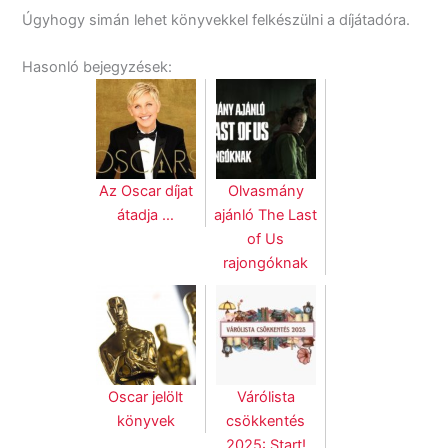
Úgyhogy simán lehet könyvekkel felkészülni a díjátadóra.
Hasonló bejegyzések:
Az Oscar díjat
Olvasmány
átadja …
ajánló The Last
of Us
rajongóknak
Oscar jelölt
Várólista
könyvek
csökkentés
2025: Start!