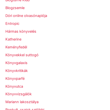
Blogturné Klub
Blogzsemle
Dóri online olvasónaplója
Entropic
Hármas könyvelés
Katherine
Keményfedél
Könyvekkel suttogó
Könyvgalaxis
Könyvkritikák
Könyvparfé
Könyvutca
Könyvvizsgálók
Mariann lakosztálya
Popkult, csajok satöbbi