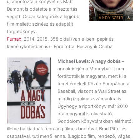
újraborítózta a könyvet és Matt
Damont is odatette a miheztartás
végett. Oscar kategóriák a legjobb
film mellett: színész és adaptált
forgatókönyv.
Fumax
, 2014, 2015, 358 oldal (van e-ben, papír és
keménykötésben is) · Fordította: Rusznyák Csaba
Michael Lewis: A nagy dobás
–
annak idején a Moneyball-t nem
fordították le magyarra, mert ki a
fenét érdekelt Közép Európában a
Baseball, viszont a Wall Street az
mindig izgalmas számunkra is.
Úgyhogy a riportkönyv már 2010
óta magyarul is olvasható.
Gondolom könyvtárakban elérhető,
illetve ha kiadnák februárig filmes borítóval, Brad Pittel és
csapatával, tuti menő lenne. (Legjobb film, rendező, vágás,