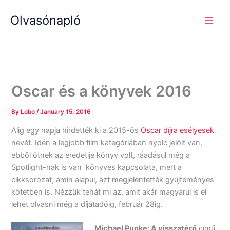
S
R
R
Skip
e
é
é
Olvasónapló
to
a
g
g
content
r
i
i
c
s
s
h
é
é
g
g
e
e
k
k
Oscar és a könyvek 2016
By
Lobo
/
January 15, 2016
Alig egy napja hirdették ki a 2015-ös
Oscar díjra esélyesek
nevét. Idén a legjobb film kategóriában nyolc jelölt van,
ebből ötnek az eredetije könyv volt, ráadásul még a
Spotlight-nak is van könyves kapcsolata, mert a
cikksorozat, amin alapul, azt megjelentették gyűjteményes
kötetben is. Nézzük tehát mi az, amit akár magyarul is el
lehet olvasni még a díjátadóig, február 28ig.
Michael Punke: A visszatérő
című