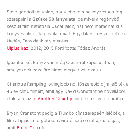
Sose gondoltam volna, hogy ebben a bejegyzésben fog
szerepelni a
Szürke 50 árnyalata
, de mivel a regényből
készült film betétdala Oscar jelölt, hát nem maradhat ki a
könyves filmes kapcsolat miatt. Egyébként készül belőle új
kiadás, Oroszlánkirály mentes.
Ulpius ház
, 2012, 2015 Fordította: Tótisz András
Igazából két könyv van még Oscar-ral kapcsolatban,
amelyeknek egyelőre nincs magyar változatuk.
Charlotte Rampling-ot legjobb női főszereplő díjra jelölték a
45 év című filmért, amit egy David Constantine novellából
írtak, ami az
In Another Country
című kötet nyitó darabja.
Bryan Cranstont pedig a Trumbo címszerepéért jelölték, a
film alapjául a forgatókönyvíróról szóló életrajz szolgált,
amit
Bruce Cook
írt