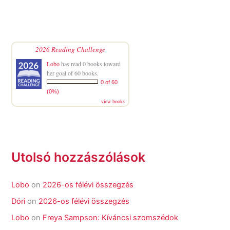
2026 Reading Challenge
Lobo
has read 0 books toward
her goal of 60 books.
0 of 60
(0%)
view books
Utolsó hozzászólások
Lobo
on
2026-os félévi összegzés
Dóri
on
2026-os félévi összegzés
Lobo
on
Freya Sampson: Kíváncsi szomszédok