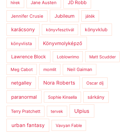
JD Robb
hírek
Jane Austen
Jubileum
Jennifer Crusie
játék
karácsony
könyvklub
könyvfesztivál
Könyvmolyképző
könyvlista
Lawrence Block
Loblowrimo
Matt Scudder
Meg Cabot
momlit
Neil Gaiman
netgalley
Nora Roberts
Oscar díj
paranormal
sárkány
Sophie Kinsella
Ulpius
Terry Pratchett
tervek
urban fantasy
Vavyan Fable