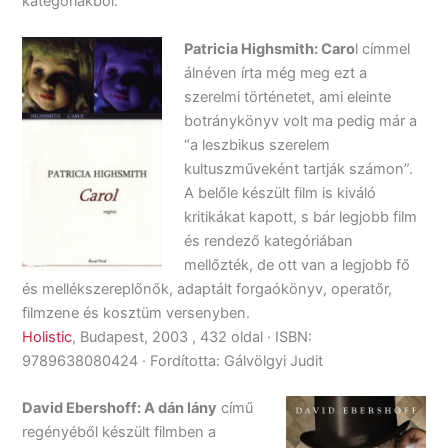
kategóriákból:
Patricia Highsmith: Caro
l címmel
álnéven írta még meg ezt a
szerelmi történetet, ami eleinte
botránykönyv volt ma pedig már a
“a leszbikus szerelem
kultuszműveként tartják számon”.
A belőle készült film is kiváló
kritikákat kapott, s bár legjobb film
és rendező kategóriában
mellőzték, de ott van a legjobb fő
és mellékszereplőnők, adaptált forgaókönyv, operatőr,
filmzene és kosztüm versenyben.
Holistic
, Budapest, 2003 , 432 oldal · ISBN:
9789638080424 · Fordította: Gálvölgyi Judit
David Ebershoff: A dán lány
című
regényéből készült filmben a