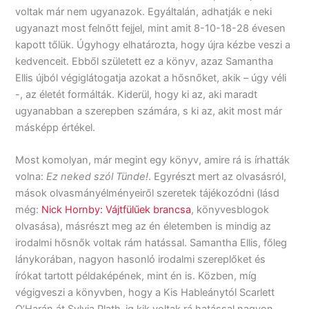
voltak már nem ugyanazok. Egyáltalán, adhatják e neki
ugyanazt most felnőtt fejjel, mint amit 8-10-18-28 évesen
kapott tőlük. Úgyhogy elhatározta, hogy újra kézbe veszi a
kedvenceit. Ebből született ez a könyv, azaz Samantha
Ellis újból végiglátogatja azokat a hősnőket, akik – úgy véli
-, az életét formálták. Kiderül, hogy ki az, aki maradt
ugyanabban a szerepben számára, s ki az, akit most már
másképp értékel.
Most komolyan, már megint egy könyv, amire rá is írhatták
volna:
Ez neked szól Tünde!
. Egyrészt mert az olvasásról,
mások olvasmányélményeiről szeretek tájékozódni (lásd
még:
Nick Hornby: Vájtfülűek brancsa
, könyvesblogok
olvasása), másrészt meg az én életemben is mindig az
irodalmi hősnők voltak rám hatással. Samantha Ellis, főleg
lánykorában, nagyon hasonló irodalmi szereplőket és
írókat tartott példaképének, mint én is. Közben, míg
végigveszi a könyvben, hogy a Kis Hableánytól Scarlett