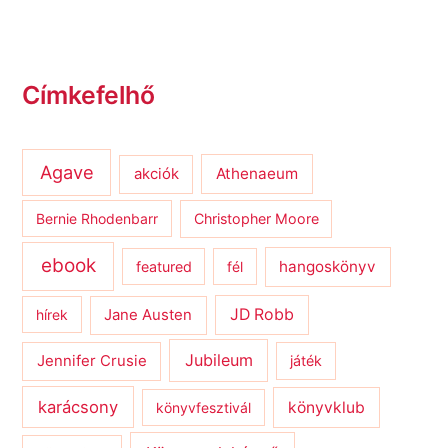
Címkefelhő
Agave
Athenaeum
akciók
Bernie Rhodenbarr
Christopher Moore
ebook
hangoskönyv
featured
fél
JD Robb
hírek
Jane Austen
Jubileum
Jennifer Crusie
játék
karácsony
könyvklub
könyvfesztivál