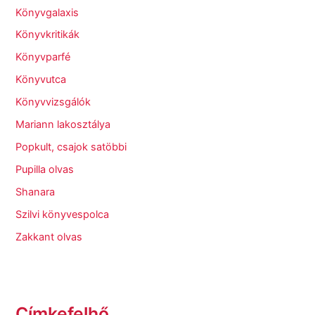
Könyvgalaxis
Könyvkritikák
Könyvparfé
Könyvutca
Könyvvizsgálók
Mariann lakosztálya
Popkult, csajok satöbbi
Pupilla olvas
Shanara
Szilvi könyvespolca
Zakkant olvas
Címkefelhő