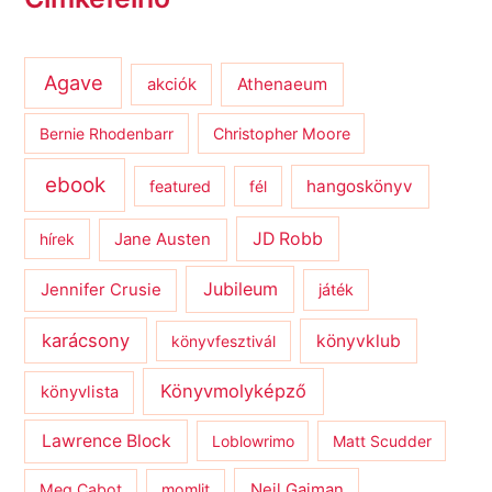
Agave
Athenaeum
akciók
Bernie Rhodenbarr
Christopher Moore
ebook
hangoskönyv
featured
fél
JD Robb
hírek
Jane Austen
Jubileum
Jennifer Crusie
játék
karácsony
könyvklub
könyvfesztivál
Könyvmolyképző
könyvlista
Lawrence Block
Loblowrimo
Matt Scudder
Meg Cabot
momlit
Neil Gaiman