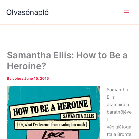
S
R
R
Skip
e
é
é
Olvasónapló
to
a
g
g
content
r
i
i
c
s
s
h
é
é
g
g
e
e
k
k
Samantha Ellis: How to Be a
Heroine?
By
Lobo
/
June 15, 2015
Samantha
Ellis
drámaíró a
barátnőjéve
l
végiglátoga
tta a Bronte