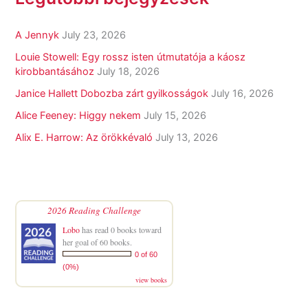
A Jennyk
July 23, 2026
Louie Stowell: Egy ​rossz isten útmutatója a káosz
kirobbantásához
July 18, 2026
Janice Hallett Dobozba zárt gyilkosságok
July 16, 2026
Alice Feeney: Higgy nekem
July 15, 2026
Alix E. Harrow: Az örökkévaló
July 13, 2026
2026 Reading Challenge
Lobo
has read 0 books toward
her goal of 60 books.
0 of 60
(0%)
view books