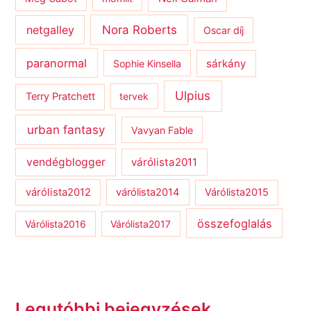
netgalley
Nora Roberts
Oscar díj
paranormal
sárkány
Sophie Kinsella
Ulpius
Terry Pratchett
tervek
urban fantasy
Vavyan Fable
vendégblogger
várólista2011
várólista2012
várólista2014
Várólista2015
összefoglalás
Várólista2016
Várólista2017
Legutóbbi bejegyzések