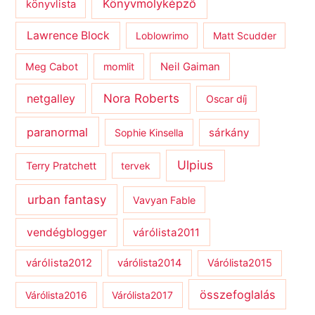
Könyvmolyképző
könyvlista
Lawrence Block
Loblowrimo
Matt Scudder
Meg Cabot
momlit
Neil Gaiman
netgalley
Nora Roberts
Oscar díj
paranormal
sárkány
Sophie Kinsella
Ulpius
Terry Pratchett
tervek
urban fantasy
Vavyan Fable
vendégblogger
várólista2011
várólista2012
várólista2014
Várólista2015
összefoglalás
Várólista2016
Várólista2017