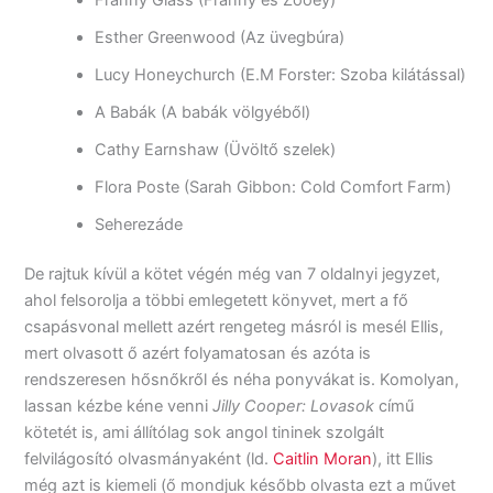
Esther Greenwood (Az üvegbúra)
Lucy Honeychurch (E.M Forster: Szoba kilátással)
A Babák (A babák völgyéből)
Cathy Earnshaw (Üvöltő szelek)
Flora Poste (Sarah Gibbon: Cold Comfort Farm)
Seherezáde
De rajtuk kívül a kötet végén még van 7 oldalnyi jegyzet,
ahol felsorolja a többi emlegetett könyvet, mert a fő
csapásvonal mellett azért rengeteg másról is mesél Ellis,
mert olvasott ő azért folyamatosan és azóta is
rendszeresen hősnőkről és néha ponyvákat is. Komolyan,
lassan kézbe kéne venni
Jilly Cooper: Lovasok
című
kötetét is, ami állítólag sok angol tininek szolgált
felvilágosító olvasmányaként (ld.
Caitlin Moran
), itt Ellis
még azt is kiemeli (ő mondjuk később olvasta ezt a művet