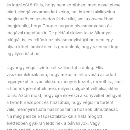
és igazából örült is, hogy nem korábban, mert neveltetése
miatt eléggé zavarban lett volna, ha tiniként találkozik a
meglehetősen szabados életvitellel, ami a
Lovasok
ban
megjelenik), hogy Cooper nagyon olvasmányosan és
magával ragadóan ír. De például elolvasta az Alkonyat
trilógiát is, és feltűnik az olvasmánylistájában nem egy
olyan kötet, amiről nem is gondolnák, hogy szerepet kap
egy ilyen írásban.
Úgyhogy végül szinte két szálon fut a dolog: Ellis
visszaemlékezik arra, hogy mikor, miért olvasta az adott
regényeket, milyen életkörülmények között, mi volt az, amit
a hősnők jelentettek neki, milyen dolgokat vélt elsajátítani
tőlük. Aztán most, hogy újra előveszi a könyveket befigyel
a felnőtt nézőpont és hozzáfűzi, hogy végül mi történt
vele, mennyire tudta hasznosítani a hősnők útmutatását.
Na meg persze a tapasztalatokkal a háta mögött
érettebben gyakran ledőlnek a bálványok. Vagy