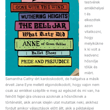
testvérek
emlékhelyei
t és
elkezdtek
azon
vitatkozni,
hogy
melyikükne
k ki volt a
kedvenc
hősnője
tőlük és
miért.
Samantha Cathy-ért kardoskodott, de hallgatva a másik
érveit Jane Eyre mellett elgondolkodott, hogy vajon nem
csak az emlékei szépítik-e meg az egészet és mi van, ha
felnőtt fejjel újra olvasva azoknak a hősnőknek a
történetét, akik annak idején utat mutattak neki, akikhez
fordult amikor választások előtt állt, akik a példaképei