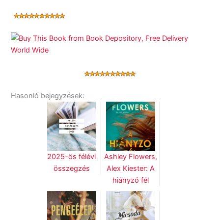
Hasonló bejegyzések:
2025-ös félévi
Ashley Flowers,
összegzés
Alex Kiester: A
hiányzó fél