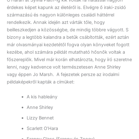
O’Harán át Sylvia Plath-ig kik voltak rá hatással nagyon
érdekes képet kapunk az életéről is. Elvégre ő iraki-zsidó
származású és nagyon különleges családi háttérrel
rendelkezik. Annak idején azt várták tőle, hogy
beilleszkedjen a közösségbe, de mindig többre vágyott. S
bizony a legtöbb kalandra a betűk csábították, ezért aztán
már olvasmányai kezdetétől fogva olyan könyveket fogott
kezébe, ahol számára példát mutatható hősnők voltak a
főszereplők. Mivel már korán elhatározta, hogy író szeretne
lenni, nagy kedvence volt természetesen Anne Shirley
vagy éppen Jo Marsh. A fejezetek persze az irodalmi
példaképekről kapták a címüket:
A kis hableány
Anne Shirley
Lizzy Bennet
Scarlett O’Hara
Franny Glass (Franny és Zooey)