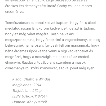
áthelyeződik a hangsúly. Legérdekesebb persze az
érdekes kezdeményezést indító Cathy és Jane meccs
eredménye.
Természetesen azonnal kedvet kaptam, hogy én is újból
meglátogassam lánykorom kedvenceit, de azt is tudom,
hogy ez még várat magára. Talán ha valaki
megszponzorálna, hogy érdekelné a végeredmény, esetleg
belevágnék hamarosan. Így csak felírom magamnak, hogy
néha érdemes újból kézbe venni a régi kedvenceket és
megnézni, hogy a nosztalgia mit pakolt rá az eredeti
élményre. Ráadásul továbbra is szeretem a mások
olvasmányairól szóló könyveket, szóval jöhet még ilyen.
Kiadó: Chatto & Windus
Megjelenés: 2014
Terjedelem: 272 p.
ISBN: 9780701187514
Honnan: Könyvtárból