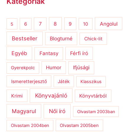
Kategóriák
8
Angolul
7
9
6
10
5
Bestseller
Blogturné
Chick-lit
Egyéb
Férfi író
Fantasy
Humor
Ifjúsági
Gyerekpolc
Ismeretterjesztő
Játék
Klasszikus
Könyvajánló
Krimi
Könyvtárból
Magyarul
Női író
Olvastam 2003ban
Olvastam 2004ben
Olvastam 2005ben