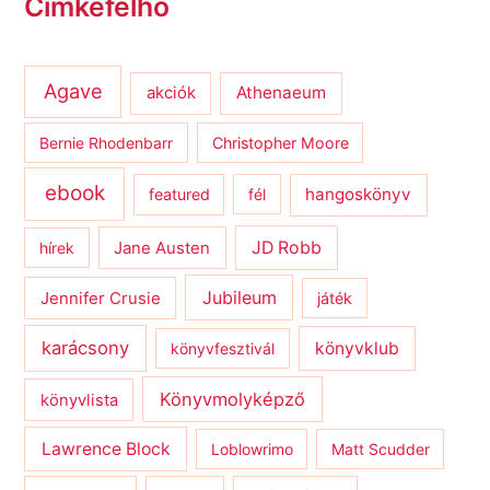
Címkefelhő
Agave
Athenaeum
akciók
Bernie Rhodenbarr
Christopher Moore
ebook
hangoskönyv
featured
fél
JD Robb
hírek
Jane Austen
Jubileum
Jennifer Crusie
játék
karácsony
könyvklub
könyvfesztivál
Könyvmolyképző
könyvlista
Lawrence Block
Loblowrimo
Matt Scudder