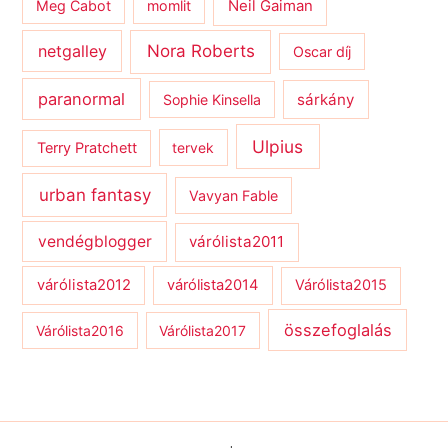
Meg Cabot
momlit
Neil Gaiman
netgalley
Nora Roberts
Oscar díj
paranormal
sárkány
Sophie Kinsella
Ulpius
Terry Pratchett
tervek
urban fantasy
Vavyan Fable
vendégblogger
várólista2011
várólista2012
várólista2014
Várólista2015
összefoglalás
Várólista2016
Várólista2017