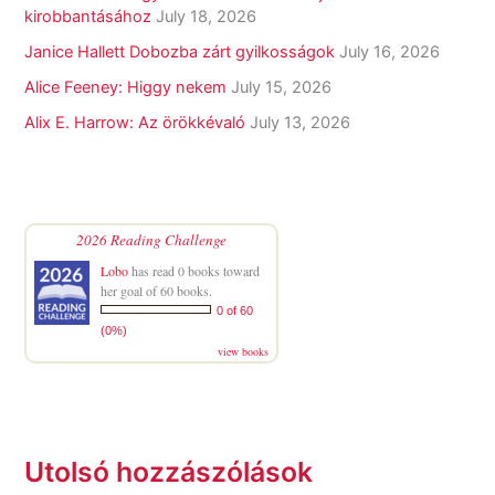
kirobbantásához
July 18, 2026
Janice Hallett Dobozba zárt gyilkosságok
July 16, 2026
Alice Feeney: Higgy nekem
July 15, 2026
Alix E. Harrow: Az örökkévaló
July 13, 2026
2026 Reading Challenge
Lobo
has read 0 books toward
her goal of 60 books.
0 of 60
(0%)
view books
Utolsó hozzászólások