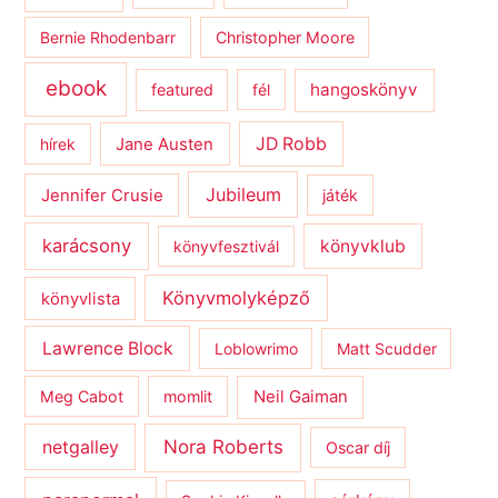
Bernie Rhodenbarr
Christopher Moore
ebook
hangoskönyv
featured
fél
JD Robb
hírek
Jane Austen
Jubileum
Jennifer Crusie
játék
karácsony
könyvklub
könyvfesztivál
Könyvmolyképző
könyvlista
Lawrence Block
Loblowrimo
Matt Scudder
Meg Cabot
momlit
Neil Gaiman
netgalley
Nora Roberts
Oscar díj