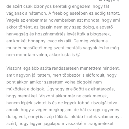
de azért csak bizonyos keretekig engedem, hogy fát
vágjanak a hátamon. A freeblog esetében ez eddig tartott.
Vagyis az ember már novemberben azt mondta, hogy ami
akkor történt, az igazán nem egy szép dolog, alapvető
hanyagság és hozzánemértés levét itták a bloggerek,
amikor két hónapnyi cucc elszállt. De még védtem a
mundér becsületét meg szentimentális vagyok és ha még
nem mondtam volna, akkor lusta is 🙂
Viszont legalább azóta rendszeresen mentettem mindent,
amit nagyon jól tettem, mert többször is előfordult, hogy
pont akkor, amikor szerettem volna blogolni nem
működtek a dolgok. Úgyhogy érlelődött az elhatározás,
hogy menni kell. Viszont akkor már ne csak menjek,
hanem lépjek szintet is és ne legyek többé kiszolgáltatva
annak, hogy a végén megkapjam, de hát ez egy ingyenes
dolog volt, ennyi is szép tőlünk. Inkább fizetek valamennyit
azért, hogy legyen jogalapom visszakérni az ígéreteket.