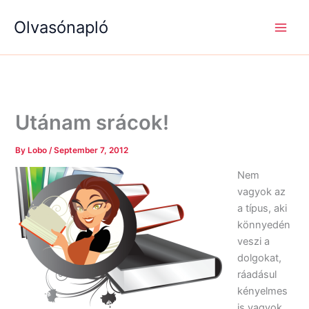
S
R
R
Skip
e
é
é
Olvasónapló
to
a
g
g
content
r
i
i
c
s
s
h
é
é
g
g
e
e
k
k
Utánam srácok!
By
Lobo
/
September 7, 2012
Nem
vagyok az
a típus, aki
könnyedén
veszi a
dolgokat,
ráadásul
kényelmes
is vagyok,