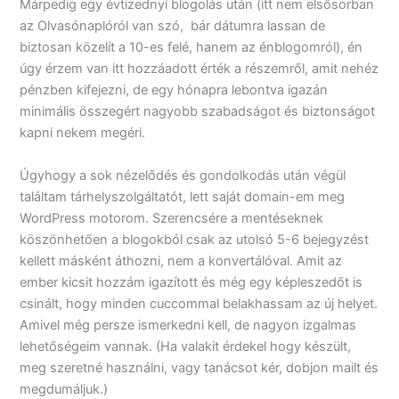
Márpedig egy évtizednyi blogolás után (itt nem elsősorban
az Olvasónaplóról van szó, bár dátumra lassan de
biztosan közelít a 10-es felé, hanem az énblogomról), én
úgy érzem van itt hozzáadott érték a részemről, amit nehéz
pénzben kifejezni, de egy hónapra lebontva igazán
minimális összegért nagyobb szabadságot és biztonságot
kapni nekem megéri.
Úgyhogy a sok nézelődés és gondolkodás után végül
találtam tárhelyszolgáltatót, lett saját domain-em meg
WordPress motorom. Szerencsére a mentéseknek
köszönhetően a blogokból csak az utolsó 5-6 bejegyzést
kellett másként áthozni, nem a konvertálóval. Amit az
ember kicsit hozzám igazított és még egy képleszedőt is
csinált, hogy minden cuccommal belakhassam az új helyet.
Amivel még persze ismerkedni kell, de nagyon izgalmas
lehetőségeim vannak. (Ha valakit érdekel hogy készült,
meg szeretné használni, vagy tanácsot kér, dobjon mailt és
megdumáljuk.)