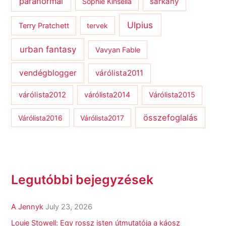
paranormal
sárkány
Sophie Kinsella
Ulpius
Terry Pratchett
tervek
urban fantasy
Vavyan Fable
vendégblogger
várólista2011
várólista2012
várólista2014
Várólista2015
összefoglalás
Várólista2016
Várólista2017
Legutóbbi bejegyzések
A Jennyk
July 23, 2026
Louie Stowell: Egy ​rossz isten útmutatója a káosz