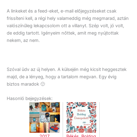
A linkeket és a feed-eket, e-mail előjegyzéseket csak
frissíteni kell, a régi hely valameddig még megmarad, aztán
valószínűleg lekapcsolom ott a villanyt. Szép volt, jó volt,
de eddig tartott. Igényeim nőttek, amit meg nyújtottak
nekem, az nem.
Szóval üdv az új helyen. A külsején még kicsit heggesztek
majd, de a lényeg, hogy a tartalom megvan. Egy évig
biztos maradok 🙂
Hasonló bejegyzések:
2017
Békés, Boldog