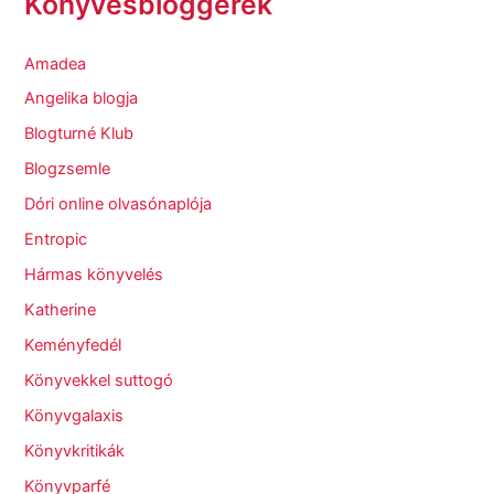
Könyvesbloggerek
Amadea
Angelika blogja
Blogturné Klub
Blogzsemle
Dóri online olvasónaplója
Entropic
Hármas könyvelés
Katherine
Keményfedél
Könyvekkel suttogó
Könyvgalaxis
Könyvkritikák
Könyvparfé