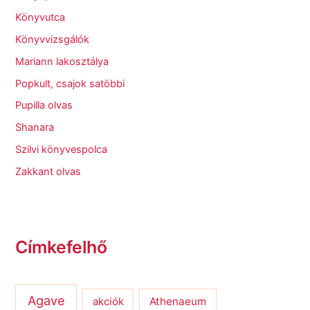
Könyvutca
Könyvvizsgálók
Mariann lakosztálya
Popkult, csajok satöbbi
Pupilla olvas
Shanara
Szilvi könyvespolca
Zakkant olvas
Címkefelhő
Agave
Athenaeum
akciók