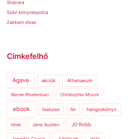
Shanara
Szilvi könyvespolca
Zakkant olvas
Címkefelhő
Agave
Athenaeum
akciók
Bernie Rhodenbarr
Christopher Moore
ebook
hangoskönyv
featured
fél
JD Robb
hírek
Jane Austen
Jubileum
Jennifer Crusie
játék