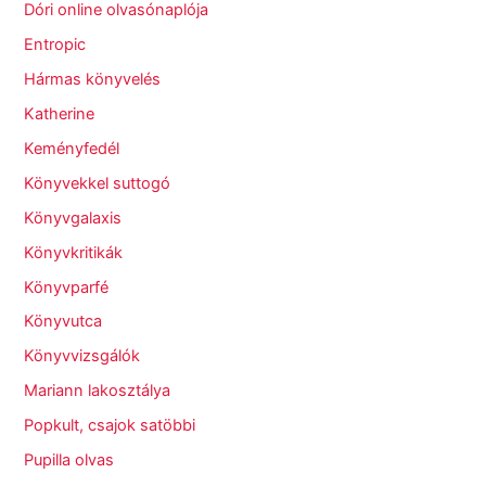
Dóri online olvasónaplója
Entropic
Hármas könyvelés
Katherine
Keményfedél
Könyvekkel suttogó
Könyvgalaxis
Könyvkritikák
Könyvparfé
Könyvutca
Könyvvizsgálók
Mariann lakosztálya
Popkult, csajok satöbbi
Pupilla olvas