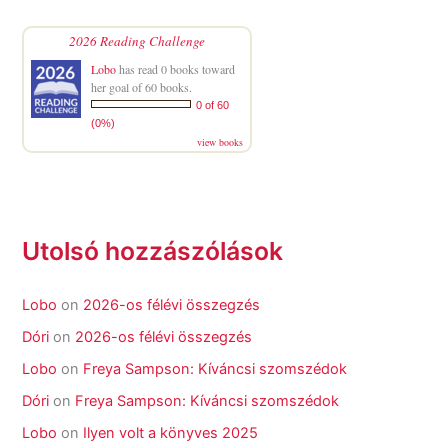
2026 Reading Challenge
Lobo
has read 0 books toward
her goal of 60 books.
0 of 60
(0%)
view books
Utolsó hozzászólások
Lobo
on
2026-os félévi összegzés
Dóri
on
2026-os félévi összegzés
Lobo
on
Freya Sampson: Kíváncsi szomszédok
Dóri
on
Freya Sampson: Kíváncsi szomszédok
Lobo
on
Ilyen volt a könyves 2025