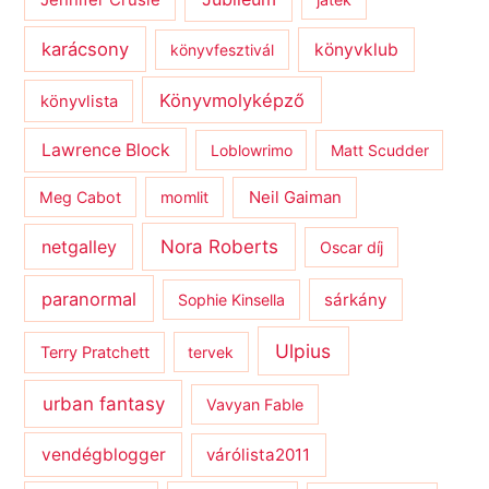
karácsony
könyvklub
könyvfesztivál
Könyvmolyképző
könyvlista
Lawrence Block
Loblowrimo
Matt Scudder
Meg Cabot
momlit
Neil Gaiman
netgalley
Nora Roberts
Oscar díj
paranormal
sárkány
Sophie Kinsella
Ulpius
Terry Pratchett
tervek
urban fantasy
Vavyan Fable
vendégblogger
várólista2011