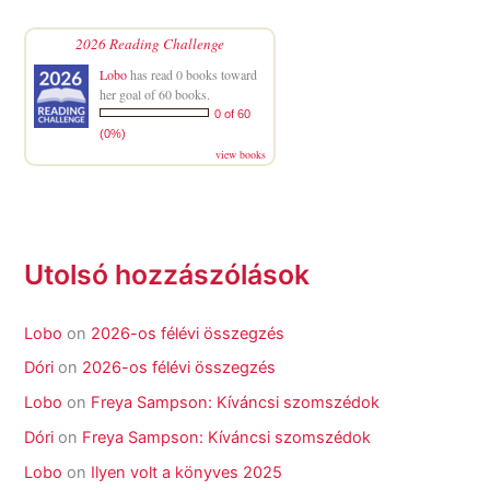
2026 Reading Challenge
Lobo
has read 0 books toward
her goal of 60 books.
0 of 60
(0%)
view books
Utolsó hozzászólások
Lobo
on
2026-os félévi összegzés
Dóri
on
2026-os félévi összegzés
Lobo
on
Freya Sampson: Kíváncsi szomszédok
Dóri
on
Freya Sampson: Kíváncsi szomszédok
Lobo
on
Ilyen volt a könyves 2025