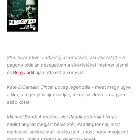
Shel Silverstein: Lafkádió, az oroszlán, aki visszalőtt
– A
pagony oldalán nézegettem a sikerlistákat ihletmerítésnél
és
Berg Judit
ajánlotta ezt a könyvet.
Kate DiCamillo: Cincin Lovag legendája
– most megy ugye
a film, a regényt is újra kiadják, de ez az előző is nagyon
szép kötet.
Michael Bond: A medve, akit Paddingotnnak hívnak
–
mMint angliát megjárt bébisintér, Paddingtonnal, mint
medvével, játékkal már találkoztam, most hogy megjelent
magyarul már a sztorira is kíváncsi vagyok.