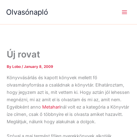
S
R
R
Skip
e
é
é
Olvasónapló
to
a
g
g
content
r
i
i
c
s
s
h
é
é
g
g
e
e
k
k
Új rovat
By
Lobo
/
January 8, 2009
Könyvvásárlás és kapott könyvek mellett fő
olvasmányforrása a családnak a könyvtár. Elhatároztam,
hogy jegyzem azt is, mit vettem ki. Hogy aztán jól lehessen
megnézni, mi az amit el is olvastam és mi az, amit nem.
Egyébként anno
Metahari
nál volt ez a kategória a Könyvtár
íze címen, csak ő többnyire el is olvasta amiket hazavitt.
Meglátjuk, nálunk hogy alakulnak a dolgok.
Szóval a mai termést főleg gyerekkönyvek alkotják,