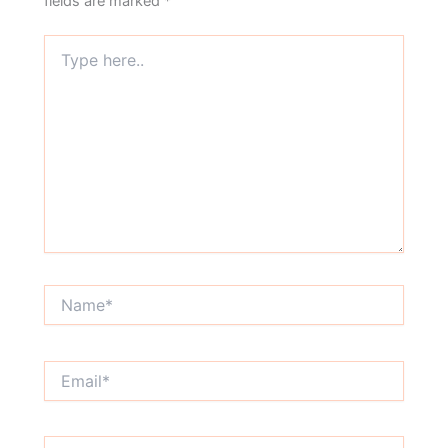
fields are marked
*
Type
here..
Name*
Email*
Website