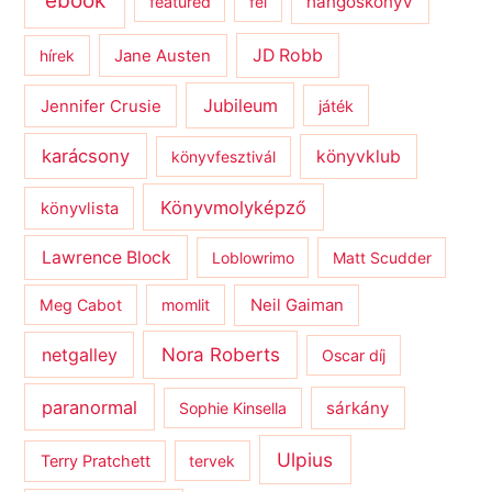
ebook
hangoskönyv
featured
fél
JD Robb
hírek
Jane Austen
Jubileum
Jennifer Crusie
játék
karácsony
könyvklub
könyvfesztivál
Könyvmolyképző
könyvlista
Lawrence Block
Loblowrimo
Matt Scudder
Meg Cabot
momlit
Neil Gaiman
netgalley
Nora Roberts
Oscar díj
paranormal
sárkány
Sophie Kinsella
Ulpius
Terry Pratchett
tervek