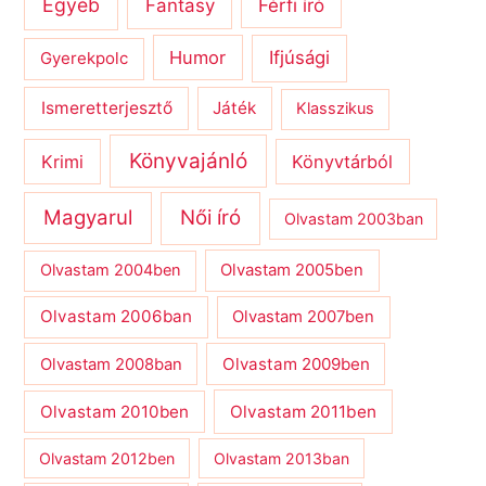
Egyéb
Férfi író
Fantasy
Humor
Ifjúsági
Gyerekpolc
Ismeretterjesztő
Játék
Klasszikus
Könyvajánló
Krimi
Könyvtárból
Magyarul
Női író
Olvastam 2003ban
Olvastam 2004ben
Olvastam 2005ben
Olvastam 2006ban
Olvastam 2007ben
Olvastam 2009ben
Olvastam 2008ban
Olvastam 2010ben
Olvastam 2011ben
Olvastam 2012ben
Olvastam 2013ban