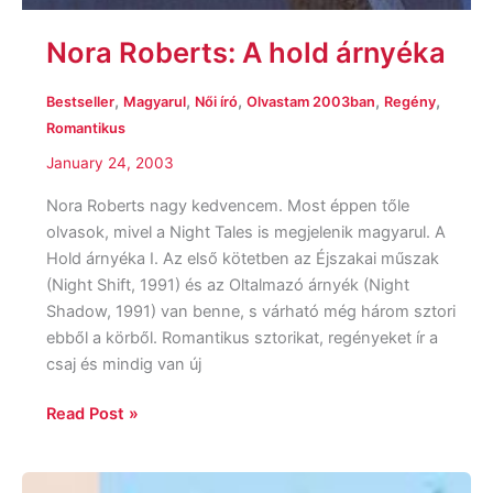
Nora Roberts: A hold árnyéka
,
,
,
,
,
Bestseller
Magyarul
Női író
Olvastam 2003ban
Regény
Romantikus
January 24, 2003
Nora Roberts nagy kedvencem. Most éppen tőle
olvasok, mivel a Night Tales is megjelenik magyarul. A
Hold árnyéka I. Az első kötetben az Éjszakai műszak
(Night Shift, 1991) és az Oltalmazó árnyék (Night
Shadow, 1991) van benne, s várható még három sztori
ebből a körből. Romantikus sztorikat, regényeket ír a
csaj és mindig van új
Read Post »
Rebecca