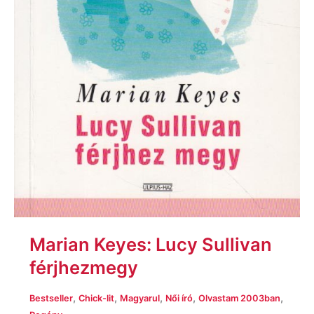
Marian Keyes: Lucy Sullivan
férjhezmegy
,
,
,
,
,
Bestseller
Chick-lit
Magyarul
Női író
Olvastam 2003ban