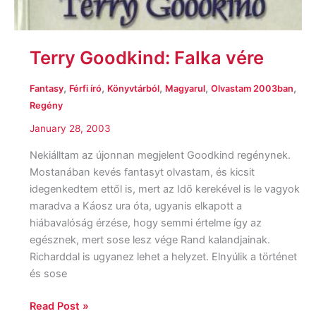
Terry Goodkind: Falka vére
,
,
,
,
,
Fantasy
Férfi író
Könyvtárból
Magyarul
Olvastam 2003ban
Regény
January 28, 2003
Nekiálltam az újonnan megjelent Goodkind regénynek.
Mostanában kevés fantasyt olvastam, és kicsit
idegenkedtem ettől is, mert az Idő kerekével is le vagyok
maradva a Káosz ura óta, ugyanis elkapott a
hiábavalóság érzése, hogy semmi értelme így az
egésznek, mert sose lesz vége Rand kalandjainak.
Richarddal is ugyanez lehet a helyzet. Elnyúlik a történet
és sose
Read Post »