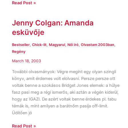
Read Post »
Jenny Colgan: Amanda
Jenny
Colgan:
esküvője
Amanda
esküvője
,
,
,
,
,
Bestseller
Chick-lit
Magyarul
Női író
Olvastam 2003ban
Regény
March 18, 2003
További olvasmányok: Végre megint egy olyan szingli
könyv, amit érdemes volt elolvasni. Persze persze ott
voltak benne a szokásos Bridget Jones elemek: a hülye
fasz pasi meg a régi ismerős, aki aztán a végén kiderül,
hogy az IGAZI. De azért voltak benne érdekes pl. tabu
témák is, mint amilyen a barátnőm pasija off-limit.
Üdítően jó
Read Post »