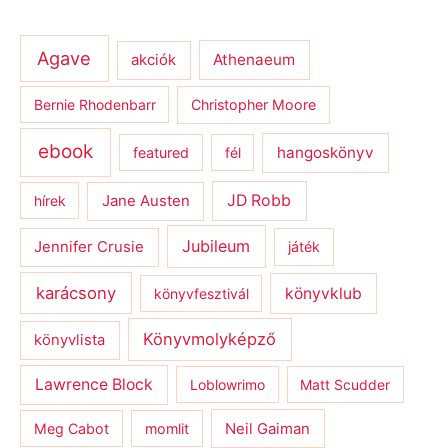
Agave
Athenaeum
akciók
Bernie Rhodenbarr
Christopher Moore
ebook
hangoskönyv
featured
fél
JD Robb
hírek
Jane Austen
Jubileum
Jennifer Crusie
játék
karácsony
könyvklub
könyvfesztivál
Könyvmolyképző
könyvlista
Lawrence Block
Loblowrimo
Matt Scudder
Meg Cabot
momlit
Neil Gaiman