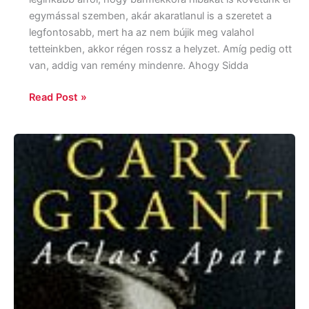
egymással szemben, akár akaratlanul is a szeretet a
legfontosabb, mert ha az nem bújik meg valahol
tetteinkben, akkor régen rossz a helyzet. Amíg pedig ott
van, addig van remény mindenre. Ahogy Sidda
Read Post »
Graham
McCann:
Cary
Grant:
A
class
apart