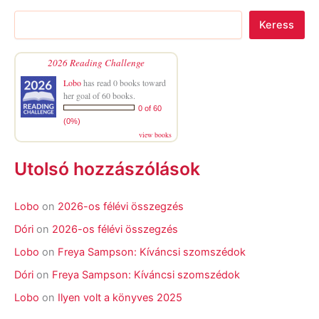
Keress
2026 Reading Challenge
Lobo
has read 0 books toward
her goal of 60 books.
0 of 60
(0%)
view books
Utolsó hozzászólások
Lobo
on
2026-os félévi összegzés
Dóri
on
2026-os félévi összegzés
Lobo
on
Freya Sampson: Kíváncsi szomszédok
Dóri
on
Freya Sampson: Kíváncsi szomszédok
Lobo
on
Ilyen volt a könyves 2025