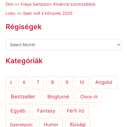
Dóri
on
Freya Sampson: Kíváncsi szomszédok
Lobo
on
Ilyen volt a könyves 2025
Régiségek
Kategóriák
8
Angolul
7
9
6
10
5
Bestseller
Blogturné
Chick-lit
Egyéb
Férfi író
Fantasy
Humor
Ifjúsági
Gyerekpolc