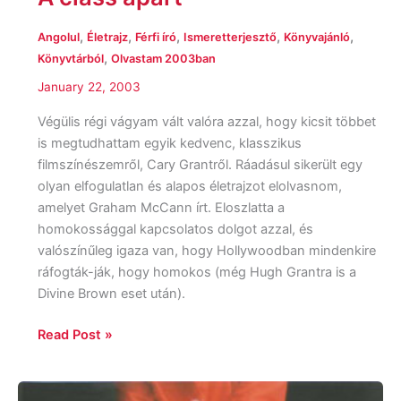
,
,
,
,
,
Angolul
Életrajz
Férfi író
Ismeretterjesztő
Könyvajánló
,
Könyvtárból
Olvastam 2003ban
January 22, 2003
Végülis régi vágyam vált valóra azzal, hogy kicsit többet
is megtudhattam egyik kedvenc, klasszikus
filmszínészemről, Cary Grantről. Ráadásul sikerült egy
olyan elfogulatlan és alapos életrajzot elolvasnom,
amelyet Graham McCann írt. Eloszlatta a
homokossággal kapcsolatos dolgot azzal, és
valószínűleg igaza van, hogy Hollywoodban mindenkire
ráfogták-ják, hogy homokos (még Hugh Grantra is a
Divine Brown eset után).
Read Post »
Rácz