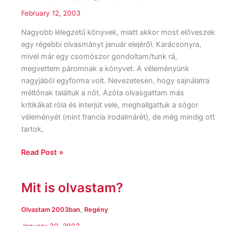
szexuális
February 12, 2003
élete
Nagyobb lélegzetű könyvek, miatt akkor most előveszek
egy régebbi olvasmányt január elejéről. Karácsonyra,
mivel már egy csomószor gondoltam/tunk rá,
megvettem páromnak a könyvet. A véleményünk
nagyjából egyforma volt. Nevezetesen, hogy sajnálatra
méltónak találtuk a nőt. Azóta olvasgattam más
kritikákat róla és interjút vele, meghallgattuk a sógor
véleményét (mint francia irodalmárét), de még mindig ott
tartok,
Read Post »
Mit is olvastam?
Mit
is
olvastam?
,
Olvastam 2003ban
Regény
January 30, 2003