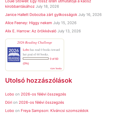
Louie Stowell: Egy ​rossz isten útmutatója a káosz
kirobbantásához
July 18, 2026
Janice Hallett Dobozba zárt gyilkosságok
July 16, 2026
Alice Feeney: Higgy nekem
July 15, 2026
Alix E. Harrow: Az örökkévaló
July 13, 2026
2026 Reading Challenge
Lobo
has read 0 books toward
her goal of 60 books.
0 of 60
(0%)
view books
Utolsó hozzászólások
Lobo
on
2026-os félévi összegzés
Dóri
on
2026-os félévi összegzés
Lobo
on
Freya Sampson: Kíváncsi szomszédok