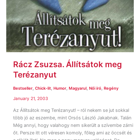
Rácz Zsuzsa. Állítsátok meg
Terézanyut
,
,
,
,
,
Bestseller
Chick-lit
Humor
Magyarul
Női író
Regény
January 21, 2003
Az Állítsátok meg Terézanyut! – ról nekem se jut sokkal
több jó az eszembe, mint Orsós László Jakabnak. Talán
Még annyi, hogy valahogy nem sikerült a szívembe zárni
őt. Persze itt ott véresen komoly, főleg ami az öccsét és