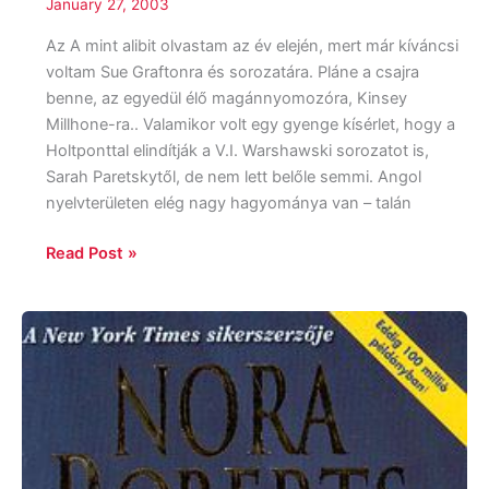
January 27, 2003
Az A mint alibit olvastam az év elején, mert már kíváncsi
voltam Sue Graftonra és sorozatára. Pláne a csajra
benne, az egyedül élő magánnyomozóra, Kinsey
Millhone-ra.. Valamikor volt egy gyenge kísérlet, hogy a
Holtponttal elindítják a V.I. Warshawski sorozatot is,
Sarah Paretskytől, de nem lett belőle semmi. Angol
nyelvterületen elég nagy hagyománya van – talán
Read Post »
Nora
Roberts:
A
hold
árnyéka