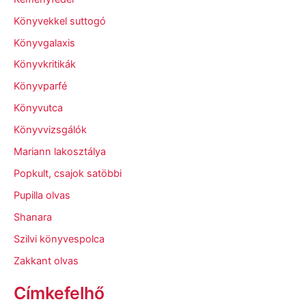
Könyvekkel suttogó
Könyvgalaxis
Könyvkritikák
Könyvparfé
Könyvutca
Könyvvizsgálók
Mariann lakosztálya
Popkult, csajok satöbbi
Pupilla olvas
Shanara
Szilvi könyvespolca
Zakkant olvas
Címkefelhő