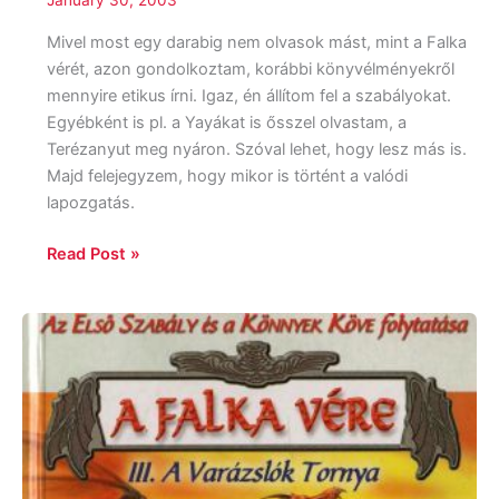
Mivel most egy darabig nem olvasok mást, mint a Falka
vérét, azon gondolkoztam, korábbi könyvélményekről
mennyire etikus írni. Igaz, én állítom fel a szabályokat.
Egyébként is pl. a Yayákat is ősszel olvastam, a
Terézanyut meg nyáron. Szóval lehet, hogy lesz más is.
Majd felejegyzem, hogy mikor is történt a valódi
lapozgatás.
Read Post »
Terry
Goodkind:
Falka
vére