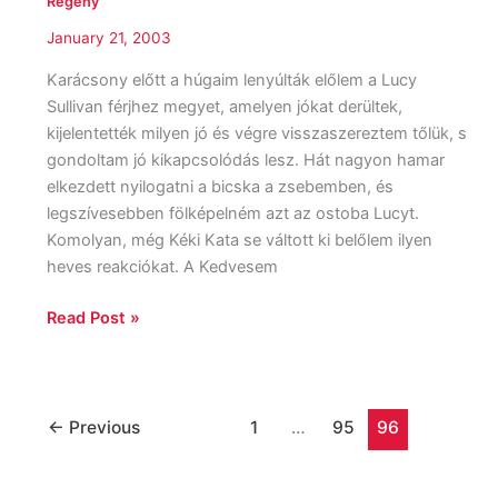
Regény
January 21, 2003
Karácsony előtt a húgaim lenyúlták előlem a Lucy
Sullivan férjhez megyet, amelyen jókat derültek,
kijelentették milyen jó és végre visszaszereztem tőlük, s
gondoltam jó kikapcsolódás lesz. Hát nagyon hamar
elkezdett nyilogatni a bicska a zsebemben, és
legszívesebben fölképelném azt az ostoba Lucyt.
Komolyan, még Kéki Kata se váltott ki belőlem ilyen
heves reakciókat. A Kedvesem
Read Post »
←
Previous
1
…
95
96