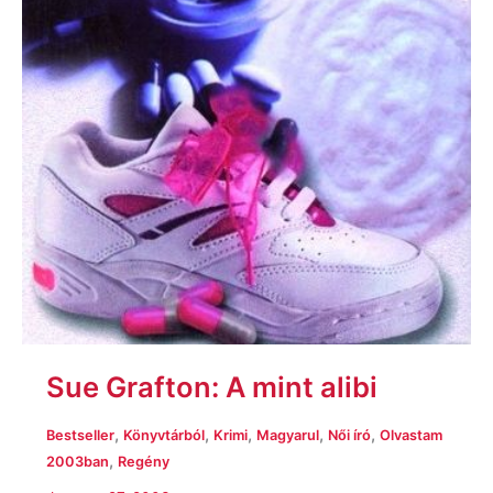
Sue Grafton: A mint alibi
,
,
,
,
,
Bestseller
Könyvtárból
Krimi
Magyarul
Női író
Olvastam
,
2003ban
Regény