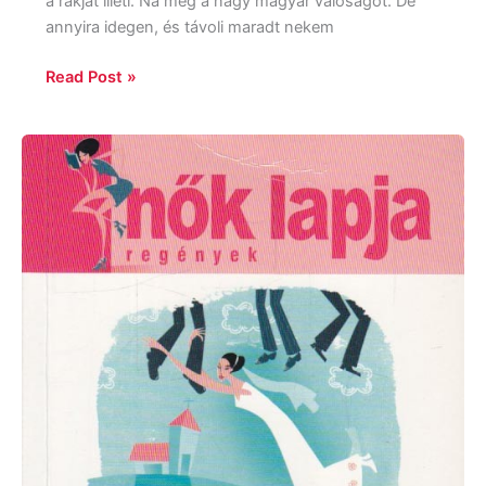
a rákját illeti. Na meg a nagy magyar valóságot. De
annyira idegen, és távoli maradt nekem
Read Post »
Marian
Keyes:
Lucy
Sullivan
férjhezmegy