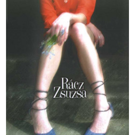
Zsuzsa.
Állítsátok
meg
Terézanyut