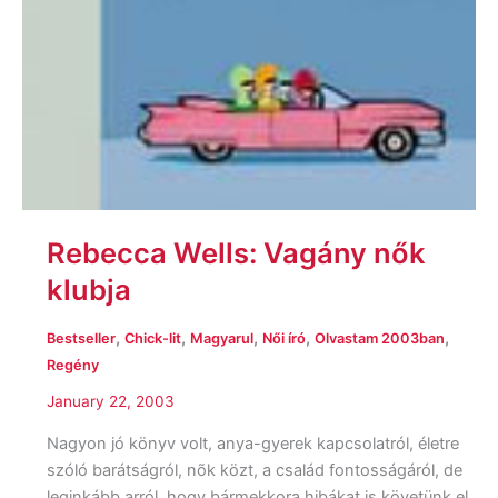
Rebecca Wells: Vagány nők
klubja
,
,
,
,
,
Bestseller
Chick-lit
Magyarul
Női író
Olvastam 2003ban
Regény
January 22, 2003
Nagyon jó könyv volt, anya-gyerek kapcsolatról, életre
szóló barátságról, nõk közt, a család fontosságáról, de
leginkább arról, hogy bármekkora hibákat is követünk el