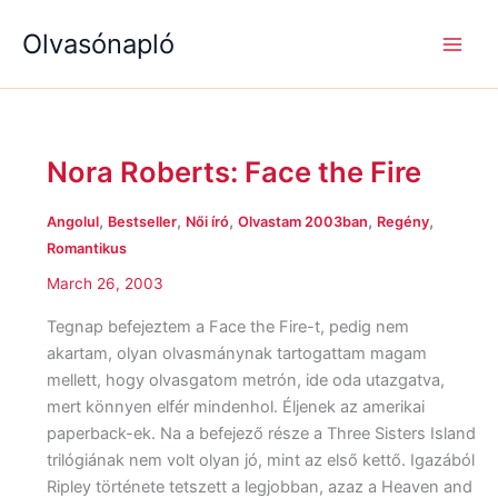
S
R
R
Skip
e
é
é
Olvasónapló
to
a
g
g
content
r
i
i
c
s
s
h
é
é
g
g
Nora Roberts: Face the Fire
e
e
Nora
k
k
Roberts:
Face
,
,
,
,
,
Angolul
Bestseller
Női író
Olvastam 2003ban
Regény
the
Romantikus
Fire
March 26, 2003
Tegnap befejeztem a Face the Fire-t, pedig nem
akartam, olyan olvasmánynak tartogattam magam
mellett, hogy olvasgatom metrón, ide oda utazgatva,
mert könnyen elfér mindenhol. Éljenek az amerikai
paperback-ek. Na a befejező része a Three Sisters Island
trilógiának nem volt olyan jó, mint az első kettő. Igazából
Ripley története tetszett a legjobban, azaz a Heaven and