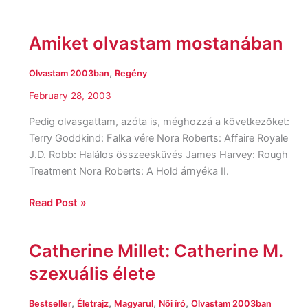
Amiket olvastam mostanában
Amiket
olvastam
mostanában
,
Olvastam 2003ban
Regény
February 28, 2003
Pedig olvasgattam, azóta is, méghozzá a következőket:
Terry Goddkind: Falka vére Nora Roberts: Affaire Royale
J.D. Robb: Halálos összeesküvés James Harvey: Rough
Treatment Nora Roberts: A Hold árnyéka II.
Read Post »
Catherine Millet: Catherine M.
Catherine
Millet:
szexuális élete
Catherine
M.
,
,
,
,
Bestseller
Életrajz
Magyarul
Női író
Olvastam 2003ban