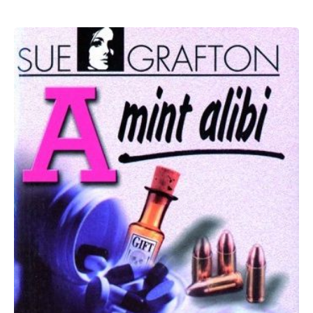
Sue
Grafton:
A
mint
alibi