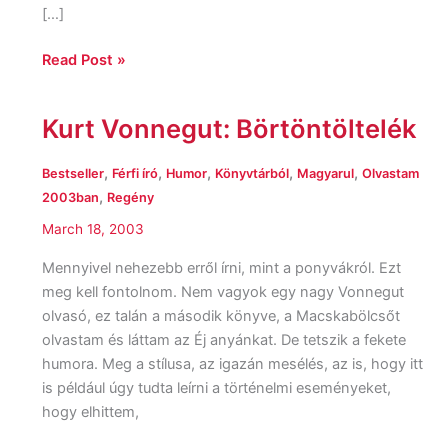
[…]
Read Post »
Kurt Vonnegut: Börtöntöltelék
Kurt
Vonnegut:
Börtöntöltelék
,
,
,
,
,
Bestseller
Férfi író
Humor
Könyvtárból
Magyarul
Olvastam
,
2003ban
Regény
March 18, 2003
Mennyivel nehezebb erről írni, mint a ponyvákról. Ezt
meg kell fontolnom. Nem vagyok egy nagy Vonnegut
olvasó, ez talán a második könyve, a Macskabölcsőt
olvastam és láttam az Éj anyánkat. De tetszik a fekete
humora. Meg a stílusa, az igazán mesélés, az is, hogy itt
is például úgy tudta leírni a történelmi eseményeket,
hogy elhittem,