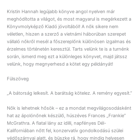
Kristin Hannah legújabb könyve angol nyelven már
meghódította a világot, és most magyarul is megérkezett a
Könyvmolyképző Kiadó jóvoltából! A nők sikere nem
véletlen, hiszen a szerző a vietnámi háborúban szerepet
vállaló nőkről mesél a főszereplőnk különösen izgalmas és
érzelmes történetén keresztül. Tarts velünk te is a turnénk
során, ismerd meg ezt a különleges könyvet, majd játssz
velünk, hogy megnyerhesd a kötet egy példányát!
Fülszöveg
„A bátorság lelkesít. A barátság kötelez. A remény egyesít.”
Nők is lehetnek hősök – ez a mondat megvilágosodásként
hat az ápolónőnek készülő, húszéves Frances „Frankie”
McGrathra. A fiatal lány az idilli, napfényes Dél-
Kaliforniában nőtt fel, konzervatív gondolkodású szülei
védőszárnyai alatt, és büszke rá, hogy mindig helyesen