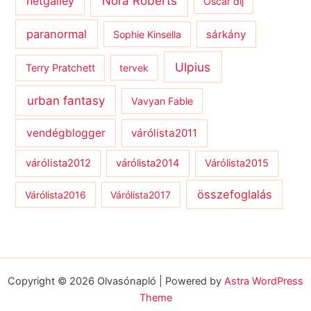
netgalley
Nora Roberts
Oscar díj
paranormal
sárkány
Sophie Kinsella
Ulpius
Terry Pratchett
tervek
urban fantasy
Vavyan Fable
vendégblogger
várólista2011
várólista2012
várólista2014
Várólista2015
összefoglalás
Várólista2016
Várólista2017
Copyright © 2026 Olvasónapló | Powered by
Astra WordPress
Theme