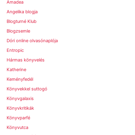
Amadea
Angelika blogja
Blogturné Klub
Blogzsemle
Dóri online olvasónaplója
Entropic
Hármas könyvelés
Katherine
Keményfedél
Könyvekkel suttogó
Könyvgalaxis
Könyvkritikák
Könyvparfé
Könyvutca