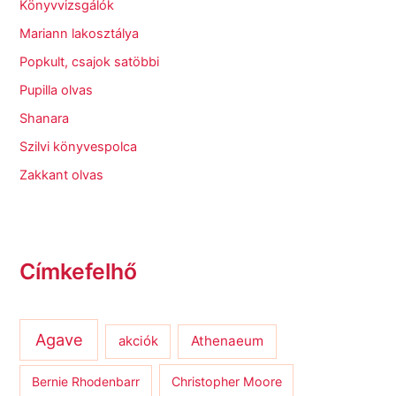
Könyvvizsgálók
Mariann lakosztálya
Popkult, csajok satöbbi
Pupilla olvas
Shanara
Szilvi könyvespolca
Zakkant olvas
Címkefelhő
Agave
Athenaeum
akciók
Bernie Rhodenbarr
Christopher Moore