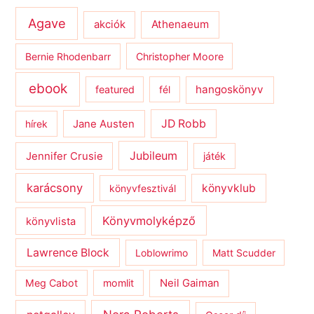
Agave
Athenaeum
akciók
Bernie Rhodenbarr
Christopher Moore
ebook
hangoskönyv
featured
fél
JD Robb
hírek
Jane Austen
Jubileum
Jennifer Crusie
játék
karácsony
könyvklub
könyvfesztivál
Könyvmolyképző
könyvlista
Lawrence Block
Loblowrimo
Matt Scudder
Meg Cabot
momlit
Neil Gaiman