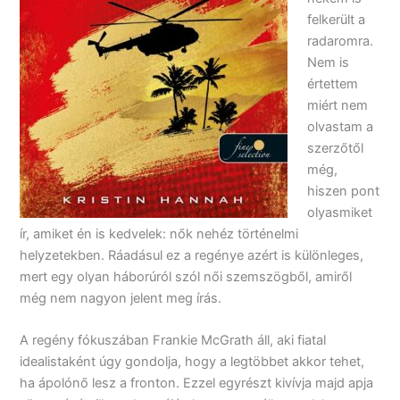
felkerült a
radaromra.
Nem is
értettem
miért nem
olvastam a
szerzőtől
még,
hiszen pont
olyasmiket
ír, amiket én is kedvelek: nők nehéz történelmi
helyzetekben. Ráadásul ez a regénye azért is különleges,
mert egy olyan háborúról szól női szemszögből, amiről
még nem nagyon jelent meg írás.
A regény fókuszában Frankie McGrath áll, aki fiatal
idealistaként úgy gondolja, hogy a legtöbbet akkor tehet,
ha ápolónő lesz a fronton. Ezzel egyrészt kivívja majd apja