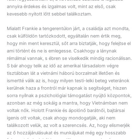
annyira érdekes és izgalmas volt, mint az első, csak
kevesebb nyitott lőtt sebbel találkoztam.
Mialatt Frankie a tengerentúlon járt, a családja azt mondta,
csak külföldön tartózkodott, egyáltalán nem értik meg,
hogy min ment keresztül, sőt arra biztatják, hogy felejtse el
ami történt és ne is emlegesse. Csakhogy a lánynak
rémálmai vannak, s ébren se viselkedik mindig racionálisan.
S bár ahogy telik az idő az amerikai társadalom végre
tisztábban lát a vietnámi háború borzalmait illetően és
ismertté válik az is, hogy milyen testi-lelki beteg veteránok
kerülnek haza a frontról már kapnak is segítséget, hiszen
sorra nyílnak a pszichológiai támogatást nyújtó központok,
azonban az még sokáig a mantra, hogy Vietnámban nem
voltak nők. Holott Frankie és ápolónő barátnői, bajtársai
igenis ott voltak, csak ahogy mondogatják, aki nem
találkozott velük, az volt a szerencsés. Az, hogy elismerjék
az ő hozzájárulásukat és munkájukat még egy hosszabb