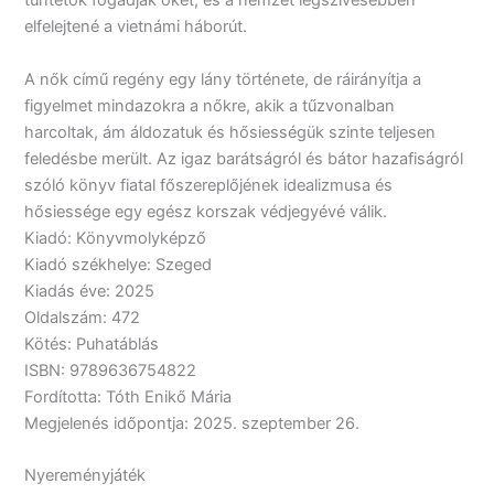
tüntetők fogadják őket, és a nemzet legszívesebben
elfelejtené a vietnámi háborút.
A nők című regény egy lány története, de ráirányítja a
figyelmet mindazokra a nőkre, akik a tűzvonalban
harcoltak, ám áldozatuk és hősiességük szinte teljesen
feledésbe merült. Az igaz barátságról és bátor hazafiságról
szóló könyv fiatal főszereplőjének idealizmusa és
hősiessége egy egész korszak védjegyévé válik.
Kiadó: Könyvmolyképző
Kiadó székhelye: Szeged
Kiadás éve: 2025
Oldalszám: 472
Kötés: Puhatáblás
ISBN: 9789636754822
Fordította: Tóth Enikő Mária
Megjelenés időpontja: 2025. szeptember 26.
Nyereményjáték