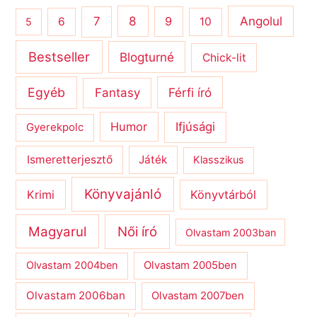
8
Angolul
7
9
6
10
5
Bestseller
Blogturné
Chick-lit
Egyéb
Férfi író
Fantasy
Humor
Ifjúsági
Gyerekpolc
Ismeretterjesztő
Játék
Klasszikus
Könyvajánló
Krimi
Könyvtárból
Magyarul
Női író
Olvastam 2003ban
Olvastam 2004ben
Olvastam 2005ben
Olvastam 2006ban
Olvastam 2007ben