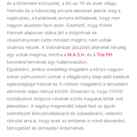
és a történelmi környezet, a 60-as 70-es évek világa,
Vietnám és a hátország annyira elevenen jelenik meg a
regényben, a karakterek annyira erőteljesek, hogy nem
nagyon akadtam fenn ezen. Érezhető, hogy Kristin
Hannah alaposan utána járt a dolgoknak és
olvasmányosan tudta mindezt megírni, nem voltak
unalmas részek. A Vietnámban játszódó jelenetek tényleg
úgy voltak megírva, mintha a
M.A.S.H.
és a
The Pitt
keverékei lennének egy hullámvasúton.
Egyébként, amikor eredetileg megjelent a könyv nagyon
sokan párhuzamot vontak a világjárvány ideje alatt kialakult
egészségügyi helyzet és A nőkben megjelenő a társadalmi
elismerés teljes hiánya között. Olvastam is, hogy COVID
osztályokon dolgozó nővérek szinte magukat látták sok
jelenetben. A regény megrendítő képet fest az ápoló
személyzet áldozatvállalásáról és odaadásáról, valamint
rámutat arra is, hogy ezek az emberek is mind elismerést,
támogatást és ünneplést érdemelnek.