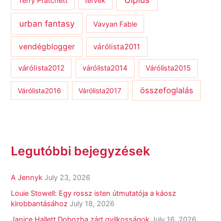
Terry Pratchett
tervek
urban fantasy
Vavyan Fable
vendégblogger
várólista2011
várólista2012
várólista2014
Várólista2015
összefoglalás
Várólista2016
Várólista2017
Legutóbbi bejegyzések
A Jennyk
July 23, 2026
Louie Stowell: Egy ​rossz isten útmutatója a káosz
kirobbantásához
July 18, 2026
Janice Hallett Dobozba zárt gyilkosságok
July 16, 2026