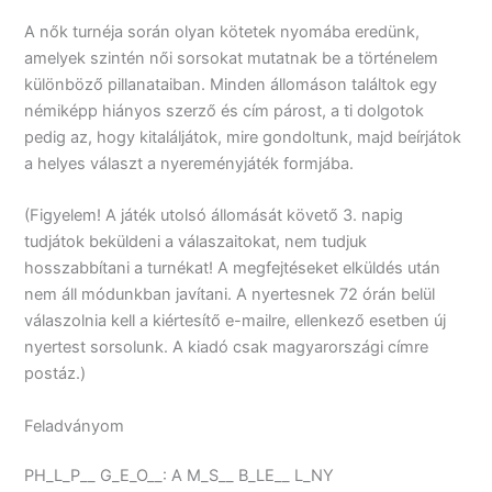
A nők turnéja során olyan kötetek nyomába eredünk,
amelyek szintén női sorsokat mutatnak be a történelem
különböző pillanataiban. Minden állomáson találtok egy
némiképp hiányos szerző és cím párost, a ti dolgotok
pedig az, hogy kitaláljátok, mire gondoltunk, majd beírjátok
a helyes választ a nyereményjáték formjába.
(Figyelem! A játék utolsó állomását követő 3. napig
tudjátok beküldeni a válaszaitokat, nem tudjuk
hosszabbítani a turnékat! A megfejtéseket elküldés után
nem áll módunkban javítani. A nyertesnek 72 órán belül
válaszolnia kell a kiértesítő e-mailre, ellenkező esetben új
nyertest sorsolunk. A kiadó csak magyarországi címre
postáz.)
Feladványom
PH_L_P__ G_E_O__: A M_S__ B_LE__ L_NY