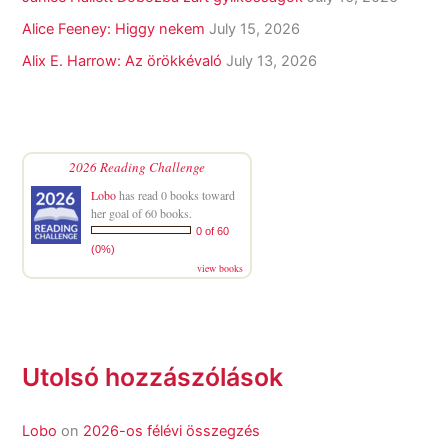
Alice Feeney: Higgy nekem
July 15, 2026
Alix E. Harrow: Az örökkévaló
July 13, 2026
2026 Reading Challenge
Lobo
has read 0 books toward
her goal of 60 books.
0 of 60
(0%)
view books
Utolsó hozzászólások
Lobo
on
2026-os félévi összegzés