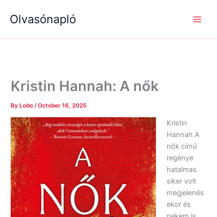
S
R
R
Skip
e
é
é
Olvasónapló
to
a
g
g
content
r
i
i
c
s
s
h
é
é
g
g
e
e
k
k
Kristin Hannah: A nők
By
Lobo
/
October 16, 2025
Kristin
Hannah A
nők című
regénye
hatalmas
siker volt
megjelenés
ekor és
nekem is