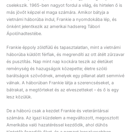
cselekszik. 1965-ben nagyot fordul a világ, és hirtelen ő is
más jövőt képzel el maga számára. Amikor bátyja a
vietnámi háborúba indul, Frankie a nyomdokába lép, és
önként jelentkezik az amerikai hadsereg Tábori
Ápolóhadtestébe.
Frankie éppoly zöldfülű és tapasztalatlan, mint a vietnámi
háborúba küldött férfiak, és megrendíti az ott átélt zűrzavar
és pusztítás. Nap mint nap kockára teszik az életüket
reménység és hazugságok közepette; életre szóló
barátságok szövődnek, amelyek egy pillanat alatt semmivé
válnak. A háborúban Frankie látja a szerencséseket, a
bátrakat, a megtörteket és az elveszetteket – és ő is egy
lesz közülük.
De a háború csak a kezdet Frankie és veterántársai
számára. Az igazi küzdelem a megváltozott, megosztott
Amerikába való hazatéréssel kezdődik, ahol dühös