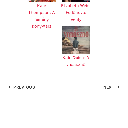
Kate
Elizabeth Wein:
Thompson: A
Fedőneve:
remény
Verity
könyvtára
Kate Quinn: A
vadásznő
PREVIOUS
NEXT