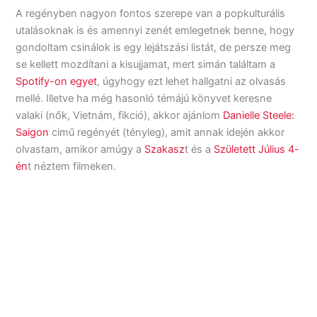
A regényben nagyon fontos szerepe van a popkulturális
utalásoknak is és amennyi zenét emlegetnek benne, hogy
gondoltam csinálok is egy lejátszási listát, de persze meg
se kellett mozdítani a kisujjamat, mert simán találtam a
Spotify-on egyet
, úgyhogy ezt lehet hallgatni az olvasás
mellé. Illetve ha még hasonló témájú könyvet keresne
valaki (nők, Vietnám, fikció), akkor ajánlom
Danielle Steele:
Saigon
cimű regényét (tényleg), amit annak idején akkor
olvastam, amikor amúgy a
Szakasz
t és a
Született Július 4-
én
t néztem filmeken.