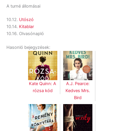
A turné állomásai
10.12.
Utószó
10.14.
Kitablar
10.16. Olvasónapló
Hasonló bejegyzések:
Kate Quinn: A
A.J. Pearce:
rózsa kód
Kedves Mrs.
Bird