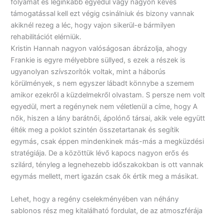
folyamat és leginkább egyedül vagy nagyon kevés
támogatással kell ezt végig csinálniuk és bizony vannak
akiknél rezeg a léc, hogy vajon sikerül-e bármilyen
rehabilitációt elérniük.
Kristin Hannah nagyon valóságosan ábrázolja, ahogy
Frankie is egyre mélyebbre süllyed, s ezek a részek is
ugyanolyan szívszorítók voltak, mint a háborús
körülmények, s nem egyszer lábadt könnybe a szemem
amikor ezekről a küzdelmekről olvastam. S persze nem volt
egyedül, mert a regénynek nem véletlenül a címe, hogy A
nők, hiszen a lány barátnői, ápolónő társai, akik vele együtt
élték meg a poklot szintén összetartanak és segítik
egymás, csak éppen mindenkinek más-más a megküzdési
stratégiája. De a közöttük lévő kapocs nagyon erős és
szilárd, tényleg a legnehezebb időszakokban is ott vannak
egymás mellett, mert igazán csak ők értik meg a másikat.
Lehet, hogy a regény cselekményében van néhány
sablonos rész meg kitalálható fordulat, de az atmoszférája