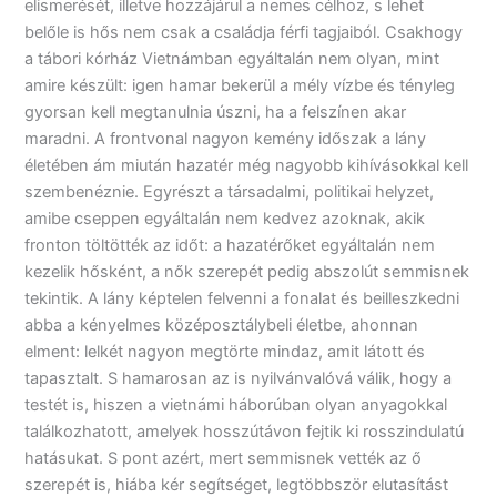
elismerését, illetve hozzájárul a nemes célhoz, s lehet
belőle is hős nem csak a családja férfi tagjaiból. Csakhogy
a tábori kórház Vietnámban egyáltalán nem olyan, mint
amire készült: igen hamar bekerül a mély vízbe és tényleg
gyorsan kell megtanulnia úszni, ha a felszínen akar
maradni. A frontvonal nagyon kemény időszak a lány
életében ám miután hazatér még nagyobb kihívásokkal kell
szembenéznie. Egyrészt a társadalmi, politikai helyzet,
amibe cseppen egyáltalán nem kedvez azoknak, akik
fronton töltötték az időt: a hazatérőket egyáltalán nem
kezelik hősként, a nők szerepét pedig abszolút semmisnek
tekintik. A lány képtelen felvenni a fonalat és beilleszkedni
abba a kényelmes középosztálybeli életbe, ahonnan
elment: lelkét nagyon megtörte mindaz, amit látott és
tapasztalt. S hamarosan az is nyilvánvalóvá válik, hogy a
testét is, hiszen a vietnámi háborúban olyan anyagokkal
találkozhatott, amelyek hosszútávon fejtik ki rosszindulatú
hatásukat. S pont azért, mert semmisnek vették az ő
szerepét is, hiába kér segítséget, legtöbbször elutasítást