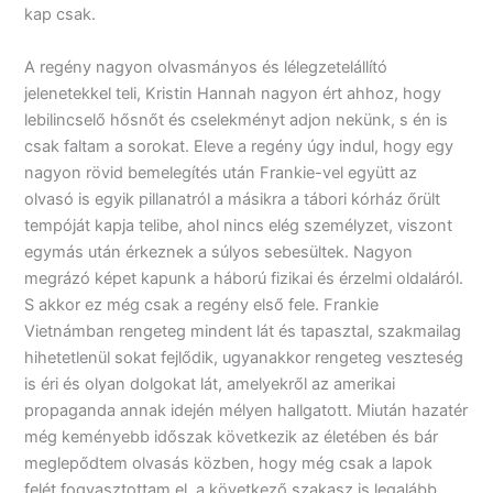
kap csak.
A regény nagyon olvasmányos és lélegzetelállító
jelenetekkel teli, Kristin Hannah nagyon ért ahhoz, hogy
lebilincselő hősnőt és cselekményt adjon nekünk, s én is
csak faltam a sorokat. Eleve a regény úgy indul, hogy egy
nagyon rövid bemelegítés után Frankie-vel együtt az
olvasó is egyik pillanatról a másikra a tábori kórház őrült
tempóját kapja telibe, ahol nincs elég személyzet, viszont
egymás után érkeznek a súlyos sebesültek. Nagyon
megrázó képet kapunk a háború fizikai és érzelmi oldaláról.
S akkor ez még csak a regény első fele. Frankie
Vietnámban rengeteg mindent lát és tapasztal, szakmailag
hihetetlenül sokat fejlődik, ugyanakkor rengeteg veszteség
is éri és olyan dolgokat lát, amelyekről az amerikai
propaganda annak idején mélyen hallgatott. Miután hazatér
még keményebb időszak következik az életében és bár
meglepődtem olvasás közben, hogy még csak a lapok
felét fogyasztottam el, a következő szakasz is legalább