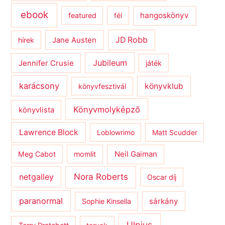
ebook
hangoskönyv
featured
fél
JD Robb
hírek
Jane Austen
Jubileum
Jennifer Crusie
játék
karácsony
könyvklub
könyvfesztivál
Könyvmolyképző
könyvlista
Lawrence Block
Loblowrimo
Matt Scudder
Meg Cabot
momlit
Neil Gaiman
netgalley
Nora Roberts
Oscar díj
paranormal
sárkány
Sophie Kinsella
Ulpius