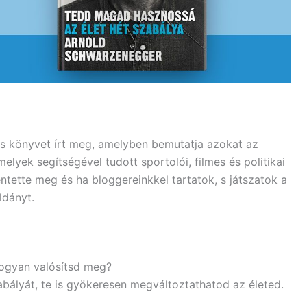
s könyvet írt meg, amelyben bemutatja azokat az
elyek segítségével tudott sportolói, filmes és politikai
elentette meg és ha bloggereinkkel tartatok, s játszatok a
ldányt.
hogyan valósítsd meg?
ályát, te is gyökeresen megváltoztathatod az életed.