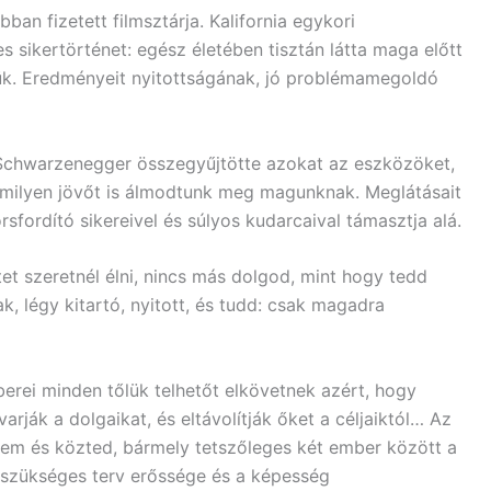
bban fizetett filmsztárja. Kalifornia egykori
 sikertörténet: egész életében tisztán látta maga előtt
tük. Eredményeit nyitottságának, jó problémamegoldó
Schwarzenegger összegyűjtötte azokat az eszközöket,
rmilyen jövőt is álmodtunk meg magunknak. Meglátásait
sfordító sikereivel és súlyos kudarcaival támasztja alá.
et szeretnél élni, nincs más dolgod, mint hogy tedd
 légy kitartó, nyitott, és tudd: csak magadra
erei minden tőlük telhetőt elkövetnek azért, hogy
arják a dolgaikat, és eltávolítják őket a céljaiktól… Az
tem és közted, bármely tetszőleges két ember között a
 szükséges terv erőssége és a képesség