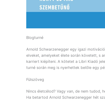
Blogturné
Arnold Schwarzenegger egy igazi motiváció
elveket, amelyeket élete során követett, s am
karriert kiépíteni. A kötetet a Libri Kiadó j
turné során meg is nyerhettek belőle egy pé
Fülszöveg
Nincs életcélod? Vagy van, de nem tudod, 
Ha betartod Arnold Schwarzenegger hét szab