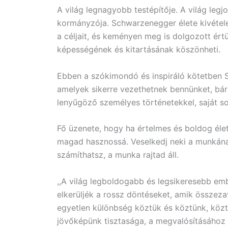
A világ legnagyobb testépítője. A világ legjo
kormányzója. Schwarzenegger élete kivételes
a céljait, és keményen meg is dolgozott ér
képességének és kitartásának köszönheti.
Ebben a szókimondó és inspiráló kötetben 
amelyek sikerre vezethetnek bennünket, bá
lenyűgöző személyes történetekkel, saját sor
Fő üzenete, hogy ha értelmes és boldog élet
magad hasznossá. Veselkedj neki a munkának,
számíthatsz, a munka rajtad áll.
,,A világ legboldogabb és legsikeresebb emb
elkerüljék a rossz döntéseket, amik összezav
egyetlen különbség köztük és köztünk, köz
jövőképünk tisztasága, a megvalósításához