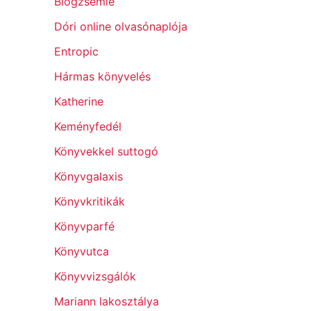
Blogzsemle
Dóri online olvasónaplója
Entropic
Hármas könyvelés
Katherine
Keményfedél
Könyvekkel suttogó
Könyvgalaxis
Könyvkritikák
Könyvparfé
Könyvutca
Könyvvizsgálók
Mariann lakosztálya