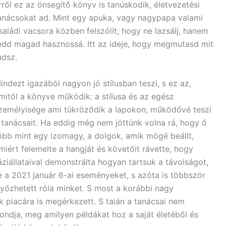
rről ez az önsegítő könyv is tanúskodik, életvezetési
anácsokat ad. Mint egy apuka, vagy nagypapa valami
saládi vacsora közben felszólít, hogy ne lazsálj, hanem
edd magad hasznossá. Itt az ideje, hogy megmutasd mit
udsz.
indezt igazából nagyon jó stílusban teszi, s ez az,
mitől a könyve működik: a stílusa és az egész
zemélyisége ami tükröződik a lapokon, működővé teszi
 tanácsait. Ha eddig még nem jöttünk volna rá, hogy ő
öbb mint egy izomagy, a dolgok, amik mögé beállt,
miért felemelte a hangját és követőit rávette, hogy
áziállataival demonstrálta hogyan tartsuk a távolságot,
e a 2021 január 6-ai eseményeket, s azóta is többször
ggyőzhetett róla minket. S most a korábbi nagy
 piacára is megérkezett. S talán a tanácsai nem
ndja, meg amilyen példákat hoz a saját életéből és