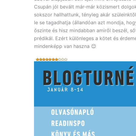
Csupán jól bevált már-már közismert dolgok
sokszor hallhattunk, tényleg akár szüleinkt
le se tagadhatja (állandóan azt mondja, hogy
őszinte és hisz mindabban amiről beszél, sőt
prédikál. Ezért különleges a kötet és érdeme
mindenképp van haszna 😊