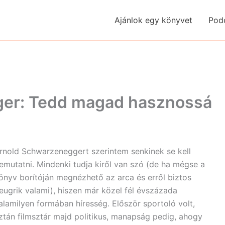
Ajánlok egy könyvet
Pod
er: Tedd magad hasznossá
rnold Schwarzeneggert szerintem senkinek se kell
emutatni. Mindenki tudja kiről van szó (de ha mégse a
önyv borítóján megnézhető az arca és erről biztos
eugrik valami), hiszen már közel fél évszázada
alamilyen formában híresség. Először sportoló volt,
ztán filmsztár majd politikus, manapság pedig, ahogy