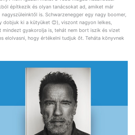
ból építkezik és olyan tanácsokat ad, amiket már
ől nagyszüleinktől is. Schwarzenegger egy nagy boomer,
 dobjuk ki a kütyüket 😊), viszont nagyon lelkes,
 mindezt gyakorolja is, tehát nem bort iszik és vizet
s elolvasni, hogy értékelni tudjuk őt. Teháta könyvnek