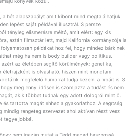
 témájú könyvek közül.
n, a hét alapszabályt amit kibont mind megtalálhatjuk
en lépést saját példával illusztrál. S persze
ól tényleg elismerésre méltó, amit elért: egy kis
a, aztán filmsztár lett, majd Kalifornia kormányzója is
és folyamatosan példákat hoz fel, hogy mindez bárkinek
that még ha nem is body builder vagy politikus.
k azért az életében segítő körülmények: genetika,
 életrajzként is olvasható, hiszen mint mondtam
kdotázik megfelelő humorral tudja kezelni a hibáit is. S
, hogy még ennyi idősen is szomjazza a tudást és nem
agát, akik többet tudnak egy adott dologról mint ő.
te és tartotta magát ehhez a gyakorlathoz. A segítség
g mindig rengeteg szervezet ahol aktívan részt vesz
t tegye jobbá.
ő könyv nem igazán mutat a Tedd magad hasznossá.