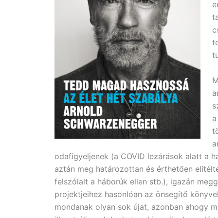
e
t
c
t
t
M
a
s
a
t
a
odafigyeljenek (a COVID lezárások alatt a h
aztán meg határozottan és érthetően elítélt
felszólalt a háborúk ellen stb.), igazán me
projektjeihez hasonlóan az önsegítő könyvek
mondanak olyan sok újat, azonban ahogy mo