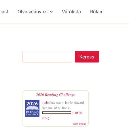
S
R
R
e
é
é
cast
Olvasmányok
Várólista
Rólam
a
g
g
r
i
i
c
s
s
h
é
é
g
g
e
e
k
k
Keress
2026 Reading Challenge
Lobo
has read 0 books toward
her goal of 60 books.
0 of 60
(0%)
view books