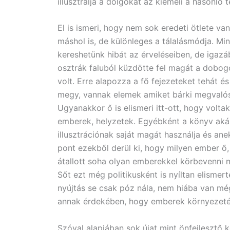
illusztrálja a dolgokat az kiemeli a hasonló
El is ismeri, hogy nem sok eredeti ötlete va
máshol is, de különleges a tálalásmódja. Mind
kereshetünk hibát az érveléseiben, de igazáb
osztrák faluból küzdötte fel magát a dobogór
volt. Erre alapozza a fő fejezeteket tehát 
megy, vannak elemek amiket bárki megvalósí
Ugyanakkor ő is elismeri itt-ott, hogy volta
emberek, helyzetek. Egyébként a könyv akár
illusztrációnak saját magát használja és ane
pont ezekből derül ki, hogy milyen ember ő
átallott soha olyan emberekkel körbevenni m
Sőt ezt még politikusként is nyíltan elismer
nyújtás se csak póz nála, nem hiába van mé
annak érdekében, hogy emberek környezeté
Szóval alapjában sok újat mint önfejleszt