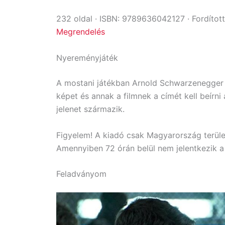
232 oldal · ISBN: 9789636042127 · Fordított
Megrendelés
Nyereményjáték
A mostani játékban Arnold Schwarzenegger fi
képet és annak a filmnek a címét kell beírni
jelenet származik.
Figyelem! A kiadó csak Magyarország terület
Amennyiben 72 órán belül nem jelentkezik a 
Feladványom