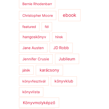
Bernie Rhodenbarr
ebook
Christopher Moore
featured
fél
hangoskönyv
hírek
JD Robb
Jane Austen
Jubileum
Jennifer Crusie
karácsony
játék
könyvklub
könyvfesztivál
könyvlista
Könyvmolyképző