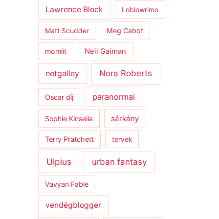
Lawrence Block
Loblowrimo
Matt Scudder
Meg Cabot
momlit
Neil Gaiman
netgalley
Nora Roberts
paranormal
Oscar díj
sárkány
Sophie Kinsella
Terry Pratchett
tervek
Ulpius
urban fantasy
Vavyan Fable
vendégblogger