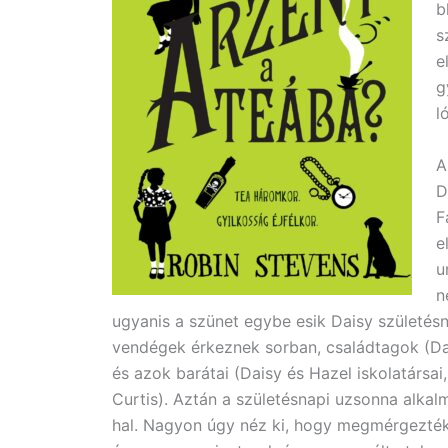
b
s
e
g
l
A
D
F
e
u
n
ugyanis a szünet egybe esik Daisy születésn
vendégek érkeznek sorban, családtagok (Dai
és azok barátai (Daisy és Hazel iskolatársai
Curtis). Aztán a születésnapi uzsonna alkal
hal. Nagyon úgy néz ki, hogy megmérgezték!