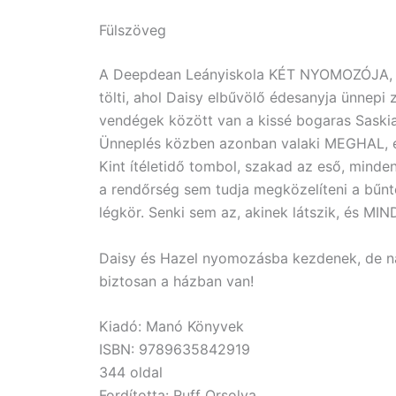
Fülszöveg
A Deepdean Leányiskola KÉT NYOMOZÓJA, Da
tölti, ahol Daisy elbűvölő édesanyja ünnepi 
vendégek között van a kissé bogaras Saskia n
Ünneplés közben azonban valaki MEGHAL, é
Kint ítéletidő tombol, szakad az eső, minden
a rendőrség sem tudja megközelíteni a bűnt
légkör. Senki sem az, akinek látszik, és 
Daisy és Hazel nyomozásba kezdenek, de nag
biztosan a házban van!
Kiadó: Manó Könyvek
ISBN: 9789635842919
344 oldal
Fordította: Ruff Orsolya