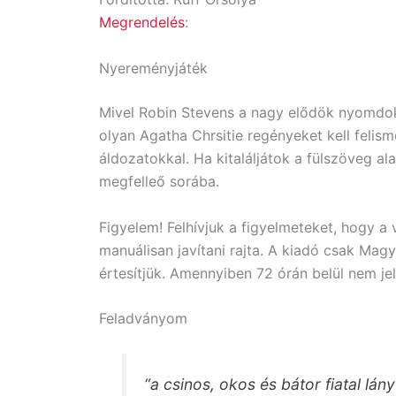
Megrendelés
:
Nyereményjáték
Mivel Robin Stevens a nagy elődök nyomdok
olyan Agatha Chrsitie regényeket kell felis
áldozatokkal. Ha kitaláljátok a fülszöveg ala
megfelleő sorába.
Figyelem! Felhívjuk a figyelmeteket, hogy 
manuálisan javítani rajta. A kiadó csak Mag
értesítjük. Amennyiben 72 órán belül nem je
Feladványom
“a csinos, okos és bátor fiatal l