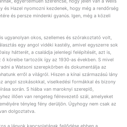
nnak, egyértelműen szerencse, hogy jelen van a Wells
isy és Hazel nyomozni kezdenek, hogy még a rendőrség
létére és persze mindenki gyanús. Igen, még a közeli
s ugyanolyan okos, szellemes és szórakoztató volt,
lasztás egy angol vidéki kastély, amivel egyszerre sok
sy hátterét, a családja jelenlegi felépítését, azt is,
 ő köreibe tartozók így az 1930-as években. S mivel
radni a Watsoni szerepkörben és dokumentálja az
atunk erről a világról. Hiszen a kínai származású lány
 angol szokásokkal, viselkedési formákkal és bizony
eírása során. S hiába van maroknyi szereplő,
yhez illően van rengeteg félrevezető szál, amelyeket
személyére tényleg fény derüljön. Úgyhogy nem csak az
van dolgoztatva.
tos a lányok kapcsolatának fejlődése ebben a