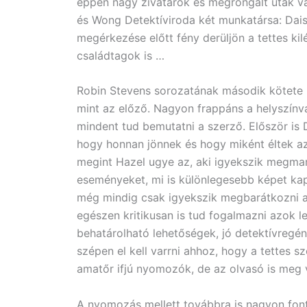
éppen nagy zivatarok és megrongált utak va
és Wong Detektíviroda két munkatársa: Da
megérkezése előtt fény derüljön a tettes ki
családtagok is …
Robin Stevens sorozatának második kötete i
mint az előző. Nagyon frappáns a helyszínvá
mindent tud bemutatni a szerző. Először is Dai
hogy honnan jönnek és hogy miként éltek az
megint Hazel ugye az, aki igyekszik megma
eseményeket, mi is különlegesebb képet kaph
még mindig csak igyekszik megbarátkozni az
egészen kritikusan is tud fogalmazni azok l
behatárolható lehetőségek, jó detektívregén
szépen el kell varrni ahhoz, hogy a tettes 
amatőr ifjú nyomozók, de az olvasó is meg 
A nyomozás mellett továbbra is nagyon fon