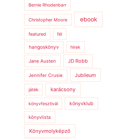
Bernie Rhodenbarr
ebook
Christopher Moore
featured
fél
hangoskönyv
hírek
JD Robb
Jane Austen
Jubileum
Jennifer Crusie
karácsony
játék
könyvklub
könyvfesztivál
könyvlista
Könyvmolyképző