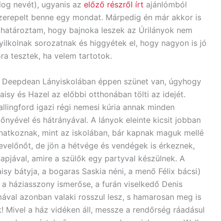
log nevét), ugyanis az
előző részről írt
ajánlómból
zerepelt benne egy mondat. Márpedig én már akkor is
lhatároztam, hogy bajnoka leszek az Úrilányok nem
yilkolnak sorozatnak és higgyétek el, hogy nagyon is jó
óra tesztek, ha velem tartotok.
 Deepdean Lányiskolában éppen szünet van, úgyhogy
aisy és Hazel az előbbi otthonában tölti az idejét.
allingford igazi régi nemesi kúria annak minden
lőnyével és hátrányával. A lányok eleinte kicsit jobban
natkoznak, mint az iskolában, bár kapnak maguk mellé
evelőnőt, de jön a hétvége és vendégek is érkeznek,
apjával, amire a szülők egy partyval készülnek. A
sy bátyja, a bogaras Saskia néni, a menő Félix bácsi)
, a háziasszony ismerőse, a furán viselkedő Denis
mával azonban valaki rosszul lesz, s hamarosan meg is
 Mivel a ház vidéken áll, messze a rendőrség ráadásul