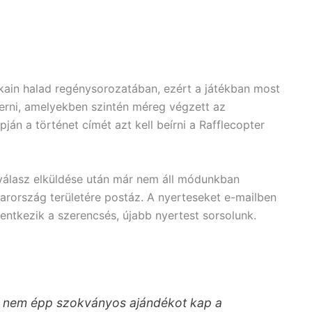
ain halad regénysorozatában, ezért a játékban most
merni, amelyekben szintén méreg végzett az
pján a történet címét azt kell beírni a Rafflecopter
a válasz elküldése után már nem áll módunkban
yarország területére postáz. A nyerteseket e-mailben
lentkezik a szerencsés, újabb nyertest sorsolunk.
ány nem épp szokványos ajándékot kap a