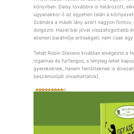
könyvben. Daisy továbbra is határozott, elké
ugyanakkor ő az egyetlen talán a környezet
Számára a másik lány azért nagyon fontos,
dolgozni. Hazel bár jóval visszafogottabb é
elismeri barátnője erősségeit, nem csak egy 
Tehát Robin Stevens kiválóan elvégezte a f
izgalmas és furfangos, s tényleg lehet kap
gyerekeknek, hanem felnőtteknek is élvezete
beszámolóját olvashattátok).