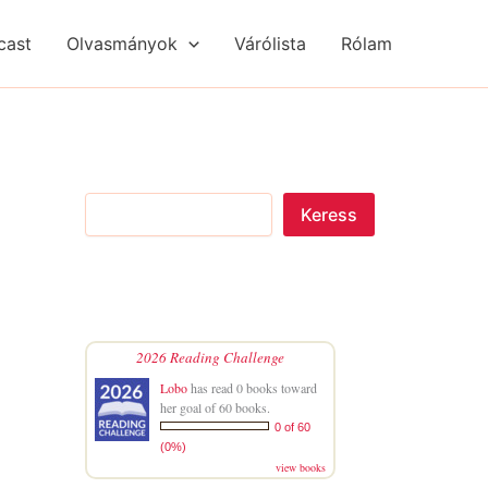
S
R
R
e
é
é
cast
Olvasmányok
Várólista
Rólam
a
g
g
r
i
i
c
s
s
h
é
é
g
g
e
e
k
k
Keress
2026 Reading Challenge
Lobo
has read 0 books toward
her goal of 60 books.
0 of 60
(0%)
view books