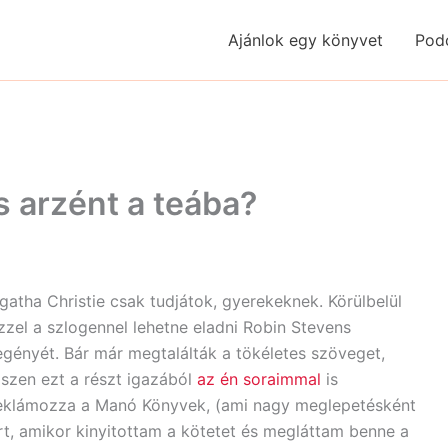
Ajánlok egy könyvet
Pod
s arzént a teába?
gatha Christie csak tudjátok, gyerekeknek. Körülbelül
zzel a szlogennel lehetne eladni Robin Stevens
egényét. Bár már megtalálták a tökéletes szöveget,
iszen ezt a részt igazából
az én soraimmal
is
eklámozza a Manó Könyvek, (ami nagy meglepetésként
rt, amikor kinyitottam a kötetet és megláttam benne a