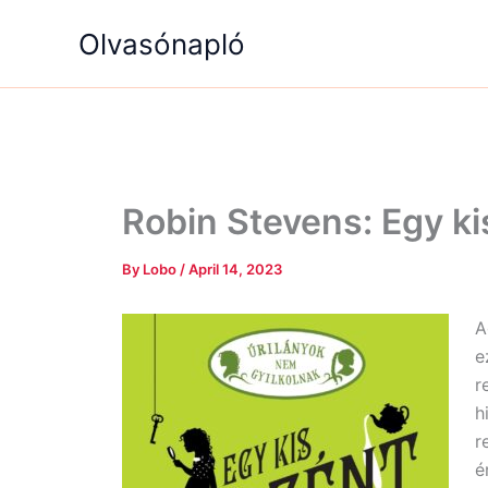
Skip
Olvasónapló
to
content
Robin Stevens: Egy ki
By
Lobo
/
April 14, 2023
A
e
r
h
r
é