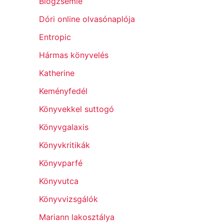
Blogzsemle
Dóri online olvasónaplója
Entropic
Hármas könyvelés
Katherine
Keményfedél
Könyvekkel suttogó
Könyvgalaxis
Könyvkritikák
Könyvparfé
Könyvutca
Könyvvizsgálók
Mariann lakosztálya