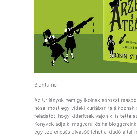
Blogturné
Az Úrilányok nem gyilkolnak sorozat máso
hősei most egy vidéki kúriában találkoznak a
feladatot, hogy kiderítsék vajon ki is tette 
Könyvek adja ki magyarul és ha bloggereink
egy szerencsés olvasóé lehet a kiadó által 