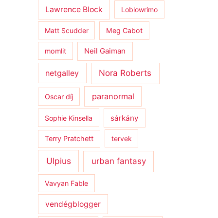
Lawrence Block
Loblowrimo
Matt Scudder
Meg Cabot
momlit
Neil Gaiman
netgalley
Nora Roberts
paranormal
Oscar díj
sárkány
Sophie Kinsella
Terry Pratchett
tervek
Ulpius
urban fantasy
Vavyan Fable
vendégblogger