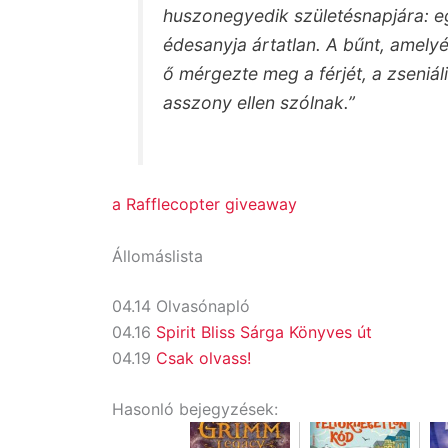
huszonegyedik születésnapjára: egy 
édesanyja ártatlan. A bűnt, amelyé
ő mérgezte meg a férjét, a zseniá
asszony ellen szólnak.”
a Rafflecopter giveaway
Állomáslista
04.14 Olvasónapló
04.16
Spirit Bliss Sárga Könyves út
04.19
Csak olvass!
Hasonló bejegyzések: