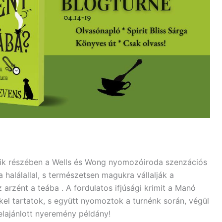
dik részében a Wells és Wong nyomozóiroda szenzációs
 halálallal, s természetsen magukra vállalják a
az arzént a teába . A fordulatos ifjúsági krimit a Manó
kel tartatok, s együtt nyomoztok a turnénk során, végül
felajánlott nyeremény példány!