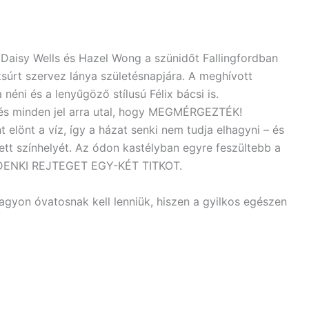
isy Wells és Hazel Wong a szünidőt Fallingfordban
zsúrt szervez lánya születésnapjára. A meghívott
éni és a lenyűgöző stílusú Félix bácsi is.
s minden jel arra utal, hogy MEGMÉRGEZTÉK!
t elönt a víz, így a házat senki nem tudja elhagyni – és
ett színhelyét. Az ódon kastélyban egyre feszültebb a
MINDENKI REJTEGET EGY-KÉT TITKOT.
yon óvatosnak kell lenniük, hiszen a gyilkos egészen