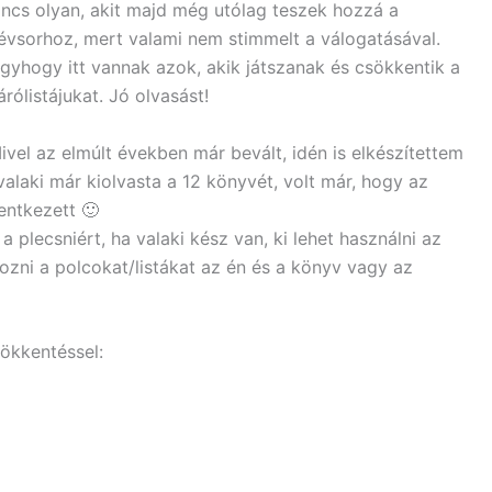
incs olyan, akit majd még utólag teszek hozzá a
évsorhoz, mert valami nem stimmelt a válogatásával.
gyhogy itt vannak azok, akik játszanak és csökkentik a
árólistájukat. Jó olvasást!
ivel az elmúlt években már bevált, idén is elkészítettem
a valaki már kiolvasta a 12 könyvét, volt már, hogy az
entkezett 🙂
 plecsniért, ha valaki kész van, ki lehet használni az
hozni a polcokat/listákat az én és a könyv vagy az
sökkentéssel: