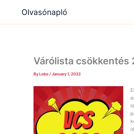
Skip
Olvasónapló
to
content
Várólista csökkentés 
By
Lobo
/
January 1, 2022
E
e
I
p
k
i