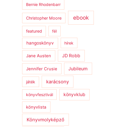
Bernie Rhodenbarr
ebook
Christopher Moore
featured
fél
hangoskönyv
hírek
JD Robb
Jane Austen
Jubileum
Jennifer Crusie
karácsony
játék
könyvklub
könyvfesztivál
könyvlista
Könyvmolyképző