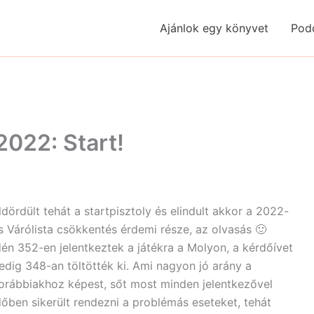
Ajánlok egy könyvet
Pod
2022: Start!
ldördült tehát a startpisztoly és elindult akkor a 2022-
s Várólista csökkentés érdemi része, az olvasás 🙂
dén 352-en jelentkeztek a játékra a Molyon, a kérdőívet
edig 348-an töltötték ki. Ami nagyon jó arány a
orábbiakhoz képest, sőt most minden jelentkezővel
dőben sikerült rendezni a problémás eseteket, tehát