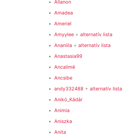
Allanon
Amadea
Ameriel
Amyylee
+
alternatív lista
Ananiila
+
alternatív lista
Anastasia99
Ancalimë
Ancsibe
andy332488
+
alternatív lista
Anikó_Kádár
Animia
Aniszka
Anita