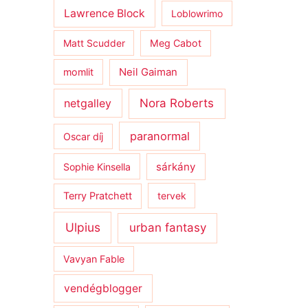
Lawrence Block
Loblowrimo
Matt Scudder
Meg Cabot
momlit
Neil Gaiman
netgalley
Nora Roberts
paranormal
Oscar díj
sárkány
Sophie Kinsella
Terry Pratchett
tervek
Ulpius
urban fantasy
Vavyan Fable
vendégblogger