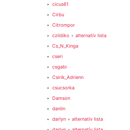
cicus61
Cirbu
Citrompor
czildiko
+
alternatív lista
Cs_N_Kinga
cseri
csgabi
Csirik_Adrienn
csucsorka
Damson
danlin
darlyn
+
alternatív lista
darlyn
+
alternatív lista