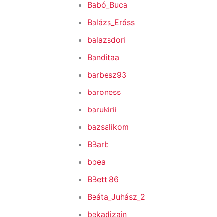
Babó_Buca
Balázs_Erőss
balazsdori
Banditaa
barbesz93
baroness
barukirii
bazsalikom
BBarb
bbea
BBetti86
Beáta_Juhász_2
bekadizajn