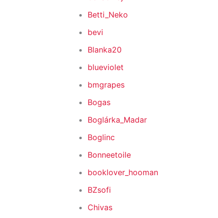
Betti_Neko
bevi
Blanka20
blueviolet
bmgrapes
Bogas
Boglárka_Madar
Boglinc
Bonneetoile
booklover_hooman
BZsofi
Chivas