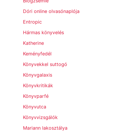
Blogzsemle
Dóri online olvasónaplója
Entropic
Hármas könyvelés
Katherine
Keményfedél
Könyvekkel suttogó
Könyvgalaxis
Könyvkritikák
Könyvparfé
Könyvutca
Könyvvizsgálók
Mariann lakosztálya