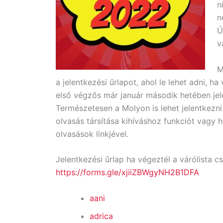
n
n
Ú
v
M
a jelentkezési űrlapot, ahol le lehet adni, h
első végzős már január második hetében jel
Természetesen a Molyon is lehet jelentkezni a
olvasás társítása kihíváshoz funkciót vagy 
olvasások linkjével.
Jelentkezési űrlap ha végeztél a várólista c
https://forms.gle/xjiiZBWgyNH2B1DFA
aani
adrica