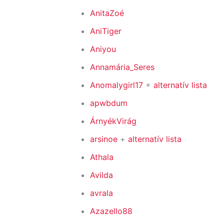
AnitaZoé
AniTiger
Aniyou
Annamária_Seres
Anomalygirl17
+
alternatív lista
apwbdum
ÁrnyékVirág
arsinoe
+
alternatív lista
Athala
Avilda
avrala
Azazello88