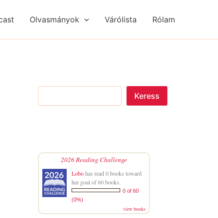
S
R
R
e
é
é
cast
Olvasmányok
Várólista
Rólam
a
g
g
r
i
i
c
s
s
h
é
é
g
g
e
e
k
k
Keress
2026 Reading Challenge
Lobo
has read 0 books toward
her goal of 60 books.
0 of 60
(0%)
view books