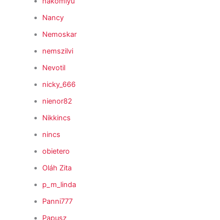
nakomiyu
Nancy
Nemoskar
nemszilvi
Nevotil
nicky_666
nienor82
Nikkincs
nincs
obietero
Oláh Zita
p_m_linda
Panni777
Papusz