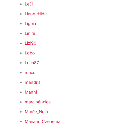
LeDi
LianneHide
Ligeia
Linire
Lizi90
Lobo
Luca87
macs
mandris
Manni
marcipáncica
Marée_Noire
Mariann Czenema