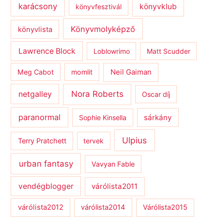
karácsony
könyvklub
könyvfesztivál
Könyvmolyképző
könyvlista
Lawrence Block
Loblowrimo
Matt Scudder
Meg Cabot
momlit
Neil Gaiman
netgalley
Nora Roberts
Oscar díj
paranormal
sárkány
Sophie Kinsella
Ulpius
Terry Pratchett
tervek
urban fantasy
Vavyan Fable
vendégblogger
várólista2011
várólista2012
várólista2014
Várólista2015