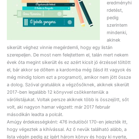
eredményhi
rdetést,
pedig
szerintem
mindenki,
akinek
sikerült véghez vinnie megérdemli, hogy egy listán
szerepeljen. De most nem felejtettem el, talán mert nekem
évek óta megint sikerült és ez azért kicsit jó érzéssel töltött
el, bár akkor se dőltem a kardomba még (lásd itt vagyok és
még mindig tolom ezt a programot), amikor nem jött össze
a dolog. Szóval gratulálok a végzősőknek, akiknek sikerült
2017-ben legalább 12 könyvvel csökkenteniük a
várólistájukat. Voltak persze akiknek több is összejött, sőt
volt, aki nagyon hamar végzett: már 2017 február
másodikán leadta a polcát.
Amúgy érdekességként: 476 indulóból 170-en jelezték itt,
hogy végeztek a kihívással. Az ő nevük található alább, a
lista végén pedig az ígért három könyv és hogy ki nyerte,