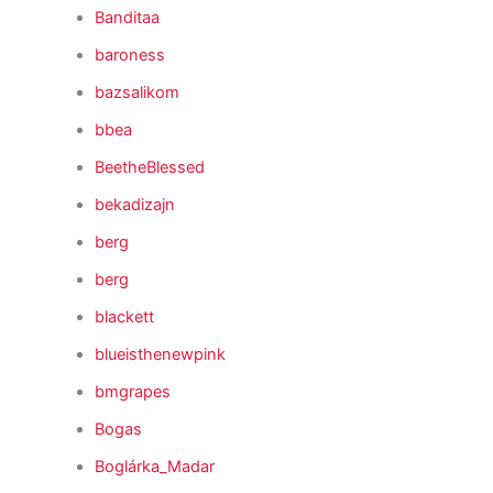
Banditaa
baroness
bazsalikom
bbea
BeetheBlessed
bekadizajn
berg
berg
blackett
blueisthenewpink
bmgrapes
Bogas
Boglárka_Madar