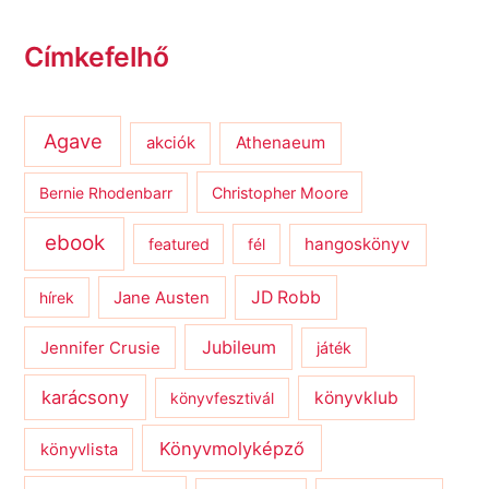
Címkefelhő
Agave
Athenaeum
akciók
Bernie Rhodenbarr
Christopher Moore
ebook
hangoskönyv
featured
fél
JD Robb
hírek
Jane Austen
Jubileum
Jennifer Crusie
játék
karácsony
könyvklub
könyvfesztivál
Könyvmolyképző
könyvlista