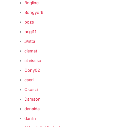
Boglinc
Böngyör6
bozs
brigi11
ℬritta
ciemat
clarisssa
Cony02
cseri
Csoszi
Damson
danaida
danlin