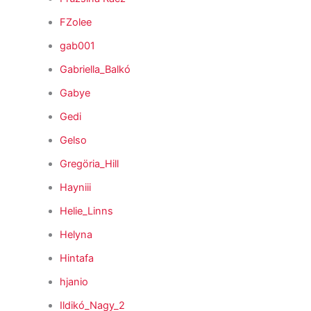
FZolee
gab001
Gabriella_Balkó
Gabye
Gedi
Gelso
Gregöria_Hill
Hayniii
Helie_Linns
Helyna
Hintafa
hjanio
Ildikó_Nagy_2