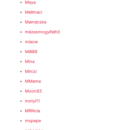
Maya
Melimaci
Memécske
mézesmogyifelhő
miaow
Milli88
Mina
Mircsi
MMeme
Moon93
motyi11
MRNcia
mspepe