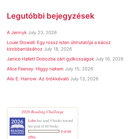
Legutóbbi bejegyzések
A Jennyk
July 23, 2026
Louie Stowell: Egy ​rossz isten útmutatója a káosz
kirobbantásához
July 18, 2026
Janice Hallett Dobozba zárt gyilkosságok
July 16, 2026
Alice Feeney: Higgy nekem
July 15, 2026
Alix E. Harrow: Az örökkévaló
July 13, 2026
2026 Reading Challenge
Lobo
has read 0 books toward
her goal of 60 books.
0 of 60
(0%)