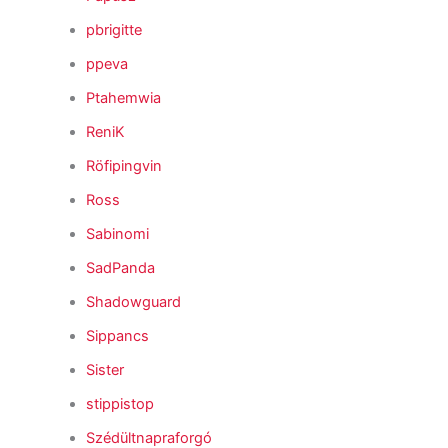
pbrigitte
ppeva
Ptahemwia
ReniK
Röfipingvin
Ross
Sabinomi
SadPanda
Shadowguard
Sippancs
Sister
stippistop
Szédültnapraforgó