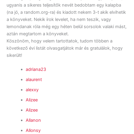
ugyanis a sikeres teljesítők nevét bedobtam egy kalapba
(na jó, a random.org-ra) és kiadott nekem 3-t akik elvihetik
a könyveket. Nekik írok levelet, ha nem teszik, vagy
lemondanak róla még egy héten belül sorsolok valaki mást,
aztán megtartom a könyveket.
Köszönöm, hogy velem tartottatok, tudom többen a
következő évi listát olvasgatjátok már és gratulálok, hogy
sikerült!
adriana23
alaurent
alexxy
Alizee
Alizee
Allanon
Allonsy