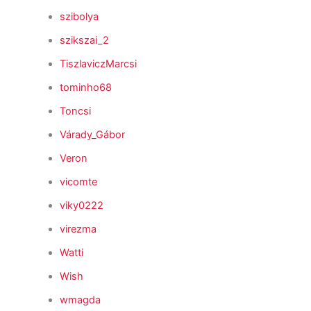
szibolya
szikszai_2
TiszlaviczMarcsi
tominho68
Toncsi
Várady_Gábor
Veron
vicomte
viky0222
virezma
Watti
Wish
wmagda