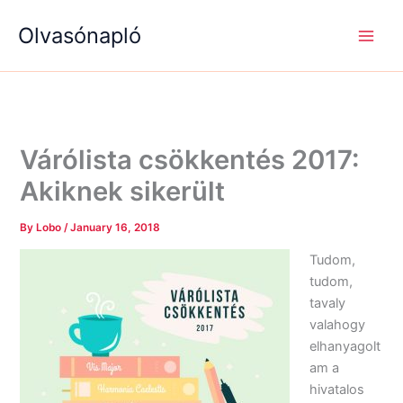
S
R
R
Skip
e
é
é
Olvasónapló
to
a
g
g
content
r
i
i
c
s
s
h
é
é
g
g
e
e
k
k
Várólista csökkentés 2017:
Akiknek sikerült
By
Lobo
/
January 16, 2018
Tudom,
tudom,
tavaly
valahogy
elhanyagolt
am a
hivatalos