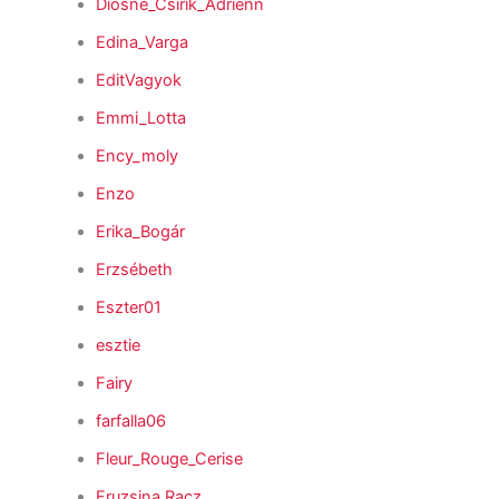
Diósné_Csirik_Adrienn
Edina_Varga
EditVagyok
Emmi_Lotta
Ency_moly
Enzo
Erika_Bogár
Erzsébeth
Eszter01
esztie
Fairy
farfalla06
Fleur_Rouge_Cerise
Fruzsina Racz