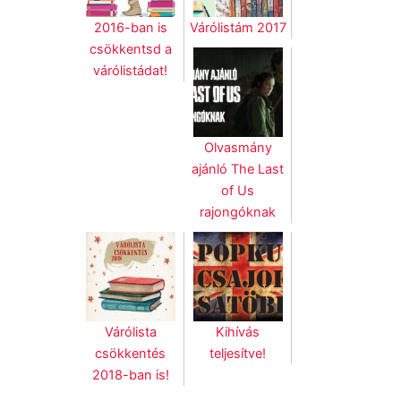
2016-ban is
Várólistám 2017
csökkentsd a
várólistádat!
Olvasmány
ajánló The Last
of Us
rajongóknak
Várólista
Kihívás
csökkentés
teljesítve!
2018-ban is!