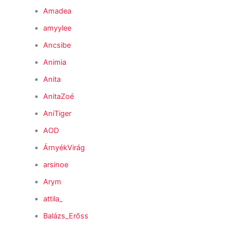
Amadea
amyylee
Ancsibe
Animia
Anita
AnitaZoé
AniTiger
AOD
ÁrnyékVirág
arsinoe
Arym
attila_
Balázs_Erőss