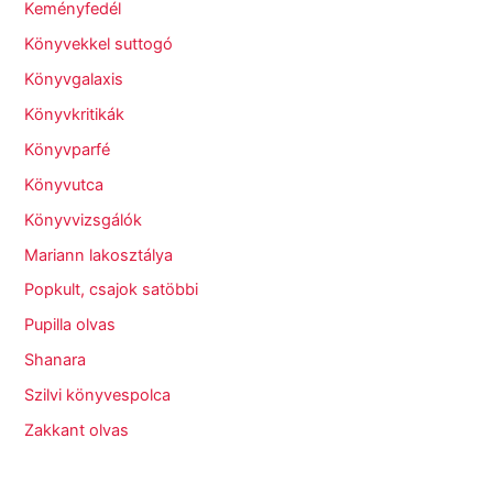
Keményfedél
Könyvekkel suttogó
Könyvgalaxis
Könyvkritikák
Könyvparfé
Könyvutca
Könyvvizsgálók
Mariann lakosztálya
Popkult, csajok satöbbi
Pupilla olvas
Shanara
Szilvi könyvespolca
Zakkant olvas