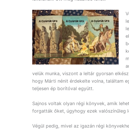
V
l
l
e
b
k
m
a
velük munka, viszont a leltár gyorsan elkés
hogy Márti nénit érdekelte volna, találtam e
teljesen ép borítóval együtt.
Sajnos voltak olyan régi könyvek, amik lehe
forgatták őket, úgyhogy ezek valószínűleg l
Végül pedig, mivel az igazán régi könyvek