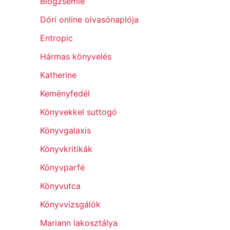
Blogzsemle
Dóri online olvasónaplója
Entropic
Hármas könyvelés
Katherine
Keményfedél
Könyvekkel suttogó
Könyvgalaxis
Könyvkritikák
Könyvparfé
Könyvutca
Könyvvizsgálók
Mariann lakosztálya