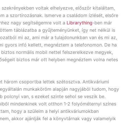
zekrényekben voltak elhelyezve, először kitaláltam,
am a szortírozásnak. Ismerve a családom ízlését, elsőre
Ehhez nagy segítségemre volt a
Librarything
-ben már
ttem táblázatba a gyűjteményünket, így net nélkül is
ozatból mi az, ami már a tulajdonunkban van és mi az,
mi gyors infó kellett, megnéztem a telefonomon. De ha
biztos normális mobil nettel felszerelkezve megyek,
etőségeit biztos már ott helyben megnéztem volna netes
t három csoportba lettek szétosztva. Antikváriumi
 egyáltalán munkaköröm alapján nagyjából tudom, hogy
polcnyi van, s ezeket szinte sehol se veszik be.
iből mindenkinek volt otthon 1-2 folyóméternyi színes
tam, hogy a szüleim a helyi antikváriumokban
nem, akkor ajánlják fel a könyvtárnak vagy valamelyik