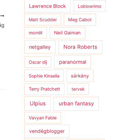
Lawrence Block
Loblowrimo
T
Matt Scudder
Meg Cabot
ág
momlit
Neil Gaiman
netgalley
Nora Roberts
paranormal
Oscar díj
sárkány
Sophie Kinsella
Terry Pratchett
tervek
Ulpius
urban fantasy
Vavyan Fable
vendégblogger