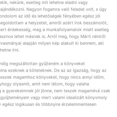
ekik, nekünk, esetleg mit lehetne eladni vagy
lajándékozni. Nagyon fogamra való feladat volt, s úgy
ondolom az idő és lehetőségek fényében egész jól
egoldottam a helyzetet, amiről azért írok beszámolót,
ert érdekesség, meg a munkafolyamatok miatt esetleg
asznos lehet másnak is. Arról meg, hogy Márti néniről
lvasmányai alapján milyen kép alakult ki bennem, aki
etne írni.
ndig megszállottan gyűjteném a könyveket
lna ezeknek a köteteknek. De az az igazság, hogy az
veszek magamhoz könyveket, hogy nincs annyi időm,
yhogy olyasmit, amit nem látom, hogy valaha
g a gyerekeimnek jól jönne, nem teszek magamévá csak
 gyűjteményem vagy mert valami idealizált könyvmoly
y egész logikusan és többnyire érzelemmentesen