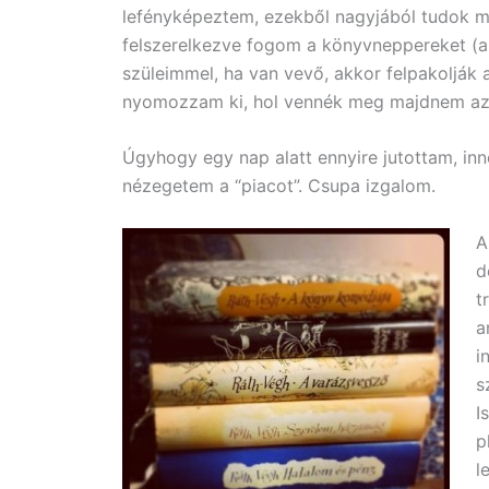
lefényképeztem, ezekből nagyjából tudok majd
felszerelkezve fogom a könyvneppereket (a
szüleimmel, ha van vevő, akkor felpakolják 
nyomozzam ki, hol vennék meg majdnem az
Úgyhogy egy nap alatt ennyire jutottam, in
nézegetem a “piacot”. Csupa izgalom.
A
d
t
a
i
s
I
p
l