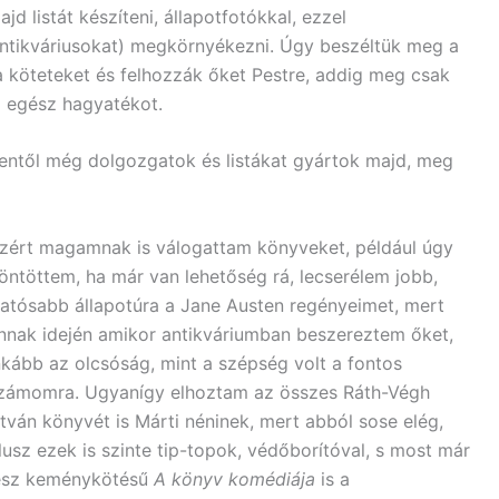
 listát készíteni, állapotfotókkal, ezzel
ntikváriusokat) megkörnyékezni. Úgy beszéltük meg a
a köteteket és felhozzák őket Pestre, addig meg csak
 egész hagyatékot.
nentől még dolgozgatok és listákat gyártok majd, meg
zért magamnak is válogattam könyveket, például úgy
öntöttem, ha már van lehetőség rá, lecserélem jobb,
ratósabb állapotúra a Jane Austen regényeimet, mert
nnak idején amikor antikváriumban beszereztem őket,
nkább az olcsóság, mint a szépség volt a fontos
zámomra. Ugyanígy elhoztam az összes Ráth-Végh
stván könyvét is Márti néninek, mert abból sose elég,
lusz ezek is szinte tip-topok, védőborítóval, s most már
esz keménykötésű
A könyv komédiája
is a