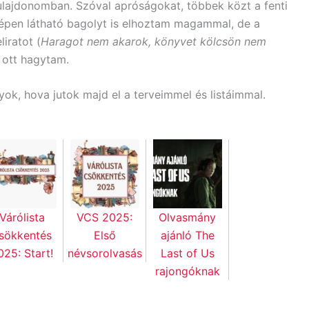
ulajdonomban. Szóval apróságokat, többek közt a fenti
épen látható bagolyt is elhoztam magammal, de a
eliratot (
Haragot nem akarok, könyvet kölcsön nem
 ott hagytam.
ok, hova jutok majd el a terveimmel és listáimmal.
Várólista
VCS 2025:
Olvasmány
sökkentés
Első
ajánló The
025: Start!
névsorolvasás
Last of Us
rajongóknak