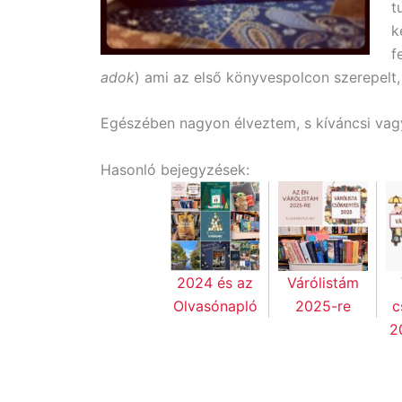
t
k
f
adok
) ami az első könyvespolcon szerepelt,
Egészében nagyon élveztem, s kíváncsi vagy
Hasonló bejegyzések:
2024 és az
Várólistám
Olvasónapló
2025-re
c
2