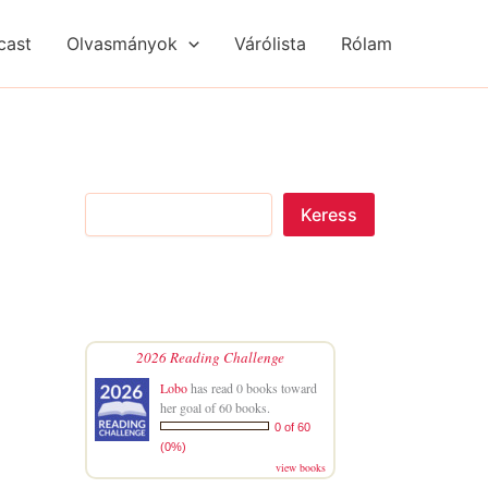
S
R
R
e
é
é
cast
Olvasmányok
Várólista
Rólam
a
g
g
r
i
i
c
s
s
h
é
é
g
g
e
e
k
k
Keress
2026 Reading Challenge
Lobo
has read 0 books toward
her goal of 60 books.
0 of 60
(0%)
view books