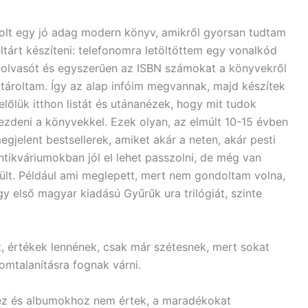
olt egy jó adag modern könyv, amikről gyorsan tudtam
eltárt készíteni: telefonomra letöltöttem egy vonalkód
eolvasót és egyszerűen az ISBN számokat a könyvekről
ltároltam. Így az alap infóim megvannak, majd készítek
előlük itthon listát és utánanézek, hogy mit tudok
ezdeni a könyvekkel. Ezek olyan, az elmúlt 10-15 évben
egjelent bestsellerek, amiket akár a neten, akár pesti
ntikváriumokban jól el lehet passzolni, de még van
zült. Például ami meglepett, mert nem gondoltam volna,
gy első magyar kiadású Gyűrűk ura trilógiát, szinte
t, értékek lennének, csak már szétesnek, mert sokat
omtalanításra fognak várni.
hez és albumokhoz nem értek, a maradékokat