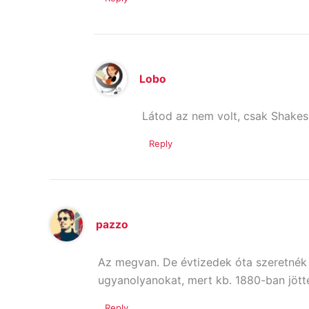
Lobo
Látod az nem volt, csak Shake
Reply
pazzo
Az megvan. De évtizedek óta szeretnék 
ugyanolyanokat, mert kb. 1880-ban jötte
Reply