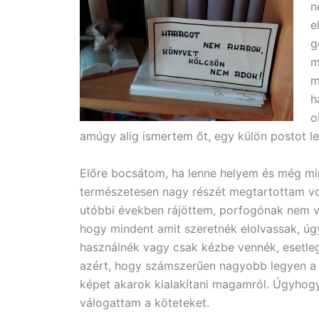
n
e
g
m
m
h
o
amúgy alig ismertem őt, egy külön postot leh
Előre bocsátom, ha lenne helyem és még mi
természetesen nagy részét megtartottam vo
utóbbi években rájöttem, porfogónak nem 
hogy mindent amit szeretnék elolvassak, úg
használnék vagy csak kézbe vennék, esetle
azért, hogy számszerűen nagyobb legyen a
képet akarok kialakítani magamról. Úgyhog
válogattam a köteteket.