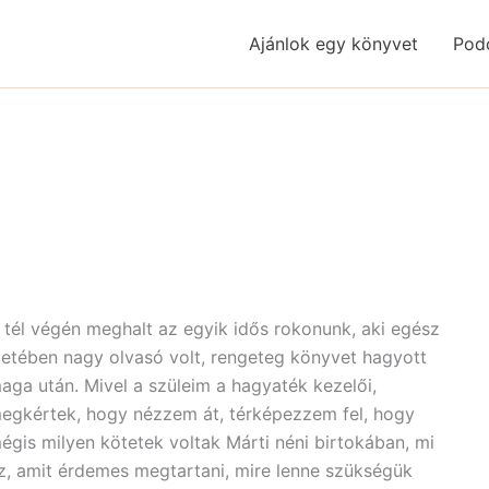
Ajánlok egy könyvet
Pod
 tél végén meghalt az egyik idős rokonunk, aki egész
letében nagy olvasó volt, rengeteg könyvet hagyott
aga után. Mivel a szüleim a hagyaték kezelői,
egkértek, hogy nézzem át, térképezzem fel, hogy
égis milyen kötetek voltak Márti néni birtokában, mi
z, amit érdemes megtartani, mire lenne szükségük