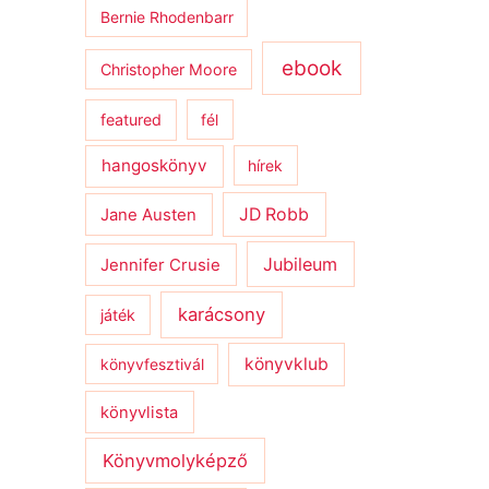
Bernie Rhodenbarr
ebook
Christopher Moore
featured
fél
hangoskönyv
hírek
JD Robb
Jane Austen
Jubileum
Jennifer Crusie
karácsony
játék
könyvklub
könyvfesztivál
könyvlista
Könyvmolyképző