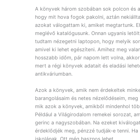
A könyvek három szobában sok polcon és a s
hogy mit hova fogok pakolni, aztán nekiállt
azokat válogattam ki, amiket megtartunk. 
meglévő katalógusunk. Onnan ugyanis letöltö
tudtam nézegetni laptopon, hogy melyik sor
amivel ki lehet egészíteni. Amihez meg vala
hosszabb időm, pár napom lett volna, akkor 
mert a régi könyvek adatait és eladási leh
antikváriumban.
Azok a könyvek, amik nem érdekeltek minke
barangolásaim és netes nézelődéseim, meg
mik azok a könyvek, amikből mindenhol több 
Például a Világirodalom remekei sorozat, am
gerinc a nagyszobában. Na ezeket kiválogat
érdeklődjék meg, pénzzé tudják-e tenni. Ha 
iskolának. Ott még hasznos lehet.