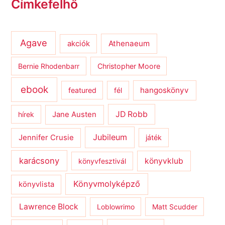
Címkefelhő
Agave
Athenaeum
akciók
Bernie Rhodenbarr
Christopher Moore
ebook
hangoskönyv
featured
fél
JD Robb
hírek
Jane Austen
Jubileum
Jennifer Crusie
játék
karácsony
könyvklub
könyvfesztivál
Könyvmolyképző
könyvlista
Lawrence Block
Loblowrimo
Matt Scudder