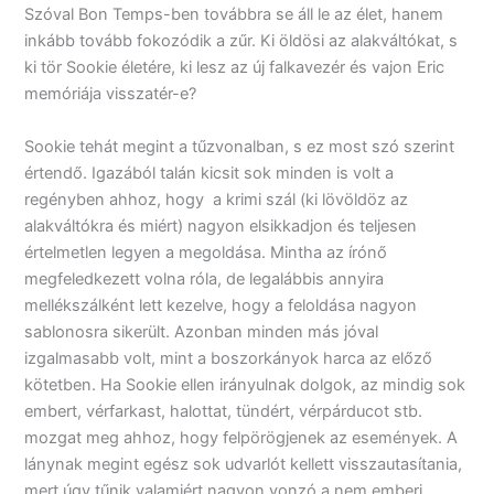
Szóval Bon Temps-ben továbbra se áll le az élet, hanem
inkább tovább fokozódik a zűr. Ki öldösi az alakváltókat, s
ki tör Sookie életére, ki lesz az új falkavezér és vajon Eric
memóriája visszatér-e?
Sookie tehát megint a tűzvonalban, s ez most szó szerint
értendő. Igazából talán kicsit sok minden is volt a
regényben ahhoz, hogy a krimi szál (ki lövöldöz az
alakváltókra és miért) nagyon elsikkadjon és teljesen
értelmetlen legyen a megoldása. Mintha az írónő
megfeledkezett volna róla, de legalábbis annyira
mellékszálként lett kezelve, hogy a feloldása nagyon
sablonosra sikerült. Azonban minden más jóval
izgalmasabb volt, mint a boszorkányok harca az előző
kötetben. Ha Sookie ellen irányulnak dolgok, az mindig sok
embert, vérfarkast, halottat, tündért, vérpárducot stb.
mozgat meg ahhoz, hogy felpörögjenek az események. A
lánynak megint egész sok udvarlót kellett visszautasítania,
mert úgy tűnik valamiért nagyon vonzó a nem emberi