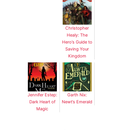
Christopher
Healy: The
Hero’s Guide to
Saving Your
Kingdom
Jennifer Estep:
Garth Nix:
Dark Heart of
Newt’s Emerald
Magic