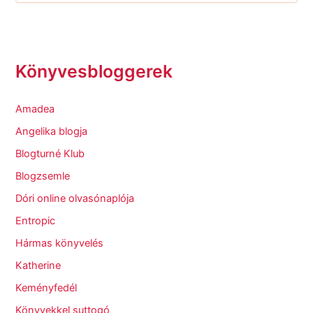
Könyvesbloggerek
Amadea
Angelika blogja
Blogturné Klub
Blogzsemle
Dóri online olvasónaplója
Entropic
Hármas könyvelés
Katherine
Keményfedél
Könyvekkel suttogó