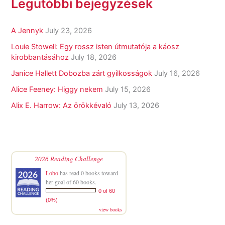
Legutóbbi bejegyzések
A Jennyk
July 23, 2026
Louie Stowell: Egy ​rossz isten útmutatója a káosz
kirobbantásához
July 18, 2026
Janice Hallett Dobozba zárt gyilkosságok
July 16, 2026
Alice Feeney: Higgy nekem
July 15, 2026
Alix E. Harrow: Az örökkévaló
July 13, 2026
2026 Reading Challenge
Lobo
has read 0 books toward
her goal of 60 books.
0 of 60
(0%)
view books