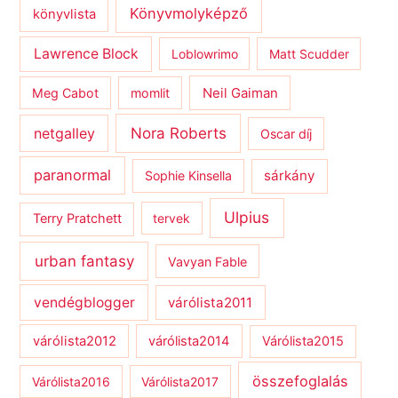
Könyvmolyképző
könyvlista
Lawrence Block
Loblowrimo
Matt Scudder
Meg Cabot
momlit
Neil Gaiman
netgalley
Nora Roberts
Oscar díj
paranormal
sárkány
Sophie Kinsella
Ulpius
Terry Pratchett
tervek
urban fantasy
Vavyan Fable
vendégblogger
várólista2011
várólista2012
várólista2014
Várólista2015
összefoglalás
Várólista2016
Várólista2017