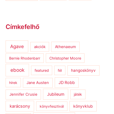
Címkefelhő
Agave
Athenaeum
akciók
Bernie Rhodenbarr
Christopher Moore
ebook
hangoskönyv
featured
fél
JD Robb
hírek
Jane Austen
Jubileum
Jennifer Crusie
játék
karácsony
könyvklub
könyvfesztivál