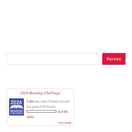
Keress
2026 Reading Challenge
Lobo
has read 0 books toward
her goal of 60 books.
0 of 60
(0%)
view books