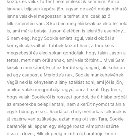
köztük és velük történt nem emlékszik semmire. Ami a
lánynak teljesen kapóra jön, ugyan de azért mégis néha jó
lenne valakivel megosztani a terhet, ami csak az ő
lelkiismeretén van. S közben meg elérkezik az első telihold
is, ami már a bátyja, Jason életében is jelentős esemény…
S nem elég, hogy Sookie emiatt izgul, valaki öldösi a
környék alakváltóit. Többek között Sam, a főnöke is
megsebesül és elég sokan gondolják, hogy talán Jason a
tettes, mert nem örül annak, ami vele történt… Mivel Sam
kiesik a munkából, Erichez fordul segítségért, aki kölcsön
ad egy csapost a Merlotte’s nak, Sookie munkahelyének.
Végül neki is kénytelen a lány szállást adni, ami jól is jön,
amikor valaki megpróbálja rágyújtani a házát. Úgy tűnik,
hogy valaki Sookieról is rosszat gondol, de ő hiába próbál
az emberekbe belepillantani, nem sikerült nyomot találnia
egyik bűnügyre se… Ráadásul a helyi vérfarkas falkának is
új vezérre van szüksége, aztán meg ott van Tara, Sookie
barátnője aki éppen egy eléggé rossz vámpírral szűrte
össze a levet, Billnek pedig mintha új barátnője lenne …