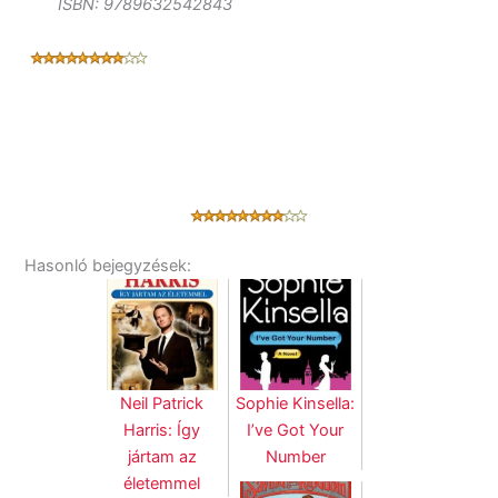
ISBN: 9789632542843
Hasonló bejegyzések:
Neil Patrick
Sophie Kinsella:
Harris: Így
I’ve Got Your
jártam az
Number
életemmel