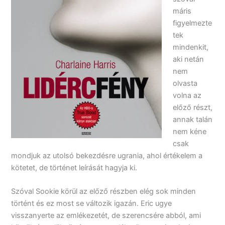
máris
figyelmezte
tek
mindenkit,
aki netán
nem
olvasta
volna az
előző részt,
annak talán
nem kéne
csak
mondjuk az utolsó bekezdésre ugrania, ahol értékelem a
kötetet, de történet leírását hagyja ki.
Szóval Sookie körül az előző részben elég sok minden
történt és ez most se változik igazán. Eric ugye
visszanyerte az emlékezetét, de szerencsére abból, ami