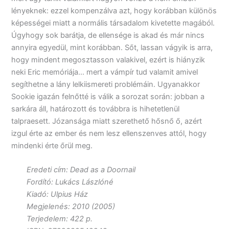
lényeknek: ezzel kompenzálva azt, hogy korábban különös
képességei miatt a normális társadalom kivetette magából.
Úgyhogy sok barátja, de ellensége is akad és már nincs
annyira egyedül, mint korábban. Sőt, lassan vágyik is arra,
hogy mindent megosztasson valakivel, ezért is hiányzik
neki Eric memóriája… mert a vámpír tud valamit amivel
segíthetne a lány lelkiismereti problémáin. Ugyanakkor
Sookie igazán felnőtté is válik a sorozat során: jobban a
sarkára áll, határozott és továbbra is hihetetlenül
talpraesett. Józansága miatt szerethető hősnő ő, azért
izgul érte az ember és nem lesz ellenszenves attól, hogy
mindenki érte őrül meg.
Eredeti cím: Dead as a Doornail
Fordító: Lukács Lászlóné
Kiadó: Ulpius Ház
Megjelenés: 2010 (2005)
Terjedelem: 422 p.