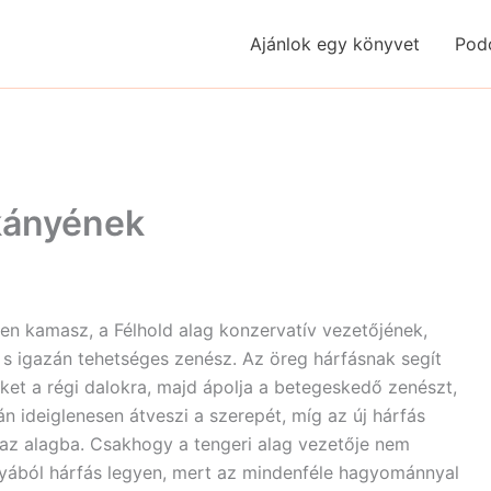
Ajánlok egy könyvet
Pod
kányének
tlen kamasz, a Félhold alag konzervatív vezetőjének,
 s igazán tehetséges zenész. Az öreg hárfásnak segít
eket a régi dalokra, majd ápolja a betegeskedő zenészt,
án ideiglenesen átveszi a szerepét, míg az új hárfás
az alagba. Csakhogy a tengeri alag vezetője nem
nyából hárfás legyen, mert az mindenféle hagyománnyal