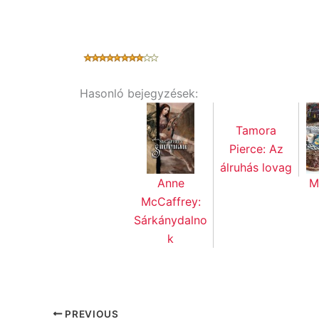
Hasonló bejegyzések:
Tamora
Pierce: Az
álruhás lovag
M
Anne
McCaffrey:
Sárkánydalno
k
PREVIOUS