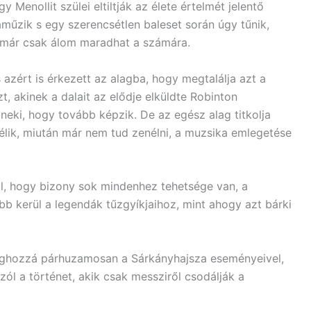
y Menollit szülei eltiltják az élete értelmét jelentő
áműzik s egy szerencsétlen baleset során úgy tűnik,
már csak álom maradhat a számára.
 azért is érkezett az alagba, hogy megtalálja azt a
t, akinek a dalait az elődje elküldte Robinton
 neki, hogy tovább képzik. De az egész alag titkolja
vélik, miután már nem tud zenélni, a muzsika emlegetése
ül, hogy bizony sok mindenhez tehetsége van, a
bb kerül a legendák tűzgyíkjaihoz, mint ahogy azt bárki
 méghozzá párhuzamosan a Sárkányhajsza eseményeivel,
zól a történet, akik csak messziről csodálják a