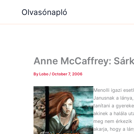
Skip
Olvasónapló
to
content
Anne McCaffrey: Sár
By
Lobo
/
October 7, 2006
Menolli igazi ese
Janusnak a lánya,
tanítani a gyerek
akinek a halála ut
meg nem érkezik 
akarja, hogy a lá