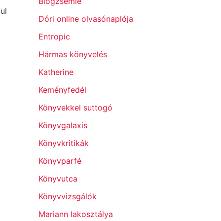
Blogzsemle
ul
Dóri online olvasónaplója
Entropic
Hármas könyvelés
Katherine
Keményfedél
Könyvekkel suttogó
Könyvgalaxis
Könyvkritikák
Könyvparfé
Könyvutca
Könyvvizsgálók
Mariann lakosztálya