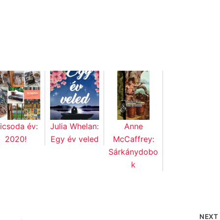
icsoda év:
Julia Whelan:
Anne
2020!
Egy év veled
McCaffrey:
Sárkánydobo
k
NEX