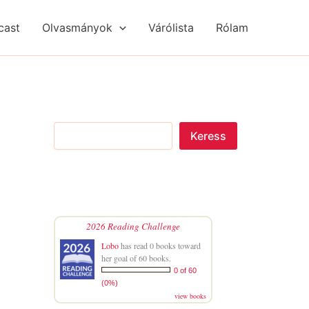
S
R
R
e
é
é
cast
Olvasmányok
Várólista
Rólam
a
g
g
r
i
i
c
s
s
h
é
é
g
g
e
e
k
k
Keress
2026 Reading Challenge
Lobo
has read 0 books toward
her goal of 60 books.
0 of 60
(0%)
view books