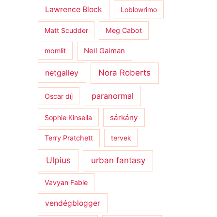
Lawrence Block
Loblowrimo
Matt Scudder
Meg Cabot
momlit
Neil Gaiman
netgalley
Nora Roberts
paranormal
Oscar díj
sárkány
Sophie Kinsella
Terry Pratchett
tervek
Ulpius
urban fantasy
Vavyan Fable
vendégblogger