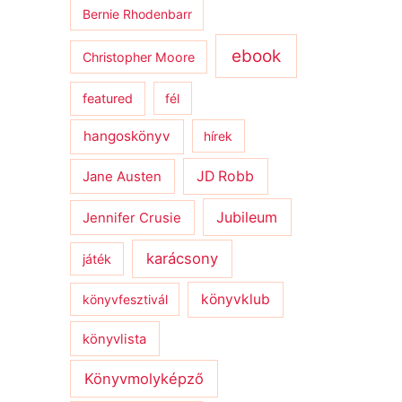
Bernie Rhodenbarr
ebook
Christopher Moore
featured
fél
hangoskönyv
hírek
JD Robb
Jane Austen
Jubileum
Jennifer Crusie
karácsony
játék
könyvklub
könyvfesztivál
könyvlista
Könyvmolyképző