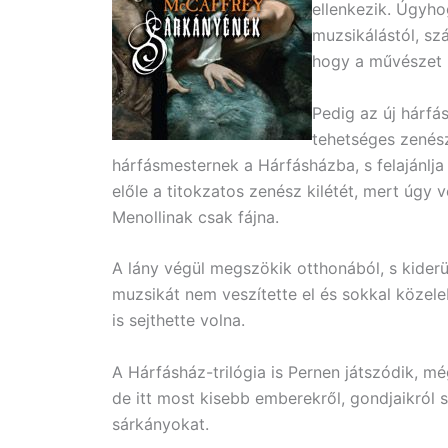
ellenkezik. Úgyhog
muzsikálástól, sz
hogy a művészet 
Pedig az új hárfás
tehetséges zenész
hárfásmesternek a Hárfásházba, s felajánlja
előle a titokzatos zenész kilétét, mert úgy 
Menollinak csak fájna.
A lány végül megszökik otthonából, s kider
muzsikát nem veszítette el és sokkal közele
is sejthette volna.
A Hárfásház-trilógia is Pernen játszódik,
de itt most kisebb emberekről, gondjaikról s
sárkányokat.