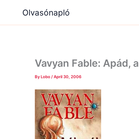
Skip
Olvasónapló
to
content
Vavyan Fable: Apád, a
By
Lobo
/
April 30, 2006