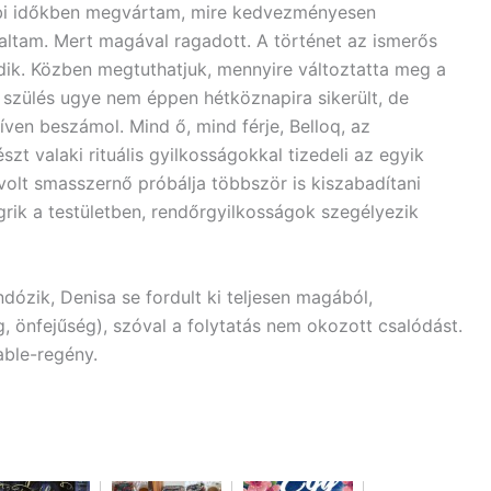
bbi időkben megvártam, mire kedvezményesen
 faltam. Mert magával ragadott. A történet az ismerős
ik. Közben megtuthatjuk, mennyire változtatta meg a
a szülés ugye nem éppen hétköznapira sikerült, de
íven beszámol. Mind ő, mind férje, Belloq, az
t valaki rituális gyilkosságokkal tizedeli az egyik
olt smasszernő próbálja többször is kiszabadítani
grik a testületben, rendőrgyilkosságok szegélyezik
zik, Denisa se fordult ki teljesen magából,
 önfejűség), szóval a folytatás nem okozott csalódást.
able-regény.