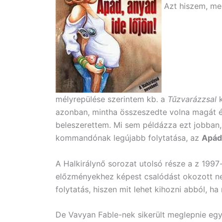
Azt hiszem, meg
mélyrepülése szerintem kb. a
Tűzvarázzsal
k
azonban, mintha összeszedte volna magát és
beleszerettem. Mi sem példázza ezt jobban, 
kommandónak legújabb folytatása, az
Apád,
A Halkirálynő sorozat utolsó része a z 1997
előzményekhez képest csalódást okozott n
folytatás, hiszen mit lehet kihozni abból, h
De Vavyan Fable-nek sikerült meglepnie egy 