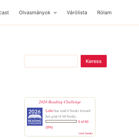
S
R
R
e
é
é
cast
Olvasmányok
Várólista
Rólam
a
g
g
r
i
i
c
s
s
h
é
é
g
g
e
e
k
k
Keress
2026 Reading Challenge
Lobo
has read 0 books toward
her goal of 60 books.
0 of 60
(0%)
view books