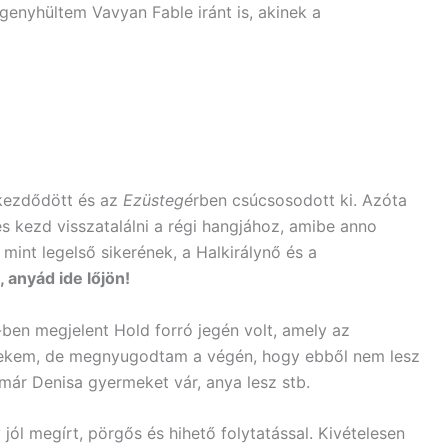
enyhültem Vavyan Fable iránt is, akinek a
ezdődött és az
Ezüstegé
rben csúcsosodott ki. Azóta
 kezd visszatalálni a régi hangjához, amibe anno
mint legelső sikerének, a Halkirálynő és a
 anyád ide lőjön!
-ben megjelent Hold forró jegén volt, amely az
ekem, de megnyugodtam a végén, hogy ebből nem lesz
a már Denisa gyermeket vár, anya lesz stb.
jól megírt, pörgős és hihető folytatással. Kivételesen