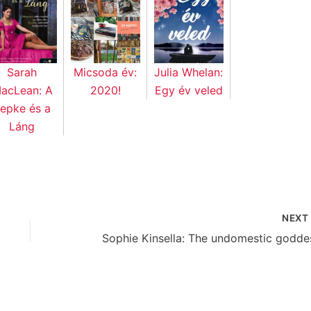
Sarah
Micsoda év:
Julia Whelan:
acLean: A
2020!
Egy év veled
epke és a
Láng
NEX
Sophie Kinsella: The undomestic godde