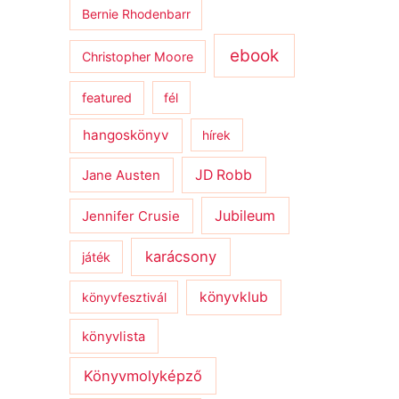
Bernie Rhodenbarr
ebook
Christopher Moore
featured
fél
hangoskönyv
hírek
JD Robb
Jane Austen
Jubileum
Jennifer Crusie
karácsony
játék
könyvklub
könyvfesztivál
könyvlista
Könyvmolyképző