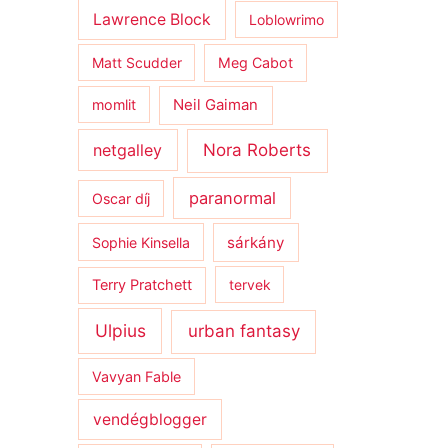
Lawrence Block
Loblowrimo
Matt Scudder
Meg Cabot
momlit
Neil Gaiman
netgalley
Nora Roberts
paranormal
Oscar díj
sárkány
Sophie Kinsella
Terry Pratchett
tervek
Ulpius
urban fantasy
Vavyan Fable
vendégblogger