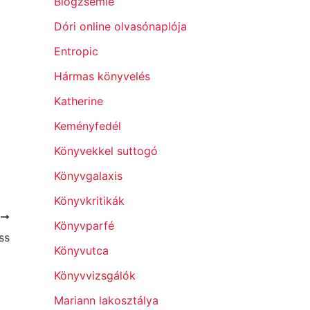
Blogzsemle
Dóri online olvasónaplója
Entropic
Hármas könyvelés
Katherine
Keményfedél
Könyvekkel suttogó
Könyvgalaxis
Könyvkritikák
T
Könyvparfé
ss
Könyvutca
Könyvvizsgálók
Mariann lakosztálya