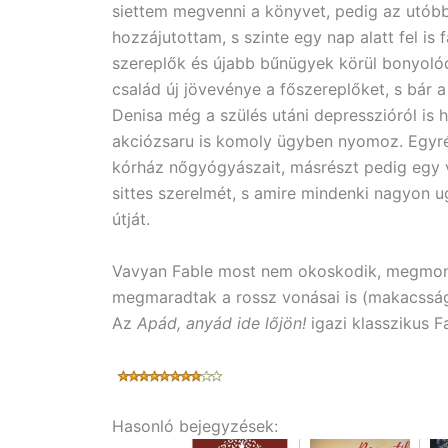
siettem megvenni a könyvet, pedig az utó
hozzájutottam, s szinte egy nap alatt fel is
szereplők és újabb bűnügyek körül bonyolód
család új jövevénye a főszereplőket, s bár 
Denisa még a szülés utáni depresszióról is h
akciózsaru is komoly ügyben nyomoz. Egyrész
kórház nőgyógyászait, másrészt pedig egy v
sittes szerelmét, s amire mindenki nagyon u
útját.
Vavyan Fable most nem okoskodik, megmondó
megmaradtak a rossz vonásai is (makacsság,
Az
Apád, anyád ide lőjön!
igazi klasszikus F
Hasonló bejegyzések: