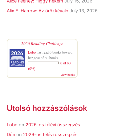
Alice Feeney: Higgy nekem
July 15, 2026
Alix E. Harrow: Az örökkévaló
July 13, 2026
2026 Reading Challenge
Lobo
has read 0 books toward
her goal of 60 books.
0 of 60
(0%)
view books
Utolsó hozzászólások
Lobo
on
2026-os félévi összegzés
Dóri
on
2026-os félévi összegzés