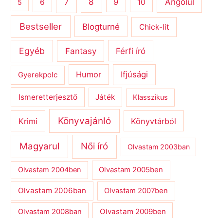
8
Angolul
7
9
6
10
5
Bestseller
Blogturné
Chick-lit
Egyéb
Férfi író
Fantasy
Humor
Ifjúsági
Gyerekpolc
Ismeretterjesztő
Játék
Klasszikus
Könyvajánló
Krimi
Könyvtárból
Magyarul
Női író
Olvastam 2003ban
Olvastam 2004ben
Olvastam 2005ben
Olvastam 2006ban
Olvastam 2007ben
Olvastam 2009ben
Olvastam 2008ban