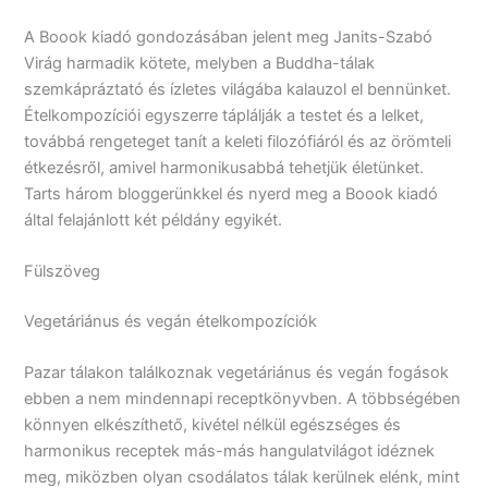
A Boook kiadó gondozásában jelent meg Janits-Szabó
Virág harmadik kötete, melyben a Buddha-tálak
szemkápráztató és ízletes világába kalauzol el bennünket.
Ételkompozíciói egyszerre táplálják a testet és a lelket,
továbbá rengeteget tanít a keleti filozófiáról és az örömteli
étkezésről, amivel harmonikusabbá tehetjük életünket.
Tarts három bloggerünkkel és nyerd meg a Boook kiadó
által felajánlott két példány egyikét.
Fülszöveg
Vegetáriánus és vegán ételkompozíciók
Pazar tálakon találkoznak vegetáriánus és vegán fogások
ebben a nem mindennapi receptkönyvben. A többségében
könnyen elkészíthető, kivétel nélkül egészséges és
harmonikus receptek más-más hangulatvilágot idéznek
meg, miközben olyan csodálatos tálak kerülnek elénk, mint