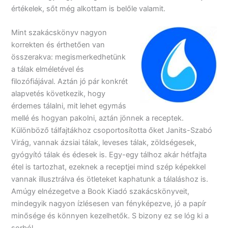
értékelek, sőt még alkottam is belőle valamit.
Mint szakácskönyv nagyon
korrekten és érthetően van
összerakva: megismerkedhetünk
a tálak elméletével és
filozófiájával. Aztán jó pár konkrét
alapvetés következik, hogy
érdemes tálalni, mit lehet egymás
mellé és hogyan pakolni, aztán jönnek a receptek.
Különböző tálfajtákhoz csoportosította őket Janits-Szabó
Virág, vannak ázsiai tálak, leveses tálak, zöldségesek,
gyógyító tálak és édesek is. Egy-egy tálhoz akár hétfajta
étel is tartozhat, ezeknek a receptjei mind szép képekkel
vannak illusztrálva és ötleteket kaphatunk a tálaláshoz is.
Amúgy elnézegetve a Book Kiadó szakácskönyveit,
mindegyik nagyon ízlésesen van fényképezve, jó a papír
minősége és könnyen kezelhetők. S bizony ez se lóg ki a