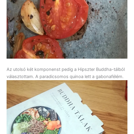
Az utolsó két komponenst pedig a Hipszter Buddha-tálból
választottam. A paradicsomos quinoa lett a gabonafélém.