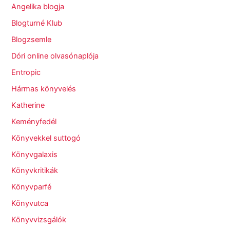
Angelika blogja
Blogturné Klub
Blogzsemle
Dóri online olvasónaplója
Entropic
Hármas könyvelés
Katherine
Keményfedél
Könyvekkel suttogó
Könyvgalaxis
Könyvkritikák
Könyvparfé
Könyvutca
Könyvvizsgálók