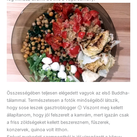
Összességében teljesen elégedett vagyok az első Buddha-
tálammal. Természetesen a fotók minőségéből látszik,
hogy sose leszek gasztroblogger 🙂 Viszont meg kellett
állapítanom, hogy jól felszerelt a kamrám, mert igazán csak
a friss zöldségeket kellett beszereznem, fűszerek,
konzervek, quinoa volt itthon.
Szóval gyakorlati szempontból is jól vizsgázott a könyv.