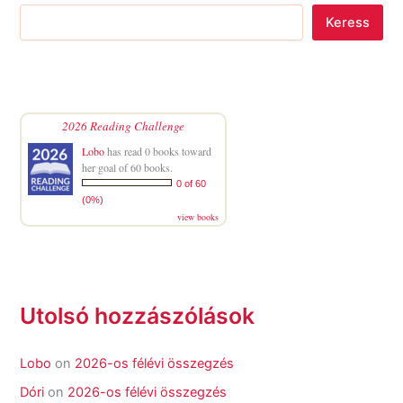
Keress
2026 Reading Challenge
Lobo
has read 0 books toward
her goal of 60 books.
0 of 60
(0%)
view books
Utolsó hozzászólások
Lobo
on
2026-os félévi összegzés
Dóri
on
2026-os félévi összegzés