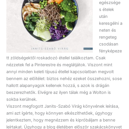
egészsége
s ételek
után
keresgélni a
neten és
rengeteg
csodásan
fényképeze
tt zöldségektől roskadozó étellel találkoztam. Csak
nézzetek fel a Pinterestre és meglátjátok. Viszont mint
annyi minden keleti típusú étellel kapcsolatban megvolt
bennem az előítélet: biztos nehéz ezeket összehozni, sose
hallott alapanyagok kellenek hozzá, s azok is drágán
beszerezhetők. Elvégre az ilyen tálak még a Wolton is
sokba kerülnek.
Viszont megfogott Janits-Szabó Virág könyvének leírása,
ami azt ígérte, hogy könnyen elkészíthetőek, úgyhogy
jelentkeztem, hogy megnézzem és kipróbáljam a benne
leírtakat. Úgyhogy a blog életében először szakácskönyvet