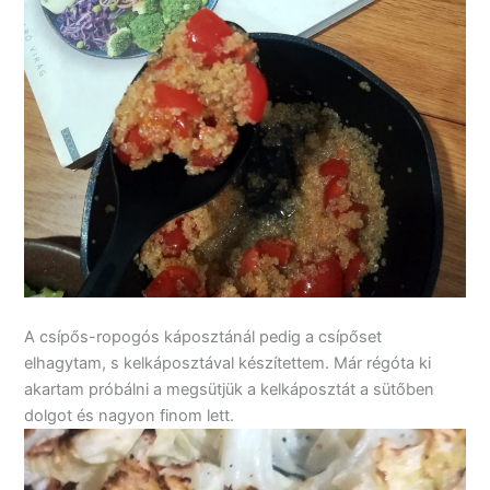
A csípős-ropogós káposztánál pedig a csípőset
elhagytam, s kelkáposztával készítettem. Már régóta ki
akartam próbálni a megsütjük a kelkáposztát a sütőben
dolgot és nagyon finom lett.