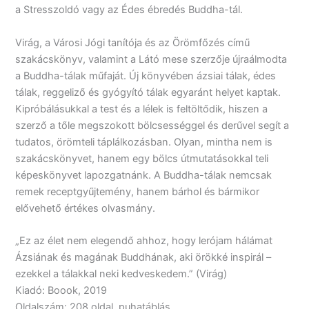
a Stresszoldó vagy az Édes ébredés Buddha-tál.
Virág, a Városi Jógi tanítója és az Örömfőzés című
szakácskönyv, valamint a Látó mese szerzője újraálmodta
a Buddha-tálak műfaját. Új könyvében ázsiai tálak, édes
tálak, reggeliző és gyógyító tálak egyaránt helyet kaptak.
Kipróbálásukkal a test és a lélek is feltöltődik, hiszen a
szerző a tőle megszokott bölcsességgel és derűvel segít a
tudatos, örömteli táplálkozásban. Olyan, mintha nem is
szakácskönyvet, hanem egy bölcs útmutatásokkal teli
képeskönyvet lapozgatnánk. A Buddha-tálak nemcsak
remek receptgyűjtemény, hanem bárhol és bármikor
elővehető értékes olvasmány.
„Ez az élet nem elegendő ahhoz, hogy lerójam hálámat
Ázsiának és magának Buddhának, aki örökké inspirál –
ezekkel a tálakkal neki kedveskedem.” (Virág)
Kiadó: Boook, 2019
Oldalszám: 208 oldal, puhatáblás