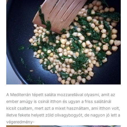
A Mediterrán tépett saláta mozzarellával olyasmi, amit az
ember amúgy is csinál itthon és ugyan a friss salátánál
kicsit csaltam, mert azt a mixet használtam, ami itthon volt,
illetve fekete helyett zöld olivagybogyót, de nagyon jó lett a
végeredmény-