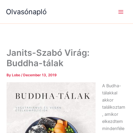
S
R
R
Skip
e
é
é
Olvasónapló
to
a
g
g
content
r
i
i
c
s
s
h
é
é
g
g
e
e
k
k
Janits-Szabó Virág:
Buddha-tálak
By
Lobo
/
December 13, 2019
A Budha-
tálakkal
akkor
találkoztam
, amikor
elkezdtem
mindenféle