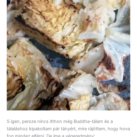
S igen, persze nincs itthon még Buddha-tálam és a
tálaláshoz kipakoltam pár tányért, mire rájöttem, hogy hova
fog mindez elférni. De íme a végeredmény: