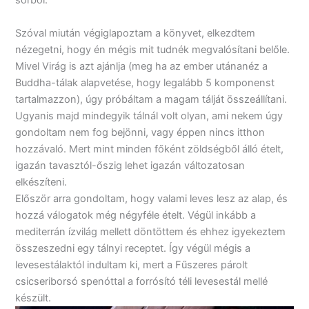
sorból.
Szóval miután végiglapoztam a könyvet, elkezdtem
nézegetni, hogy én mégis mit tudnék megvalósítani belőle.
Mivel Virág is azt ajánlja (meg ha az ember utánanéz a
Buddha-tálak alapvetése, hogy legalább 5 komponenst
tartalmazzon), úgy próbáltam a magam tálját összeállítani.
Ugyanis majd mindegyik tálnál volt olyan, ami nekem úgy
gondoltam nem fog bejönni, vagy éppen nincs itthon
hozzávaló. Mert mint minden főként zöldségből álló ételt,
igazán tavasztól-őszig lehet igazán változatosan
elkészíteni.
Először arra gondoltam, hogy valami leves lesz az alap, és
hozzá válogatok még négyféle ételt. Végül inkább a
mediterrán ízvilág mellett döntöttem és ehhez igyekeztem
összeszedni egy tálnyi receptet. Így végül mégis a
levesestálaktól indultam ki, mert a Fűszeres párolt
csicseriborsó spenóttal a forrósító téli levesestál mellé
készült.