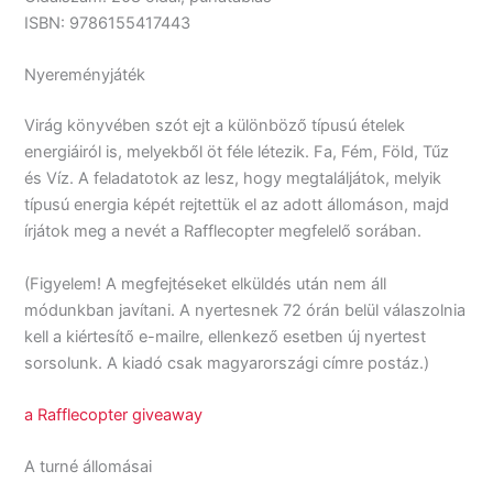
ISBN: 9786155417443
Nyereményjáték
Virág könyvében szót ejt a különböző típusú ételek
energiáiról is, melyekből öt féle létezik. Fa, Fém, Föld, Tűz
és Víz. A feladatotok az lesz, hogy megtaláljátok, melyik
típusú energia képét rejtettük el az adott állomáson, majd
írjátok meg a nevét a Rafflecopter megfelelő sorában.
(Figyelem! A megfejtéseket elküldés után nem áll
módunkban javítani. A nyertesnek 72 órán belül válaszolnia
kell a kiértesítő e-mailre, ellenkező esetben új nyertest
sorsolunk. A kiadó csak magyarországi címre postáz.)
a Rafflecopter giveaway
A turné állomásai