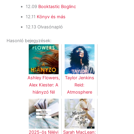
12.09
Booktastic Boglinc
12.11
Könyv és más
12.13 Olvasónapló
Hasonló bejegyzések:
Ashley Flowers,
Taylor Jenkins
Alex Kiester: A
Reid:
hiányzó fél
Atmosphere
2025-ös félévi
Sarah MacLean: