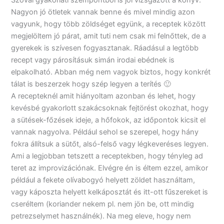
Nagyon jó ötletek vannak benne és mivel mindig azon
vagyunk, hogy több zöldséget együnk, a receptek között
megjelöltem jó párat, amit tuti nem csak mi felnőttek, de a
gyerekek is szívesen fogyasztanak. Ráadásul a legtöbb
recept vagy párosításuk simán irodai ebédnek is
elpakolható. Abban még nem vagyok biztos, hogy konkrét
tálat is beszerzek hogy szép legyen a terítés 🙂
A recepteknél amit hiányoltam azonban és lehet, hogy
kevésbé gyakorlott szakácsoknak fejtörést okozhat, hogy
a sütések-főzések ideje, a hőfokok, az időpontok kicsit el
vannak nagyolva. Például sehol se szerepel, hogy hány
fokra állítsuk a sütőt, alsó-felső vagy légkeveréses legyen.
Ami a legjobban tetszett a receptekben, hogy tényleg ad
teret az improvizációnak. Elvégre én is éltem ezzel, amikor
például a fekete olívabogyó helyett zöldet használtam,
vagy káposzta helyett kelkáposztát és itt-ott fűszereket is
cseréltem (koriander nekem pl. nem jön be, ott mindig
petrezselymet használnék). Na meg eleve, hogy nem