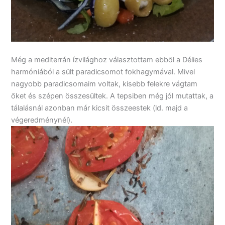
Még a mediterrán ízvilághoz választottam ebből a Délies
harmóniából a sült paradicsomot fokhagymával. Mivel
nagyobb paradicsomaim voltak, kisebb felekre vágtam
őket és szépen összesültek. A tepsiben még jól mutattak, a
tálalásnál azonban már kicsit összeestek (ld. majd a
végeredménynél).