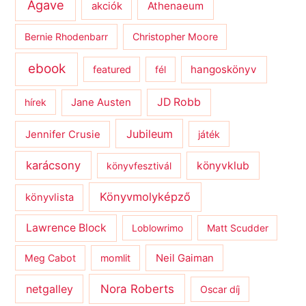
Agave
Athenaeum
akciók
Bernie Rhodenbarr
Christopher Moore
ebook
hangoskönyv
featured
fél
JD Robb
hírek
Jane Austen
Jubileum
Jennifer Crusie
játék
karácsony
könyvklub
könyvfesztivál
Könyvmolyképző
könyvlista
Lawrence Block
Loblowrimo
Matt Scudder
Meg Cabot
momlit
Neil Gaiman
netgalley
Nora Roberts
Oscar díj