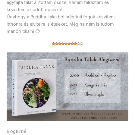
egyfajta tálat állítottam össze, hanem felráztam és
kevertem az adott opciókat.
Úgyhogy a Buddha-tálakból még tuti fogok készíteni
itthonra és elvitelre is ételeket. Még ha nem is tudom
menőn tálalni 🙂
Blogturné