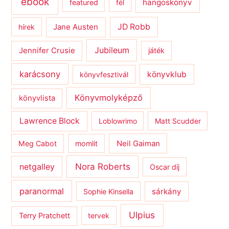
ebook
hangoskönyv
featured
fél
JD Robb
hírek
Jane Austen
Jubileum
Jennifer Crusie
játék
karácsony
könyvklub
könyvfesztivál
Könyvmolyképző
könyvlista
Lawrence Block
Loblowrimo
Matt Scudder
Meg Cabot
momlit
Neil Gaiman
netgalley
Nora Roberts
Oscar díj
paranormal
sárkány
Sophie Kinsella
Ulpius
Terry Pratchett
tervek