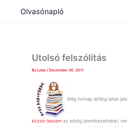
Skip
Olvasónapló
to
content
Utolsó felszólítás
By
Lobo
/
December 30, 2011
Még holnap éjfélig lehet je
közzé teszem
az eddig jelentkezetteket, re