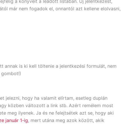
félig a könyveit a leadott listában. Új jelentkezést,
ától már nem fogadok el, onnantól azt kellene elolvasni,
tt annak is ki kell töltenie a jelentkezési formulát, nem
k gombot!)
 jelezni, hogy ha valamit elírtam, esetleg duplán
gy közben változott a link stb. Azért remélem most
te meg ilyenek. Ja és ne felejtsétek azt se, hogy aki
ze január 1-ig
, mert utána meg azok között, akik