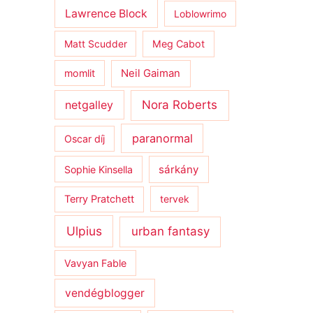
Lawrence Block
Loblowrimo
Matt Scudder
Meg Cabot
momlit
Neil Gaiman
netgalley
Nora Roberts
paranormal
Oscar díj
sárkány
Sophie Kinsella
Terry Pratchett
tervek
Ulpius
urban fantasy
Vavyan Fable
vendégblogger