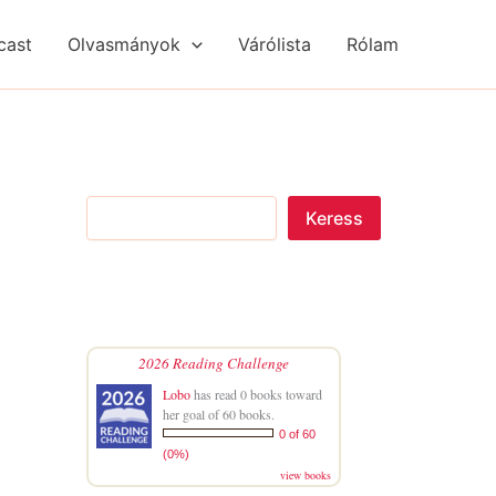
S
R
R
e
é
é
cast
Olvasmányok
Várólista
Rólam
a
g
g
r
i
i
c
s
s
h
é
é
g
g
e
e
k
k
Keress
2026 Reading Challenge
Lobo
has read 0 books toward
her goal of 60 books.
0 of 60
(0%)
view books