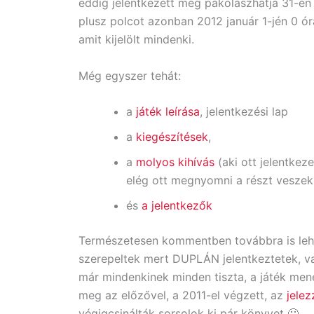
eddig jelentkezett még pakolászhatja 31-én éj
plusz polcot azonban 2012 január 1-jén 0 ór
amit kijelölt mindenki.
Még egyszer tehát:
a
játék leírása
, jelentkezési lap
a
kiegészítések
,
a
molyos kihívás
(aki ott jelentkeze
elég ott megnyomni a részt vesze
és
a jelentkezők
Természetesen kommentben továbbra is lehet
szerepeltek mert DUPLÁN jelentkeztetek, va
már mindenkinek minden tiszta, a játék mene
meg az előzővel, a 2011-el végzett, az
jelez
végigcsinálták sorsolok ki pár könyvet 🙂