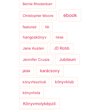
Bernie Rhodenbarr
ebook
Christopher Moore
featured
fél
hangoskönyv
hírek
JD Robb
Jane Austen
Jubileum
Jennifer Crusie
karácsony
játék
könyvklub
könyvfesztivál
könyvlista
Könyvmolyképző