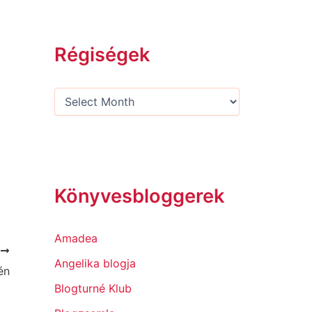
Régiségek
Könyvesbloggerek
Amadea
T
Angelika blogja
én
Blogturné Klub