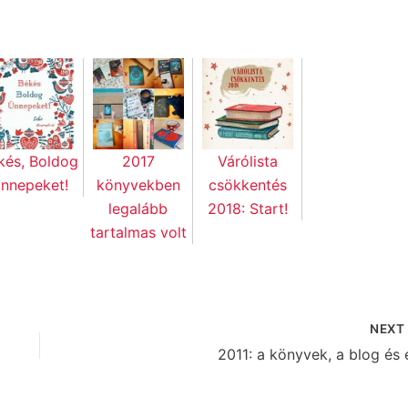
kés, Boldog
2017
Várólista
nnepeket!
könyvekben
csökkentés
legalább
2018: Start!
tartalmas volt
NEX
2011: a könyvek, a blog és 