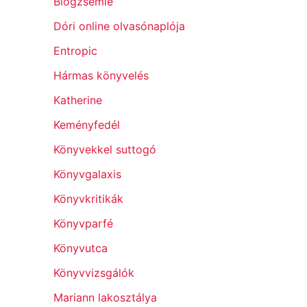
Blogzsemle
Dóri online olvasónaplója
Entropic
Hármas könyvelés
Katherine
Keményfedél
Könyvekkel suttogó
Könyvgalaxis
Könyvkritikák
Könyvparfé
Könyvutca
Könyvvizsgálók
Mariann lakosztálya