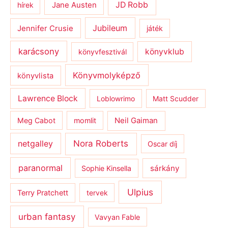
JD Robb
hírek
Jane Austen
Jubileum
Jennifer Crusie
játék
karácsony
könyvklub
könyvfesztivál
Könyvmolyképző
könyvlista
Lawrence Block
Loblowrimo
Matt Scudder
Meg Cabot
momlit
Neil Gaiman
netgalley
Nora Roberts
Oscar díj
paranormal
sárkány
Sophie Kinsella
Ulpius
Terry Pratchett
tervek
urban fantasy
Vavyan Fable