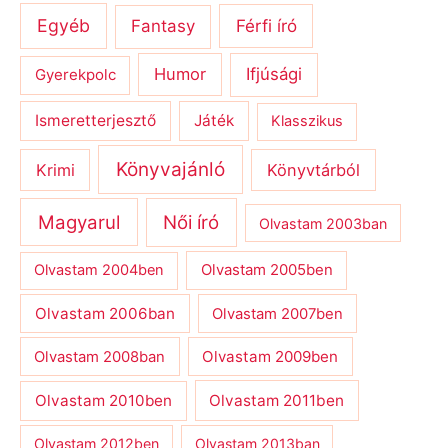
Egyéb
Férfi író
Fantasy
Humor
Ifjúsági
Gyerekpolc
Ismeretterjesztő
Játék
Klasszikus
Könyvajánló
Krimi
Könyvtárból
Magyarul
Női író
Olvastam 2003ban
Olvastam 2004ben
Olvastam 2005ben
Olvastam 2006ban
Olvastam 2007ben
Olvastam 2009ben
Olvastam 2008ban
Olvastam 2010ben
Olvastam 2011ben
Olvastam 2012ben
Olvastam 2013ban