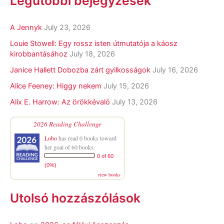
Legutóbbi bejegyzések
A Jennyk
July 23, 2026
Louie Stowell: Egy ​rossz isten útmutatója a káosz
kirobbantásához
July 18, 2026
Janice Hallett Dobozba zárt gyilkosságok
July 16, 2026
Alice Feeney: Higgy nekem
July 15, 2026
Alix E. Harrow: Az örökkévaló
July 13, 2026
2026 Reading Challenge
Lobo
has read 0 books toward
her goal of 60 books.
0 of 60
(0%)
view books
Utolsó hozzászólások