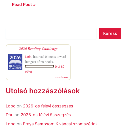
Read Post »
Keress
2026 Reading Challenge
Lobo
has read 0 books toward
her goal of 60 books.
0 of 60
(0%)
view books
Utolsó hozzászólások
Lobo
on
2026-os félévi összegzés
Dóri
on
2026-os félévi összegzés
Lobo
on
Freya Sampson: Kíváncsi szomszédok