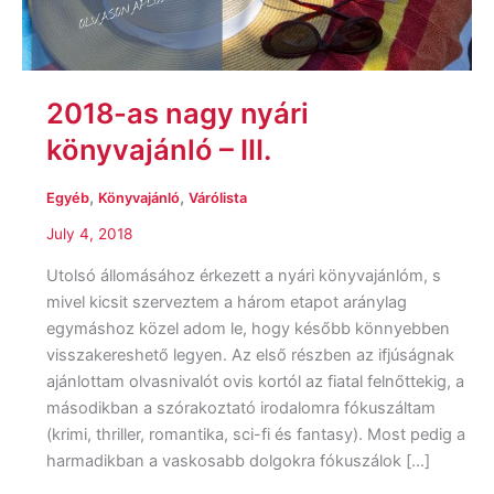
III.
2018-as nagy nyári
könyvajánló – III.
,
,
Egyéb
Könyvajánló
Várólista
July 4, 2018
Utolsó állomásához érkezett a nyári könyvajánlóm, s
mivel kicsit szerveztem a három etapot aránylag
egymáshoz közel adom le, hogy később könnyebben
visszakereshető legyen. Az első részben az ifjúságnak
ajánlottam olvasnivalót ovis kortól az fiatal felnőttekig, a
másodikban a szórakoztató irodalomra fókuszáltam
(krimi, thriller, romantika, sci-fi és fantasy). Most pedig a
harmadikban a vaskosabb dolgokra fókuszálok […]