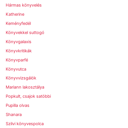
Hármas könyvelés
Katherine
Keményfedél
Könyvekkel suttogó
Könyvgalaxis
Könyvkritikák
Könyvparfé
Könyvutca
Könyvvizsgálók
Mariann lakosztálya
Popkult, csajok satöbbi
Pupilla olvas
Shanara
Szilvi könyvespolca