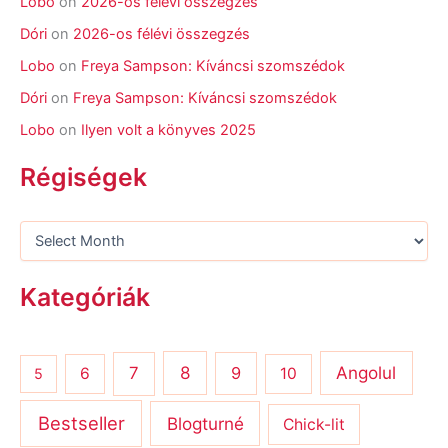
Lobo
on
2026-os félévi összegzés
Dóri
on
2026-os félévi összegzés
Lobo
on
Freya Sampson: Kíváncsi szomszédok
Dóri
on
Freya Sampson: Kíváncsi szomszédok
Lobo
on
Ilyen volt a könyves 2025
Régiségek
Kategóriák
8
Angolul
7
9
6
10
5
Bestseller
Blogturné
Chick-lit