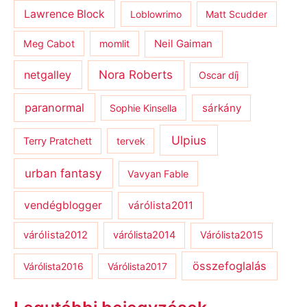
Lawrence Block
Loblowrimo
Matt Scudder
Meg Cabot
momlit
Neil Gaiman
netgalley
Nora Roberts
Oscar díj
paranormal
sárkány
Sophie Kinsella
Ulpius
Terry Pratchett
tervek
urban fantasy
Vavyan Fable
vendégblogger
várólista2011
várólista2012
várólista2014
Várólista2015
összefoglalás
Várólista2016
Várólista2017