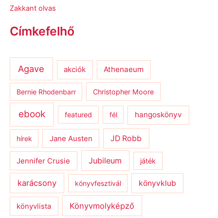
Zakkant olvas
Címkefelhő
Agave
Athenaeum
akciók
Bernie Rhodenbarr
Christopher Moore
ebook
hangoskönyv
featured
fél
JD Robb
hírek
Jane Austen
Jubileum
Jennifer Crusie
játék
karácsony
könyvklub
könyvfesztivál
Könyvmolyképző
könyvlista