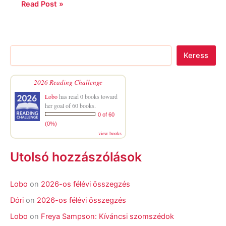
Read Post »
Keress
2026 Reading Challenge
Lobo
has read 0 books toward
her goal of 60 books.
0 of 60
(0%)
view books
Utolsó hozzászólások
Lobo
on
2026-os félévi összegzés
Dóri
on
2026-os félévi összegzés
Lobo
on
Freya Sampson: Kíváncsi szomszédok