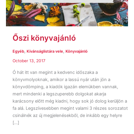
Őszi könyvajánló
,
,
Egyéb
Kívánságlistára vele
Könyvajánló
October 13, 2017
Ó hát itt van megint a kedvenc időszaka a
könyvmolyoknak, amikor a lassú nyár után jön a
könyvdömping, a kiadók igazán elemükben vannak,
mert mindenki a legszuperebb dolgokat akarja
karácsony előtt még kiadni, hogy sok jó dolog kerüljön a
fa alá. Legszívesebben megint valami 3 részes sorozatot
csinálnék az új megjelenésekből, de inkább egy helyre
[…]