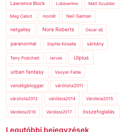
Lawrence Block
Loblowrimo
Matt Scudder
Meg Cabot
momlit
Neil Gaiman
netgalley
Nora Roberts
Oscar díj
paranormal
sárkány
Sophie Kinsella
Ulpius
Terry Pratchett
tervek
urban fantasy
Vavyan Fable
vendégblogger
várólista2011
várólista2012
várólista2014
Várólista2015
összefoglalás
Várólista2016
Várólista2017
Legutóbbi bejegyzések