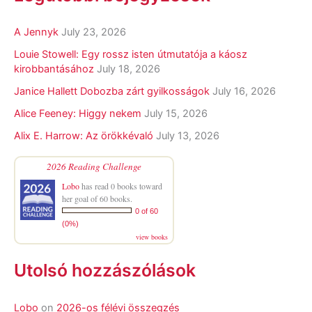
A Jennyk
July 23, 2026
Louie Stowell: Egy ​rossz isten útmutatója a káosz
kirobbantásához
July 18, 2026
Janice Hallett Dobozba zárt gyilkosságok
July 16, 2026
Alice Feeney: Higgy nekem
July 15, 2026
Alix E. Harrow: Az örökkévaló
July 13, 2026
2026 Reading Challenge
Lobo
has read 0 books toward
her goal of 60 books.
0 of 60
(0%)
view books
Utolsó hozzászólások
Lobo
on
2026-os félévi összegzés