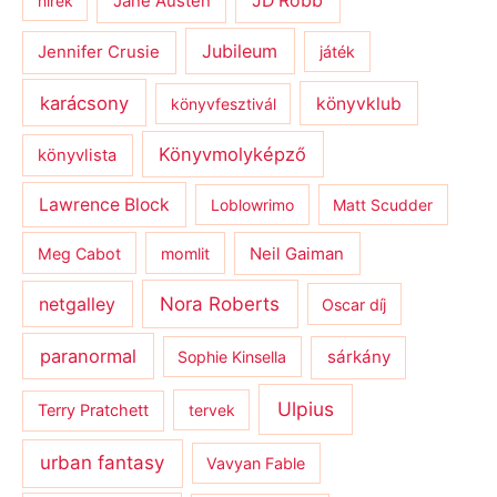
JD Robb
hírek
Jane Austen
Jubileum
Jennifer Crusie
játék
karácsony
könyvklub
könyvfesztivál
Könyvmolyképző
könyvlista
Lawrence Block
Loblowrimo
Matt Scudder
Meg Cabot
momlit
Neil Gaiman
netgalley
Nora Roberts
Oscar díj
paranormal
sárkány
Sophie Kinsella
Ulpius
Terry Pratchett
tervek
urban fantasy
Vavyan Fable