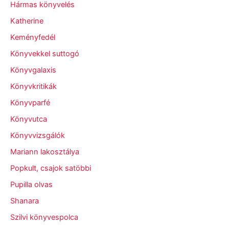
Hármas könyvelés
Katherine
Keményfedél
Könyvekkel suttogó
Könyvgalaxis
Könyvkritikák
Könyvparfé
Könyvutca
Könyvvizsgálók
Mariann lakosztálya
Popkult, csajok satöbbi
Pupilla olvas
Shanara
Szilvi könyvespolca