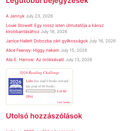
Legutóbbi bejegyzések
A Jennyk
July 23, 2026
Louie Stowell: Egy ​rossz isten útmutatója a káosz
kirobbantásához
July 18, 2026
Janice Hallett Dobozba zárt gyilkosságok
July 16, 2026
Alice Feeney: Higgy nekem
July 15, 2026
Alix E. Harrow: Az örökkévaló
July 13, 2026
2026 Reading Challenge
Lobo
has read 0 books toward
her goal of 60 books.
0 of 60
(0%)
view books
Utolsó hozzászólások