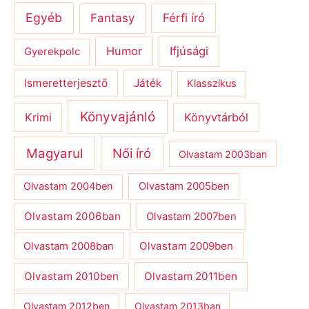
Egyéb
Férfi író
Fantasy
Humor
Ifjúsági
Gyerekpolc
Ismeretterjesztő
Játék
Klasszikus
Könyvajánló
Krimi
Könyvtárból
Magyarul
Női író
Olvastam 2003ban
Olvastam 2004ben
Olvastam 2005ben
Olvastam 2006ban
Olvastam 2007ben
Olvastam 2009ben
Olvastam 2008ban
Olvastam 2010ben
Olvastam 2011ben
Olvastam 2012ben
Olvastam 2013ban