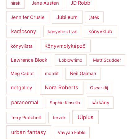
JD Robb
hírek
Jane Austen
Jubileum
Jennifer Crusie
játék
karácsony
könyvklub
könyvfesztivál
Könyvmolyképző
könyvlista
Lawrence Block
Loblowrimo
Matt Scudder
Meg Cabot
momlit
Neil Gaiman
netgalley
Nora Roberts
Oscar díj
paranormal
sárkány
Sophie Kinsella
Ulpius
Terry Pratchett
tervek
urban fantasy
Vavyan Fable