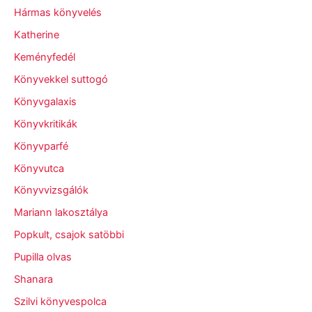
Hármas könyvelés
Katherine
Keményfedél
Könyvekkel suttogó
Könyvgalaxis
Könyvkritikák
Könyvparfé
Könyvutca
Könyvvizsgálók
Mariann lakosztálya
Popkult, csajok satöbbi
Pupilla olvas
Shanara
Szilvi könyvespolca