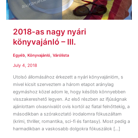
III.
2018-as nagy nyári
könyvajánló – III.
,
,
Egyéb
Könyvajánló
Várólista
July 4, 2018
Utolsó állomásához érkezett a nyári könyvajánlóm, s
mivel kicsit szerveztem a három etapot aránylag
egymáshoz közel adom le, hogy később könnyebben
visszakereshető legyen. Az első részben az ifjúságnak
ajánlottam olvasnivalót ovis kortól az fiatal felnőttekig, a
másodikban a szórakoztató irodalomra fókuszáltam
(krimi, thriller, romantika, sci-fi és fantasy). Most pedig a
harmadikban a vaskosabb dolgokra fókuszálok […]