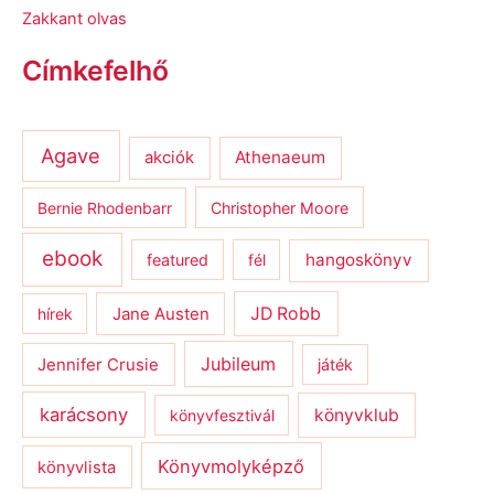
Zakkant olvas
Címkefelhő
Agave
Athenaeum
akciók
Bernie Rhodenbarr
Christopher Moore
ebook
hangoskönyv
featured
fél
JD Robb
hírek
Jane Austen
Jubileum
Jennifer Crusie
játék
karácsony
könyvklub
könyvfesztivál
Könyvmolyképző
könyvlista