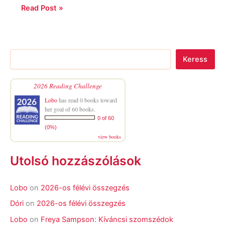
Read Post »
Keress
2026 Reading Challenge
Lobo
has read 0 books toward
her goal of 60 books.
0 of 60
(0%)
view books
Utolsó hozzászólások
Lobo
on
2026-os félévi összegzés
Dóri
on
2026-os félévi összegzés
Lobo
on
Freya Sampson: Kíváncsi szomszédok