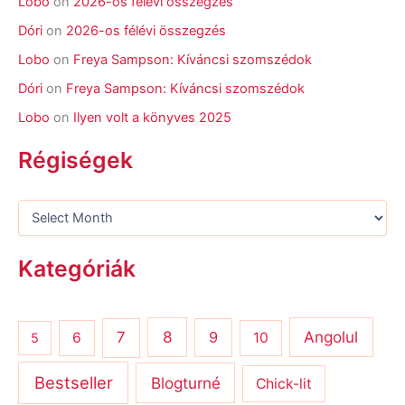
Lobo
on
2026-os félévi összegzés
Dóri
on
2026-os félévi összegzés
Lobo
on
Freya Sampson: Kíváncsi szomszédok
Dóri
on
Freya Sampson: Kíváncsi szomszédok
Lobo
on
Ilyen volt a könyves 2025
Régiségek
Kategóriák
8
Angolul
7
9
6
10
5
Bestseller
Blogturné
Chick-lit