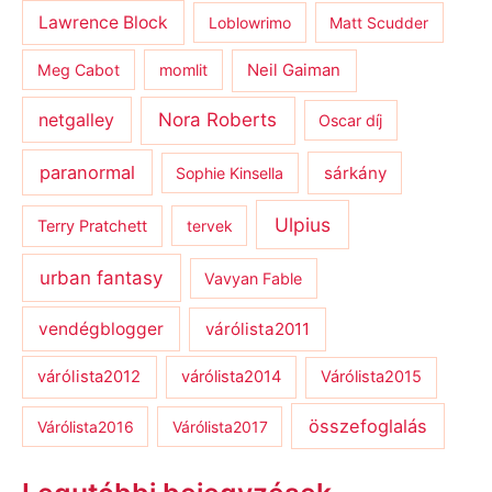
Lawrence Block
Loblowrimo
Matt Scudder
Meg Cabot
momlit
Neil Gaiman
netgalley
Nora Roberts
Oscar díj
paranormal
sárkány
Sophie Kinsella
Ulpius
Terry Pratchett
tervek
urban fantasy
Vavyan Fable
vendégblogger
várólista2011
várólista2012
várólista2014
Várólista2015
összefoglalás
Várólista2016
Várólista2017