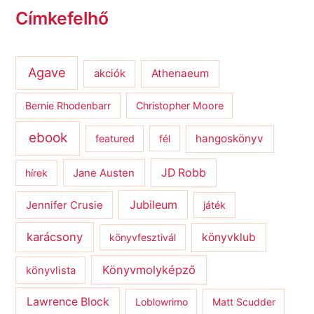
Címkefelhő
Agave
Athenaeum
akciók
Bernie Rhodenbarr
Christopher Moore
ebook
hangoskönyv
featured
fél
JD Robb
hírek
Jane Austen
Jubileum
Jennifer Crusie
játék
karácsony
könyvklub
könyvfesztivál
Könyvmolyképző
könyvlista
Lawrence Block
Loblowrimo
Matt Scudder