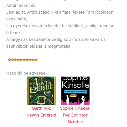
Aztán Scout és
Jem apját, Atticust jelölik ki a fiatal fekete Tom Robinson
védelmére,
s a gyerekek olyan helyzetekbe kerülnek, amiket meg se
értenek.
A tárgyalás kezdetekor pedig az álmos déli kisváros
csúnyábbik oldalát is megmutatja.
Hasonló bejegyzések:
Garth Nix:
Sophie Kinsella:
Newt’s Emerald
I’ve Got Your
Number