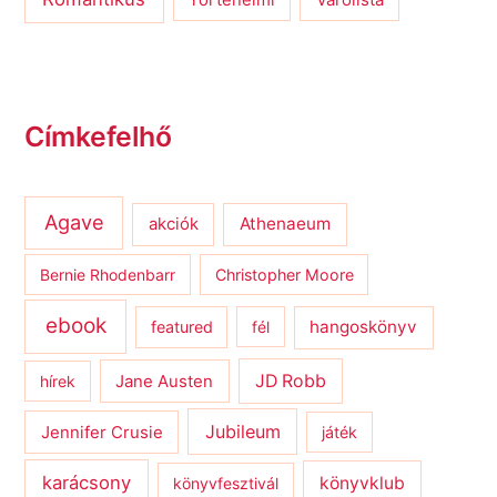
Címkefelhő
Agave
Athenaeum
akciók
Bernie Rhodenbarr
Christopher Moore
ebook
hangoskönyv
featured
fél
JD Robb
hírek
Jane Austen
Jubileum
Jennifer Crusie
játék
karácsony
könyvklub
könyvfesztivál