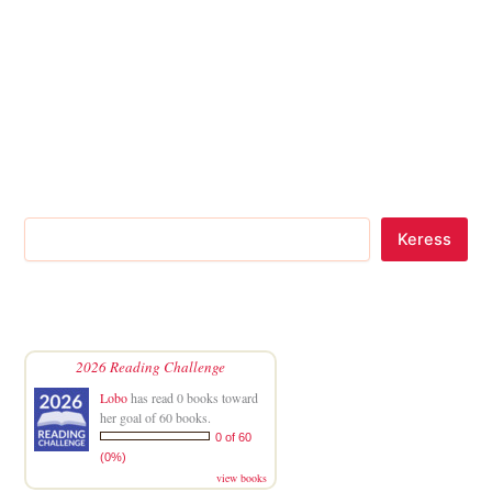
Keress
2026 Reading Challenge
Lobo
has read 0 books toward
her goal of 60 books.
0 of 60
(0%)
view books