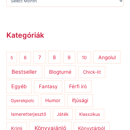
Kategóriák
8
Angolul
7
9
6
10
5
Bestseller
Blogturné
Chick-lit
Egyéb
Férfi író
Fantasy
Humor
Ifjúsági
Gyerekpolc
Ismeretterjesztő
Játék
Klasszikus
Könyvajánló
Krimi
Könyvtárból