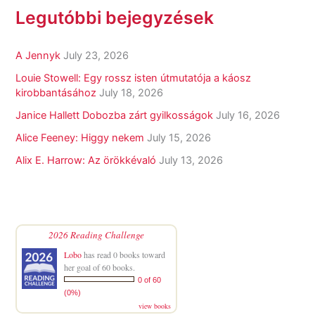
Legutóbbi bejegyzések
A Jennyk
July 23, 2026
Louie Stowell: Egy ​rossz isten útmutatója a káosz
kirobbantásához
July 18, 2026
Janice Hallett Dobozba zárt gyilkosságok
July 16, 2026
Alice Feeney: Higgy nekem
July 15, 2026
Alix E. Harrow: Az örökkévaló
July 13, 2026
2026 Reading Challenge
Lobo
has read 0 books toward
her goal of 60 books.
0 of 60
(0%)
view books