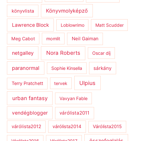
Könyvmolyképző
könyvlista
Lawrence Block
Loblowrimo
Matt Scudder
Meg Cabot
momlit
Neil Gaiman
netgalley
Nora Roberts
Oscar díj
paranormal
sárkány
Sophie Kinsella
Ulpius
Terry Pratchett
tervek
urban fantasy
Vavyan Fable
vendégblogger
várólista2011
várólista2012
várólista2014
Várólista2015
összefoglalás
Várólista2016
Várólista2017