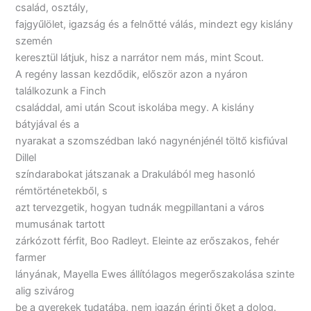
család, osztály,
fajgyűlölet, igazság és a felnőtté válás, mindezt egy kislány
szemén
keresztül látjuk, hisz a narrátor nem más, mint Scout.
A regény lassan kezdődik, először azon a nyáron
találkozunk a Finch
családdal, ami után Scout iskolába megy. A kislány
bátyjával és a
nyarakat a szomszédban lakó nagynénjénél töltő kisfiúval
Dillel
színdarabokat játszanak a Drakulából meg hasonló
rémtörténetekből, s
azt tervezgetik, hogyan tudnák megpillantani a város
mumusának tartott
zárkózott férfit, Boo Radleyt. Eleinte az erőszakos, fehér
farmer
lányának, Mayella Ewes állítólagos megerőszakolása szinte
alig szivárog
be a gyerekek tudatába, nem igazán érinti őket a dolog.