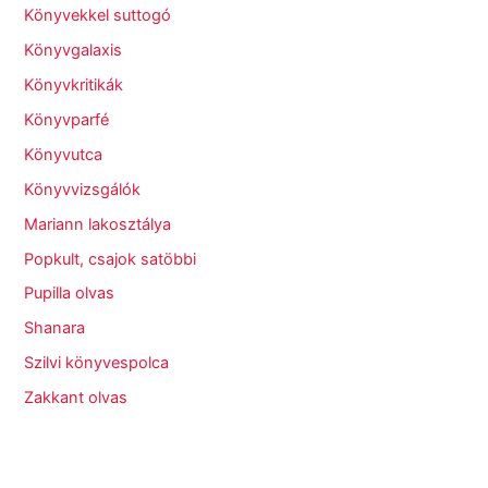
Könyvekkel suttogó
Könyvgalaxis
Könyvkritikák
Könyvparfé
Könyvutca
Könyvvizsgálók
Mariann lakosztálya
Popkult, csajok satöbbi
Pupilla olvas
Shanara
Szilvi könyvespolca
Zakkant olvas