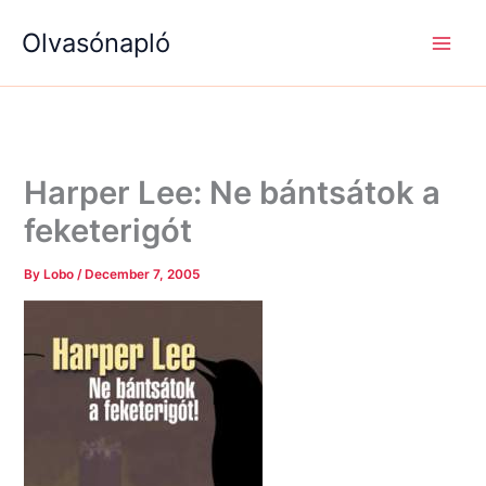
S
R
R
Skip
e
é
é
Olvasónapló
to
a
g
g
content
r
i
i
c
s
s
h
é
é
g
g
e
e
k
k
Harper Lee: Ne bántsátok a
feketerigót
By
Lobo
/
December 7, 2005