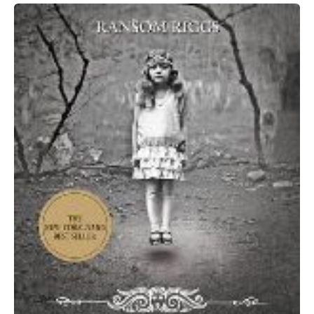
Ransom
Riggs:
Vándorsólyom
kisasszony
különleges
gyermekei