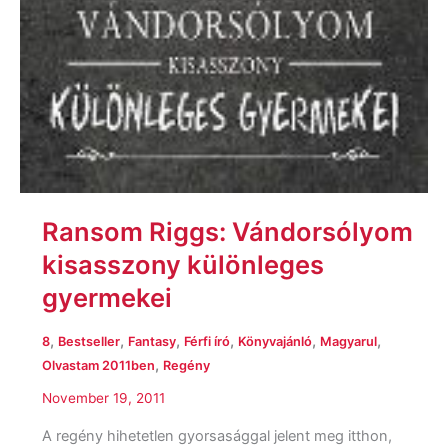
Ransom Riggs: Vándorsólyom
kisasszony különleges
gyermekei
,
,
,
,
,
,
8
Bestseller
Fantasy
Férfi író
Könyvajánló
Magyarul
,
Olvastam 2011ben
Regény
November 19, 2011
A regény hihetetlen gyorsasággal jelent meg itthon,