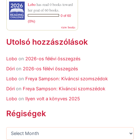
Lobo
has read 0 books toward
her goal of 60 books.
0 of 60
(0%)
view books
Utolsó hozzászólások
Lobo
on
2026-os félévi összegzés
Dóri
on
2026-os félévi összegzés
Lobo
on
Freya Sampson: Kíváncsi szomszédok
Dóri
on
Freya Sampson: Kíváncsi szomszédok
Lobo
on
Ilyen volt a könyves 2025
Régiségek