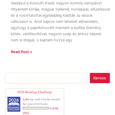
ráadásul a Kossuth Kiadó nagyon komoly kampányt
rittyentett köréje, magyar trailerrel, honlappal, előzetessel
és a nyomtatottal egyidejűleg kiadták az ebook
változatot is. Amit sajnos nem lehetett előrendelni,
úgyhogy a papírkönyvért mentem a boltba (kemény
kötés, védőborítóval, nagyon szép és ahhoz képest
nem is drága), s kaptam hozzá egy
Read Post »
Keress
2026 Reading Challenge
Lobo
has read 0 books toward
her goal of 60 books.
0 of 60
(0%)