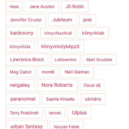
JD Robb
hírek
Jane Austen
Jubileum
Jennifer Crusie
játék
karácsony
könyvklub
könyvfesztivál
Könyvmolyképző
könyvlista
Lawrence Block
Loblowrimo
Matt Scudder
Meg Cabot
momlit
Neil Gaiman
netgalley
Nora Roberts
Oscar díj
paranormal
sárkány
Sophie Kinsella
Ulpius
Terry Pratchett
tervek
urban fantasy
Vavyan Fable