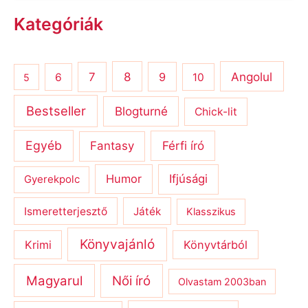
Kategóriák
8
Angolul
7
9
6
10
5
Bestseller
Blogturné
Chick-lit
Egyéb
Férfi író
Fantasy
Humor
Ifjúsági
Gyerekpolc
Ismeretterjesztő
Játék
Klasszikus
Könyvajánló
Krimi
Könyvtárból
Magyarul
Női író
Olvastam 2003ban