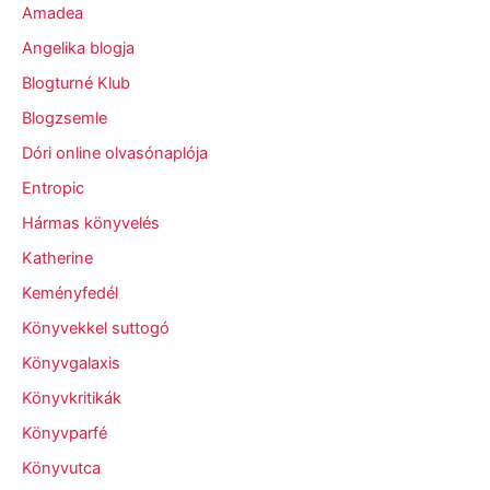
Amadea
Angelika blogja
Blogturné Klub
Blogzsemle
Dóri online olvasónaplója
Entropic
Hármas könyvelés
Katherine
Keményfedél
Könyvekkel suttogó
Könyvgalaxis
Könyvkritikák
Könyvparfé
Könyvutca