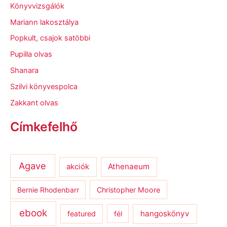
Könyvvizsgálók
Mariann lakosztálya
Popkult, csajok satöbbi
Pupilla olvas
Shanara
Szilvi könyvespolca
Zakkant olvas
Címkefelhő
Agave
Athenaeum
akciók
Bernie Rhodenbarr
Christopher Moore
ebook
hangoskönyv
featured
fél