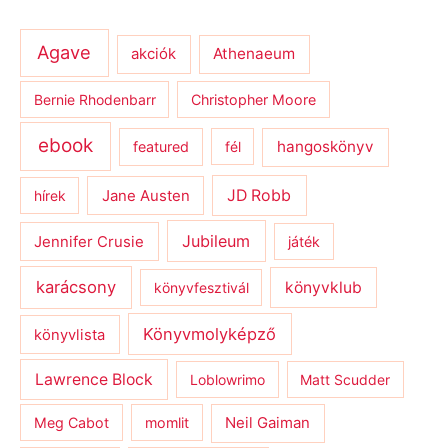
Agave
Athenaeum
akciók
Bernie Rhodenbarr
Christopher Moore
ebook
hangoskönyv
featured
fél
JD Robb
hírek
Jane Austen
Jubileum
Jennifer Crusie
játék
karácsony
könyvklub
könyvfesztivál
Könyvmolyképző
könyvlista
Lawrence Block
Loblowrimo
Matt Scudder
Meg Cabot
momlit
Neil Gaiman