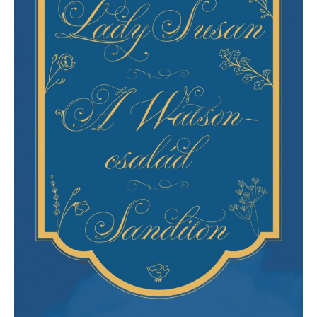
család
/
Sanditon