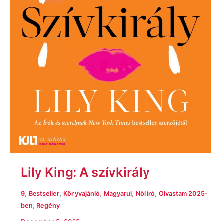
Lily King: A szívkirály
,
,
,
,
,
9
Bestseller
Könyvajánló
Magyarul
Női író
Olvastam 2025-
,
ben
Regény