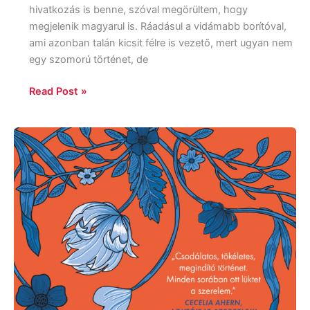
hivatkozás is benne, szóval megörültem, hogy
megjelenik magyarul is. Ráadásul a vidámabb borítóval,
ami azonban talán kicsit félre is vezető, mert ugyan nem
egy szomorú történet, de
Read Post »
Sarah
Crossan
A
szív
helye