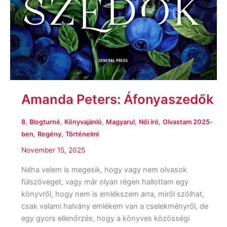
Amanda Peters: Áfonyaszedők
,
,
,
,
,
8
Blogturné
Könyvajánló
Magyarul
Női író
Olvastam 2025-
,
,
ben
Regény
Történelmi
November 15, 2025
Néha velem is megesik, hogy vagy nem olvasok
fülszöveget, vagy már olyan régen hallottam egy
könyvről, hogy nem is emlékszem arra, miről szólhat,
csak valami halvány emlékem van a cselekményről, de
egy gyors ellenőrzés, hogy a könyves közösségi