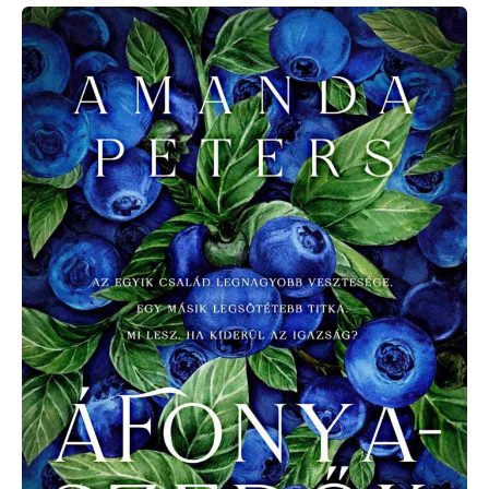
Amanda
Peters:
Áfonyaszedők