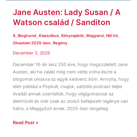
Jane Austen: Lady Susan / A
Watson család / Sanditon
,
,
,
,
,
,
9
Blogturné
Klasszikus
Könyvajánló
Magyarul
Női író
,
Olvastam 2025-ben
Regény
December 3, 2025
December 16-án lesz 250 éve, hogy megszületett Jane
Austen, aki ha valaki még nem vette volna észre a
blogomat olvasva az egyik kedvenc íróm. Annyira, hogy
idén például a Popkult, csajok, satöbbi podcast teljes
évadát annak szenteltük, hogy végigolvassuk az
életművét és már csak az utolsó befejezett regénye van
hátra, a Meggyőző érvek. 2025-ben rengeteg
Read Post »