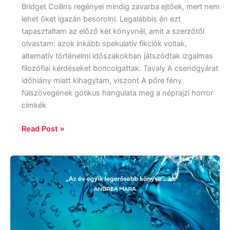
Bridget Collins regényei mindig zavarba ejtőek, mert nem
lehet őket igazán besorolni. Legalábbis én ezt
tapasztaltam az előző két könyvnél, amit a szerzőtől
olvastam: azok inkább spekulatív fikciók voltak,
alternatív történelmi időszakokban játszódtak izgalmas
filozófiai kérdéseket boncolgattak. Tavaly A csendgyárat
időhiány miatt kihagytam, viszont A pőre fény
fülszövegének gótikus hangulata meg a néprajzi horror
címkék
Read Post »
Lucy
Clarke:
A
Szörfház