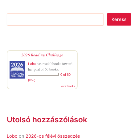
Keress
2026 Reading Challenge
Lobo
has read 0 books toward
her goal of 60 books.
0 of 60
(0%)
view books
Utolsó hozzászólások
Lobo
on
2026-os félévi összegzés