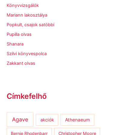
Könyvvizsgálók
Mariann lakosztálya
Popkult, csajok satöbbi
Pupilla olvas
Shanara
Szilvi könyvespolca
Zakkant olvas
Címkefelhő
Agave
Athenaeum
akciók
Bernie Rhodenbarr
Christopher Moore