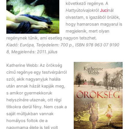
következő regénye. A
Hattyútolvajok
ról
Juci
nál
olvastam, s igazából örülök,
hogy hamarosan magyarul is
megjelenik, mert olyan
regénynek tűnik, ami esetleg nagyon tetszhet.
Kiadó: Európa, Terjedelem: 700 p., ISBN 978 963 07 9190
8, Megjelenés: 2011. július
Katherine Webb: Az örökség
című regénye egy testvérpárról
szól, akik nagyanyjuk halála
után annak házát kapják meg,
s amikor gyermekkoruk
helyszínére utaznak, ott régi
titkokra derül fény. Nem csak a
saját múltjukban vannak
homályos foltok de a
nagymama élete is teli volt