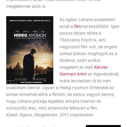
megjelennek azok is.
Az egész Lehane szeretetem
ezzel a
film
mel kezdődött. Igen
persze láttam előtte a
Titokzatos folyót is, ami
nagyszerű film volt, de engem
sokkal jobban megfogott ez a
történet, ezért amikor
megjelent az első
Kenzie-
Gennaro krimi
az Agavésoknál,
máris lecsaptam rá és nem
csalódtam benne. Ugyan a
Hideg nyomon
történetét az
ember ismerheti előre a filmből, de biztos vagyok benne,
hogy Lehane prózája legalább annyira intenzív és
szívszorító lesz, mint amennyire felkavart a film.
Kiadó: Agave, Megjelenés: 2011 szeptember