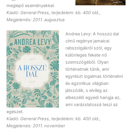
meglepő eseményekkel.
Kiadó: General Press, terjedelem: kb. 400 old.,
Megjelenés: 2011. augusztus
Andrea Levy: A hosszú dal
című regénye jamaicai
rabszolgákról szól, egy
különleges fekete nő
szemszögéből. Olyan
történetnek tűnik, ami
egyrészt izgalmas történelmi
és egzotikus világban
játszódik, s elvileg az
elbeszélő egyedi hangja az,
ami varázslatossá teszi az
egészet.
Kiadó: General Press, terjedelem: kb. 400 old.,
Megjelenés: 2011. november