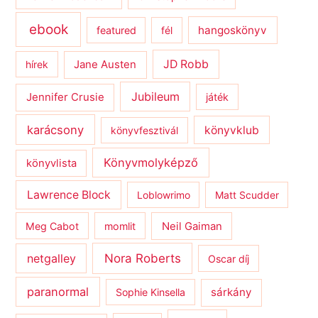
ebook
hangoskönyv
featured
fél
JD Robb
hírek
Jane Austen
Jubileum
Jennifer Crusie
játék
karácsony
könyvklub
könyvfesztivál
Könyvmolyképző
könyvlista
Lawrence Block
Loblowrimo
Matt Scudder
Meg Cabot
momlit
Neil Gaiman
netgalley
Nora Roberts
Oscar díj
paranormal
sárkány
Sophie Kinsella