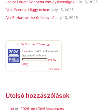
Janice Hallett Dobozba zárt gyilkosságok
July 16, 2026
Alice Feeney: Higgy nekem
July 15, 2026
Alix E. Harrow: Az örökkévaló
July 13, 2026
2026 Reading Challenge
Lobo
has read 0 books toward
her goal of 60 books.
0 of 60
(0%)
view books
Utolsó hozzászólások
Lobo
on
2026-os félévi összegzés