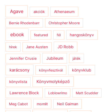
Agave
Athenaeum
akciók
Bernie Rhodenbarr
Christopher Moore
ebook
hangoskönyv
featured
fél
JD Robb
hírek
Jane Austen
Jubileum
Jennifer Crusie
játék
karácsony
könyvklub
könyvfesztivál
Könyvmolyképző
könyvlista
Lawrence Block
Loblowrimo
Matt Scudder
Meg Cabot
momlit
Neil Gaiman