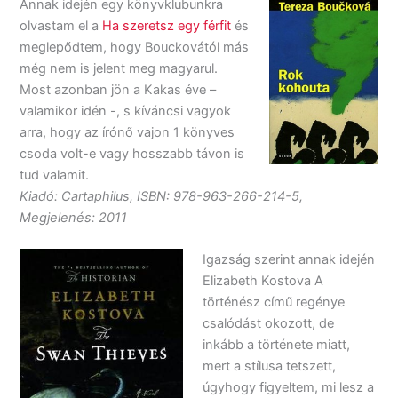
Annak idején egy könyvklubunkra
olvastam el a
Ha szeretsz egy férfit
és
meglepődtem, hogy Bouckovától más
még nem is jelent meg magyarul.
Most azonban jön a Kakas éve –
valamikor idén -, s kíváncsi vagyok
arra, hogy az írónő vajon 1 könyves
csoda volt-e vagy hosszabb távon is
tud valamit.
Kiadó: Cartaphilus, ISBN: 978-963-266-214-5,
Megjelenés: 2011
Igazság szerint annak idején
Elizabeth Kostova A
történész című regénye
csalódást okozott, de
inkább a története miatt,
mert a stílusa tetszett,
úgyhogy figyeltem, mi lesz a