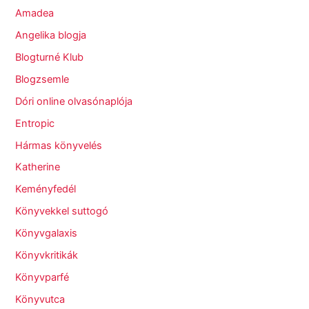
Amadea
Angelika blogja
Blogturné Klub
Blogzsemle
Dóri online olvasónaplója
Entropic
Hármas könyvelés
Katherine
Keményfedél
Könyvekkel suttogó
Könyvgalaxis
Könyvkritikák
Könyvparfé
Könyvutca