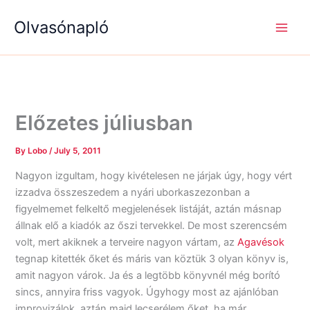
S
R
R
Skip
e
é
é
Olvasónapló
to
a
g
g
content
r
i
i
c
s
s
h
é
é
g
g
e
e
k
k
Előzetes júliusban
By
Lobo
/
July 5, 2011
Nagyon izgultam, hogy kivételesen ne járjak úgy, hogy vért
izzadva összeszedem a nyári uborkaszezonban a
figyelmemet felkeltő megjelenések listáját, aztán másnap
állnak elő a kiadók az őszi tervekkel. De most szerencsém
volt, mert akiknek a terveire nagyon vártam, az
Agavésok
tegnap kitették őket és máris van köztük 3 olyan könyv is,
amit nagyon várok. Ja és a legtöbb könyvnél még borító
sincs, annyira friss vagyok. Úgyhogy most az ajánlóban
improvizálok, aztán majd lecserélem őket, ha már