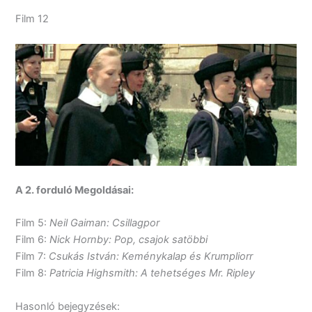
Film 12
A 2. forduló Megoldásai:
Film 5:
Neil Gaiman: Csillagpor
Film 6:
Nick Hornby: Pop, csajok satöbbi
Film 7:
Csukás István: Keménykalap és Krumpliorr
Film 8:
Patricia Highsmith: A tehetséges Mr. Ripley
Hasonló bejegyzések: