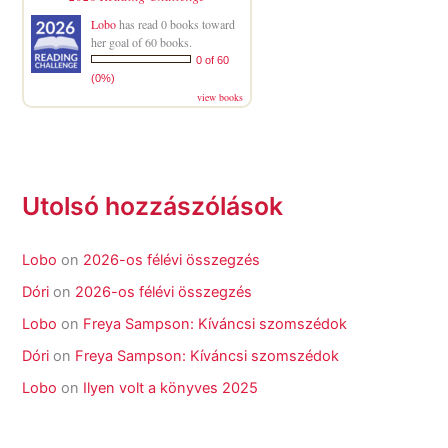
Lobo
has read 0 books toward
her goal of 60 books.
0 of 60
(0%)
view books
Utolsó hozzászólások
Lobo
on
2026-os félévi összegzés
Dóri
on
2026-os félévi összegzés
Lobo
on
Freya Sampson: Kíváncsi szomszédok
Dóri
on
Freya Sampson: Kíváncsi szomszédok
Lobo
on
Ilyen volt a könyves 2025