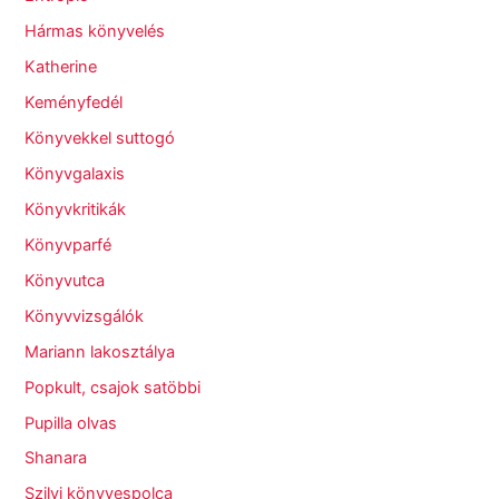
Hármas könyvelés
Katherine
Keményfedél
Könyvekkel suttogó
Könyvgalaxis
Könyvkritikák
Könyvparfé
Könyvutca
Könyvvizsgálók
Mariann lakosztálya
Popkult, csajok satöbbi
Pupilla olvas
Shanara
Szilvi könyvespolca