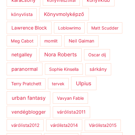
karácsony
könyvklub
könyvfesztivál
Könyvmolyképző
könyvlista
Lawrence Block
Loblowrimo
Matt Scudder
Meg Cabot
momlit
Neil Gaiman
netgalley
Nora Roberts
Oscar díj
paranormal
sárkány
Sophie Kinsella
Ulpius
Terry Pratchett
tervek
urban fantasy
Vavyan Fable
vendégblogger
várólista2011
várólista2012
várólista2014
Várólista2015