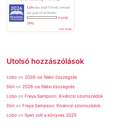
Lobo
has read 0 books toward
her goal of 60 books.
0 of 60
(0%)
view books
Utolsó hozzászólások
Lobo
on
2026-os félévi összegzés
Dóri
on
2026-os félévi összegzés
Lobo
on
Freya Sampson: Kíváncsi szomszédok
Dóri
on
Freya Sampson: Kíváncsi szomszédok
Lobo
on
Ilyen volt a könyves 2025