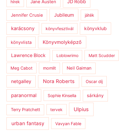
JD Robb
hírek
Jane Austen
Jubileum
Jennifer Crusie
játék
karácsony
könyvklub
könyvfesztivál
Könyvmolyképző
könyvlista
Lawrence Block
Loblowrimo
Matt Scudder
Meg Cabot
momlit
Neil Gaiman
netgalley
Nora Roberts
Oscar díj
paranormal
sárkány
Sophie Kinsella
Ulpius
Terry Pratchett
tervek
urban fantasy
Vavyan Fable