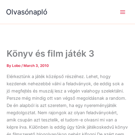
S
R
R
Skip
e
é
é
Olvasónapló
to
a
g
g
content
r
i
i
c
s
s
h
é
é
g
g
e
e
k
k
Könyv és film játék 3
By
Lobo
/
March 3, 2010
Elérkeztünk a játék középső részéhez. Lehet, hogy
kezdenek nehezebbé válni a feladványok, de eddig sok a
jó megfejtés és muszáj lesz a végén valahogy szelektálni.
Persze még mindig ott van végső megoldásnak a random.
De én alapból is azt szeretem, ha egy nyereményjáték
megdolgoztat. Nem rajongok az olyan feladványokért,
amik csupán azt tesztelik, el tudom-e olvasni mi van a
képre írva. Különben is eddig úgy tűnik játékoskedvű könyv
és filmszerető blogolvasókon nehéz kifogni.De azért nem