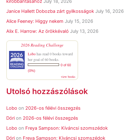
kirobbantásához
July 18, 2026
Janice Hallett Dobozba zárt gyilkosságok
July 16, 2026
Alice Feeney: Higgy nekem
July 15, 2026
Alix E. Harrow: Az örökkévaló
July 13, 2026
2026 Reading Challenge
Lobo
has read 0 books toward
her goal of 60 books.
0 of 60
(0%)
view books
Utolsó hozzászólások
Lobo
on
2026-os félévi összegzés
Dóri
on
2026-os félévi összegzés
Lobo
on
Freya Sampson: Kíváncsi szomszédok
Dóri
on
Freya Sampson: Kíváncsi szomszédok