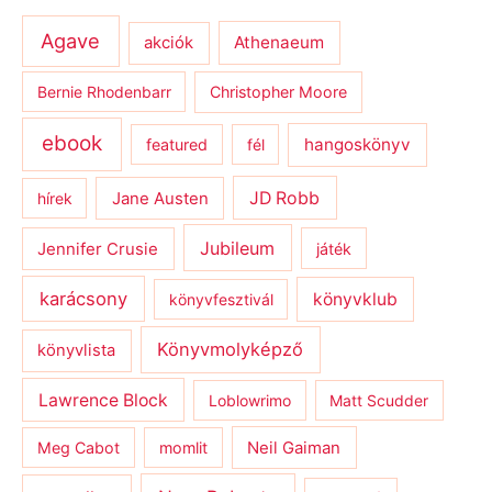
Agave
Athenaeum
akciók
Bernie Rhodenbarr
Christopher Moore
ebook
hangoskönyv
featured
fél
JD Robb
hírek
Jane Austen
Jubileum
Jennifer Crusie
játék
karácsony
könyvklub
könyvfesztivál
Könyvmolyképző
könyvlista
Lawrence Block
Loblowrimo
Matt Scudder
Meg Cabot
momlit
Neil Gaiman