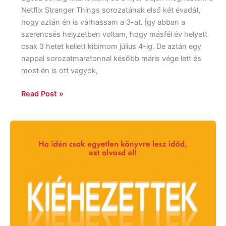
Netflix Stranger Things sorozatának első két évadát,
hogy aztán én is várhassam a 3-at. Így abban a
szerencsés helyzetben voltam, hogy másfél év helyett
csak 3 hetet kellett kibírnom július 4-ig. De aztán egy
nappal sorozatmaratonnal később máris vége lett és
most én is ott vagyok,
Read Post »
M.
R.
Carey:
Kiéhezettek