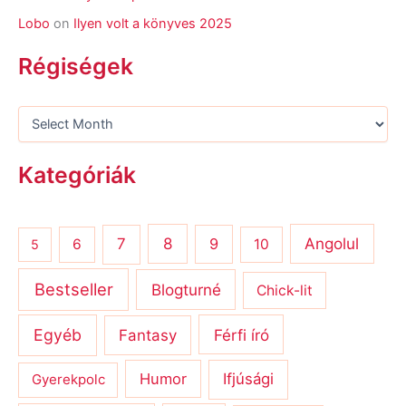
Lobo
on
Ilyen volt a könyves 2025
Régiségek
Kategóriák
8
Angolul
7
9
6
10
5
Bestseller
Blogturné
Chick-lit
Egyéb
Férfi író
Fantasy
Humor
Ifjúsági
Gyerekpolc