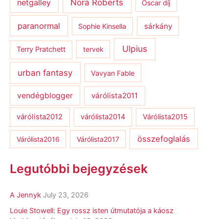
netgalley
Nora Roberts
Oscar díj
paranormal
sárkány
Sophie Kinsella
Ulpius
Terry Pratchett
tervek
urban fantasy
Vavyan Fable
vendégblogger
várólista2011
várólista2012
várólista2014
Várólista2015
összefoglalás
Várólista2016
Várólista2017
Legutóbbi bejegyzések
A Jennyk
July 23, 2026
Louie Stowell: Egy ​rossz isten útmutatója a káosz