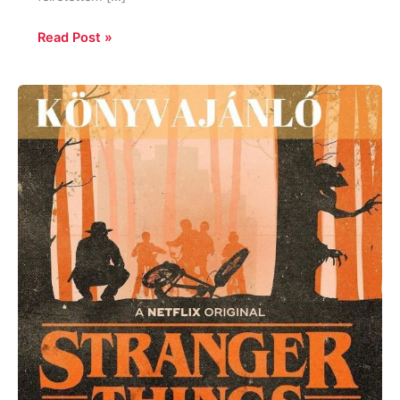
Read Post »
Olvasmányajánló
Stranger
Things
rajongóknak