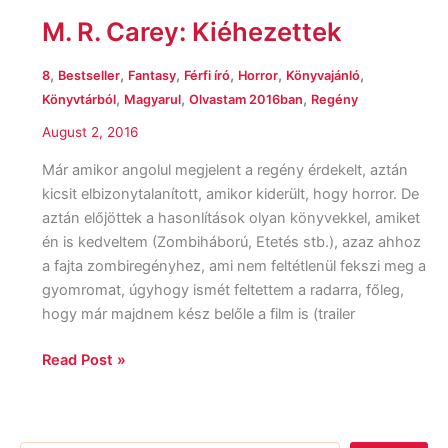
M. R. Carey: Kiéhezettek
,
,
,
,
,
,
8
Bestseller
Fantasy
Férfi író
Horror
Könyvajánló
,
,
,
Könyvtárból
Magyarul
Olvastam 2016ban
Regény
August 2, 2016
Már amikor angolul megjelent a regény érdekelt, aztán
kicsit elbizonytalanított, amikor kiderült, hogy horror. De
aztán előjöttek a hasonlítások olyan könyvekkel, amiket
én is kedveltem (Zombiháború, Etetés stb.), azaz ahhoz
a fajta zombiregényhez, ami nem feltétlenül fekszi meg a
gyomromat, úgyhogy ismét feltettem a radarra, főleg,
hogy már majdnem kész belőle a film is (trailer
Read Post »