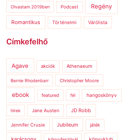
Regény
Olvastam 2019ben
Podcast
Romantikus
Várólista
Történelmi
Címkefelhő
Agave
Athenaeum
akciók
Bernie Rhodenbarr
Christopher Moore
ebook
hangoskönyv
featured
fél
JD Robb
hírek
Jane Austen
Jubileum
Jennifer Crusie
játék
karácsony
könyvklub
könyvfesztivál