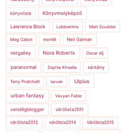
Könyvmolyképző
könyvlista
Lawrence Block
Loblowrimo
Matt Scudder
Meg Cabot
momlit
Neil Gaiman
netgalley
Nora Roberts
Oscar díj
paranormal
sárkány
Sophie Kinsella
Ulpius
Terry Pratchett
tervek
urban fantasy
Vavyan Fable
vendégblogger
várólista2011
várólista2012
várólista2014
Várólista2015