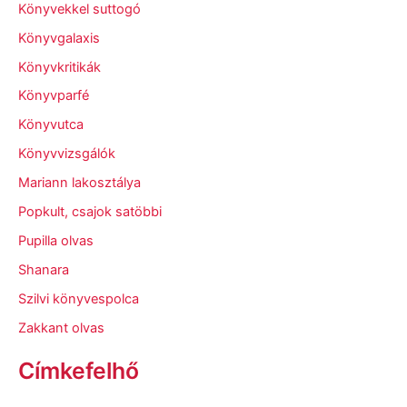
Könyvekkel suttogó
Könyvgalaxis
Könyvkritikák
Könyvparfé
Könyvutca
Könyvvizsgálók
Mariann lakosztálya
Popkult, csajok satöbbi
Pupilla olvas
Shanara
Szilvi könyvespolca
Zakkant olvas
Címkefelhő