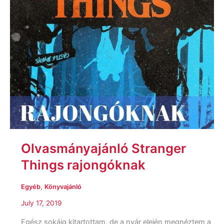
Olvasmányajánló Stranger
Things rajongóknak
,
Egyéb
Könyvajánló
July 17, 2019
Egész sokáig kitartottam, de a nyár elején megnéztem a