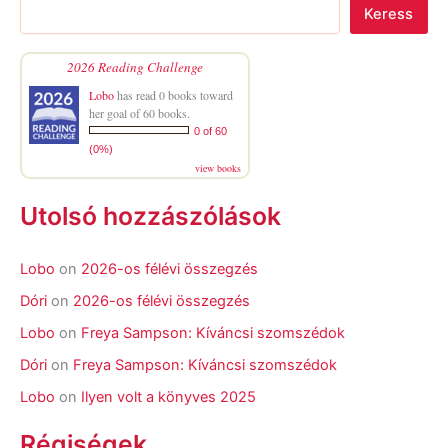
Keress
2026 Reading Challenge
Lobo
has read 0 books toward
her goal of 60 books.
0 of 60
(0%)
view books
Utolsó hozzászólások
Lobo
on
2026-os félévi összegzés
Dóri
on
2026-os félévi összegzés
Lobo
on
Freya Sampson: Kíváncsi szomszédok
Dóri
on
Freya Sampson: Kíváncsi szomszédok
Lobo
on
Ilyen volt a könyves 2025
Régiségek