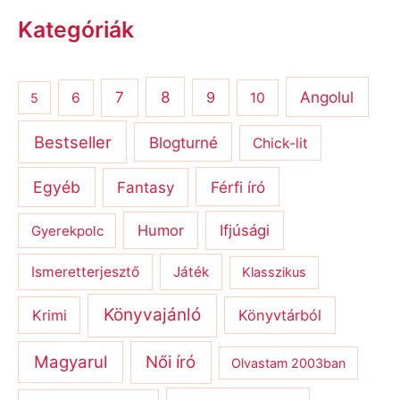
Kategóriák
8
Angolul
7
9
6
10
5
Bestseller
Blogturné
Chick-lit
Egyéb
Férfi író
Fantasy
Humor
Ifjúsági
Gyerekpolc
Ismeretterjesztő
Játék
Klasszikus
Könyvajánló
Krimi
Könyvtárból
Magyarul
Női író
Olvastam 2003ban