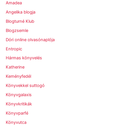
Amadea
Angelika blogja
Blogturné Klub
Blogzsemle
Dóri online olvasónaplója
Entropic
Hármas könyvelés
Katherine
Keményfedél
Könyvekkel suttogó
Könyvgalaxis
Könyvkritikák
Könyvparfé
Könyvutca