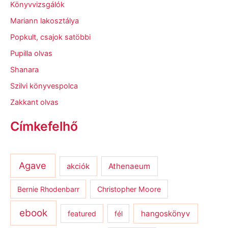
Könyvvizsgálók
Mariann lakosztálya
Popkult, csajok satöbbi
Pupilla olvas
Shanara
Szilvi könyvespolca
Zakkant olvas
Címkefelhő
Agave
Athenaeum
akciók
Bernie Rhodenbarr
Christopher Moore
ebook
hangoskönyv
featured
fél