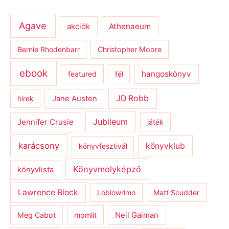
Agave
Athenaeum
akciók
Bernie Rhodenbarr
Christopher Moore
ebook
hangoskönyv
featured
fél
JD Robb
hírek
Jane Austen
Jubileum
Jennifer Crusie
játék
karácsony
könyvklub
könyvfesztivál
Könyvmolyképző
könyvlista
Lawrence Block
Loblowrimo
Matt Scudder
Meg Cabot
momlit
Neil Gaiman