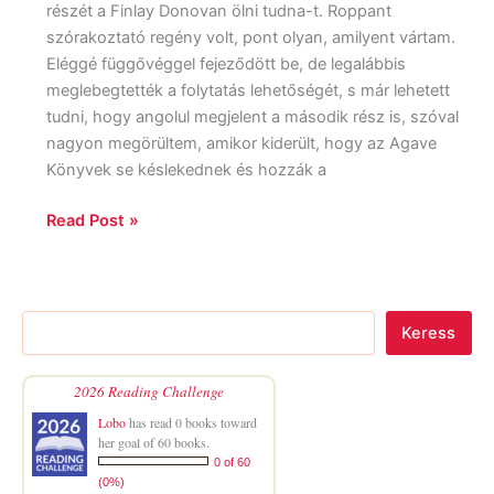
részét a Finlay Donovan ölni tudna-t. Roppant
szórakoztató regény volt, pont olyan, amilyent vártam.
Eléggé függővéggel fejeződött be, de legalábbis
meglebegtették a folytatás lehetőségét, s már lehetett
tudni, hogy angolul megjelent a második rész is, szóval
nagyon megörültem, amikor kiderült, hogy az Agave
Könyvek se késlekednek és hozzák a
Read Post »
Keress
2026 Reading Challenge
Lobo
has read 0 books toward
her goal of 60 books.
0 of 60
(0%)