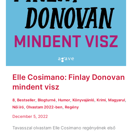
Elle Cosimano: Finlay Donovan
mindent visz
,
,
,
,
,
,
,
8
Bestseller
Blogturné
Humor
Könyvajánló
Krimi
Magyarul
,
,
Női író
Olvastam 2022-ben
Regény
December 5, 2022
Tavasszal olvastam Elle Cosimano regényének első