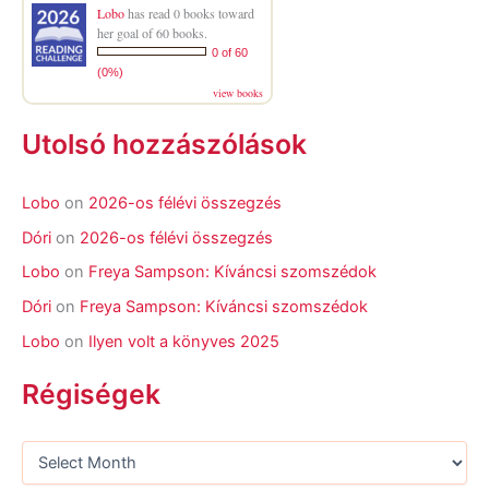
Lobo
has read 0 books toward
her goal of 60 books.
0 of 60
(0%)
view books
Utolsó hozzászólások
Lobo
on
2026-os félévi összegzés
Dóri
on
2026-os félévi összegzés
Lobo
on
Freya Sampson: Kíváncsi szomszédok
Dóri
on
Freya Sampson: Kíváncsi szomszédok
Lobo
on
Ilyen volt a könyves 2025
Régiségek