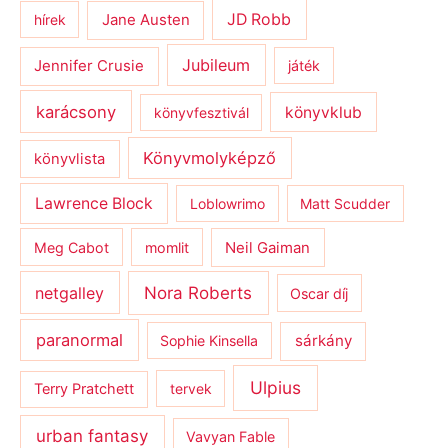
JD Robb
hírek
Jane Austen
Jubileum
Jennifer Crusie
játék
karácsony
könyvklub
könyvfesztivál
Könyvmolyképző
könyvlista
Lawrence Block
Loblowrimo
Matt Scudder
Meg Cabot
momlit
Neil Gaiman
netgalley
Nora Roberts
Oscar díj
paranormal
sárkány
Sophie Kinsella
Ulpius
Terry Pratchett
tervek
urban fantasy
Vavyan Fable