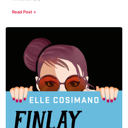
Read Post »
Elle
Cosimano:
Finlay
Donovan
mindent
visz