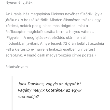
Nyereményjáték
Az Uránia-ház megnyitása Dickens nevéhez fűződik, így a
játékunk is hozzá kötődik. Minden állomáson találtok egy
kérdést, nektek pedig nincs más dolgotok, mint a
Rafflecopter megfelelő sorába beírni a helyes választ.
(Figyelem! A megfejtéseket elküldés után nem áll
módunkban javítani. A nyertesnek 72 órán belül válaszolnia
kell a kiértesítő e-mailre, ellenkező esetben új nyertest
sorsolunk. A kiadó csak magyarországi címre postáz.)
Feladványom
Jack Dawkins, vagyis az Agyafúrt
Vagány melyik kötetének az egyik
szereplője?