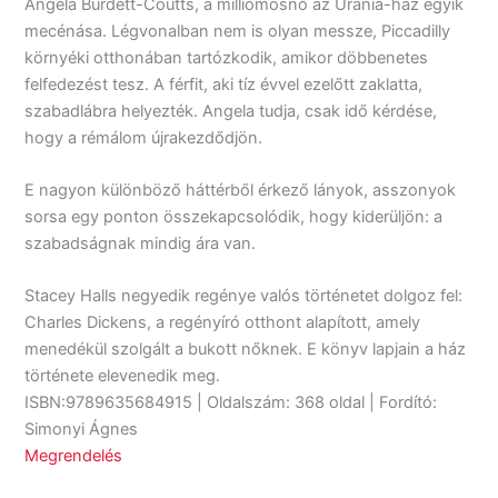
Angela Burdett-Coutts, a milliomosnő az Uránia-ház egyik
mecénása. Légvonalban nem is olyan messze, Piccadilly
környéki otthonában tartózkodik, amikor döbbenetes
felfedezést tesz. A férfit, aki tíz évvel ezelőtt zaklatta,
szabadlábra helyezték. Angela tudja, csak idő kérdése,
hogy a rémálom újrakezdődjön.
E nagyon különböző háttérből érkező lányok, asszonyok
sorsa egy ponton összekapcsolódik, hogy kiderüljön: a
szabadságnak mindig ára van.
Stacey Halls negyedik regénye valós történetet dolgoz fel:
Charles Dickens, a regényíró otthont alapított, amely
menedékül szolgált a bukott nőknek. E könyv lapjain a ház
története elevenedik meg.
ISBN:9789635684915 | Oldalszám: 368 oldal | Fordító:
Simonyi Ágnes
Megrendelés