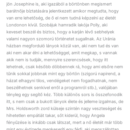
jön Josephine is, aki igazából a börtönben megismert
barátnője bíztatására jelentkezett amikor megtudta, hogy
van erre lehetőség, de ő el nem tudná képzelni az életét
Londonon kívül. Szobájuk hamradik lakója Polly, aki
keveset beszél és biztos, hogy a karján lévő sebhelyek
valami nagyon szomorú történetet sugallnak. Az Uránia
házban megforduló lányok közül van, aki nem tud és van
aki nem akar élni a lehetőséggel, amit megkap, s vannak
akik nem is tudják, mennyire szerencsések, hogy itt
lehetnek, csak később döbbennek rá, hogy ami elsőre nem
tűnik sokkal jobbnak mint egy börtön (szigorú napirend, a
házat elhagyni tilos, vendégeket nem fogadhatnak, nem
beszélhetnek senkivel erről a programról stb.), valójában
tényleg egy segítő kéz. Több különös sors is összefonodik
itt, s nem csak a bukott lányok élete és jelleme izgalmas, de
Mrs. Holdsworth zord külseje szintén nagy veszteséget és
hihetetlen empátiát takar, sőt kiderül, hogy Angela
fényűzése is inkább csak látszat, mert a nő életét már több
mint egy évtizede megkeseríti egy férfi, aki megszállottan