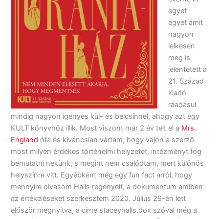
egyet-
egyet amit
nagyon
lelkesen
meg is
jelentetett a
21. Század
kiadó
ráadásul
mindig nagyon igényes kül- és belcsínnel, ahogy azt egy
KULT könyvhöz illik. Most viszont már 2 év telt el a
Mrs.
England
óta és kíváncsian vártam, hogy vajon a szerző
most milyen érdekes történelmi helyzetet, intézményt fog
bemutatni nekünk, s megint nem csalódtam, mert különös
helyszínre vitt. Egyébként még egy fun fact arról, hogy
mennyire olvasom Halls regényeit, a dokumentum amiben
az értékeléseket szerkesztem 2020. Július 29-én lett
először megnyitva, a címe staceyhalls.dox szóval még a