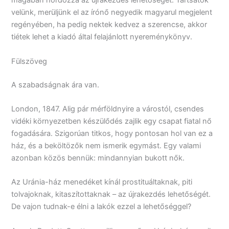
magában hordozza az újrakezdés lehetőségét. Tartsatok
velünk, merüljünk el az írónő negyedik magyarul megjelent
regényében, ha pedig nektek kedvez a szerencse, akkor
tiétek lehet a kiadó által felajánlott nyereménykönyv.
Fülszöveg
A ​szabadságnak ára van.
London, 1847. Alig pár mérföldnyire a várostól, csendes
vidéki környezetben készülődés zajlik egy csapat fiatal nő
fogadására. Szigorúan titkos, hogy pontosan hol van ez a
ház, és a beköltözők nem ismerik egymást. Egy valami
azonban közös bennük: mindannyian bukott nők.
Az Uránia-ház menedéket kínál prostituáltaknak, piti
tolvajoknak, kitaszítottaknak – az újrakezdés lehetőségét.
De vajon tudnak-e élni a lakók ezzel a lehetőséggel?