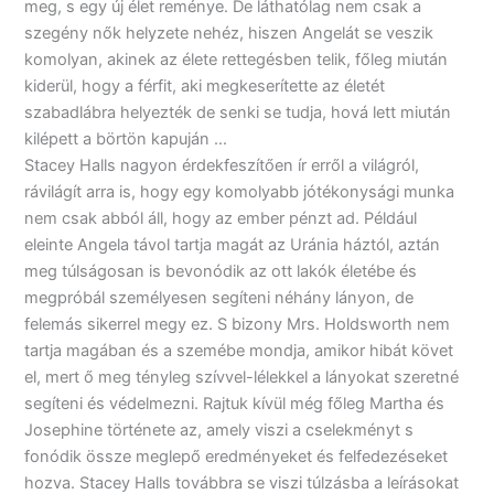
meg, s egy új élet reménye. De láthatólag nem csak a
szegény nők helyzete nehéz, hiszen Angelát se veszik
komolyan, akinek az élete rettegésben telik, főleg miután
kiderül, hogy a férfit, aki megkeserítette az életét
szabadlábra helyezték de senki se tudja, hová lett miután
kilépett a börtön kapuján …
Stacey Halls nagyon érdekfeszítően ír erről a világról,
rávilágít arra is, hogy egy komolyabb jótékonysági munka
nem csak abból áll, hogy az ember pénzt ad. Például
eleinte Angela távol tartja magát az Uránia háztól, aztán
meg túlságosan is bevonódik az ott lakók életébe és
megpróbál személyesen segíteni néhány lányon, de
felemás sikerrel megy ez. S bizony Mrs. Holdsworth nem
tartja magában és a szemébe mondja, amikor hibát követ
el, mert ő meg tényleg szívvel-lélekkel a lányokat szeretné
segíteni és védelmezni. Rajtuk kívül még főleg Martha és
Josephine története az, amely viszi a cselekményt s
fonódik össze meglepő eredményeket és felfedezéseket
hozva. Stacey Halls továbbra se viszi túlzásba a leírásokat