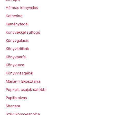
Hármas könyvelés
Katherine
Keményfedél
Könyvekkel suttogó
Könyvgalaxis
Könyvkritikák
Könyvparfé
Könyvutca
Könyvvizsgálók
Mariann lakosztálya
Popkult, csajok satöbbi
Pupilla olvas
Shanara
Szilvi könyvespolca