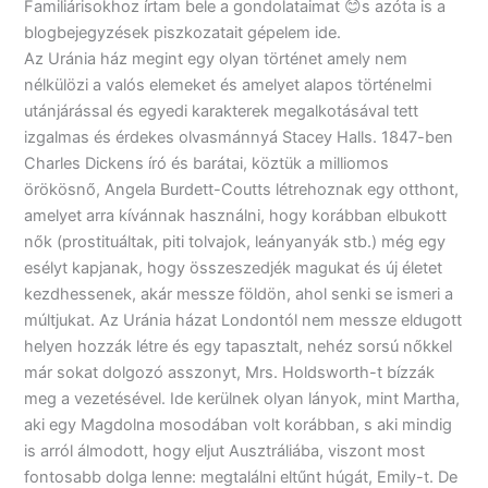
Familiárisokhoz írtam bele a gondolataimat 😊s azóta is a
blogbejegyzések piszkozatait gépelem ide.
Az Uránia ház megint egy olyan történet amely nem
nélkülözi a valós elemeket és amelyet alapos történelmi
utánjárással és egyedi karakterek megalkotásával tett
izgalmas és érdekes olvasmánnyá Stacey Halls. 1847-ben
Charles Dickens író és barátai, köztük a milliomos
örökösnő, Angela Burdett-Coutts létrehoznak egy otthont,
amelyet arra kívánnak használni, hogy korábban elbukott
nők (prostituáltak, piti tolvajok, leányanyák stb.) még egy
esélyt kapjanak, hogy összeszedjék magukat és új életet
kezdhessenek, akár messze földön, ahol senki se ismeri a
múltjukat. Az Uránia házat Londontól nem messze eldugott
helyen hozzák létre és egy tapasztalt, nehéz sorsú nőkkel
már sokat dolgozó asszonyt, Mrs. Holdsworth-t bízzák
meg a vezetésével. Ide kerülnek olyan lányok, mint Martha,
aki egy Magdolna mosodában volt korábban, s aki mindig
is arról álmodott, hogy eljut Ausztráliába, viszont most
fontosabb dolga lenne: megtalálni eltűnt húgát, Emily-t. De