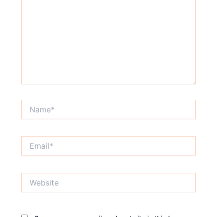
Name*
Email*
Website