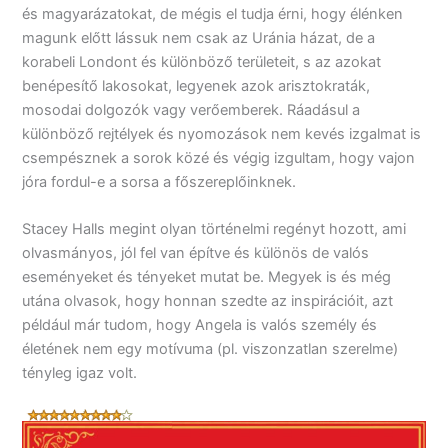
és magyarázatokat, de mégis el tudja érni, hogy élénken
magunk előtt lássuk nem csak az Uránia házat, de a
korabeli Londont és különböző területeit, s az azokat
benépesítő lakosokat, legyenek azok arisztokraták,
mosodai dolgozók vagy verőemberek. Ráadásul a
különböző rejtélyek és nyomozások nem kevés izgalmat is
csempésznek a sorok közé és végig izgultam, hogy vajon
jóra fordul-e a sorsa a főszereplőinknek.
Stacey Halls megint olyan történelmi regényt hozott, ami
olvasmányos, jól fel van építve és különös de valós
eseményeket és tényeket mutat be. Megyek is és még
utána olvasok, hogy honnan szedte az inspirációit, azt
például már tudom, hogy Angela is valós személy és
életének nem egy motívuma (pl. viszonzatlan szerelme)
tényleg igaz volt.