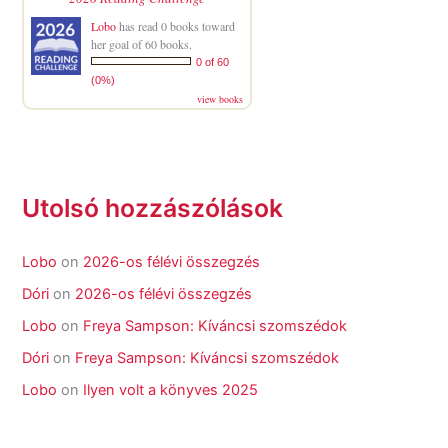
Lobo
has read 0 books toward
her goal of 60 books.
0 of 60
(0%)
view books
Utolsó hozzászólások
Lobo
on
2026-os félévi összegzés
Dóri
on
2026-os félévi összegzés
Lobo
on
Freya Sampson: Kíváncsi szomszédok
Dóri
on
Freya Sampson: Kíváncsi szomszédok
Lobo
on
Ilyen volt a könyves 2025