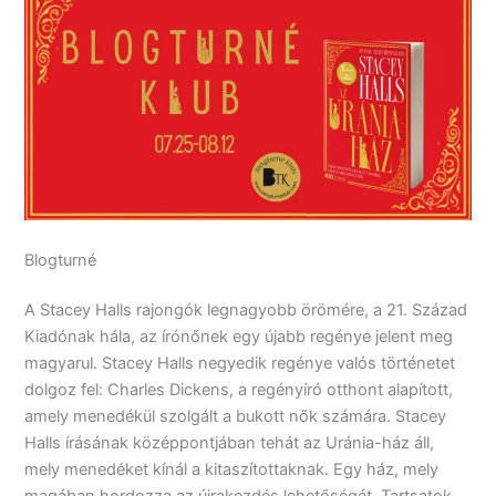
Blogturné
A Stacey Halls rajongók legnagyobb örömére, a 21. Század
Kiadónak hála, az írónőnek egy újabb regénye jelent meg
magyarul. Stacey Halls negyedik regénye valós történetet
dolgoz fel: Charles Dickens, a regényíró otthont alapított,
amely menedékül szolgált a bukott nők számára. Stacey
Halls írásának középpontjában tehát az Uránia-ház áll,
mely menedéket kínál a kitaszítottaknak. Egy ház, mely