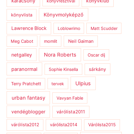
karácsony
könyvklub
könyvfesztivál
Könyvmolyképző
könyvlista
Lawrence Block
Loblowrimo
Matt Scudder
Meg Cabot
momlit
Neil Gaiman
netgalley
Nora Roberts
Oscar díj
paranormal
sárkány
Sophie Kinsella
Ulpius
Terry Pratchett
tervek
urban fantasy
Vavyan Fable
vendégblogger
várólista2011
várólista2012
várólista2014
Várólista2015