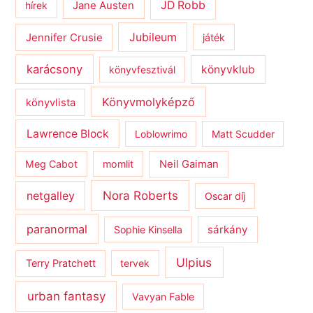
JD Robb
hírek
Jane Austen
Jubileum
Jennifer Crusie
játék
karácsony
könyvklub
könyvfesztivál
Könyvmolyképző
könyvlista
Lawrence Block
Loblowrimo
Matt Scudder
Meg Cabot
momlit
Neil Gaiman
netgalley
Nora Roberts
Oscar díj
paranormal
sárkány
Sophie Kinsella
Ulpius
Terry Pratchett
tervek
urban fantasy
Vavyan Fable