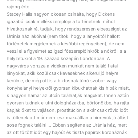
rajong érte …
Stacey Halls nagyon okosan csinálta, hogy Dickens
igazából csak mellékszereplője a történetnek, néhol
hivatkoznak rá, tudjuk, hogy rendszeresen elbeszélget az
Uránia ház lakóival (nem titok, hogy a lányoktól hallott
történetek megjelennek a későbbi regényeiben), de nem
veszi el a figyelmet az igazi főszereplőinkről: a nőkről, s a
helyzetükről a 19. század közepén Londonban. A
nagyváros vonzza a vidéken munkát nem találó fiatal
lányokat, akik közül csak keveseknek sikerül jó helyre
kerülnie, de még ott is a biztosnak tűnő szoba- vagy
konyhalányi helyekről gyorsan kibukhatnak kis hibák miatt,
s nagyon hamar az utcán találhatják magukat. Innen aztán
gyorsan tudnak eljutni dologházakba, börtönökbe, ha rajta
kapják őket tolvajláson, prostitúción s akár csak rövid időt
is töltenek ott már nem lesz makuáltlan a hírnevük jó állást
sose fognak találni … Ebben segítene az Uránia ház, mert
az ott töltött időt egy hajóút és tiszta papírok koronáznák