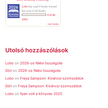
Lobo
has read 0 books toward
her goal of 60 books.
0 of 60
(0%)
view books
Utolsó hozzászólások
Lobo
on
2026-os félévi összegzés
Dóri
on
2026-os félévi összegzés
Lobo
on
Freya Sampson: Kíváncsi szomszédok
Dóri
on
Freya Sampson: Kíváncsi szomszédok
Lobo
on
Ilyen volt a könyves 2025