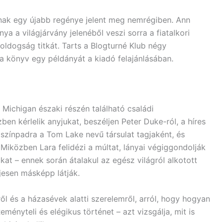
ak egy újabb regénye jelent meg nemrégiben. Ann
a a világjárvány jelenéből veszi sorra a fiatalkori
boldogság titkát. Tarts a Blogturné Klub négy
a könyv egy példányát a kiadó felajánlásában.
Michigan északi részén található családi
n kérlelik anyjukat, beszéljen Peter Duke-ról, a híres
t színpadra a Tom Lake nevű társulat tagjaként, és
Miközben Lara felidézi a múltat, lányai végiggondolják
kat – ennek során átalakul az egész világról alkotott
jesen másképp látják.
ől és a házasévek alatti szerelemről, arról, hogy hogyan
eményteli és elégikus történet – azt vizsgálja, mit is