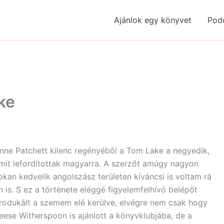
Ajánlok egy könyvet
Pod
ke
nne Patchett kilenc regényéből a Tom Lake a negyedik,
mit lefordítottak magyarra. A szerzőt amúgy nagyon
okan kedvelik angolszász területen kíváncsi is voltam rá
n is. S ez a története eléggé figyelemfelhívó belépőt
rodukált a szemem elé kerülve, elvégre nem csak hogy
eese Witherspoon is ajánlott a könyvklubjába, de a