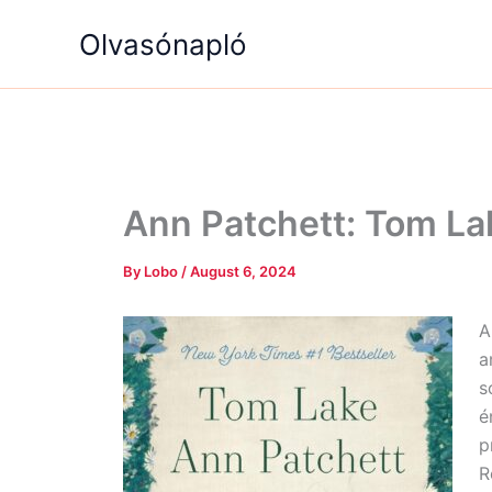
Skip
Olvasónapló
to
content
Ann Patchett: Tom La
By
Lobo
/
August 6, 2024
A
a
s
é
p
R