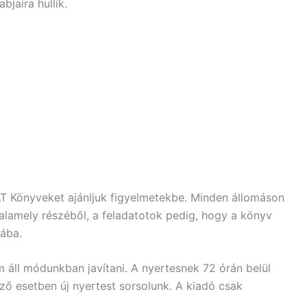
bjaira hullik.
 Könyveket ajánljuk figyelmetekbe. Minden állomáson
valamely részéből, a feladatotok pedig, hogy a könyv
rába.
 áll módunkban javítani. A nyertesnek 72 órán belül
kező esetben új nyertest sorsolunk. A kiadó csak