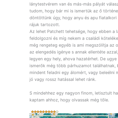
lánytestvérem van és más-más pályát válasz
tudom, hogy bár mi is ismertük az ő történ
döntöttünk úgy, hogy anyu és apu fiatalkori
rájuk tartozott.
Az lehet Patchett tehetsége, hogy ebben a l
feldolgozni és míg nekem a családi köteléke
még rengeteg egyéb is ami megszólítja az o
az elengedés igénye s annak ellentéte azz
legyen egy hely, ahova hazatérhet. De ugye 
ismerők még több párhuzamot találhatnak, b
mindent feladni egy álomért, vagy beleélni
jó vagy rossz hatással lehet ránk.
S mindehhez egy nagyon finom, letisztult ha
kaptam ahhoz, hogy olvassak még tőle.