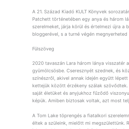
A 21. Század Kiadó KULT Könyvek sorozatán
Patchett történetében egy anya és három lány
szerelmeket, járja körül és értelmezi újra a 
bloggerével, s a turné végén megnyerheted 
Fülszöveg
2020 tavaszán Lara három lánya visszatér a 
gyümölcsösbe. Cseresznyét szednek, és közbe
színészről, akivel annak idején együtt lépet
kettejük között érzékeny szálak szövődtek. 
saját életüket és anyjukhoz fűződő viszonyu
képük. Amiben biztosak voltak, azt most tel
A Tom Lake töprengés a fiatalkori szerelemr
éltek a szüleink, mielőtt mi megszülettünk. R