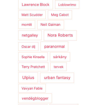
Lawrence Block
Loblowrimo
Matt Scudder
Meg Cabot
momlit
Neil Gaiman
netgalley
Nora Roberts
paranormal
Oscar díj
sárkány
Sophie Kinsella
Terry Pratchett
tervek
Ulpius
urban fantasy
Vavyan Fable
vendégblogger