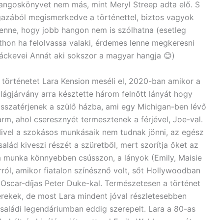
angoskönyvet nem más, mint Meryl Streep adta elő. S
gazából megismerkedve a történettel, biztos vagyok
enne, hogy jobb hangon nem is szólhatna (esetleg
tthon ha felolvassa valaki, érdemes lenne megkeresni
áckevei Annát aki sokszor a magyar hangja 😊)
 történetet Lara Kension meséli el, 2020-ban amikor a
ilágjárvány arra késztette három felnőtt lányát hogy
isszatérjenek a szülő házba, ami egy Michigan-ben lévő
arm, ahol cseresznyét termesztenek a férjével, Joe-val.
ivel a szokásos munkásaik nem tudnak jönni, az egész
salád kiveszi részét a szüretből, mert szorítja őket az
 a munka könnyebben csússzon, a lányok (Emily, Maisie
arról, amikor fiatalon színésznő volt, sőt Hollywoodban
 Oscar-díjas Peter Duke-kal. Természetesen a történet
rekek, de most Lara mindent jóval részletesebben
 családi legendáriumban eddig szerepelt. Lara a 80-as