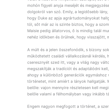
mohón figyeli anyja meséjét és megjegyzése
dolgokról van szó. Emily, a legidősebb lán
hogy Duke az apja agrártudományokat hallga
tól, sőt már az is szinte biztos, hogy a sz
Maisie pedig állatorvos, ő is mindig talál 
nehéz időkben és örülnek, hogy visszajött, 
A múlt és a jelen összefonódik, s bizony sok 
működtetett családi vállalkozásnál kérdés,
cseresznyét szed itt, vagy a világ nagy vált
megszakítják a tradíciót és adaptálódni kell
ahogy a különböző generációk egymáshoz vi
történetet, mint amiért a lányok hallgatják
belőle: vajon mennyire részletesen kell meg
belőle valami a félhomályban vagy inkább tá
Engem nagyon megfogott a történet, a szere