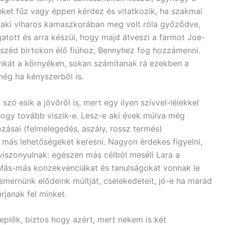
ket fűz vagy éppen kérdez és vitatkozik, ha szakmai
y, aki viharos kamaszkorában meg volt róla győződve,
tott és arra készül, hogy majd átveszi a farmot Joe-
omszéd birtokon élő fiúhoz, Bennyhez fog hozzámenni.
munkát a környéken, sokan számítanak rá ezekben a
még ha kényszerből is.
szó esik a jövőről is, mert egy ilyen szívvel-lélekkel
 hogy tovább viszik-e. Lesz-e aki évek múlva még
ozásai (felmelegedés, aszály, rossz termés)
, más lehetőségeket keresni. Nagyon érdekes figyelni,
szonyulnak: egészen más célból meséli Lara a
. Más-más konzekvenciákat és tanulságokat vonnak le
ismernünk elődeink múltját, cselekedeteit, jó-e ha marad
rjanak fel minket.
plők, biztos hogy azért, mert nekem is két