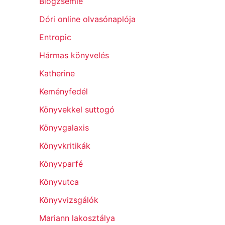
Blogzsemle
Dóri online olvasónaplója
Entropic
Hármas könyvelés
Katherine
Keményfedél
Könyvekkel suttogó
Könyvgalaxis
Könyvkritikák
Könyvparfé
Könyvutca
Könyvvizsgálók
Mariann lakosztálya