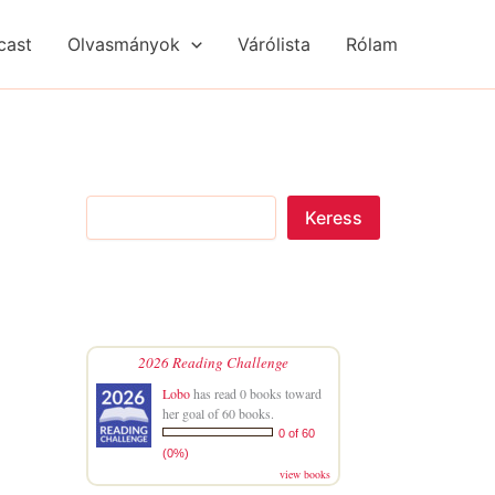
S
R
R
e
é
é
cast
Olvasmányok
Várólista
Rólam
a
g
g
r
i
i
c
s
s
h
é
é
g
g
e
e
k
k
Keress
2026 Reading Challenge
Lobo
has read 0 books toward
her goal of 60 books.
0 of 60
(0%)
view books