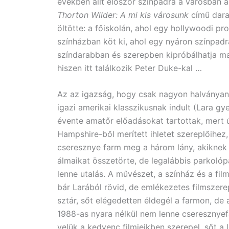
években állt először színpadra a városban a
Thorton Wilder: A mi kis városunk
című dara
öltötte: a főiskolán, ahol egy hollywoodi 
színházban köt ki, ahol egy nyáron színpadr
színdarabban és szerepben kipróbálhatja mag
hiszen itt találkozik Peter Duke-kal …
Az az igazság, hogy csak nagyon halványan 
igazi amerikai klasszikusnak indult (Lara 
évente amatőr előadásokat tartottak, mert
Hampshire-ből merített ihletet szereplőihez
cseresznye farm meg a három lány, akiknek v
álmaikat összetörte, de legalábbis parkol
lenne utalás. A művészet, a színház és a fi
bár Larából rövid, de emlékezetes filmszerep
sztár, sőt elégedetten éldegél a farmon, de
1988-as nyara nélkül nem lenne cseresznyefa
velük a kedvenc filmjeikben szerepel, sőt a