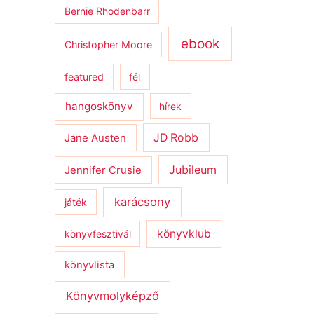
Bernie Rhodenbarr
ebook
Christopher Moore
featured
fél
hangoskönyv
hírek
JD Robb
Jane Austen
Jubileum
Jennifer Crusie
karácsony
játék
könyvklub
könyvfesztivál
könyvlista
Könyvmolyképző