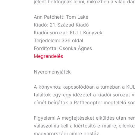
jelent boldognak lenni, miközben a világ dara
Ann Patchett: Tom Lake
Kiadó: 21. Század Kiadó
Kiadói sorozat: KULT Könyvek
Terjedelem: 336 oldal
Fordította: Csonka Ágnes
Megrendelés
Nyereményjáték
A könyvhöz kapcsolódóan a turnéban a KULT
találtok egy-egy idézetet a kiadói sorozat 
címét beírjátok a Rafflecopter megfelelő so
Figyelem! A megfejtéseket elküldés után nem
válaszolnia kell a kiértesítő e-mailre, ellen
magyarországi címre postáz.