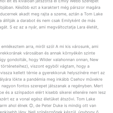
hol élt és kiválóan játszotta el Emily Webb szerepét
bjában. Később ezt a karaktert még párszor magára
producernek akadt meg rajta a szeme, aztán a Tom Lake
a állítják a darabot és nem csak Emilyként de más
át. S ez az a nyár, ami megváltoztatja Lara életét,
emlékeztem arra, miről szól A mi kis városunk, ami
gyerekkorának városában és annak környékén szinte
 úgy gondolták, hogy Wilder valahonnan onnan, New
, történeteihez), viszont egyből vágtam, hogy a
issza kellett térnie a gyerekkoruk helyszínére mert az
ópályára lökte a pandémia meg inkább Csehov művekre
lm nagyon fontos szerepet játszanak a regényben. Mert
e és a színpadon elért kisebb sikerei ellenére nem lesz
 azért ez a vonal egész életüket átszövi. Tom Lake
rm ahol élnek 😊, de Peter Duke is mindig ott van
 legkisebb lány, Nell színésznőnek készül, úgyhogy ő