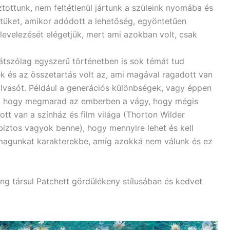
tottunk, nem feltétlenül jártunk a szüleink nyomába és
etüket, amikor adódott a lehetőség, egyöntetűen
 levelezését elégetjük, mert ami azokban volt, csak
átszólag egyszerű történetben is sok témát tud
k és az összetartás volt az, ami magával ragadott van
lvasót. Például a generációs különbségek, vagy éppen
al, hogy megmarad az emberben a vágy, hogy mégis
ott van a színház és film világa (Thorton Wilder
iztos vagyok benne), hogy mennyire lehet és kell
 magunkat karakterekbe, amíg azokká nem válunk és ez
ng társul Patchett gördülékeny stílusában és kedvet