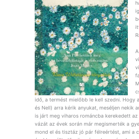
h
i
b
i
R
A
v
v
f
M
c
idő, a termést mielőbb le kell szedni. Hogy
és Nell) arra kérik anyukat, meséljen nekik 
is járt meg viharos románcba kerekedett az
vázát az évek során már megismerték a gye
mond el és tisztáz jó pár félreértést, ami a