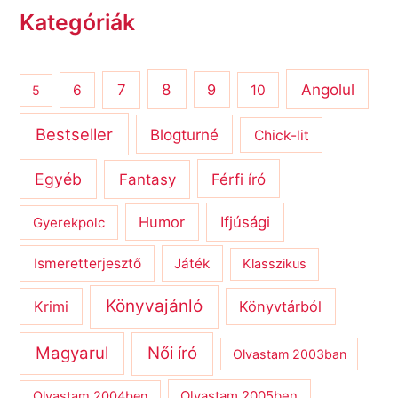
Kategóriák
8
Angolul
7
9
6
10
5
Bestseller
Blogturné
Chick-lit
Egyéb
Férfi író
Fantasy
Humor
Ifjúsági
Gyerekpolc
Ismeretterjesztő
Játék
Klasszikus
Könyvajánló
Krimi
Könyvtárból
Magyarul
Női író
Olvastam 2003ban
Olvastam 2004ben
Olvastam 2005ben