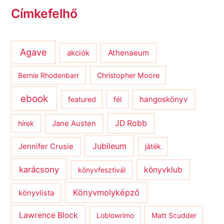
Címkefelhő
Agave
Athenaeum
akciók
Bernie Rhodenbarr
Christopher Moore
ebook
hangoskönyv
featured
fél
JD Robb
hírek
Jane Austen
Jubileum
Jennifer Crusie
játék
karácsony
könyvklub
könyvfesztivál
Könyvmolyképző
könyvlista
Lawrence Block
Loblowrimo
Matt Scudder