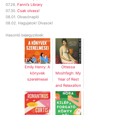
07.26.
Fanni’s Library
07.30.
Csak olvass!
08.01. Olvasónapló
08.02. Hagyjatok! Olvasok!
Hasonló bejegyzések:
Emily Henry: A
Ottessa
könyvek
Moshfegh: My
szerelmesei
Year of Rest
and Relaxation