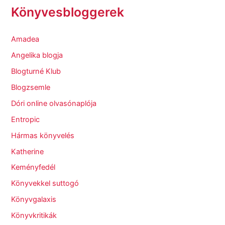
Könyvesbloggerek
Amadea
Angelika blogja
Blogturné Klub
Blogzsemle
Dóri online olvasónaplója
Entropic
Hármas könyvelés
Katherine
Keményfedél
Könyvekkel suttogó
Könyvgalaxis
Könyvkritikák