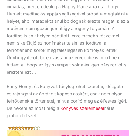
címadás, mert eredetileg a Happy Place arra utal, hogy
Harriett meditációs appja segítségével próbálja megtalálni a
helyet, ahol maradéktalanul boldognak érezte magát, s ez a
motívum nem igazán jön át így a regény folyamán. A
fordítás is sok helyen sántított, érzelmesebb részeknél
nem sikerült jó szinonímákat találni és fordítva: a
felhőtlenebb sorok meg feleslegesen komolyak lettek.
Úgyhogy itt-ott beleolvastam az eredetibe is, mert nem
hittem el, hogy ez így szerepelt volna és igen párszor jól is
éreztem ezt …
Emily Henryt és könyveit tényleg lehet szeretni, idézgetni
és rajongani az ábrázolt kapcsolatokért, csak nem olyan
felhőtlenek a történetei, mint a boríró meg az élfestés ígéri.
De nekem ez most még a
Könyvek szerelmesei
nél is
jobban tetszett.