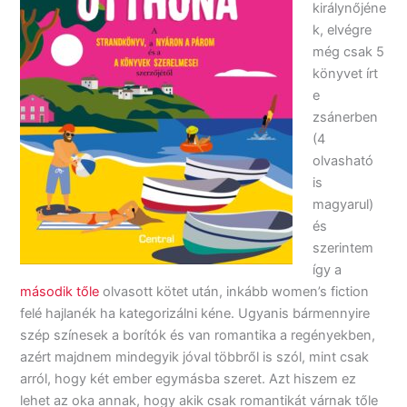
királynőjéne
k, elvégre
még csak 5
könyvet írt
e
zsánerben
(4
olvasható
is
magyarul)
és
szerintem
így a
második tőle
olvasott kötet után, inkább women’s fiction
felé hajlanék ha kategorizálni kéne. Ugyanis bármennyire
szép színesek a borítók és van romantika a regényekben,
azért majdnem mindegyik jóval többről is szól, mint csak
arról, hogy két ember egymásba szeret. Azt hiszem ez
lehet az oka annak, hogy akik csak romantikát várnak tőle