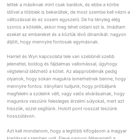
lettek a másiknak mint csak barátok, és ebbe a körbe
idővel a többiek is bekerültek, de most szembe kell nézni a
változással és ez sosem egyszerű. De ha tényleg elég
szoros a kötelék, akkor meg lehet oldani ezt is. Imádtam
ezeket az embereket és a köztük lévő dinamikát: nagyon
átjött, hogy mennyire fontosak egymásnak.
Harriet és Wyn kapcsolata tele van szebbnél szebb
jelenettel, boldog és fájdalmas vallomással, úgyhogy
végtelenül idézhető a kötet. Az alapproblémák pedig
olyanok, hogy sokan magukra ismerhetnek benne, hogy
mennyire fontos: irányítani tudjunk, hogy próbáljunk
megfelelni a szüleink vélt, vagy valós elvárásainak, hogy
magunkra veszünk felesleges érzelmi súlyokat, mert azt
hisszük, ezzel segítünk. Holott pont rosszat teszünk
hosszútávon.
Azt kell mondanom, hogy a legtöbb kifogásom a magyar
kiadással szemben volt. Eleve nagyon félrevezető a