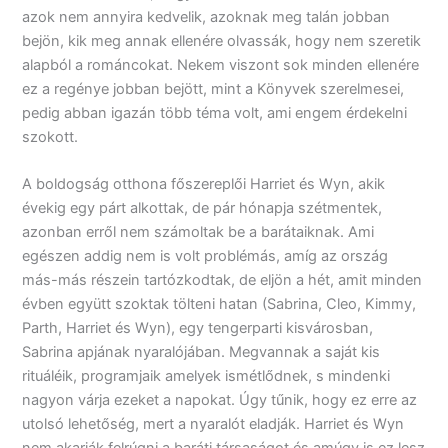
azok nem annyira kedvelik, azoknak meg talán jobban
bejön, kik meg annak ellenére olvassák, hogy nem szeretik
alapból a románcokat. Nekem viszont sok minden ellenére
ez a regénye jobban bejött, mint a Könyvek szerelmesei,
pedig abban igazán több téma volt, ami engem érdekelni
szokott.
A boldogság otthona főszereplői Harriet és Wyn, akik
évekig egy párt alkottak, de pár hónapja szétmentek,
azonban erről nem számoltak be a barátaiknak. Ami
egészen addig nem is volt problémás, amíg az ország
más-más részein tartózkodtak, de eljön a hét, amit minden
évben együtt szoktak tölteni hatan (Sabrina, Cleo, Kimmy,
Parth, Harriet és Wyn), egy tengerparti kisvárosban,
Sabrina apjának nyaralójában. Megvannak a saját kis
rituáléik, programjaik amelyek ismétlődnek, s mindenki
nagyon várja ezeket a napokat. Úgy tűnik, hogy ez erre az
utolsó lehetőség, mert a nyaralót eladják. Harriet és Wyn