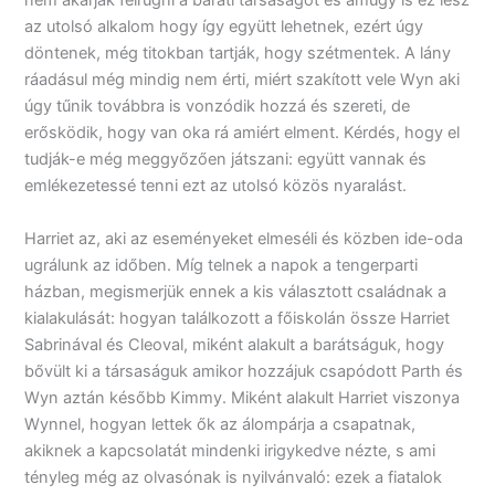
nem akarják felrúgni a baráti társaságot és amúgy is ez lesz
az utolsó alkalom hogy így együtt lehetnek, ezért úgy
döntenek, még titokban tartják, hogy szétmentek. A lány
ráadásul még mindig nem érti, miért szakított vele Wyn aki
úgy tűnik továbbra is vonzódik hozzá és szereti, de
erősködik, hogy van oka rá amiért elment. Kérdés, hogy el
tudják-e még meggyőzően játszani: együtt vannak és
emlékezetessé tenni ezt az utolsó közös nyaralást.
Harriet az, aki az eseményeket elmeséli és közben ide-oda
ugrálunk az időben. Míg telnek a napok a tengerparti
házban, megismerjük ennek a kis választott családnak a
kialakulását: hogyan találkozott a főiskolán össze Harriet
Sabrinával és Cleoval, miként alakult a barátságuk, hogy
bővült ki a társaságuk amikor hozzájuk csapódott Parth és
Wyn aztán később Kimmy. Miként alakult Harriet viszonya
Wynnel, hogyan lettek ők az álompárja a csapatnak,
akiknek a kapcsolatát mindenki irigykedve nézte, s ami
tényleg még az olvasónak is nyilvánvaló: ezek a fiatalok