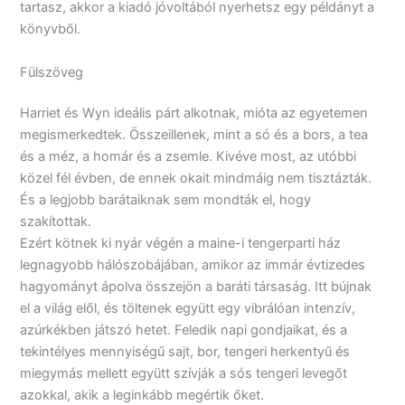
tartasz, akkor a kiadó jóvoltából nyerhetsz egy példányt a
könyvből.
Fülszöveg
Harriet ​és Wyn ideális párt alkotnak, mióta az egyetemen
megismerkedtek. Összeillenek, mint a só és a bors, a tea
és a méz, a homár és a zsemle. Kivéve most, az utóbbi
közel fél évben, de ennek okait mindmáig nem tisztázták.
És a legjobb barátaiknak sem mondták el, hogy
szakítottak.
Ezért kötnek ki nyár végén a maine-i tengerparti ház
legnagyobb hálószobájában, amikor az immár évtizedes
hagyományt ápolva összejön a baráti társaság. Itt bújnak
el a világ elől, és töltenek együtt egy vibrálóan intenzív,
azúrkékben játszó hetet. Feledik napi gondjaikat, és a
tekintélyes mennyiségű sajt, bor, tengeri herkentyű és
miegymás mellett együtt szívják a sós tengeri levegőt
azokkal, akik a leginkább megértik őket.