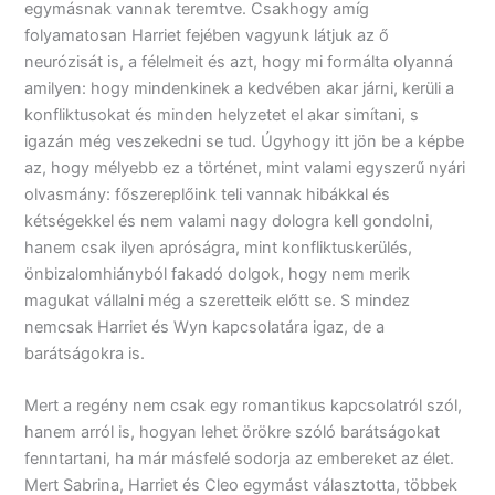
egymásnak vannak teremtve. Csakhogy amíg
folyamatosan Harriet fejében vagyunk látjuk az ő
neurózisát is, a félelmeit és azt, hogy mi formálta olyanná
amilyen: hogy mindenkinek a kedvében akar járni, kerüli a
konfliktusokat és minden helyzetet el akar simítani, s
igazán még veszekedni se tud. Úgyhogy itt jön be a képbe
az, hogy mélyebb ez a történet, mint valami egyszerű nyári
olvasmány: főszereplőink teli vannak hibákkal és
kétségekkel és nem valami nagy dologra kell gondolni,
hanem csak ilyen apróságra, mint konfliktuskerülés,
önbizalomhiányból fakadó dolgok, hogy nem merik
magukat vállalni még a szeretteik előtt se. S mindez
nemcsak Harriet és Wyn kapcsolatára igaz, de a
barátságokra is.
Mert a regény nem csak egy romantikus kapcsolatról szól,
hanem arról is, hogyan lehet örökre szóló barátságokat
fenntartani, ha már másfelé sodorja az embereket az élet.
Mert Sabrina, Harriet és Cleo egymást választotta, többek