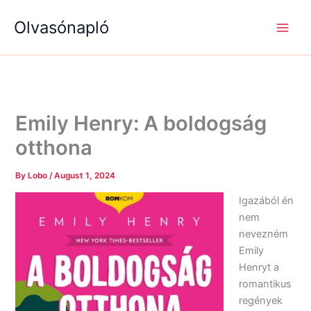
S
R
R
Skip
e
é
é
Olvasónapló
to
a
g
g
content
r
i
i
c
s
s
h
é
é
g
g
e
e
k
k
Emily Henry: A boldogság
otthona
By
Lobo
/
August 1, 2024
Igazából én
nem
nevezném
Emily
Henryt a
romantikus
regények