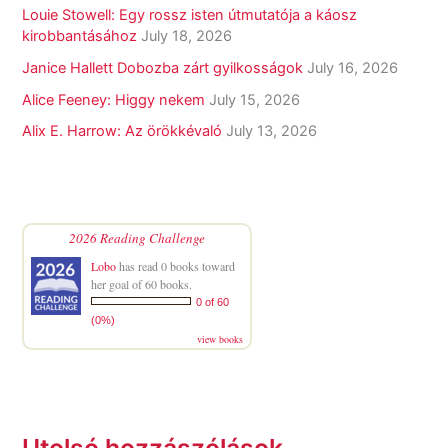
Louie Stowell: Egy ​rossz isten útmutatója a káosz
kirobbantásához
July 18, 2026
Janice Hallett Dobozba zárt gyilkosságok
July 16, 2026
Alice Feeney: Higgy nekem
July 15, 2026
Alix E. Harrow: Az örökkévaló
July 13, 2026
2026 Reading Challenge
Lobo
has read 0 books toward
her goal of 60 books.
0 of 60
(0%)
view books
Utolsó hozzászólások