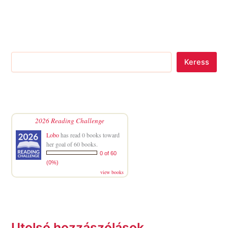
Keress
2026 Reading Challenge
Lobo
has read 0 books toward
her goal of 60 books.
0 of 60
(0%)
view books
Utolsó hozzászólások