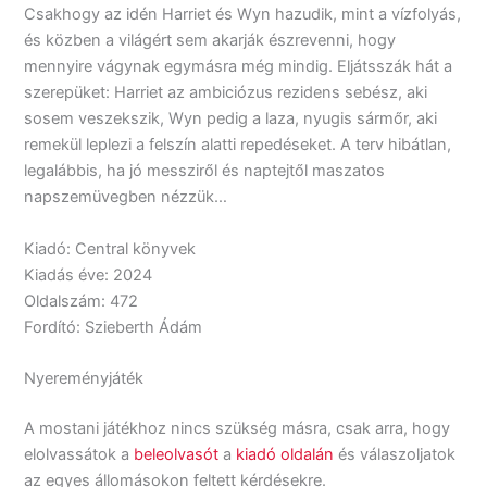
Csakhogy az idén Harriet és Wyn hazudik, mint a vízfolyás,
és közben a világért sem akarják észrevenni, hogy
mennyire vágynak egymásra még mindig. Eljátsszák hát a
szerepüket: Harriet az ambiciózus rezidens sebész, aki
sosem veszekszik, Wyn pedig a laza, nyugis sármőr, aki
remekül leplezi a felszín alatti repedéseket. A terv hibátlan,
legalábbis, ha jó messziről és naptejtől maszatos
napszemüvegben nézzük…
Kiadó: Central könyvek
Kiadás éve: 2024
Oldalszám: 472
Fordító: Szieberth Ádám
Nyereményjáték
A mostani játékhoz nincs szükség másra, csak arra, hogy
elolvassátok a
beleolvasót
a
kiadó oldalán
és válaszoljatok
az egyes állomásokon feltett kérdésekre.