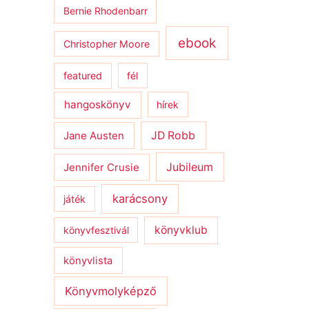
Bernie Rhodenbarr
ebook
Christopher Moore
featured
fél
hangoskönyv
hírek
JD Robb
Jane Austen
Jubileum
Jennifer Crusie
karácsony
játék
könyvklub
könyvfesztivál
könyvlista
Könyvmolyképző