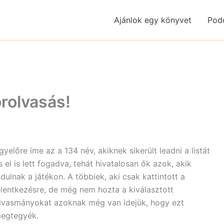
Ajánlok egy könyvet
Pod
rolvasás!
gyelőre íme az a 134 név, akiknek sikerült leadni a listát
s el is lett fogadva, tehát hivatalosan ők azok, akik
ndulnak a játékon. A többiek, aki csak kattintott a
elentkezésre, de még nem hozta a kiválasztott
lvasmányokat azoknak még van idejük, hogy ezt
egtegyék.