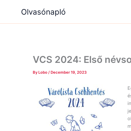
Skip
Olvasónapló
to
content
VCS 2024: Első névso
By
Lobo
/
December 19, 2023
E
é
i
j
o
m