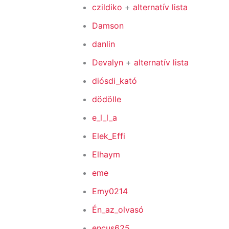
czildiko
+
alternatív lista
Damson
danlin
Devalyn
+
alternatív lista
diósdi_kató
dödölle
e_l_l_a
Elek_Effi
Elhaym
eme
Emy0214
Én_az_olvasó
encus625