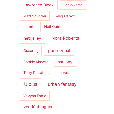
Lawrence Block
Loblowrimo
Matt Scudder
Meg Cabot
momlit
Neil Gaiman
netgalley
Nora Roberts
paranormal
Oscar díj
sárkány
Sophie Kinsella
Terry Pratchett
tervek
Ulpius
urban fantasy
Vavyan Fable
vendégblogger