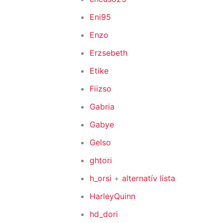
Eni95
Enzo
Erzsebeth
Etike
Fiizso
Gabria
Gabye
Gelso
ghtori
h_orsi
+
alternatív lista
HarleyQuinn
hd_dori