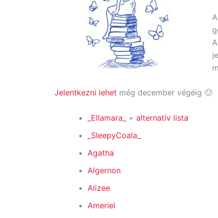
A
g
A
j
m
Jelentkezni lehet
még december végéig 🙂
_Ellamara_
+
alternatív lista
_SleepyCoala_
Agatha
Algernon
Alizee
Ameriel