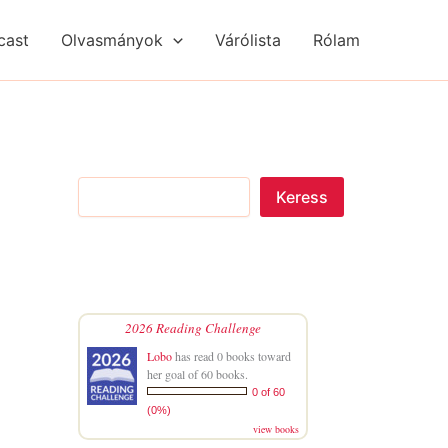
S
R
R
e
é
é
cast
Olvasmányok
Várólista
Rólam
a
g
g
r
i
i
c
s
s
h
é
é
g
g
e
e
k
k
Keress
2026 Reading Challenge
Lobo
has read 0 books toward
her goal of 60 books.
0 of 60
(0%)
view books