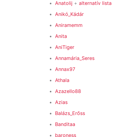
Anatolij
+
alternatív lista
Anikó_Kádár
Aniramemm
Anita
AniTiger
Annamária_Seres
Annax97
Athala
Azazello88
Azias
Balázs_Erőss
Banditaa
baroness