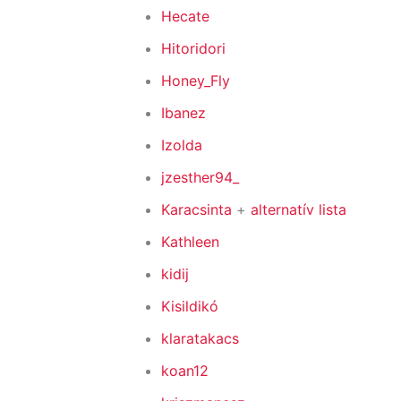
Hecate
Hitoridori
Honey_Fly
Ibanez
Izolda
jzesther94_
Karacsinta
+
alternatív lista
Kathleen
kidij
Kisildikó
klaratakacs
koan12