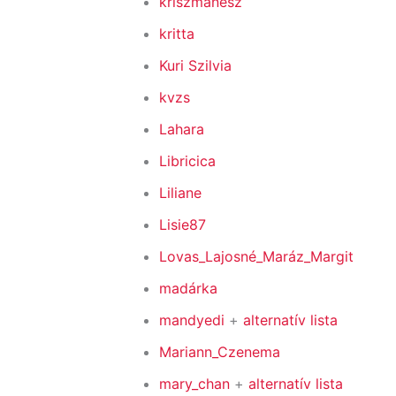
kriszmanesz
kritta
Kuri Szilvia
kvzs
Lahara
Libricica
Liliane
Lisie87
Lovas_Lajosné_Maráz_Margit
madárka
mandyedi
+
alternatív lista
Mariann_Czenema
mary_chan
+
alternatív lista