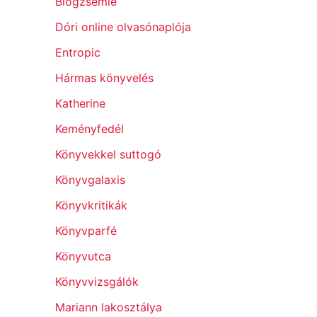
Blogzsemle
Dóri online olvasónaplója
Entropic
Hármas könyvelés
Katherine
Keményfedél
Könyvekkel suttogó
Könyvgalaxis
Könyvkritikák
Könyvparfé
Könyvutca
Könyvvizsgálók
Mariann lakosztálya