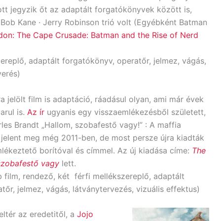
ott jegyzik őt az adaptált forgatókönyvek között is,
 · Bob Kane · Jerry Robinson trió volt (Egyébként Batman
don: The Cape Crusade: Batman and the Rise of Nerd
zereplő, adaptált forgatókönyv, operatőr, jelmez, vágás,
verés)
a jelölt film is adaptáció, ráadásul olyan, ami már évek
rul is.
Az ír
ugyanis egy visszaemlékezésből született,
les Brandt „Hallom, ​szobafestő vagy!” : A maffia
 jelent meg még 2011-ben, de most persze újra kiadták
mlékeztető borítóval és címmel. Az új kiadása címe:
The ​
 szobafestő vagy
lett.
 film, rendező, két férfi mellékszereplő, adaptált
őr, jelmez, vágás, látványtervezés, vizuális effektus)
eltér az eredetitől, a
Jojo