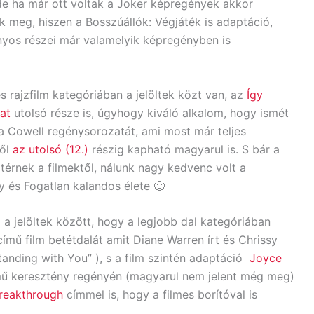
 de ha már ott voltak a Joker képregények akkor
 meg, hiszen a Bosszúállók: Végjáték is adaptáció,
onyos részei már valamelyik képregényben is
 rajzfilm kategóriában a jelöltek közt van, az
Így
at
utolsó része is, úgyhogy kiváló alkalom, hogy ismét
 Cowell regénysorozatát, ami most már teljes
től
az utolsó (12.)
részig kapható magyarul is. S bár a
térnek a filmektől, nálunk nagy kedvenc volt a
y és Fogatlan kalandos élete 🙂
m a jelöltek között, hogy a legjobb dal kategóriában
ímű film betétdalát amit Diane Warren írt és Chrissy
tanding with You” ), s a film szintén adaptáció
Joyce
ű keresztény regényén (magyarul nem jelent még meg)
reakthrough
címmel is, hogy a filmes borítóval is