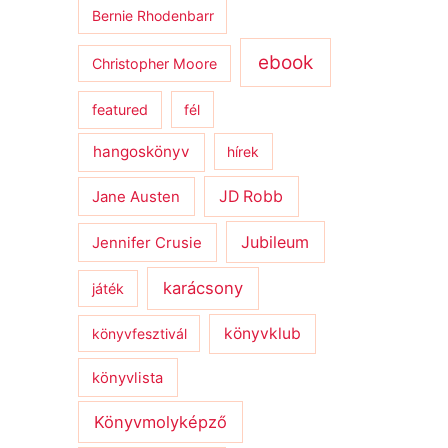
Bernie Rhodenbarr
ebook
Christopher Moore
featured
fél
hangoskönyv
hírek
JD Robb
Jane Austen
Jubileum
Jennifer Crusie
karácsony
játék
könyvklub
könyvfesztivál
könyvlista
Könyvmolyképző