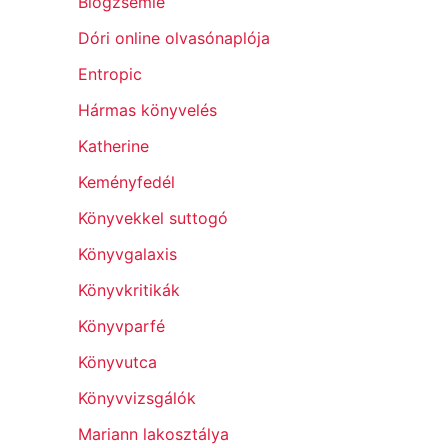
Blogzsemle
Dóri online olvasónaplója
Entropic
Hármas könyvelés
Katherine
Keményfedél
Könyvekkel suttogó
Könyvgalaxis
Könyvkritikák
Könyvparfé
Könyvutca
Könyvvizsgálók
Mariann lakosztálya