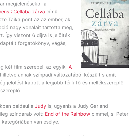
ar megjelenésekor a
ens : Cellába ​zárva
című
rsze Taika pont az az ember, aki
ció nagy vonalait tartotta meg,
. Így viszont 6 díjra is jelölték
 adaptált forgatókönyv, vágás,
g két film szerepel, az egyik
A
lletve annak színpadi változatából készült s amit
ég jelölést kapott a legjobb férfi fő és mellékszereplő
szereplő.
ákban például a
Judy
is, ugyanis a Judy Garland
ileg színdarab volt:
End of the Rainbow
címmel, s Peter
k kategóriában van esélye.