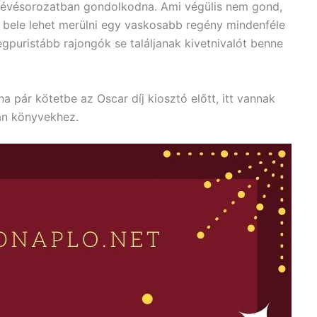
tévésorozatban gondolkodna. Ami végülis nem gond,
n bele lehet merülni egy vaskosabb regény mindenféle
puristább rajongók se találjanak kivetnivalót benne
 pár kötetbe az Oscar díj kiosztó előtt, itt vannak
an könyvekhez.