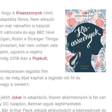
i, hogy A
Kisasszonyok
című
adaptálta filmre. Nem először
zen már némafilm is készült
lt változata és egy BBC tévé
(igen, Robin a Stranger Things-
 olvastam, bár nem voltam vele
gatni, ugyanis a regény
nk még 2018-ban a
Popkult,
természetesen legjobb film
ez, de még díjat kaphat a legjobb női fő és
 vagy a zenéért.
 jelölt
Joker
is adaptáció, hiszen akármennyire is fel van
ny DC tulajdon, Batman egyik leghírhedtebb
g. Bár Arthur Fleck eléggé eltávolodott a képregények és