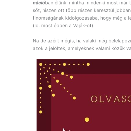
náció
ban élünk, mintha mindenki most már 
sőt, hiszen ott több részen keresztül jobba
finomságának kidolgozásába, hogy még a leg
(ld. most éppen a Vaják-ot).
Na de azért mégis, ha valaki még belelapozna
azok a jelöltek, amelyeknek valami közük v