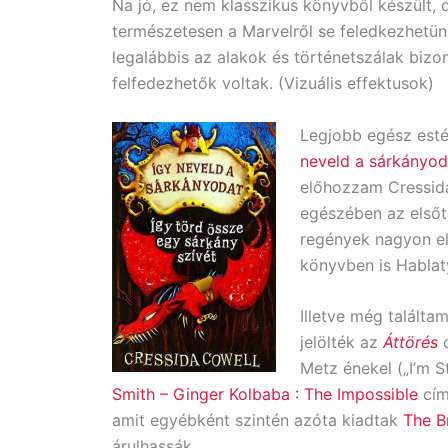
Na jó, ez nem klasszikus könyvből készült,
természetesen a Marvelről se feledkezhetünk
legalábbis az alakok és történetszálak biz
felfedezhetők voltak. (Vizuális effektusok)
Legjobb egész estés
neveld a sárkányod
előhozzam Cressida
egészében az első
regények nagyon el
könyvben is Hablat
Illetve még találta
jelölték az
Áttörés
c
Metz énekel („I’m S
Smith – Ginger Kolbaba : The ​Impossible
cím
amit egyébként szintén azóta kiadtak
The B
árulhassák.