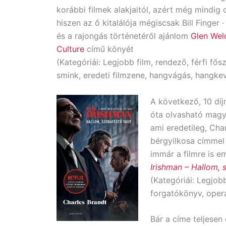
korábbi filmek alakjaitól, azért még mindig 
hiszen az ő kitalálója mégiscsak Bill Finger
és a rajongás történetéről ajánlom
Glen Wel
Culture
című könyét
(Kategóriái: Legjobb film, rendező, férfi fős
smink, eredeti filmzene, hangvágás, hangke
A következő, 10 díjr
óta olvasható magya
ami eredetileg, Char
bérgyilkosa címmel
immár a filmre is e
Irishman – Hallom,
(Kategóriái: Legjobb
forgatókönyv, operat
Bár a címe teljesen 