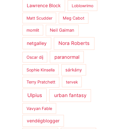
Lawrence Block
Loblowrimo
Matt Scudder
Meg Cabot
momlit
Neil Gaiman
netgalley
Nora Roberts
paranormal
Oscar díj
sárkány
Sophie Kinsella
Terry Pratchett
tervek
Ulpius
urban fantasy
Vavyan Fable
vendégblogger