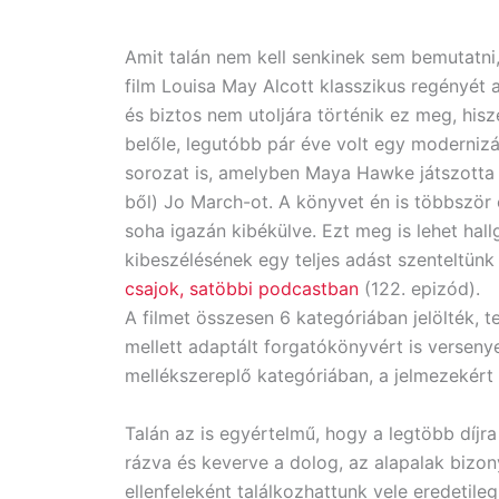
Amit talán nem kell senkinek sem bemutatn
film Louisa May Alcott klasszikus regényét 
és biztos nem utoljára történik ez meg, his
belőle, legutóbb pár éve volt egy modernizá
sorozat is, amelyben Maya Hawke játszotta 
ből) Jo March-ot. A könyvet én is többször
soha igazán kibékülve. Ezt meg is lehet hall
kibeszélésének egy teljes adást szenteltü
csajok, satöbbi podcastban
(122. epizód).
A filmet összesen 6 kategóriában jelölték, 
mellett adaptált forgatókönyvért is verseny
mellékszereplő kategóriában, a jelmezekért
Talán az is egyértelmű, hogy a legtöbb díjra
rázva és keverve a dolog, az alapalak bizo
ellenfeleként találkozhattunk vele eredetile