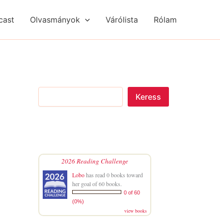
S
R
R
e
é
é
cast
Olvasmányok
Várólista
Rólam
a
g
g
r
i
i
c
s
s
h
é
é
g
g
e
e
k
k
Keress
2026 Reading Challenge
Lobo
has read 0 books toward
her goal of 60 books.
0 of 60
(0%)
view books