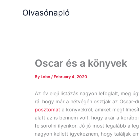
Skip
Olvasónapló
to
content
Oscar és a könyvek
By
Lobo
/
February 4, 2020
Az év eleji listázás nagyon lefoglalt, meg
rá, hogy már a hétvégén osztják az Oscar-d
posztomat
a könyvekről, amiket megfilmesít
alatt az is bennem volt, hogy akár a koráb
felsorolni ilyenkor. Jó jó most legalább a le
nagyon kellett igyekeznem, hogy találjak e