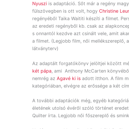
Nyuszi
is adaptáció. Sőt már a regény magy
fülszövegben is ott volt, hogy
Christine Leun
regényéből Taika Waititi készíti a filmet. Pe
az eredeti regényből kb. csak az alapkoncep
s onnantól kezdve azt csinált vele, amit akart
a filmet. (Legjobb film, női mellékszereplő,
látványterv)
Az adaptált forgatókönyv jelöltjei között mé
két pápa
, ami Anthony McCarten könyvéből i
nemrég az
Agavé ki is
adott itthon. A film m
kategóriában, elvégre az erőssége a két cím
A további adaptációk még, egyéb kategóri
életének utolsó évéről szóló történet eredet
Quilter írta. Legjobb női főszereplő és smin