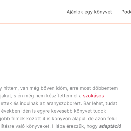
Ajánlok egy könyvet
Pod
 úgy hittem, van még bőven időm, erre most döbbentem
íjakat, s én még nem készítettem el a
szokásos
ettek és indulnak az aranyszoborért. Bár lehet, tudat
bi években idén is egyre kevesebb könyvet tudok
gjobb filmek között 4 is könyvön alapul, de azon felül
mlítésre való könyveket. Hiába érezzük, hogy
adaptáció