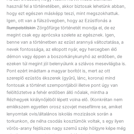
használ fel a történetében, akkor biztosak lehetünk abban,
hogy ezt egészen másképp teszi, mint megszokhattuk.
Igen, ott van a fülszövegben, hogy az Ezüstfonás a
Rumpelstilskin
Zörgőfürge történetét mondja el, de ez
megint csak egy aprócska szelete az egésznek. Igen,
benne van a történetben az ezüst arannyá változtatása, a
nevek fontossága, az ellopott nyár, egy hercegben élő
démon vagy éppen a boszorkánykunyhó az erdőben, de
ezeken túl megint jól belenyúlunk a szlávos mesevilágba is.
Pont ezért imádtam a magyar borítót is, mert az ott
szereplő ezüstös ékszerek (gyűrű, lánc, korona) mind
fontosak a történet szempontjából illetve pont úgy van
felöltöztetve a fehér erdőben álló nőalak, mintha a
Rézhegyek királynőjéből lépett volna elő. (Konkrétan nem
emlékszem egyetlen orosz szovjet mesefilmre se, amiket
lenyomtak ovis/általános iskolás mozizások során a
torkunkon, de néha csodás kosztümök voltak, s egy ilyen
vörös-arany fejdíszes nagy szemű szép hölgyre képe még