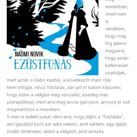
eredetiben,
(mert nem
is
reméltem,
hogy meg
fog jelenni
magyarul,
hogy aztán
kellemesen
csalódjak,
mert aztán a Gabo kiadta), a következőt írtam róla:
Nem trilógia, nincs folytatás, bár azt el tudom képzelni,
hogy ebbe a világba még visszatér, esetleg más
szereplőkkel, mert arra meg lenne igényem, annyira jó volt
megmártózni a mesében.
S nem is kellett sokat várni arra, hogy jöjjön a “folytatás”,
ami igazából pont azt adta nekem, amit kértem: egy újabb
önálló történetet, abból a világból, amit annyira