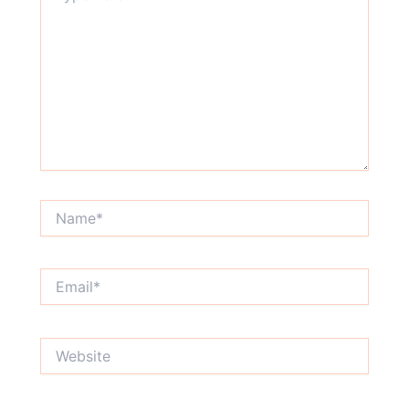
Name*
Email*
Website