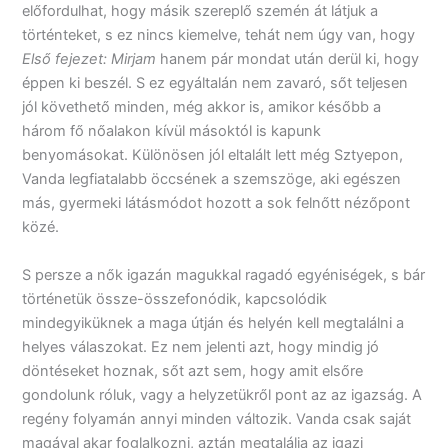
előfordulhat, hogy másik szereplő szemén át látjuk a
történteket, s ez nincs kiemelve, tehát nem úgy van, hogy
Első fejezet: Mirjam
hanem pár mondat után derül ki, hogy
éppen ki beszél. S ez egyáltalán nem zavaró, sőt teljesen
jól követhető minden, még akkor is, amikor később a
három fő nőalakon kívül másoktól is kapunk
benyomásokat. Különösen jól eltalált lett még Sztyepon,
Vanda legfiatalabb öccsének a szemszöge, aki egészen
más, gyermeki látásmódot hozott a sok felnőtt nézőpont
közé.
S persze a nők igazán magukkal ragadó egyéniségek, s bár
történetük össze-összefonódik, kapcsolódik
mindegyiküknek a maga útján és helyén kell megtalálni a
helyes válaszokat. Ez nem jelenti azt, hogy mindig jó
döntéseket hoznak, sőt azt sem, hogy amit elsőre
gondolunk róluk, vagy a helyzetükről pont az az igazság. A
regény folyamán annyi minden változik. Vanda csak saját
magával akar foglalkozni, aztán megtalálja az igazi