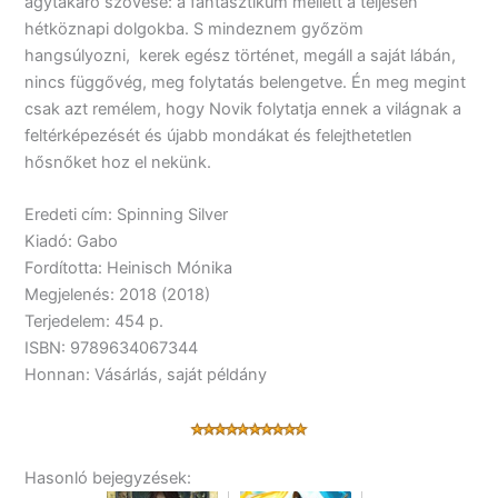
ágytakaró szövése: a fantasztikum mellett a teljesen
hétköznapi dolgokba. S mindeznem győzöm
hangsúlyozni, kerek egész történet, megáll a saját lábán,
nincs függővég, meg folytatás belengetve. Én meg megint
csak azt remélem, hogy Novik folytatja ennek a világnak a
feltérképezését és újabb mondákat és felejthetetlen
hősnőket hoz el nekünk.
Eredeti cím: Spinning Silver
Kiadó: Gabo
Fordította: Heinisch Mónika
Megjelenés: 2018 (2018)
Terjedelem: 454 p.
ISBN: 9789634067344
Honnan: Vásárlás, saját példány
Hasonló bejegyzések: