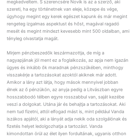
megkedveltem. S szerencsére Novik is az a szerző, aki
szereti, ha egy történetnek van eleje, közepe és vége,
úgyhogy megint egy kerek egészet kapunk és már megint
rengeteg izgalmas aspektust és hőst, magával ragadó
mesét és megint mindezt kevesebb mint 500 oldalban, ami
tényleg olvastatja magát.
Mirjem pénzbeszedők leszármazottja, de míg a
nagyapjának jól ment ez a foglalkozás, az apja nem igazán
ügyes és inkább ők maradnak pénzszűkében, minthogy
visszakérje a tartozásokat azoktól akiknek már adott.
Amikor a lány azt látja, hogy mások mennyivel jobban
élnek az ő pénzükön, az anyja pedig a Litvászban egyre
hosszabbodó télben egyre rosszabbul van, saját kezébe
veszi a dolgokat. Utána jár és behajtja a tartozásokat. Aki
nem tud fizetni, attól elfogad mást is, mint például Vanda
iszákos apjától, aki a lányát adja nekik oda szolgálónak és
fizetés helyet ledolgozhatja a tartozást. Vanda
kimondottan örül az élet ilyen fordultának, ugyanis otthon