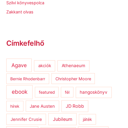
Szilvi könyvespolca
Zakkant olvas
Címkefelhő
Agave
Athenaeum
akciók
Bernie Rhodenbarr
Christopher Moore
ebook
hangoskönyv
featured
fél
JD Robb
hírek
Jane Austen
Jubileum
Jennifer Crusie
játék