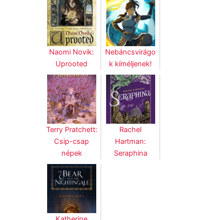
Naomi Novik:
Nebáncsvirágo
Uprooted
k kíméljenek!
Terry Pratchett:
Rachel
Csip-csap
Hartman:
népek
Seraphina
Katherine