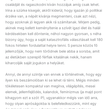
családját és ragaszkodni kíván hozzájuk amíg csak lehet.
Irina a szürke kisegér, akiről kiderül, hogy igazán jó politikai
érzéke van, a népét kívánja megmenteni, csak azt nézi,
hogy azoknak jó legyen akik rá számítanak. Mirjem pedig,
akinek meg kellett keményítenie a szívét igazi élet és halál
kérdésekben kell döntenie, néhol nagyon gyorsan, s néha
bizony úgy, hogy a saját katasztrofális választásait kell 180
fokos hirtelen fordulattal helyre tenni. S persze közös fő
jellemzőjük, hogy nem törődnek bele abba a sorsba, amit
az életükben szereplő férfiak kitalálnak nekik, hanem
kiharcolják saját jogukon a helyüket.
Annyi, de annyi szintje van ennek a történetnek, hogy egy
ilyen kis beszámolóban ki se lehet rá térni. Mégis minden
tökéletesen kompaktul van megírva, világépítés, mesei
elemek, jellemfejlődés, kalandok, feminizmus (ja majd pont
kihagyom ezt a szót :P), ugyanakkor mégis van idő arra,
hogy olyan apróságokba is belefeledkezzünk, mint egy