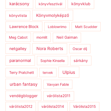
karácsony
könyvklub
könyvfesztivál
Könyvmolyképző
könyvlista
Lawrence Block
Loblowrimo
Matt Scudder
Meg Cabot
momlit
Neil Gaiman
netgalley
Nora Roberts
Oscar díj
paranormal
sárkány
Sophie Kinsella
Ulpius
Terry Pratchett
tervek
urban fantasy
Vavyan Fable
vendégblogger
várólista2011
várólista2012
várólista2014
Várólista2015