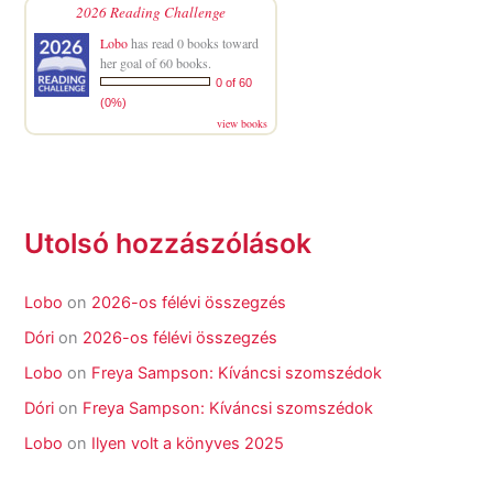
2026 Reading Challenge
Lobo
has read 0 books toward
her goal of 60 books.
0 of 60
(0%)
view books
Utolsó hozzászólások
Lobo
on
2026-os félévi összegzés
Dóri
on
2026-os félévi összegzés
Lobo
on
Freya Sampson: Kíváncsi szomszédok
Dóri
on
Freya Sampson: Kíváncsi szomszédok
Lobo
on
Ilyen volt a könyves 2025