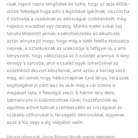
csak napról napra tengődtek és tudta, hogy az apja előbb-
utóbb feleségül fogja adni a legtöbbet ígérőnek, viszont ha
ő biztosítja a családnak az adósságuk csökkenését, még
hajadon maradhat egy darabig. Munka mellet sokat tud
tanulni Mirjemtől akinek a pénzbeszedés és alkudozás
aztán annyira jól megy, hogy még a télélt felelős titokzatos
népnek, a sztarikoknak az uralkodója is felfigyel rá, s arra
kényszeríti, hogy változtassa az ő ezüstjét arannyá. A lány
elmegy a városba, ahol a család egyik ismerősével az
ezüstökből ékszert készítenek, amit aztán a herceg vesz
meg, aki reméli, hogy hétköznapinak tűnő lánya, Irina ezek
segítségével jó parti lesz és akár még a cár szeme is
megakad rajta, s feleségül veszi. A három lány élete,
bármennyire is különbözőnek tűnik, összefonódik és
együttes erővel tudnak szembeszállni az országukat és
szűkebb otthonukat is fenyegető démonokkal, legyenek
azok a tűz vagy a jég világából valók.
Ha azt olvassuk, hogy Naomi Novik mesei elemeket