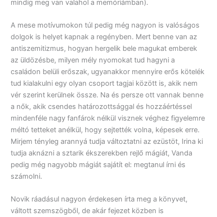
mindig meg van valahol a memóriámban).
A mese motívumokon túl pedig még nagyon is valóságos
dolgok is helyet kapnak a regényben. Mert benne van az
antiszemitizmus, hogyan hergelik bele magukat emberek
az üldözésbe, milyen mély nyomokat tud hagyni a
családon belüli erőszak, ugyanakkor mennyire erős kötelék
tud kialakulni egy olyan csoport tagjai között is, akik nem
vér szerint kerülnek össze. Na és persze ott vannak benne
a nők, akik csendes határozottsággal és hozzáértéssel
mindenféle nagy fanfárok nélkül visznek véghez figyelemre
méltó tetteket anélkül, hogy sejtették volna, képesek erre.
Mirjem tényleg arannyá tudja változtatni az ezüstöt, Irina ki
tudja aknázni a sztarik ékszerekben rejlő mágiát, Vanda
pedig még nagyobb mágiát sajátít el: megtanul írni és
számolni.
Novik ráadásul nagyon érdekesen írta meg a könyvet,
váltott szemszögből, de akár fejezet közben is