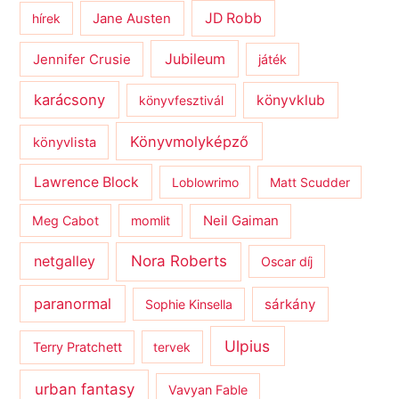
JD Robb
hírek
Jane Austen
Jubileum
Jennifer Crusie
játék
karácsony
könyvklub
könyvfesztivál
Könyvmolyképző
könyvlista
Lawrence Block
Loblowrimo
Matt Scudder
Meg Cabot
momlit
Neil Gaiman
netgalley
Nora Roberts
Oscar díj
paranormal
sárkány
Sophie Kinsella
Ulpius
Terry Pratchett
tervek
urban fantasy
Vavyan Fable