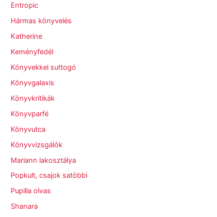
Entropic
Hármas könyvelés
Katherine
Keményfedél
Könyvekkel suttogó
Könyvgalaxis
Könyvkritikák
Könyvparfé
Könyvutca
Könyvvizsgálók
Mariann lakosztálya
Popkult, csajok satöbbi
Pupilla olvas
Shanara