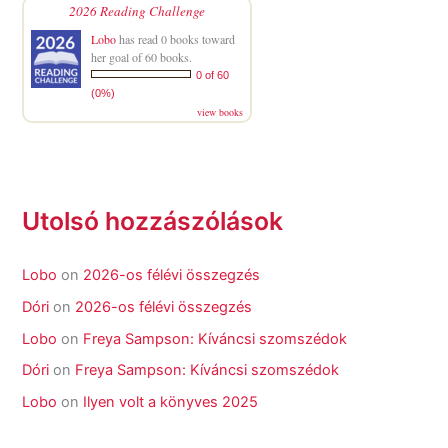
2026 Reading Challenge
Lobo
has read 0 books toward
her goal of 60 books.
0 of 60
(0%)
view books
Utolsó hozzászólások
Lobo
on
2026-os félévi összegzés
Dóri
on
2026-os félévi összegzés
Lobo
on
Freya Sampson: Kíváncsi szomszédok
Dóri
on
Freya Sampson: Kíváncsi szomszédok
Lobo
on
Ilyen volt a könyves 2025